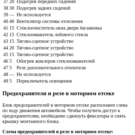
37
20
Подогрев передних сидений
38
30
Подогрев задних сидений
39
—
Не используется
40
40
Вентилятор системы отопления
41
15
Стеклоочиститель окна двери багажника
42
15
Стеклоомыватель лобового стекла
43
15
Тягово-сцепное устройство
44
20
Тягово-сцепное устройство
45
15
Тягово-сцепное устройство
46
5
Обогрев жиклеров стеклоомывателей
47
5
Реле дополнительного отопителя
48
—
Не используется
49
5
Переключатель освещения
Предохранители и реле в моторном отсеке
Блок предохранителей в моторном отсеке расположен слева
по ходу движения автомобиля. Чтобы получить доступ к
предохранителям, необходимо сдвинуть фиксаторы и снять
крышку монтажного блока.
Схема предохранителей и реле в моторном отсеке: