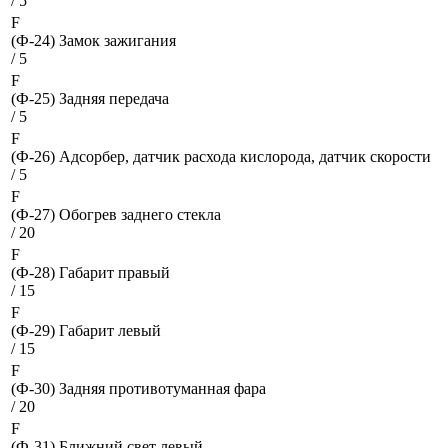
/ 5
F
(Ф-24)
Замок зажигания
/ 5
F
(Ф-25)
Задняя передача
/ 5
F
(Ф-26)
Адсорбер, датчик расхода кислорода, датчик скорости
/ 5
F
(Ф-27)
Обогрев заднего стекла
/ 20
F
(Ф-28)
Габарит правый
/ 15
F
(Ф-29)
Габарит левый
/ 15
F
(Ф-30)
Задняя противотуманная фара
/ 20
F
(Ф-31)
Ближний свет левый