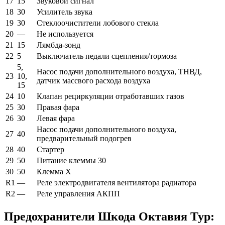
17
15
Звуковой сигнал
18
30
Усилитель звука
19
30
Стеклоочистители лобового стекла
20
—
Не используется
21
15
Лямбда-зонд
22
5
Выключатель педали сцепления/тормоза
5,
Насос подачи дополнительного воздуха, ТНВД,
23
10,
датчик массвого расхода воздуха
15
24
10
Клапан рециркуляции отработавших газов
25
30
Правая фара
26
30
Левая фара
Насос подачи дополнительного воздуха,
27
40
предварительный подогрев
28
40
Стартер
29
50
Питание клеммы 30
30
50
Клемма Х
R1
—
Реле электродвигателя вентилятора радиатора
R2
—
Реле управления АКПП
Предохранители Шкода Октавия Тур: