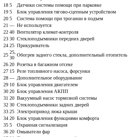
18
5
Датчики системы помощи при парковке
19
5
Блок управления тягово-сцепным устройством
20
5
Система помощи при трогании в подъем
21
—
Не используется
22
40
Вентилятор климат-контроля
23
30
Стеклоподъемники передних дверей
24
25
Прикуриватель
25,
25
Обогрев заднего стекла, дополнительный отопитель
30
26
20
Розетка в багажном отсеке
27
15
Реле топливного насоса, форсунки
28
—
Дополнительное оборудование
29
10
Блок управления двигателем
30
20
Блок управления АКПП
31
20
Вакуумный насос тормозной системы
32
30
Стеклоподъемники задних дверей
33
25
Электропривод люка крыши
34
20
Блок управления функциями комфорта
35
5
Охранная сигнализация
36
20
Омыватели фар