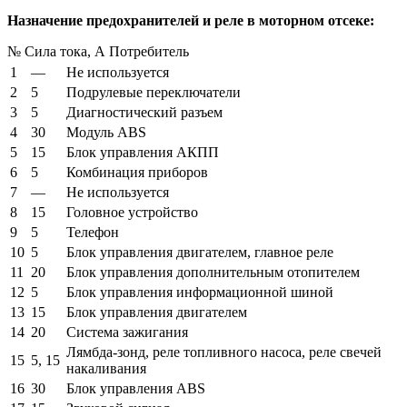
Назначение предохранителей и реле в моторном отсеке:
№ Сила тока, А Потребитель
1
—
Не используется
2
5
Подрулевые переключатели
3
5
Диагностический разъем
4
30
Модуль ABS
5
15
Блок управления АКПП
6
5
Комбинация приборов
7
—
Не используется
8
15
Головное устройство
9
5
Телефон
10
5
Блок управления двигателем, главное реле
11
20
Блок управления дополнительным отопителем
12
5
Блок управления информационной шиной
13
15
Блок управления двигателем
14
20
Система зажигания
Лямбда-зонд, реле топливного насоса, реле свечей
15
5, 15
накаливания
16
30
Блок управления ABS