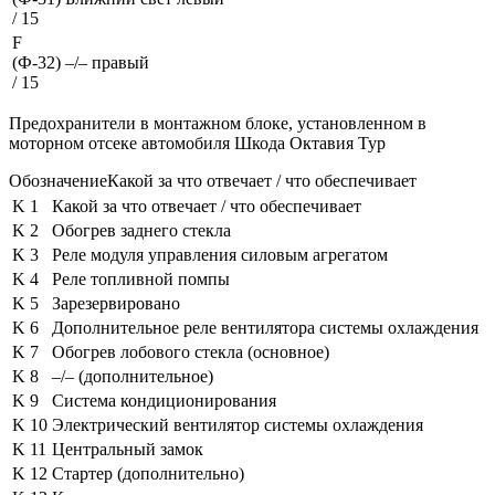
/ 15
F
(Ф-32)
–/– правый
/ 15
Предохранители в монтажном блоке, установленном в
моторном отсеке автомобиля Шкода Октавия Тур
ОбозначениеКакой за что отвечает / что обеспечивает
K 1
Какой за что отвечает / что обеспечивает
K 2
Обогрев заднего стекла
K 3
Реле модуля управления силовым агрегатом
K 4
Реле топливной помпы
K 5
Зарезервировано
K 6
Дополнительное реле вентилятора системы охлаждения
K 7
Обогрев лобового стекла (основное)
K 8
–/– (дополнительное)
K 9
Система кондиционирования
K 10
Электрический вентилятор системы охлаждения
K 11
Центральный замок
K 12
Стартер (дополнительно)