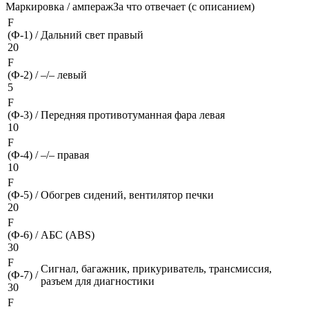
Маркировка / амперажЗа что отвечает (с описанием)
F
(Ф-1) /
Дальний свет правый
20
F
(Ф-2) /
–/– левый
5
F
(Ф-3) /
Передняя противотуманная фара левая
10
F
(Ф-4) /
–/– правая
10
F
(Ф-5) /
Обогрев сидений, вентилятор печки
20
F
(Ф-6) /
АБС (ABS)
30
F
Сигнал, багажник, прикуриватель, трансмиссия,
(Ф-7) /
разъем для диагностики
30
F