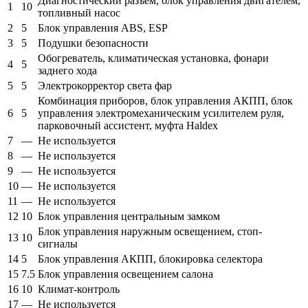
Диагностический разъем, блок управления двигателем,
1
10
топливный насос
2
5
Блок управления ABS, ESP
3
5
Подушки безопасности
Обогреватель, климатическая установка, фонари
4
5
заднего хода
5
5
Электрокорректор света фар
Комбинация приборов, блок управления АКПП, блок
6
5
управления электромеханическим усилителем руля,
парковочный ассистент, муфта Haldex
7
—
Не используется
8
—
Не используется
9
—
Не используется
10
—
Не используется
11
—
Не используется
12
10
Блок управления центральным замком
Блок управления наружным освещением, стоп-
13
10
сигналы
14
5
Блок управления АКПП, блокировка селектора
15
7.5
Блок управления освещением салона
16
10
Климат-контроль
17
—
Не используется