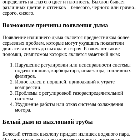
определить на глаз его цвет и плотность. Выхлоп бывает
различных цветов и оттенков – белесого, черного или грязно-
серого, сизого.
Возможные причины появления дыма
Появление излишнего дыма является предвестником более
серьезных проблем, которые могут ухудшить показатели
двигателя вплоть до выхода из строя. Различают такие
поломки, симптомом которых является заметный дым:
Нарушение регулировки или неисправности системы
подачи топлива, карбюратора, инжектора, топливных
фильтров.
Износ колец и поршней, приводящий к утрате
компрессии.
Проблемы с регулировкой газораспределительной
системы.
Ухудшение работы или отказ системы охлаждения
мотора.
Белый дым из выхлопной трубы
Белесый оттенок выхлопу придает излишек водяного пара.
Он часто появляется при прогреве машины, поскольку за