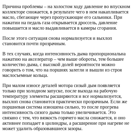
Причина проблемы – на холостом ходу давление во впускном
коллекторе снижается, в результате чего в нем накапливается
масло, сбегающее через пропускающие его сальники. При
нажатии на педаль газа открывается дроссель, давление
повышается и масло выдавливается в камеры сгорания.
После этого ситуация снова нормализуется и выхлоп
становится почти прозрачным.
В тех случаях, когда интенсивность дыма пропорциональна
нажатию на акселератор – чем выше обороты, тем большее
количество дыма, с высокой долей вероятности можно
говорить о том, что на поршнях залегли и вышли из строя
маслосъемные кольца.
При малом износе деталей мотора сизый дым появляется
только при холодном запуске, после выхода на рабочую
температуру элементы расширяются и все нормализуется,
выхлоп снова становится практически прозрачным. Если же
поршневая система изношена сильно, то после прогрева
интенсивность сизого дыма только увеличивается. Это
связано с тем, что вязкость горячего масла снижается, и оно
активнее попадает в цилиндры, а расширение при нагреве не
может удалить образовавшиеся зазоры.