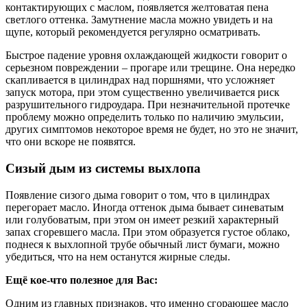
контактирующих с маслом, появляется желтоватая пена
светлого оттенка. Замутнение масла можно увидеть и на
щупе, который рекомендуется регулярно осматривать.
Быстрое падение уровня охлаждающей жидкости говорит о
серьезном повреждении – прогаре или трещине. Она нередко
скапливается в цилиндрах над поршнями, что усложняет
запуск мотора, при этом существенно увеличивается риск
разрушительного гидроудара. При незначительной протечке
проблему можно определить только по наличию эмульсии,
других симптомов некоторое время не будет, но это не значит,
что они вскоре не появятся.
Сизый дым из системы выхлопа
Появление сизого дыма говорит о том, что в цилиндрах
перегорает масло. Иногда оттенок дыма бывает синеватым
или голубоватым, при этом он имеет резкий характерный
запах сгоревшего масла. При этом образуется густое облако,
поднеся к выхлопной трубе обычный лист бумаги, можно
убедиться, что на нем останутся жирные следы.
Ещё кое-что полезное для Вас:
Одним из главных признаков, что именно сгорающее масло