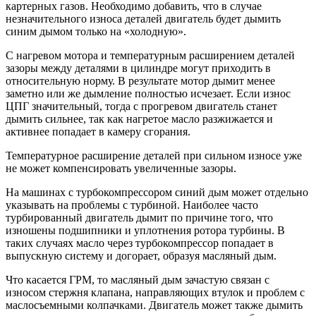
картерных газов. Необходимо добавить, что в случае
незначительного износа деталей двигатель будет дымить
синим дымом только на «холодную».
С нагревом мотора и температурным расширением деталей
зазоры между деталями в цилиндре могут приходить в
относительную норму. В результате мотор дымит менее
заметно или же дымление полностью исчезает. Если износ
ЦПГ значительный, тогда с прогревом двигатель станет
дымить сильнее, так как нагретое масло разжижается и
активнее попадает в камеру сгорания.
Температурное расширение деталей при сильном износе уже
не может компенсировать увеличенные зазоры.
На машинах с турбокомпрессором синий дым может отдельно
указывать на проблемы с турбиной. Наиболее часто
турбированный двигатель дымит по причине того, что
изношены подшипники и уплотнения ротора турбины. В
таких случаях масло через турбокомпрессор попадает в
выпускную систему и догорает, образуя масляный дым.
Что касается ГРМ, то масляный дым зачастую связан с
износом стержня клапана, направляющих втулок и проблем с
маслосъемными колпачками. Двигатель может также дымить