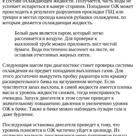
в составе охлаждающей жидкости. Получается, часть воды не
успевает испариться в камере сгорания. Попадание ОЖ может
происходить в результате разрушения прокладки ГБЦ или
трещин в местах прохода каналов рубашки охлаждения, по
которым движется охлаждающая жидкость.
Белый дым является паром, который легко
рассеивается в воздухе. Для проверки к
выхлопной трубе можно приложить лист чистой
бумаги. Вода постепенно высохнет на листе, не
оставляя отчетливых жирных пятен.
Следующим шагом при диагностике станет проверка системы
охлаждения на предмет попадания выхлопных газов. Для
этого достаточно выкрутить пробку радиатора или крышку
расширительного бачка на заглушенном моторе. Если
чувствуется запах выхлопа, в самой жидкости имеется пленка
масла и уровень жидкости снижен, тогда неисправность
очевидна. Запуск двигателя в этом случае приведет к
значительному повышению давления и увеличению уровня
ОЖ в бачке. Также в бачке можно наблюдать пузыри газа и
даже бурление.
Последующая остановка двигателя приведет к тому, что
уровень понизится и ОЖ частично уйдет в цилиндр. Из
цилиндра жидкость просачивается через поршневые кольца,