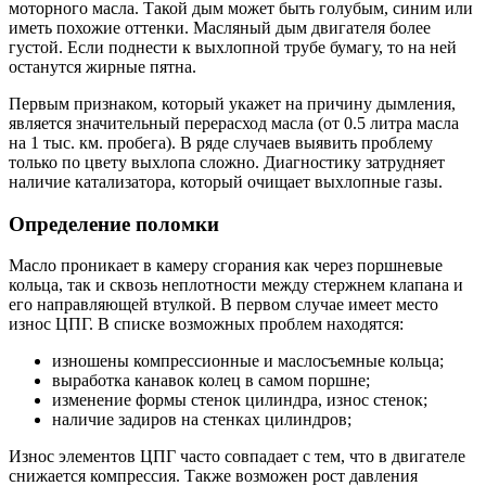
моторного масла. Такой дым может быть голубым, синим или
иметь похожие оттенки. Масляный дым двигателя более
густой. Если поднести к выхлопной трубе бумагу, то на ней
останутся жирные пятна.
Первым признаком, который укажет на причину дымления,
является значительный перерасход масла (от 0.5 литра масла
на 1 тыс. км. пробега). В ряде случаев выявить проблему
только по цвету выхлопа сложно. Диагностику затрудняет
наличие катализатора, который очищает выхлопные газы.
Определение поломки
Масло проникает в камеру сгорания как через поршневые
кольца, так и сквозь неплотности между стержнем клапана и
его направляющей втулкой. В первом случае имеет место
износ ЦПГ. В списке возможных проблем находятся:
изношены компрессионные и маслосъемные кольца;
выработка канавок колец в самом поршне;
изменение формы стенок цилиндра, износ стенок;
наличие задиров на стенках цилиндров;
Износ элементов ЦПГ часто совпадает с тем, что в двигателе
снижается компрессия. Также возможен рост давления