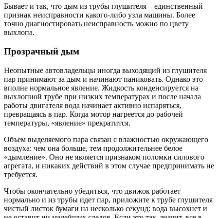
Бывает и так, что дым из трубы глушителя – единственный
признак неисправности какого-либо узла машины. Более
точно диагностировать неисправность можно по цвету
выхлопа.
Прозрачный дым
Неопытные автовладельцы иногда выходящий из глушителя
пар принимают за дым и начинают паниковать. Однако это
вполне нормальное явление. Жидкость конденсируется на
выхлопной трубе при низких температурах и после начала
работы двигателя вода начинает активно испаряться,
превращаясь в пар. Когда мотор нагреется до рабочей
температуры, «явление» прекратится.
Объем выделяемого пара связан с влажностью окружающего
воздуха: чем она больше, тем продолжительнее белое
«дымление». Оно не является признаком поломки силового
агрегата, и никаких действий в этом случае предпринимать не
требуется.
Чтобы окончательно убедиться, что движок работает
нормально и из трубы идет пар, приложите к трубе глушителя
чистый листок бумаги на несколько секунд: вода высохнет и
не оставит ни малейших следов. Если это так, значит, все в