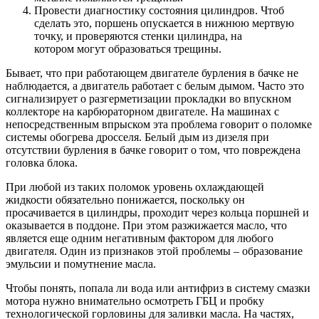
Провести диагностику состояния цилиндров. Чтоб
сделать это, поршень опускается в нижнюю мертвую
точку, и проверяются стенки цилиндра, на
котором могут образоваться трещины.
Бывает, что при работающем двигателе бурления в бачке не
наблюдается, а двигатель работает с белым дымом. Часто это
сигнализирует о разгерметизации прокладки во впускном
коллекторе на карбюраторном двигателе. На машинах с
непосредственным впрыском эта проблема говорит о поломке
системы обогрева дросселя. Белый дым из дизеля при
отсутствии бурления в бачке говорит о том, что повреждена
головка блока.
При любой из таких поломок уровень охлаждающей
жидкости обязательно понижается, поскольку он
просачивается в цилиндры, проходит через кольца поршней и
оказывается в поддоне. При этом разжижается масло, что
является еще одним негативным фактором для любого
двигателя. Один из признаков этой проблемы – образование
эмульсии и помутнение масла.
Чтобы понять, попала ли вода или антифриз в систему смазки
мотора нужно внимательно осмотреть ГБЦ и пробку
технологической горловины для заливки масла. На частях,