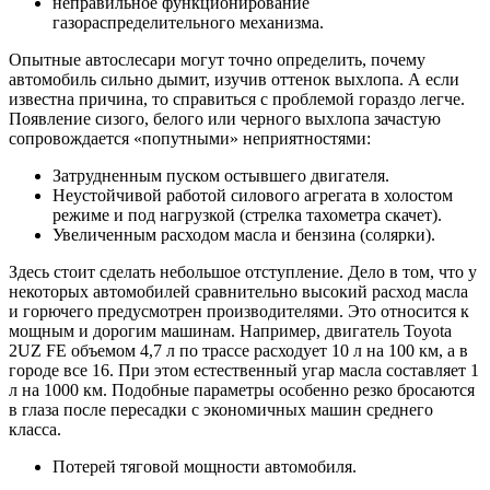
неправильное функционирование
газораспределительного механизма.
Опытные автослесари могут точно определить, почему
автомобиль сильно дымит, изучив оттенок выхлопа. А если
известна причина, то справиться с проблемой гораздо легче.
Появление сизого, белого или черного выхлопа зачастую
сопровождается «попутными» неприятностями:
Затрудненным пуском остывшего двигателя.
Неустойчивой работой силового агрегата в холостом
режиме и под нагрузкой (стрелка тахометра скачет).
Увеличенным расходом масла и бензина (солярки).
Здесь стоит сделать небольшое отступление. Дело в том, что у
некоторых автомобилей сравнительно высокий расход масла
и горючего предусмотрен производителями. Это относится к
мощным и дорогим машинам. Например, двигатель Toyota
2UZ FE объемом 4,7 л по трассе расходует 10 л на 100 км, а в
городе все 16. При этом естественный угар масла составляет 1
л на 1000 км. Подобные параметры особенно резко бросаются
в глаза после пересадки с экономичных машин среднего
класса.
Потерей тяговой мощности автомобиля.