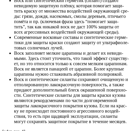
Воск или син­те­ти­че­ский гер­ме­тик (силант) созда­ют
неви­ди­мую защит­ную плён­ку, кото­рая помо­га­ет защи­
тить крас­ку от мно­же­ства воз­дей­ствий окру­жа­ю­щей сре­
ды: гря­зи, дождя, насе­ко­мых, смо­лы дере­вьев, пти­чье­го
помё­та и пр. (клю­че­вая фра­за здесь “помо­га­ет защи­
тить”, так как ника­кой воск не даст 100% защи­ты от
всех агрес­сив­ных воз­дей­ствий окру­жа­ю­щей сре­ды).
Совре­мен­ные вос­ко­вые соста­вы и син­те­ти­че­ские гер­ме­
ти­ки для защи­ты крас­ки созда­ют защи­ту от уль­тра­фи­о­ле­
то­вых сол­неч­ных лучей.
Воск запол­ня­ет мел­кие цара­пи­ны и дела­ет их неви­ди­
мы­ми. Здесь сто­ит уточ­нить, что такой эффект суще­ству­
ет, но это отно­сит­ся толь­ко к совсем мел­ким цара­пи­нам.
Воск не явля­ет­ся пана­це­ей от цара­пин. Более круп­ные
цара­пи­ны нуж­но сгла­жи­вать абра­зив­ной поли­ров­кой.
Воск и син­те­ти­че­ские силан­ты сохра­ня­ют очи­щен­ную и
отпо­ли­ро­ван­ную лако­кра­соч­ную поверх­ность, а так­же
при­да­ют допол­ни­тель­ный блеск окра­шен­ной поверх­но­
сти. Син­те­ти­че­ские силан­ты для защи­ты крас­ки кузо­ва
явля­ют­ся рекорд­сме­на­ми по части дол­го­вре­мен­ной
защи­ты лако­кра­соч­но­го покры­тия кузо­ва. Если на крас­
ку не про­ис­хо­дит посто­ян­но­го агрес­сив­но­го воз­дей­
ствия, то есть при щадя­щей экс­плу­а­та­ции, силан­ты
могут сохра­нять защит­ное покры­тие в тече­ние меся­цев.