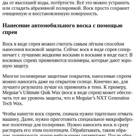
ды от высох­шей воды, потёр­то­сти. Всё это мож­но устра­нить
или сгла­дить абра­зив­ной поли­ров­кой. Воск про­сто сохра­нит
очи­щен­ную и вос­ста­нов­лен­ную поверх­ность.
Нанесение автомобильного воска с помощью
спрея
Воск в виде спрея мож­но счи­тать самым лёг­ким спо­со­бом
нане­се­ния вос­ко­вой защи­ты. Сей­час воск в виде спрея сопер­
ни­ча­ет с луч­ши­ми жид­ки­ми вос­ка­ми и вос­ка­ми в виде паст. В
вос­ко­вых спре­ях при­ме­ня­ют­ся поли­ме­ры, кото­рые дают хоро­
шую защи­ту.
Мно­гие поли­мер­ные защит­ные покры­тия, нано­си­мые спре­ем
мож­но нано­сить даже на откры­том солн­це. Конеч­но же, для
луч­ше­го резуль­та­та луч­ше их при­ме­нять в тени. К при­ме­ру,
Meguiar’s Ultimate Quik Wax (воск в виде спрея) может обес­пе­
чить тот же уро­вень защи­ты, что и Meguiar’s NXT Generation
Tech Wax.
Что­бы нане­сти воск спре­ем, сна­ча­ла нуж­но тща­тель­но отмыть
маши­ну. Далее, нуж­но при­го­то­вить спе­ци­аль­ное мик­ро­фиб­ро­
вое поло­тен­це для поли­ров­ки. Нуж­но нано­сить воск и сра­зу
рас­ти­рать его этим поло­тен­цем. Обра­ба­ты­вать, таким обра­
зом, поверх­ность луч­ше неболь­ши­ми сег­мен­та­ми. После обра­