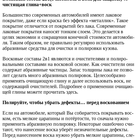
чистя­щая глина+воск
Боль­шин­ство совре­мен­ных авто­мо­би­лей име­ют лако­вое
покры­тие, даже если крас­ка без эффек­та «метал­лик». Такое
покры­тие отли­ча­ет­ся от покры­тий без лака. Совре­мен­ные
лако­вые покры­тия нано­сят тон­ким сло­ем. Это дела­ет­ся в
целях эко­но­мии и сокра­ще­ния конеч­ной сто­и­мо­сти авто­мо­би­
ля. Таким обра­зом, не пра­виль­но регу­ляр­но исполь­зо­вать
абра­зив­ные сред­ства для очист­ки и поли­ров­ки кузо­ва.
Вос­ко­вые соста­вы 2в1 явля­ют­ся и очи­сти­те­ля­ми и поли­ро­
валь­ны­ми соста­ва­ми на вос­ко­вой осно­ве. Как очи­сти­те­ли они
содер­жат абра­зив­ные части­цы. Запас тол­щи­ны лака не поз­во­
лит сде­лать мно­го абра­зив­ных поли­ро­вок. Целе­со­об­раз­но
при­ме­нять очи­ща­ю­щую гли­ну и далее исполь­зо­вать воск, не
содер­жа­щий очи­сти­те­лей. Подроб­нее о при­ме­не­нии очи­ща­ю­
щей гли­ны може­те про­чи­тать здесь.
Поли­руй­те, что­бы убрать дефек­ты… перед вос­ко­ва­ни­ем
Если на авто­мо­би­ле, кото­рый Вы соби­ра­е­тесь покры­вать вос­
ком, есть мел­кие цара­пи­ны и потёр­то­сти, то сна­ча­ла нуж­но
при­ме­нить абра­зив­ную поли­ров­ку. Неко­то­рые оши­боч­но счи­
та­ют, что нане­се­ние вос­ка убе­рёт незна­чи­тель­ные дефек­ты.
Перед нане­се­ни­ем вос­ка нуж­но убрать мел­кие цара­пи­ны, сле­