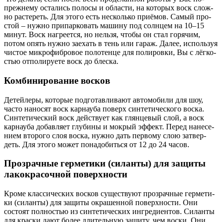
преж­не­му оста­лись поло­сы и обла­сти, на кото­рых воск слож­
но рас­те­реть. Для это­го есть несколь­ко при­ё­мов. Самый про­
стой – нуж­но при­пар­ко­вать маши­ну под солн­цем на 10–15
минут. Воск нагре­ет­ся, но нель­зя, что­бы он стал горя­чим,
потом опять нуж­но заехать в тень или гараж. Далее, исполь­зуя
чистое мик­ро­фиб­ро­вое поло­тен­це для поли­ров­ки, Вы с лёг­ко­
стью отпо­ли­ру­е­те воск до блес­ка.
Комбинирование восков
Детей­ле­ры, кото­рые под­го­тав­ли­ва­ют авто­мо­би­ли для шоу,
часто нано­сят воск кар­нау­ба поверх син­те­ти­че­ско­го вос­ка.
Син­те­ти­че­ский воск дей­ству­ет как глян­це­вый слой, а воск
кар­нау­ба добав­ля­ет глу­би­ны и мок­рый эффект. Перед нане­се­
ни­ем вто­ро­го слоя вос­ка, нуж­но дать пер­во­му слою затвер­
деть. Для это­го может пона­до­бить­ся от 12 до 24 часов.
Прозрачные герметики (силанты) для защиты
лакокрасочной поверхности
Кро­ме клас­си­че­ских вос­ков суще­ству­ют про­зрач­ные гер­ме­ти­
ки (силан­ты) для защи­ты окра­шен­ной поверх­но­сти. Они
состо­ят пол­но­стью из син­те­ти­че­ских ингре­ди­ен­тов. Силан­ты
для крас­ки дают более дли­тель­ную защи­ту, чем вос­ки. Они