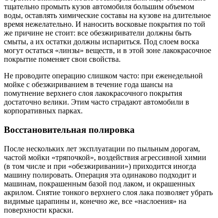
тщательно промыть кузов автомобиля большим объемом
воды, оставлять химические составы на кузове на длительное
время нежелательно. И наносить восковые покрытия по той
же причине не стоит: все обезжириватели должны быть
смыты, а их остатки должны испариться. Под слоем воска
могут остаться «линзы» веществ, и в этой зоне лакокрасочное
покрытие поменяет свои свойства.
Не проводите операцию слишком часто: при еженедельной
мойке с обезжириванием в течение года шансы на
помутнение верхнего слоя лакокрасочного покрытия
достаточно велики. Этим часто страдают автомобили в
корпоративных парках.
Восстановительная полировка
После нескольких лет эксплуатации по пыльным дорогам,
частой мойки «тряпочкой», воздействия агрессивной химии
(в том числе и при «обезжиривании») приходится иногда
машину полировать. Операция эта одинаково подходит и
машинам, покрашенным базой под лаком, и окрашенных
акрилом. Снятие тонкого верхнего слоя лака позволяет убрать
видимые царапины и, конечно же, все «наслоения» на
поверхности краски.