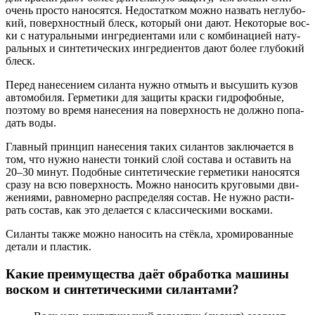
очень про­сто нано­сят­ся. Недо­стат­ком мож­но назвать неглу­бо­
кий, поверх­ност­ный блеск, кото­рый они дают. Неко­то­рые вос­
ки с нату­раль­ны­ми ингре­ди­ен­та­ми или с ком­би­на­ци­ей нату­
раль­ных и син­те­ти­че­ских ингре­ди­ен­тов дают более глу­бо­кий
блеск.
Перед нане­се­ни­ем силан­та нуж­но отмыть и высу­шить кузов
авто­мо­би­ля. Гер­ме­ти­ки для защи­ты крас­ки гид­ро­фоб­ные,
поэто­му во вре­мя нане­се­ния на поверх­ность не долж­но попа­
дать воды.
Глав­ный прин­цип нане­се­ния таких силан­тов заклю­ча­ет­ся в
том, что нуж­но нане­сти тон­кий слой соста­ва и оста­вить на
20–30 минут. Подоб­ные син­те­ти­че­ские гер­ме­ти­ки нано­сят­ся
сра­зу на всю поверх­ность. Мож­но нано­сить кру­го­вы­ми дви­
же­ни­я­ми, рав­но­мер­но рас­пре­де­ляя состав. Не нуж­но рас­ти­
рать состав, как это дела­ет­ся с клас­си­че­ски­ми вос­ка­ми.
Силан­ты так­же мож­но нано­сить на стёк­ла, хро­ми­ро­ван­ные
дета­ли и пла­стик.
Какие преимущества даёт обработка машины
воском и синтетическими силантами?