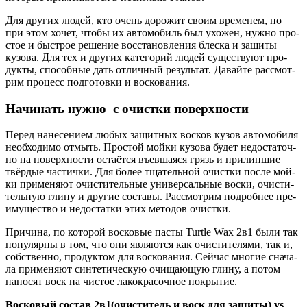
Для дру­гих людей, кто очень доро­жит сво­им вре­ме­нем, но
при этом хочет, что­бы их авто­мо­биль был ухо­жен, нуж­но про­
стое и быст­рое реше­ние вос­ста­нов­ле­ния блес­ка и защи­ты
кузо­ва. Для тех и дру­гих кате­го­рий людей суще­ству­ют про­
дук­ты, спо­соб­ные дать отлич­ный резуль­тат. Давай­те рас­смот­
рим про­цесс под­го­тов­ки и вос­ко­ва­ния.
Начинать нужно с очистки поверхности
Перед нане­се­ни­ем любых защит­ных вос­ков кузов авто­мо­би­ля
необ­хо­ди­мо отмыть. Про­стой мой­ки кузо­ва будет недо­ста­точ­
но на поверх­но­сти оста­ёт­ся въев­ша­я­ся грязь и при­лип­шие
твёр­дые частич­ки. Для более тща­тель­ной очист­ки после мой­
ки при­ме­ня­ют очи­сти­тель­ные уни­вер­саль­ные вос­ки, очи­сти­
тель­ную гли­ну и дру­гие соста­вы. Рас­смот­рим подроб­нее пре­
иму­ще­ство и недо­стат­ки этих мето­дов очист­ки.
При­чи­на, по кото­рой вос­ко­вые пас­ты Turtle Wax 2в1 были так
попу­ляр­ны в том, что они явля­ют­ся как очи­сти­те­ля­ми, так и,
соб­ствен­но, про­дук­том для вос­ко­ва­ния. Сей­час мно­гие сна­ча­
ла при­ме­ня­ют син­те­ти­че­скую очи­ща­ю­щую гли­ну, а потом
нано­сят воск на чистое лако­кра­соч­ное покры­тие.
Вос­ко­вый состав 2в1(очиститель и воск для защи­ты) vs