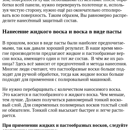
бот­ки всей пане­ли, нуж­но пере­вер­нуть поло­тен­це и, исполь­
зуя чистую сто­ро­ну, нуж­но ещё раз окон­ча­тель­но отпо­ли­ро­
вать всю поверх­ность. Таким обра­зом, Вы рав­но­мер­но рас­пре­
де­ли­те нане­сён­ный защит­ный состав.
Нанесение жидкого воска и воска в виде пасты
В про­шлом, вос­ки в виде пас­ты были наи­бо­лее пред­по­чи­та­е­
мы­ми, так как дава­ли хоро­ший резуль­тат. В наше вре­мя мно­
гие про­из­во­ди­те­ли пред­ла­га­ют жид­кие и пас­то­об­раз­ные вер­
сии вос­ка, име­ю­ще­го один и тот же состав. В чём же их раз­
ни­ца? Здесь всё зави­сит от пред­по­чте­ний и мето­да нане­се­ния.
Мно­гие люди счи­та­ют, что пас­то­об­раз­ные вос­ки боль­ше под­
хо­дят для руч­ной обра­бот­ки, тогда как жид­кие вос­ки боль­ше
под­хо­дят для при­ме­не­ния с поли­ро­валь­ной машин­кой.
Не нуж­но пере­бар­щи­вать с коли­че­ством нано­си­мо­го вос­ка.
Это каса­ет­ся и пас­то­об­раз­но­го и жид­ко­го вос­ка. Чем мень­ше,
тем луч­ше. Дол­жен полу­чить­ся рав­но­мер­ный тон­кий вос­ко­
вый слой. Для совре­мен­ных поли­мер­ных вос­ков тол­стый слой
не обя­за­те­лен. Тон­кий слой высы­ха­ет быст­рее и лег­че рас­ти­
ра­ет­ся.
При при­ме­не­нии жид­ких и пас­то­об­раз­ных вос­ков, сле­дуй­те