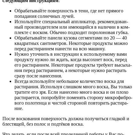
сле­ду­ю­щим инструк­ци­ям
:
Обра­ба­ты­вай­те поверх­ность в тени, где нет пря­мо­го
попа­да­ния сол­неч­ных лучей.
Исполь­зуй­те спе­ци­аль­ный аппли­ка­тор, реко­мен­до­ван­
ный про­из­во­ди­те­лем или име­ю­щий­ся в нали­чии в ком­
плек­те с вос­ком. Обыч­но под­хо­дит поро­ло­но­вая губ­ка.
Обра­ба­ты­вай­те пане­ли кузо­ва сег­мен­та­ми по 20 — 40
квад­рат­ных сан­ти­мет­ров. Неко­то­рые про­дук­ты мож­но
перед рас­ти­ра­ни­ем нане­сти на всю маши­ну.
Нуж­но уточ­нить в инструк­ции к исполь­зу­е­мо­му вами
про­дук­ту нуж­но ли ждать, когда высох­нет воск, перед
его рас­ти­ра­ни­ем. Неко­то­рые про­дук­ты тре­бу­ют высы­ха­
ния перед рас­ти­ра­ни­ем, а неко­то­рые нуж­но рас­ти­рать
сра­зу после нане­се­ния.
Все­гда исполь­зуй­те неболь­шое коли­че­ство вос­ка для
рас­ти­ра­ния. Исполь­зуя слиш­ком мно­го вос­ка, Вы толь­ко
тра­ти­те его зря. Если нане­се­но мно­го вос­ка и он пло­хо
рас­ти­ра­ет­ся, попро­буй­те поме­нять сто­ро­ну мик­ро­фиб­ро­
во­го поло­тен­ца и чистой сто­ро­ной повто­рить рас­ти­ра­
ние.
После вос­ко­ва­ния поверх­ность долж­на полу­чить­ся глад­кой и
бле­стя­щей, без полос и под­тё­ков вос­ка.
Что делать, если после всей про­де­лан­ной рабо­ты у Вас по-