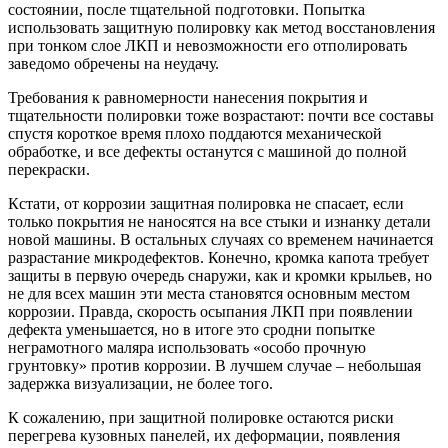
состоянии, после тщательной подготовки. Попытка
использовать защитную полировку как метод восстановления
при тонком слое ЛКП и невозможности его отполировать
заведомо обречены на неудачу.
Требования к равномерности нанесения покрытия и
тщательности полировки тоже возрастают: почти все составы
спустя короткое время плохо поддаются механической
обработке, и все дефекты останутся с машиной до полной
перекраски.
Кстати, от коррозии защитная полировка не спасает, если
только покрытия не наносятся на все стыки и изнанку детали
новой машины. В остальных случаях со временем начинается
разрастание микродефектов. Конечно, кромка капота требует
защиты в первую очередь снаружи, как и кромки крыльев, но
не для всех машин эти места становятся основным местом
коррозии. Правда, скорость осыпания ЛКП при появлении
дефекта уменьшается, но в итоге это сродни попытке
неграмотного маляра использовать «особо прочную
грунтовку» против коррозии. В лучшем случае – небольшая
задержка визуализации, не более того.
К сожалению, при защитной полировке остаются риски
перегрева кузовных панелей, их деформации, появления