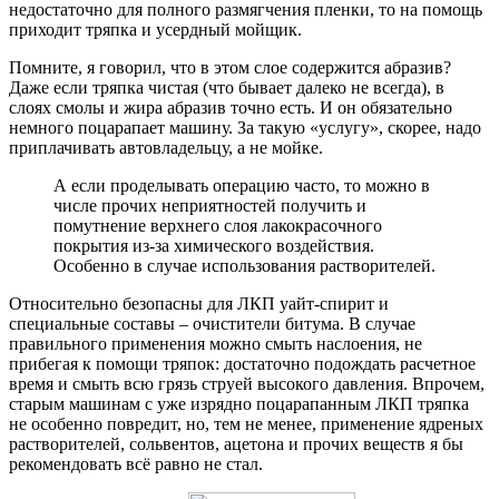
недостаточно для полного размягчения пленки, то на помощь
приходит тряпка и усердный мойщик.
Помните, я говорил, что в этом слое содержится абразив?
Даже если тряпка чистая (что бывает далеко не всегда), в
слоях смолы и жира абразив точно есть. И он обязательно
немного поцарапает машину. За такую «услугу», скорее, надо
приплачивать автовладельцу, а не мойке.
А если проделывать операцию часто, то можно в
числе прочих неприятностей получить и
помутнение верхнего слоя лакокрасочного
покрытия из-за химического воздействия.
Особенно в случае использования растворителей.
Относительно безопасны для ЛКП уайт-спирит и
специальные составы – очистители битума. В случае
правильного применения можно смыть наслоения, не
прибегая к помощи тряпок: достаточно подождать расчетное
время и смыть всю грязь струей высокого давления. Впрочем,
старым машинам с уже изрядно поцарапанным ЛКП тряпка
не особенно повредит, но, тем не менее, применение ядреных
растворителей, сольвентов, ацетона и прочих веществ я бы
рекомендовать всё равно не стал.