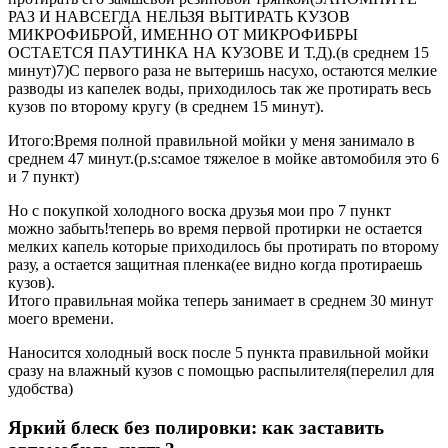
РАЗ И НАВСЕГДА НЕЛЬЗЯ ВЫТИРАТЬ КУЗОВ
МИКРОФИБРОЙ, ИМЕННО ОТ МИКРОФИБРЫ
ОСТАЕТСЯ ПАУТИНКА НА КУЗОВЕ И Т.Д).(в среднем 15
минут)7)С первого раза не вытеришь насухо, остаются мелкие
разводы из капелек воды, приходилось так же протирать весь
кузов по второму кругу (в среднем 15 минут).
Итого:Время полной правильной мойки у меня занимало в
среднем 47 минут.(p.s:самое тяжелое в мойке автомобиля это 6
и 7 пункт)
Но с покупкой холодного воска друзья мои про 7 пункт
можно забыть!теперь во время первой протирки не остается
мелких капель которые приходилось бы протирать по второму
разу, а остается защитная пленка(ее видно когда протираешь
кузов).
Итого правильная мойка теперь занимает в среднем 30 минут
моего времени.
Наносится холодный воск после 5 пункта правильной мойки
сразу на влажный кузов с помощью распылителя(перелил для
удобства)
Яркий блеск без полировки: как заставить