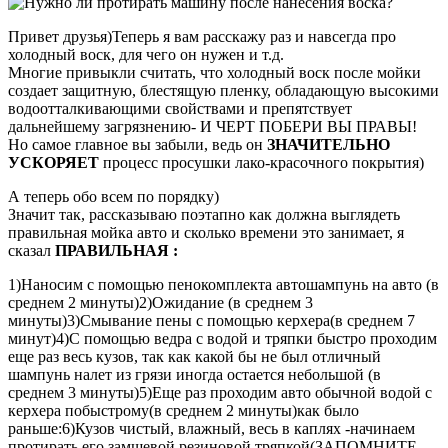
Привет друзья)Теперь я вам расскажу раз и навсегда про
холодный воск, для чего он нужен и т.д.
Многие привыкли считать, что холодный воск после мойки
создает защитную, блестящую пленку, обладающую высокими
водоотталкивающими свойствами и препятствует
дальнейшему загрязнению- И ЧЕРТ ПОБЕРИ ВЫ ПРАВЫ!
Но самое главное вы забыли, ведь он
ЗНАЧИТЕЛЬНО
УСКОРЯЕТ
процесс просушки лако-красочного покрытия)
А теперь обо всем по порядку)
Значит так, рассказываю поэтапно как должна выглядеть
правильная мойка авто и сколько времени это занимает, я
сказал
ПРАВИЛЬНАЯ :
1)Наносим с помощью пенокомплекта автошампунь на авто (в
среднем 2 минуты)2)Ожидание (в среднем 3
минуты)3)Смывание пены с помощью керхера(в среднем 7
минут)4)С помощью ведра с водой и тряпки быстро проходим
еще раз весь кузов, так как какой бы не был отличный
шампунь налет из грязи иногда остается небольшой (в
среднем 3 минуты)5)Еще раз проходим авто обычной водой с
керхера побыстрому(в среднем 2 минуты)как было
раньше:6)Кузов чистый, влажный, весь в каплях -начинаем
протирать его замшевой резиновой тряпкой(ЗАПОМНИТЕ