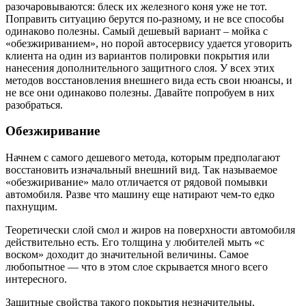
разочаровываются: блеск их железного коня уже не тот.
Поправить ситуацию берутся по-разному, и не все способы
одинаково полезны. Самый дешевый вариант – мойка с
«обезжириванием», но порой автосервису удается уговорить
клиента на один из вариантов полировки покрытия или
нанесения дополнительного защитного слоя. У всех этих
методов восстановления внешнего вида есть свои нюансы, и
не все они одинаково полезны. Давайте попробуем в них
разобраться.
Обезжиривание
Начнем с самого дешевого метода, которым предполагают
восстановить изначальный внешний вид. Так называемое
«обезжиривание» мало отличается от рядовой помывки
автомобиля. Разве что машину еще натирают чем-то едко
пахнущим.
Теоретически слой смол и жиров на поверхности автомобиля
действительно есть. Его толщина у любителей мыть «с
воском» доходит до значительной величины. Самое
любопытное — что в этом слое скрывается много всего
интересного.
Защитные свойства такого покрытия незначительны,