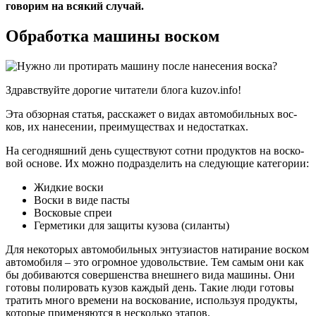
говорим на всякий случай.
Обработка машины воском
Здрав­ствуй­те доро­гие чита­те­ли бло­га kuzov.info!
Эта обзор­ная ста­тья, рас­ска­жет о видах авто­мо­биль­ных вос­
ков, их нане­се­нии, пре­иму­ще­ствах и недо­стат­ках.
На сего­дняш­ний день суще­ству­ют сот­ни про­дук­тов на вос­ко­
вой осно­ве. Их мож­но под­раз­де­лить на сле­ду­ю­щие кате­го­рии:
Жид­кие вос­ки
Вос­ки в виде пас­ты
Вос­ко­вые спреи
Гер­ме­ти­ки для защи­ты кузо­ва (силан­ты)
Для неко­то­рых авто­мо­биль­ных энту­зи­а­стов нати­ра­ние вос­ком
авто­мо­би­ля – это огром­ное удо­воль­ствие. Тем самым они как
бы доби­ва­ют­ся совер­шен­ства внеш­не­го вида маши­ны. Они
гото­вы поли­ро­вать кузов каж­дый день. Такие люди гото­вы
тра­тить мно­го вре­ме­ни на вос­ко­ва­ние, исполь­зуя про­дук­ты,
кото­рые при­ме­ня­ют­ся в несколь­ко эта­пов.