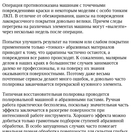
Операция противопоказана машинам с точечными
повреждениями краски и некоторым моделям с особо тонким
ЛКП. В отличие от обезжиривания, шансы на повреждения
лакокрасочного покрытия довольно велики. Причем следы
перегрева на различных элементах машины могут «вылезти»
через несколько недель после операции.
Попытки улучшить результат на тонком или слабом покрытии
применением только «тонких» абразивных материалов
приводит к тому, что царапины частично остаются, а
повреждения все равно происходят. К сожалению, малярным
делом в наших краях в большинстве случаев занимаются
далеко не профессионалы, и на поверку их знания
оказываются поверхностными. Поэтому даже весьма
почтенные сервисы делают много ошибок, и довольно часто
полировка заканчивается перекраской кузовного элемента.
Типичная восстановительная полировка проводится
полировальной машиной и абразивными пастами. Ручная
работа практически бесполезна, поскольку значительная часть
эффекта заключается в разогреве поверхности при
интенсивной работе инструмента. Хорошего эффекта можно
добиться только грамотным подбором ступеней абразивной
обработки. В особо запущенных случаях часто помогает
начальная ручная обработка поверхности для скрытия грубых