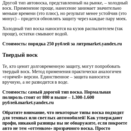
Другой тип автовоска, представленный на рынке, – холодный
воск. Применение проще, нанесение занимает значительно
меньше времени (это плюс), но результат менее устойчив (это
минус) – придется обновлять защиту через каждые пару моек.
Холодный тип воска наносится на кузов распылителем (так
проще), остатки смывают водой.
Стоимость: порядка 250 рублей за литр
market.yandex.ru
Твердый воск
Те, кто ценит долговременную защиту, могут попробовать
твердый воск. Метод применения практически аналогичен
«горячей» версии. Единственное – защита наносится
вручную, а не разводится в воде.
Стоимость: самый дорогой тип воска. Нормальная
полироль стоит от 800 и выше – 1.300-1.600
рублей.
market.yandex.ru
Обратите внимание, что некоторые типы воска подходят
для темных или светлых автомобилей! Как утверждают
профи, никакой разницы вы не обнаружите, если покроете
авто не тем «оттенком» прозрачного воска. Просто