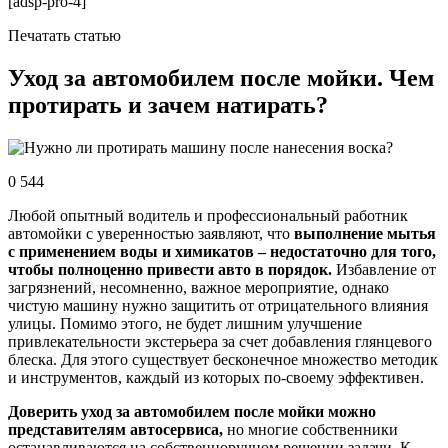
[adsp-pro‑4]
Печа­тать ста­тью
Уход за автомобилем после мойки. Чем
протирать и зачем натирать?
0 544
Любой опытный водитель и профессиональный работник
автомойки с уверенностью заявляют, что
выполнение мытья
с применением воды и химикатов – недостаточно для того,
чтобы полноценно привести авто в порядок.
Избавление от
загрязнений, несомненно, важное мероприятие, однако
чистую машину нужно защитить от отрицательного влияния
улицы. Помимо этого, не будет лишним улучшение
привлекательности экстерьера за счет добавления глянцевого
блеска. Для этого существует бесконечное множество методик
и инструментов, каждый из которых по-своему эффективен.
Доверить уход за автомобилем после мойки можно
представителям автосервиса,
но многие собственники
останавливаются на собственноручном решении задачи. К