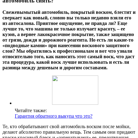
автомобиль сиять?
Свежевымытый автомобиль
, покрытый воском, блестит и
сверкает как новый, словно вы только недавно взяли его
из автосалона. Приятное ощущение, не правда ли? Еще
лучше то, что машина не только излучает красоту, – ее
кузов, а вернее лакокрасочное покрытие, также защищено
от грязи, дождя и дорожного реагента. Но есть ли какие-то
«подводные камни» при нанесении воскового защитного
слоя? Мы обратились к профессионалам и вот что узнали
относительно того, как наносить этот самый воск, что даст
эта процедура, какой воск лучше использовать и есть ли
разница между дешевым и дорогим составами.
Читайте также:
Гарантия обратного выкупа что это?
Те, кто обрабатывают свой автомобиль воском после мойки,
делают абсолютно правильную вещь. Тем самым они придают
краске красивый блеск и «запечатывают» ее, предотвращая