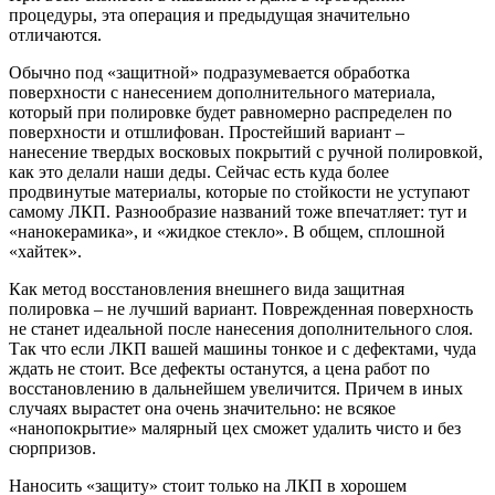
процедуры, эта операция и предыдущая значительно
отличаются.
Обычно под «защитной» подразумевается обработка
поверхности с нанесением дополнительного материала,
который при полировке будет равномерно распределен по
поверхности и отшлифован. Простейший вариант –
нанесение твердых восковых покрытий с ручной полировкой,
как это делали наши деды. Сейчас есть куда более
продвинутые материалы, которые по стойкости не уступают
самому ЛКП. Разнообразие названий тоже впечатляет: тут и
«нанокерамика», и «жидкое стекло». В общем, сплошной
«хайтек».
Как метод восстановления внешнего вида защитная
полировка – не лучший вариант. Поврежденная поверхность
не станет идеальной после нанесения дополнительного слоя.
Так что если ЛКП вашей машины тонкое и с дефектами, чуда
ждать не стоит. Все дефекты останутся, а цена работ по
восстановлению в дальнейшем увеличится. Причем в иных
случаях вырастет она очень значительно: не всякое
«нанопокрытие» малярный цех сможет удалить чисто и без
сюрпризов.
Наносить «защиту» стоит только на ЛКП в хорошем