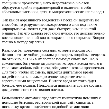
толщины и прочности у него недостаточно, но слой
образуется крайне неравномерный и включает в себя
абразивные частички, грязь и микроскопические капли воды.
Так как от абразивного воздействия песка он защитить не
способен, то разрушение лакокрасочного слоя под таким
«прикрытием» может идти даже быстрее, чем на чистой
машине. Так что удалять этот слой нужно, это действительно
восстановит внешний вид лакокрасочного покрытия. Вопрос
только в методе удаления.
Казалось бы, щелочные составы, которые используют
бесконтактные мойки, должны растворять подобные вещества
на отлично, а ПАВ в их составе помогут смыть всё. Но, к
сожалению, битумные загрязнения, которых всегда много в
слое «автомобильной» грязи, обладают высокой прочностью.
Для того, чтобы их смыть, придется длительное время
воздействовать на лакокрасочное покрытие очень
агрессивными веществами. В итоге вреда от этого будет
больше, чем пользы. Приходится применять другие составы
для размягчения и смывания пленки.
Большинство автомоек предлагают контактную помывку с
помощью бытовых растворителей или уайт-спирита, а
поскольку время воздействия подобной химии явно