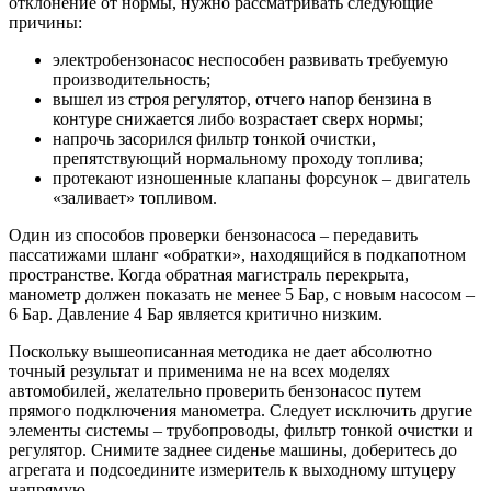
отклонение от нормы, нужно рассматривать следующие
причины:
электробензонасос неспособен развивать требуемую
производительность;
вышел из строя регулятор, отчего напор бензина в
контуре снижается либо возрастает сверх нормы;
напрочь засорился фильтр тонкой очистки,
препятствующий нормальному проходу топлива;
протекают изношенные клапаны форсунок – двигатель
«заливает» топливом.
Один из способов проверки бензонасоса – передавить
пассатижами шланг «обратки», находящийся в подкапотном
пространстве. Когда обратная магистраль перекрыта,
манометр должен показать не менее 5 Бар, с новым насосом –
6 Бар. Давление 4 Бар является критично низким.
Поскольку вышеописанная методика не дает абсолютно
точный результат и применима не на всех моделях
автомобилей, желательно проверить бензонасос путем
прямого подключения манометра. Следует исключить другие
элементы системы – трубопроводы, фильтр тонкой очистки и
регулятор. Снимите заднее сиденье машины, доберитесь до
агрегата и подсоедините измеритель к выходному штуцеру
напрямую.