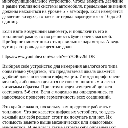
многофункциональное устройство. Чтобы замерить давление
в рампе топливной системы автомобиля, предельные значения
должны находиться на уровне 5-7 атмосфер. Если измеряется
давление воздуха, то здесь интервал варьируется от 16 до 20
единиц.
Если взять воздушный манометр, и подключить его к
топливной рампе, то погрешность будет очень высокой.
Прибор не сможет показать правильные параметры. А ведь
тут играют роль даже десятые доли.
https://www.youtube.com/watch?v=57OI6v2hhDE
Выбирая себе устройство для измерения аналогового типа,
обязательно убедитесь, что предлагаемая шкала окажется
удобной для считывания информации. Иногда шрифт очень
мелкий, либо шкала делится не совсем понятным и легко
читаемым образом. При этом предел измерений должен
составлять 5-6 атм. Если с моделью вы определились, то
напоследок проверьте герметичность всех соединений.
Это крайне важно, поскольку вам предстоит работать с
топливом. Что же касается цифровых устройств, то здесь
каждый для себя решает, стоит их покупать или нет. Их
стоимость заметно выше механических или аналоговых
манометров. И не всегда такие затраты себя оправдывают.