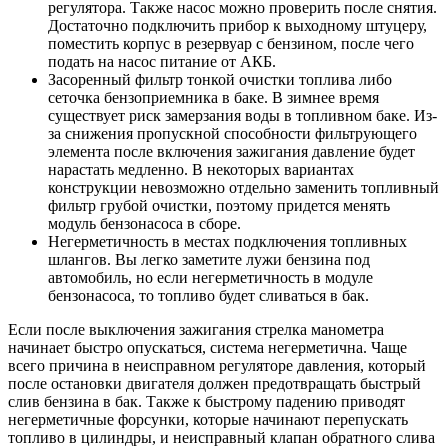
регулятора. Также насос можно проверить после снятия.
Достаточно подключить прибор к выходному штуцеру,
поместить корпус в резервуар с бензином, после чего
подать на насос питание от АКБ.
Засоренный фильтр тонкой очистки топлива либо
сеточка бензоприемника в баке. В зимнее время
существует риск замерзания воды в топливном баке. Из-
за снижения пропускной способности фильтрующего
элемента после включения зажигания давление будет
нарастать медленно. В некоторых вариантах
конструкции невозможно отдельно заменить топливный
фильтр грубой очистки, поэтому придется менять
модуль бензонасоса в сборе.
Негерметичность в местах подключения топливных
шлангов. Вы легко заметите лужи бензина под
автомобиль, но если негерметичность в модуле
бензонасоса, то топливо будет сливаться в бак.
Если после выключения зажигания стрелка манометра
начинает быстро опускаться, система негерметична. Чаще
всего причина в неисправном регуляторе давления, который
после остановки двигателя должен предотвращать быстрый
слив бензина в бак. Также к быстрому падению приводят
негерметичные форсунки, которые начинают перепускать
топливо в цилиндры, и неисправный клапан обратного слива