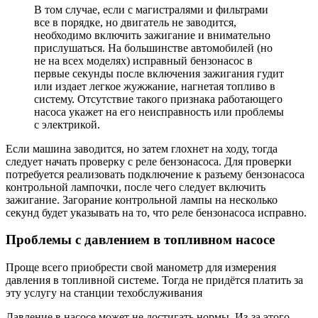
В том случае, если с магистралями и фильтрами
все в порядке, но двигатель не заводится,
необходимо включить зажигание и внимательно
прислушаться. На большинстве автомобилей (но
не на всех моделях) исправный бензонасос в
первые секунды после включения зажигания гудит
или издает легкое жужжание, нагнетая топливо в
систему. Отсутствие такого признака работающего
насоса укажет на его неисправность или проблемы
с электрикой.
Если машина заводится, но затем глохнет на ходу, тогда
следует начать проверку с реле бензонасоса. Для проверки
потребуется реализовать подключение к разъему бензонасоса
контрольной лампочки, после чего следует включить
зажигание. Загорание контрольной лампы на несколько
секунд будет указывать на то, что реле бензонасоса исправно.
Проблемы с давлением в топливном насосе
Проще всего приобрести свой манометр для измерения
давления в топливной системе. Тогда не придётся платить за
эту услугу на станции техобслуживания
Давление в насосе может не достигать нормы. Из-за этого