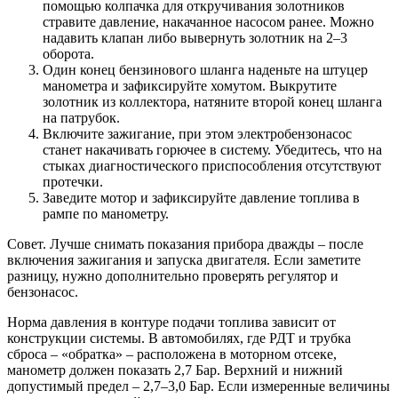
помощью колпачка для откручивания золотников
стравите давление, накачанное насосом ранее. Можно
надавить клапан либо вывернуть золотник на 2–3
оборота.
Один конец бензинового шланга наденьте на штуцер
манометра и зафиксируйте хомутом. Выкрутите
золотник из коллектора, натяните второй конец шланга
на патрубок.
Включите зажигание, при этом электробензонасос
станет накачивать горючее в систему. Убедитесь, что на
стыках диагностического приспособления отсутствуют
протечки.
Заведите мотор и зафиксируйте давление топлива в
рампе по манометру.
Совет. Лучше снимать показания прибора дважды – после
включения зажигания и запуска двигателя. Если заметите
разницу, нужно дополнительно проверять регулятор и
бензонасос.
Норма давления в контуре подачи топлива зависит от
конструкции системы. В автомобилях, где РДТ и трубка
сброса – «обратка» – расположена в моторном отсеке,
манометр должен показать 2,7 Бар. Верхний и нижний
допустимый предел – 2,7–3,0 Бар. Если измеренные величины