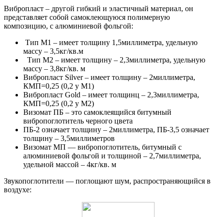
Вибропласт – другой гибкий и эластичный материал, он
представляет собой самоклеющуюся полимерную
композицию, с алюминиевой фольгой:
Тип М1 – имеет толщину 1,5миллиметра, удельную
массу – 3,5кг/кв.м
Тип М2 – имеет толщину – 2,3миллиметра, удельную
массу – 3,8кг/кв. м
Вибропласт Silver – имеет толщину – 2миллиметра,
КМП=0,25 (0,2 у М1)
Вибропласт Gold – имеет толщинц – 2,3миллиметра,
КМП=0,25 (0,2 у М2)
Визомат ПБ – это самоклеящийся битумный
вибропоглотитель черного цвета
ПБ-2 означает толщину – 2миллиметра, ПБ-3,5 означает
толщину – 3,5миллиметров
Визомат МП — вибропоглотитель, битумный с
алюминиевой фольгой и толщиной – 2,7миллиметра,
удельной массой – 4кг/кв. м
Звукопоглотители — поглощают шум, распространяющийся в
воздухе: