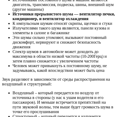
двигатель, трансмиссия, подвеска, шины, внешний шум
(другие машины)
Источники прерывистого шума — вентилятор печки,
кондиционер, и вентилятор охлаждения
К импульсным шумам относят скрипы, щелчки и стуки
Излучателями такого шума являются, панели кузова и
элементы в салоне и багажнике
Эти шумы сильно утомляют, вызывают постоянный
дискомфорт, нервируют и снижают безопасность
движения
Спектр шумов в автомобиле может доходить до
максимума в области низкой частоты (10-200Герц) и
затем плавно снижается с увеличением частоты
Человек может привыкнуть к постоянному шуму, не
задумываясь, какой впоследствии может быть цена
Звук разделяют в зависимости от среды распространения на
воздушный и структурный:
Воздушный – который передается по воздуху от
источника в стороны (у нас к ушам водителя и его
пассажиров). И меньше встречается препятствий на
пути звуковой волны, тем выше будет громкость шума в
точке его прослушивания
Структурный – который передается и излучается