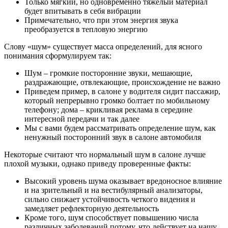
Только мягкий, но одновременно тяжелый материал
будет впитывать в себя вибрации
Примечательно, что при этом энергия звука
преобразуется в тепловую энергию
Слову «шум» существует масса определений, для ясного
понимания сформулируем так:
Шум – громкие посторонние звуки, мешающие,
раздражающие, отвлекающие, происхождение не важно
Приведем пример, в салоне у водителя сидит пассажир,
который непрерывно громко болтает по мобильному
телефону; дома – крикливая реклама в середине
интересной передачи и так далее
Мы с вами будем рассматривать определение шум, как
ненужный посторонний звук в салоне автомобиля
Некоторые считают что нормальный шум в салоне лучше
плохой музыки, однако приведу проверенные факты:
Высокий уровень шума оказывает вредоносное влияние
и на зрительный и на вестибулярный анализаторы,
сильно снижает устойчивость четкого видения и
замедляет рефлекторную деятельность
Кроме того, шум способствует повышению числа
различных заболеваний потому, что действует на нашу