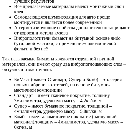
лучших результатов
Все предлагаемые материалы имеют монтажный слой
клея
Самоклеющаяся шумоизоляция для авто проще
монтируется и является более современной
А герметизирующие свойства дополнительно защищают
от коррозии металл кузова
Виброполотители бывают на битумной основе либо
бутиловой мастики, с применением алюминиевой
фольги и без неё
Так называемые Бимасты являются отдельной группой
материалов, они имеют сразу два вибропоглощающих слоя –
битумный и мастичный:
БиМаст (бывает Стандарт, Супер и Бомб) – это серия
новых вибропоглотителей, на основе битумно-
мастичной композиции
Стандарт – имеет тканевое покрытие, толщину –
3миллиметра, удельную массу – 4,2кг/кв. м
Супер – имеет бумажное покрытие, толщиной –
4миллиметра, удельную массу – 5,8кг/кв. м
Бомб – имеет алюминиевое покрытие (наилучший
материал),толщину – 4миллиметра, удельную массу –
6кг/кв. м