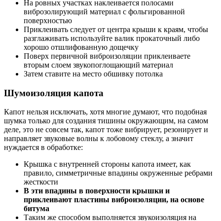
На ровных участках наклеивается полосами
виброзолирующий материал с фольгированной
поверхностью
Приклеивать следует от центра крыши к краям, чтобы
разглаживать используйте валик прокаточный либо
хорошо отшлифованную дощечку
Поверх первичной виброизоляции приклеиваете
вторым слоем звукопоглощающий материал
Затем ставите на место обшивку потолка
Шумоизоляция капота
Капот нельзя исключать, хотя многие думают, что подобная
шумка только для создания тишины окружающим, на самом
деле, это не совсем так, капот тоже вибрирует, резонирует и
направляет звуковые волны к лобовому стеклу, а значит
нуждается в обработке:
Крышка с внутренней стороны капота имеет, как
правило, симметричные впадины окруженные ребрами
жесткости
В эти впадины в поверхности крышки и
приклеивают пластины виброизоляции, на основе
битума
Таким же способом выполняется звукоизоляция на