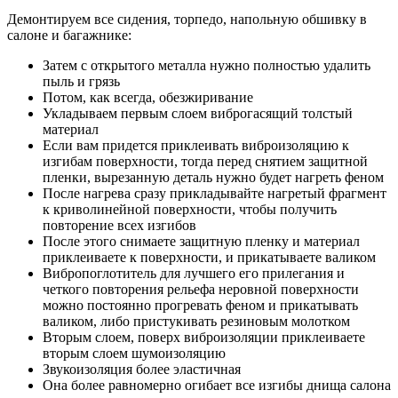
Демонтируем все сидения, торпедо, напольную обшивку в
салоне и багажнике:
Затем с открытого металла нужно полностью удалить
пыль и грязь
Потом, как всегда, обезжиривание
Укладываем первым слоем виброгасящий толстый
материал
Если вам придется приклеивать виброизоляцию к
изгибам поверхности, тогда перед снятием защитной
пленки, вырезанную деталь нужно будет нагреть феном
После нагрева сразу прикладывайте нагретый фрагмент
к криволинейной поверхности, чтобы получить
повторение всех изгибов
После этого снимаете защитную пленку и материал
приклеиваете к поверхности, и прикатываете валиком
Вибропоглотитель для лучшего его прилегания и
четкого повторения рельефа неровной поверхности
можно постоянно прогревать феном и прикатывать
валиком, либо пристукивать резиновым молотком
Вторым слоем, поверх виброизоляции приклеиваете
вторым слоем шумоизоляцию
Звукоизоляция более эластичная
Она более равномерно огибает все изгибы днища салона