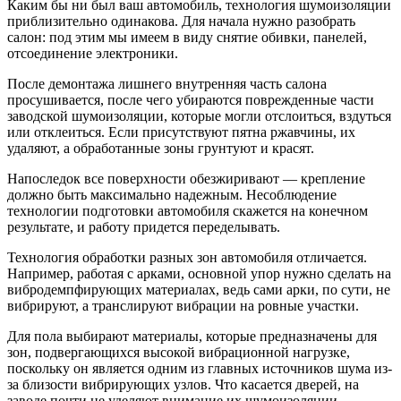
Каким бы ни был ваш автомобиль, технология шумоизоляции
приблизительно одинакова. Для начала нужно разобрать
салон: под этим мы имеем в виду снятие обивки, панелей,
отсоединение электроники.
После демонтажа лишнего внутренняя часть салона
просушивается, после чего убираются поврежденные части
заводской шумоизоляции, которые могли отслоиться, вздуться
или отклеиться. Если присутствуют пятна ржавчины, их
удаляют, а обработанные зоны грунтуют и красят.
Напоследок все поверхности обезжиривают — крепление
должно быть максимально надежным. Несоблюдение
технологии подготовки автомобиля скажется на конечном
результате, и работу придется переделывать.
Технология обработки разных зон автомобиля отличается.
Например, работая с арками, основной упор нужно сделать на
вибродемпфирующих материалах, ведь сами арки, по сути, не
вибрируют, а транслируют вибрации на ровные участки.
Для пола выбирают материалы, которые предназначены для
зон, подвергающихся высокой вибрационной нагрузке,
поскольку он является одним из главных источников шума из-
за близости вибрирующих узлов. Что касается дверей, на
заводе почти не уделяют внимание их шумоизоляции,