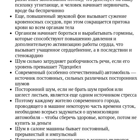
психику угнетающе, и человек начинает нервничать,
вроде бы беспричинно
Еще, повышенный звуковой фон вызывает сужение
кровеносных сосудов, при этом сокращается притока
крови ко всем органам тела
Организм начинает бороться и вырабатывать гормоны,
которые способствуют повышению давления и
дополнительную активизацию работы сердца, что
вызывает учащенное сердцебиение, а в последствии и
стенокардию
Шум сильно затрудняет разборчивость речи, если его
уровень превышает 70децибел
Современный (особенно отечественный) автомобиль —
источник постоянных, сильных различных посторонних
шумов
Посторонний шум, если не брать шум прибоя или
шелест листьев, является еще одним источником стресса
Поэтому каждому жителю современного города,
проводящего в машине некоторую часть времени суток,
необходимо всерьез задуматься о шумоизоляции
автомобиля – чтобы сберечь здоровье, которое, потом не
купить за деньги
Шум в салоне машины бывает постоянный,
прерывистый и импульсный
Источниками постоянного шума в машине являются