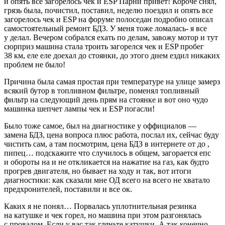
и опять все загорелось чек и ESP Парни привет! Короче снял,
грязь была, почистил, поставил, неделю поездил и опять все
загорелось чек и ESP на форуме полоседан подробно описал
самостоятельный ремонт БДЗ. У меня тоже ломалась- я все
у делал. Вечером собрался ехать по делам, завожу мотор и тут
сюрприз машина стала троить загорелся чек и ESP пробег
38 км, еле еле доехал до стоянки, до этого днем ездил никаких
проблем не было!
Причина была самая простая при температуре на улице замерз
всякий бутор в топливном фильтре, поменял топливный
фильтр на следующий день прям на стоянке и вот оно чудо
машинка шепчет лампы чек и ESP погасли!
Было тоже самое, был на диагностике у оффициалов —
замена БДЗ, цена вопроса плюс работа, послал их, сейчас буду
чистить сам, а там посмотрим, цена БДЗ в интернете от до ,
пипец… подскажите что случилось в общем, загорается епс
и обороты на и не откликается на нажатие на газ, как будто
прогрев двигателя, но бывает на ходу и так, вот итоги
диагностики: как сказали мне ОД всего на всего не хватало
предхронителей, поставили и все ок.
Каких я не понял… Порвалась уплотнительная резинка
на катушке и чек горел, но машина при этом разгонялась
с провалом. Если у вас так гляньте катушки. А так конечно