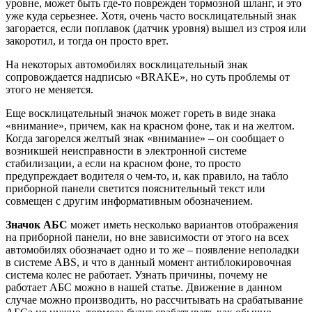
уровне, может быть где-то поврежден тормозной шланг, и это
уже куда серьезнее. Хотя, очень часто восклицательный знак
загорается, если поплавок (датчик уровня) вышел из строя или
закоротил, и тогда он просто врет.
На некоторых автомобилях восклицательный знак
сопровождается надписью «BRAKE», но суть проблемы от
этого не меняется.
Еще восклицательный значок может гореть в виде знака
«внимание», причем, как на красном фоне, так и на желтом.
Когда загорелся желтый знак «внимание» – он сообщает о
возникшей неисправности в электронной системе
стабилизации, а если на красном фоне, то просто
предупреждает водителя о чем-то, и, как правило, на табло
приборной панели светится пояснительный текст или
совмещен с другим информативным обозначением.
Значок АБС
может иметь несколько вариантов отображения
на приборной панели, но вне зависимости от этого на всех
автомобилях обозначает одно и то же – появление неполадки
в системе ABS, и что в данный момент антиблокировочная
система колес не работает. Узнать причины, почему не
работает АБС можно в нашей статье. Движение в данном
случае можно производить, но рассчитывать на срабатывание