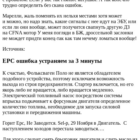
трудно определить без скана ошибок.
Марелли, жаль поменять их нельхя местами хотя может
и можно, но надо знать, какие сигналы с нее идут на ЭБУ, или
если ли они вообще, может получится свапнуть другую ДЗ
на CFNA мотор У меня погляди в БЖ, дроссельной заслонки
не мождет придти конец-так как там нечему ломаться вообще!
Источник:
EPC ошибка устраняем за 3 минуты
К счастью, Фольксваген Поло не является обладателем
подобного устройства, поэтому исключаем возможность
выхода из строя предохранителя. Стартер включается, но его
якорь либо не вращается, либо вращается медленно.
Электрический топливный насос посредством системы
впрыска подкачивает к форсункам двигателя определенное
количество топлива, необходимое для запуска силовой
установки и передвижения машины.
Горит Epc, Не Заводится. Sel-p, 29 Ноября в Двигатель. С
наступлением холодов перестала заводиться….
Для этого следует снять брызговик двигателя и слить масло из