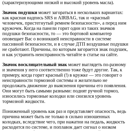
(характеризующими низкий и высокий уровень масла).
Значок подушки
может загораться в нескольких вариантах:
как красная надпись SRS и AIRBAG, так и «красный
человечек, пристегнутый ремнем безопасности», а перед ним
кружочек. Когда на панели горит один из таких значков
подушки безопасности, то — это бортовой компьютер
оповещает Вас о возникшей неисправности в системе
пассивной безопасности, и в случае ДТП воздушные подушки
не сработают. Причины, по которым загорается знак подушек,
и как устранить неисправность читайте в статье на сайте.
Значок восклицательный знак
может выглядеть по-разному
и значения у него соответственно тоже будут другие. Так, к
примеру, когда горит красный (!) в кружке — это говорит о
неисправности тормозной системы и желательно не
продолжать движение до выяснения причины его появления.
Они могут быть самыми разными: поднят ручной тормоз,
износились тормозные колодки или снизился уровень
тормозной жидкости.
Пониженный уровень как раз и представляет опасность, ведь
причина может быть не только в сильно изношенных
колодках, вследствие чего, при нажатии на педаль, жидкость
расходится по системе, и поплавок дает сигнал о низком