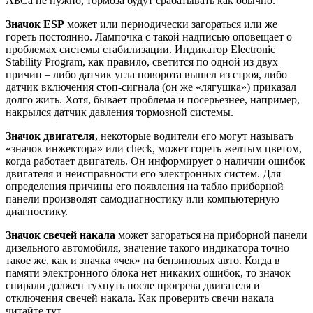
АБСа не нужно, тормоза будут срабатывать как обычно.
Значок ESP
может или периодически загораться или же
гореть постоянно. Лампочка с такой надписью оповещает о
проблемах системы стабилизации. Индикатор Electronic
Stability Program, как правило, светится по одной из двух
причин – либо датчик угла поворота вышел из строя, либо
датчик включения стоп-сигнала (он же «лягушка») приказал
долго жить. Хотя, бывает проблема и посерьезнее, например,
накрылся датчик давления тормозной системы.
Значок двигателя
, некоторые водители его могут называть
«значок инжектора» или check, может гореть желтым цветом,
когда работает двигатель. Он информирует о наличии ошибок
двигателя и неисправности его электронных систем. Для
определения причины его появления на табло приборной
панели производят самодиагностику или компьютерную
диагностику.
Значок свечей накала
может загораться на приборной панели
дизельного автомобиля, значение такого индикатора точно
такое же, как и значка «чек» на бензиновых авто. Когда в
памяти электронного блока нет никаких ошибок, то значок
спирали должен тухнуть после прогрева двигателя и
отключения свечей накала. Как проверить свечи накала
читайте тут.