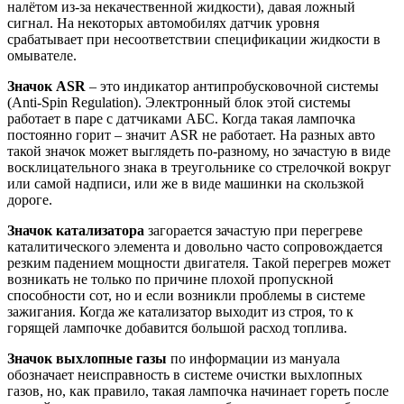
налётом из-за некачественной жидкости), давая ложный
сигнал. На некоторых автомобилях датчик уровня
срабатывает при несоответствии спецификации жидкости в
омывателе.
Значок ASR
– это индикатор антипробусковочной системы
(Anti-Spin Regulation). Электронный блок этой системы
работает в паре с датчиками АБС. Когда такая лампочка
постоянно горит – значит ASR не работает. На разных авто
такой значок может выглядеть по-разному, но зачастую в виде
восклицательного знака в треугольнике со стрелочкой вокруг
или самой надписи, или же в виде машинки на скользкой
дороге.
Значок катализатора
загорается зачастую при перегреве
каталитического элемента и довольно часто сопровождается
резким падением мощности двигателя. Такой перегрев может
возникать не только по причине плохой пропускной
способности сот, но и если возникли проблемы в системе
зажигания. Когда же катализатор выходит из строя, то к
горящей лампочке добавится большой расход топлива.
Значок выхлопные газы
по информации из мануала
обозначает неисправность в системе очистки выхлопных
газов, но, как правило, такая лампочка начинает гореть после