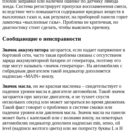
плохой заправки или наличии ошибке по датчику лямбда
зонда. Система регистрирует пропуски воспламенения смеси,
вследствие чего повышается содержание вредных веществ в
выхлопных газах и, как результат, на приборной панели горит
лампочка «выхлопные газы». Проблема не критичная, но
диагностику стоит сделать, чтобы выяснить причину.
Сообщающие о неисправности
Значок аккумулятора
загорается, если падает напряжение в
бортовой сети, часто такая проблема связана с отсутствием
заряда аккумуляторной батареи от генератора, поэтому его
еще могут называть «значок генератора». На автомобилях с
гибридным двигателем такой индикатор дополняется
надписью «MAIN» внизу.
Значок масла
, он же красная масленка – свидетельствует о
падении уровня масла в двигателе автомобиля. Такой значок
загорается при запуске двигателя, и не тухнет спустя
нескольких секунд или может загораться во время движения.
Такой факт говорит о проблемах в системе смазки или
падении уровня или давления масла. Значок масла на панели
может быть с капелькой или с волнами внизу, на некоторых
автомобилях индикатор дополнен надписью min, senso, oil
level (надписи желтого цвета) или же попросту буквы L и H