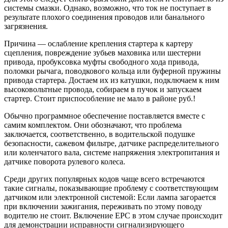
системы смазки. Однако, возможно, что ток не поступает в
результате плохого соединения проводов или банального
загрязнения.
Причина — ослабление крепления стартера к картеру
сцепления, повреждение зубьев маховика или шестерни
привода, пробуксовка муфты свободного хода привода,
поломки рычага, поводкового кольца или буферной пружины
привода стартера. Достаем их из катушки, подключаем к ним
высоковольтные провода, собираем в пучок и запускаем
стартер. Стоит приспособление не мало в районе руб.!
Обычно программное обеспечение поставляется вместе с
самим комплектом. Они обозначают, что проблема
заключается, соответственно, в водительской подушке
безопасности, сажевом фильтре, датчике распределительного
или коленчатого вала, системе напряжения электропитания и
датчике поворота рулевого колеса.
Среди других популярных кодов чаще всего встречаются
такие сигналы, показывающие проблему с соответствующим
датчиком или электронной системой: Если лампа загорается
при включении зажигания, переживать по этому поводу
водителю не стоит. Включение EPC в этом случае происходит
для демонстрации исправности сигнализирующего