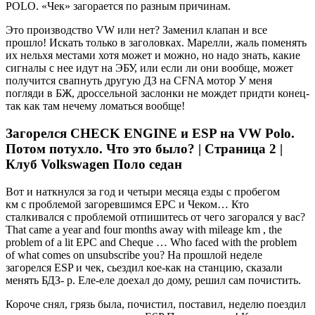
POLO. «Чек» загорается по разным причинам.
Это производство VW или нет? Заменил клапан и все
прошло! Искать только в заголовках. Марелли, жаль поменять
их нельхя местами хотя может и можно, но надо знать, какие
сигналы с нее идут на ЭБУ, или если ли они вообще, может
получится свапнуть другую ДЗ на CFNA мотор У меня
погляди в БЖ, дроссельной заслонки не мождет придти конец-
так как там нечему ломаться вообще!
Загорелся CHECK ENGINE и ESP на VW Polo.
Потом потухло. Что это было? | Страница 2 |
Клуб Volkswagen Поло седан
Вот и наткнулся за год и четыри месяца езды с пробегом
км с проблемой загоревшимся EPC и Чеком… Кто
сталкивался с проблемой отпишитесь от чего загорался у вас?
That came a year and four months away with mileage km , the
problem of a lit EPC and Cheque … Who faced with the problem
of what comes on unsubscribe you? На прошлой неделе
загорелся ESP и чек, сьездил кое-как на станцию, сказали
менять БДЗ- р. Еле-еле доехал до дому, решил сам почистить.
Короче снял, грязь была, почистил, поставил, неделю поездил