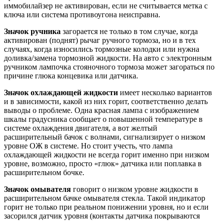
иммобилайзер не активирован, если не считывается метка с
ключа или система противоугона неисправна.
Значок ручника
загорается не только в том случае, когда
активирован (поднят) рычаг ручного тормоза, но и в тех
случаях, когда износились тормозные колодки или нужна
доливка/замена тормозной жидкости. На авто с электронным
ручником лампочка стояночного тормоза может загораться по
причине глюка концевика или датчика.
Значок охлаждающей жидкости
имеет несколько вариантов
и в зависимости, какой из них горит, соответственно делать
выводы о проблеме. Одна красная лампа с изображением
шкалы градусника сообщает о повышенной температуре в
системе охлаждения двигателя, а вот желтый
расширительный бачок с волнами, сигнализирует о низком
уровне ОЖ в системе. Но стоит учесть, что лампа
охлаждающей жидкости не всегда горит именно при низком
уровне, возможно, просто «глюк» датчика или поплавка в
расширительном бочке.
Значок омывателя
говорит о низком уровне жидкости в
расширительном бачке омывателя стекла. Такой индикатор
горит не только при реальном понижении уровня, но и если
засорился датчик уровня (контакты датчика покрываются