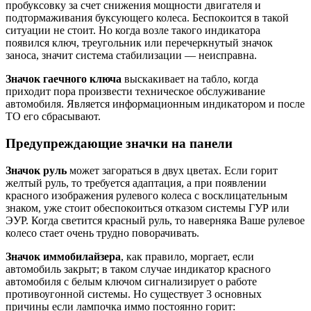
пробуксовку за счет снижения мощности двигателя и
подтормаживания буксующего колеса. Беспокоится в такой
ситуации не стоит. Но когда возле такого индикатора
появился ключ, треугольник или перечеркнутый значок
заноса, значит система стабилизации — неисправна.
Значок гаечного ключа
выскакивает на табло, когда
приходит пора произвести техническое обслуживание
автомобиля. Является информационным индикатором и после
ТО его сбрасывают.
Предупреждающие значки на панели
Значок руль
может загораться в двух цветах. Если горит
желтый руль, то требуется адаптация, а при появлении
красного изображения рулевого колеса с восклицательным
знаком, уже стоит обеспокоиться отказом системы ГУР или
ЭУР. Когда светится красный руль, то наверняка Ваше рулевое
колесо стает очень трудно поворачивать.
Значок иммобилайзера
, как правило, моргает, если
автомобиль закрыт; в таком случае индикатор красного
автомобиля с белым ключом сигнализирует о работе
противоугонной системы. Но существует 3 основных
причины если лампочка иммо постоянно горит: