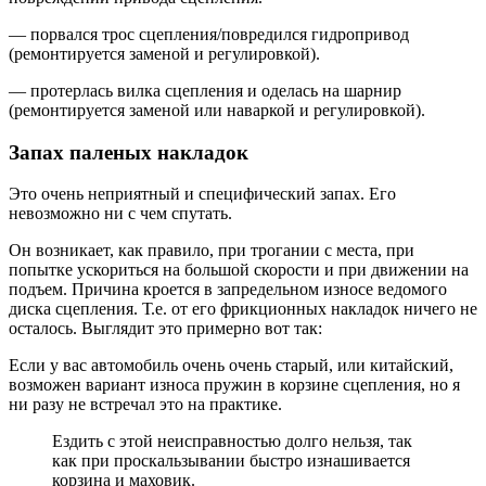
— порвался трос сцепления/повредился гидропривод
(ремонтируется заменой и регулировкой).
— протерлась вилка сцепления и оделась на шарнир
(ремонтируется заменой или наваркой и регулировкой).
Запах паленых накладок
Это очень неприятный и специфический запах. Его
невозможно ни с чем спутать.
Он возникает, как правило, при трогании с места, при
попытке ускориться на большой скорости и при движении на
подъем. Причина кроется в запредельном износе ведомого
диска сцепления. Т.е. от его фрикционных накладок ничего не
осталось. Выглядит это примерно вот так:
Если у вас автомобиль очень очень старый, или китайский,
возможен вариант износа пружин в корзине сцепления, но я
ни разу не встречал это на практике.
Ездить с этой неисправностью долго нельзя, так
как при проскальзывании быстро изнашивается
корзина и маховик.