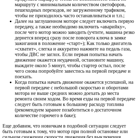
маршруту с минимальным количеством светофоров,
пешеходных переходов, не загруженному трафиком,
чтобы не приходилось часто останавливаться и т.п.;
Далее на заглушенном моторе следует включить первую
передачу, а также необходимо включить «аварийку»,
после чего мотор можно заводить (учтите, машина резко
дернется вперед сразу после поворота ключа в замке
зажигания в положение «старт»); Как только двигатель
«схватит», слегка и аккуратно нажмите на педаль газа,
чтобы ДВС не заглох. Если первая попытка начать
движение окажется неудачной, остановите машину,
выждите около 5 минут, чтобы стартер остыл, после
чего снова попробуйте завестись на первой передаче и
поехать.
Когда попытка начать движение окажется успешной, на
первой передаче с небольшой скоростью и оборотами
мотора не выше средних можно доехать до места
ремонта своим ходом. Во время езды на первой передаче
следует быть готовым к большому расходу топлива
(рекомендуем заранее позаботиться о достаточном
количестве горючего в баке);
Еще добавим, что новичкам в подобной ситуации следует
быть готовым к тому, что мотор при полной остановке или
сильном снижении скорости движения без выключения