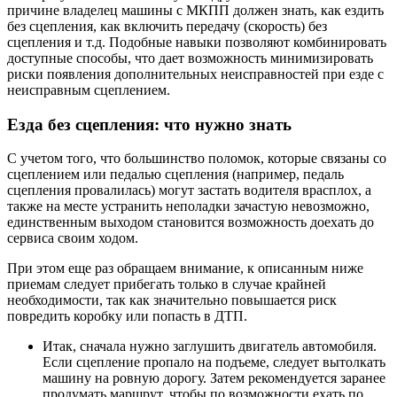
причине владелец машины с МКПП должен знать, как ездить
без сцепления, как включить передачу (скорость) без
сцепления и т.д. Подобные навыки позволяют комбинировать
доступные способы, что дает возможность минимизировать
риски появления дополнительных неисправностей при езде с
неисправным сцеплением.
Езда без сцепления: что нужно знать
С учетом того, что большинство поломок, которые связаны со
сцеплением или педалью сцепления (например, педаль
сцепления провалилась) могут застать водителя врасплох, а
также на месте устранить неполадки зачастую невозможно,
единственным выходом становится возможность доехать до
сервиса своим ходом.
При этом еще раз обращаем внимание, к описанным ниже
приемам следует прибегать только в случае крайней
необходимости, так как значительно повышается риск
повредить коробку или попасть в ДТП.
Итак, сначала нужно заглушить двигатель автомобиля.
Если сцепление пропало на подъеме, следует вытолкать
машину на ровную дорогу. Затем рекомендуется заранее
продумать маршрут, чтобы по возможности ехать по