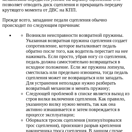
позволяет отводить диск сцепления и прекращать передачу
крутящего момента от ДВС на КПП.
Прежде всего, западание педали сцепления обычно
происходит по следующим причинам:
Возникли неисправности возвратной пружины.
Указанная возвратная пружина сцепления создает
сопротивление, которое выталкивает педаль
обратно после того, как водитель перестает на нее
нажимать. Если просто, убрав ногу со сцепления,
педаль должна самостоятельно возвращаться в
исходное положение. Если же пружина лопнула,
сместилась или предельно изношена, тогда педаль
сцепления может не возвращаться или западать.
Для устранения неполадки нужно разбирать
возвратный механизм и менять пружину;
Следующей проблемой в списке является выход из
строя вилки включения сцепления. Как правило,
указанную вилку нужно менять, так как она
активно изнашивается и затем повреждается в
процессе эксплуатации;
Оборвался тросик сцепления (лопнул/порвался
трос сцепления), произошел разрыв крепления
наконечника троса сцепления. В данном случае