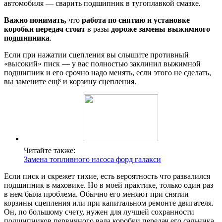
автомобиля — сварить подшипник в тугоплавкой смазке.
Важно понимать,
что
работа по снятию и установке
коробки передач стоит
в разы
дороже замены выжимного
подшипника
.
Если при нажатии сцепления вы слышите противный
«высокий» писк — у вас полностью заклинил выжимной
подшипник и его срочно надо менять, если этого не сделать,
вы замените ещё и корзину сцепления.
Читайте также:
Замена топливного насоса форд галакси
Если писк и скрежет тихие, есть вероятность что развалился
подшипник в маховике. Но в моей практике, только один раз
в нем была проблема. Обычно его меняют при снятии
корзины сцепления или при капитальном ремонте двигателя.
Он, по большому счету, нужен для лучшей сохранности
подшипников первичного вала коробки передач его сальника