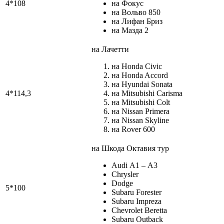
4*108
на Фокус
на Вольво 850
на Лифан Бриз
на Мазда 2
на Лачетти
на Honda Civic
на Honda Accord
на Hyundai Sonata
4*114,3
на Mitsubishi Carisma
на Mitsubishi Colt
на Nissan Primera
на Nissan Skyline
на Rover 600
на Шкода Октавия тур
Audi А1 – А3
Chrysler
Dodge
5*100
Subaru Forester
Subaru Impreza
Chevrolet Beretta
Subaru Outback