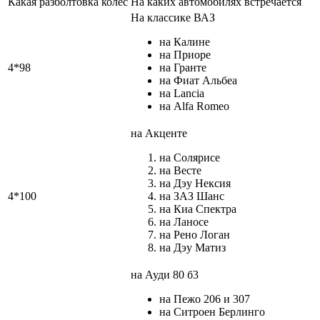
Какая разболтовка колёс
На каких автомобилях встречается
На классике ВАЗ
на Калине
на Приоре
4*98
на Гранте
на Фиат Альбеа
на Lancia
на Alfa Romeo
на Акценте
на Солярисе
на Весте
на Дэу Нексия
4*100
на ЗАЗ Шанс
на Киа Спектра
на Ланосе
на Рено Логан
на Дэу Матиз
на Ауди 80 б3
на Пежо 206 и 307
на Ситроен Берлинго