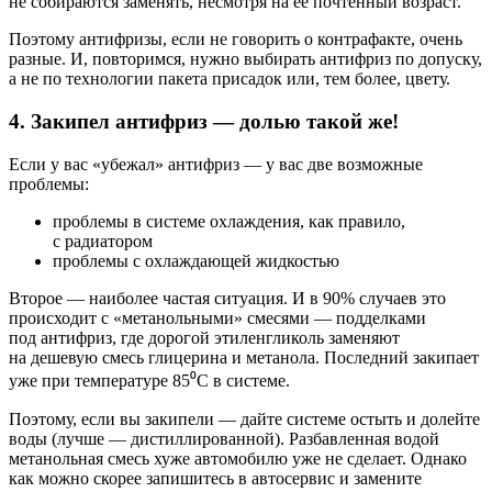
не собираются заменять, несмотря на ее почтенный возраст.
Поэтому антифризы, если не говорить о контрафакте, очень
разные. И, повторимся, нужно выбирать антифриз по допуску,
а не по технологии пакета присадок или, тем более, цвету.
4. Закипел антифриз — долью такой же!
Если у вас «убежал» антифриз — у вас две возможные
проблемы:
проблемы в системе охлаждения, как правило,
с радиатором
проблемы с охлаждающей жидкостью
Второе — наиболее частая ситуация. И в 90% случаев это
происходит с «метанольными» смесями — подделками
под антифриз, где дорогой этиленгликоль заменяют
на дешевую смесь глицерина и метанола. Последний закипает
уже при температуре 85⁰С в системе.
Поэтому, если вы закипели — дайте системе остыть и долейте
воды (лучше — дистиллированной). Разбавленная водой
метанольная смесь хуже автомобилю уже не сделает. Однако
как можно скорее запишитесь в автосервис и замените