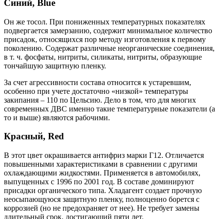
Синий, Blue
Он же тосол. При пониженных температурных показателях
подвергается замерзанию, содержит минимальное количество
присадок, относящихся пор методу изготовления к первому
поколению. Содержат различные неорганические соединения,
в т. ч. фосфаты, нитриты, силикаты, нитриты, образующие
тончайшую защитную пленку.
За счет агрессивности состава относится к устаревшим,
особенно при учете достаточно «низкой» температуры
закипания – 110 по Цельсию. Дело в том, что для многих
современных ДВС именно такие температурные показатели (а
то и выше) являются рабочими.
Красный, Red
В этот цвет окрашивается антифриз марки Г12. Отличается
повышенными характеристиками в сравнении с другими
охлаждающими жидкостями. Применяется в автомобилях,
выпущенных с 1996 по 2001 год. В составе доминируют
присадки органического типа. Хладагент создает прочную
неосыпающуюся защитную пленку, полноценно борется с
коррозией (но не предохраняет от нее). Не требует замены
длительный срок, достигающий пяти лет.