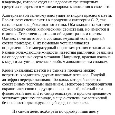
владельцы, которые ездят на недорогих транспортных
средствах и стремятся минимизировать вложения в свое авто.
Альтернативой зеленому выступает антифриз красного цвета.
Его относят специалисты к продукции категории G12, так
называемого, карбоксилатного типа. Оба хладагента частично
схожи между собой химическими свойствами, но имеются и
отличия. Естественно, что они обладают разным цветом.
Однако, помимо этого, в составах эмульсий есть и разный
состав присадок. С их помощью устанавливается
определенный температурный порог замерзания и закипания.
Разные охлаждающие жидкости известны различной реакцией
на определенные сорта металлов. Например, красная лояльна
к меди и латуни, а зеленая к любым алюминиевым сплавам.
Кроме указанных цветов на рынке в продаже можно
встретить хладагенты других цветовых оттенков. Голубой
антифриз нередко называют Тосолом, который является
собственным торговым названием. Некоторые производители
окрашивают свою продукцию в оранжевый, жёлтый или
фиолетовый цвета. Это свидетельствует о пролонгированном
эксплуатационном периоде, а еще о степени экологической
безопасности для окружающей среды и человека.
На самом деле, подбирать по одному лишь цвету