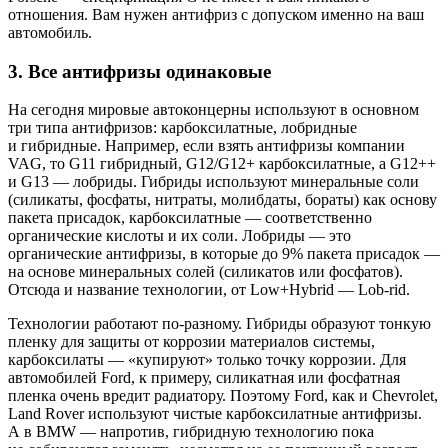
отношения. Вам нужен антифриз с допуском именно на ваш
автомобиль.
3. Все антифризы одинаковые
На сегодня мировые автоконцерны используют в основном
три типа антифризов: карбоксилатные, лобридные
и гибридные. Например, если взять антифризы компании
VAG, то G11 гибридный, G12/G12+ карбоксилатные, а G12++
и G13 — лобриды. Гибриды используют минеральные соли
(силикаты, фосфаты, нитраты, молибдаты, бораты) как основу
пакета присадок, карбоксилатные — соответственно
органические кислоты и их соли. Лобриды — это
органические антифризы, в которые до 9% пакета присадок —
на основе минеральных солей (силикатов или фосфатов).
Отсюда и название технологии, от Low+Hybrid — Lob-rid.
Технологии работают по-разному. Гибриды образуют тонкую
пленку для защиты от коррозии материалов системы,
карбоксилаты — «купируют» только точку коррозии. Для
автомобилей Ford, к примеру, силикатная или фосфатная
пленка очень вредит радиатору. Поэтому Ford, как и Chevrolet,
Land Rover используют чистые карбоксилатные антифризы.
А в BMW — напротив, гибридную технологию пока