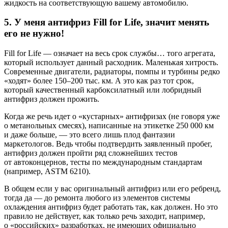
жидкость на соответствующую вашему автомобилю.
5. У меня антифриз Fill for Life, значит менять
его не нужно!
Fill for Life — означает на весь срок службы… того агрегата,
который использует данный расходник. Маленькая хитрость.
Современные двигатели, радиаторы, помпы и турбины редко
«ходят» более 150–200 тыс. км. А это как раз тот срок,
который качественный карбоксилатный или лобридный
антифриз должен прожить.
Когда же речь идет о «кустарных» антифризах (не говоря уже
о метанольных смесях), написанные на этикетке 250 000 км
и даже больше, — это всего лишь плод фантазии
маркетологов. Ведь чтобы подтвердить заявленный пробег,
антифриз должен пройти ряд сложнейших тестов
от автоконцернов, тесты по международным стандартам
(например, ASTM 6210).
В общем если у вас оригинальный антифриз или его ребренд,
тогда да — до ремонта любого из элементов системы
охлаждения антифриз будет работать так, как должен. Но это
правило не действует, как только речь заходит, например,
о «российских» разработках, не имеющих официально