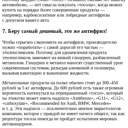
автомобилю, — нет смысла покупать «тосолы», когда можно
купить на порядки более совершенные продукты —
например, карбоксилатные или лобридные антифризы
с допуском вашего авто.
7. Беру самый дешевый, это же антифриз!
Чтобы серьезно сэкономить на антифризе, производителю
нужно «поработать» с самой дорогой его частью —
этиленгликолем. Поэтому для удешевления продукта
этиленгликоль заменяют на вязкий глицерин, разбавленный
метанолом. Глицерин и метанол наносят существенный урон
современным системам, разъедая алюминий и полимеры,
вызывая кавитацию и выкипание жидкости.
Метанольные продукты на полке обычно стоят до 300–450
рублей за 5 кг антифриза. До 600 рублей есть также огромная
вероятность наткнуться на перекрашенный «тосол», который
на этикетке может иметь надписи «Antifreeze», «G11», «G12»,
«carboxylate», «Recommended for Audi, BMW, Mercedes»
и т. д. Эти надписи — исключительно мнение маркетологов
компании, которое с правдой не имеет ничего общего, так как
рецептура тосола никогда не пройдет испытания мировых
автоконцернов.