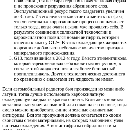
появления. Для неё характерна высокая тепловая отдача
и не происходит разрушения абразивного слоя.
Эксплуатационный ресурс такого хладагента увеличен
до 3-5 лет. Из его недостатков стоит отметить тот факт,
что «излечивать» коррозионные процессы он начинает
только тогда, когда очаги начали уже проявлять себя. В
результате соединения силикатной технологии и
карбоксилатной появился новый антифриз, который
отнесли к классу G12+. В этих охлаждающих жидкостях
к органике добавляют небольшое количество присадок
минерального происхождения.
G13, появившийся в 2012-м году. Вместо этиленгликоля,
который зарекомендовал себя ядовитым веществом, в
составе этой жидкости появился более безопасный
пропиленгликоль. Других технологических достоинств
по сравнению с аналогами эта жидкость не имеет.
Если автомобильный радиатор был произведен из меди либо
латуни, тогда лучше использовать карбоксилатную
охлаждающую жидкость красного цвета. Если же основным
металлом выступает алюминий или сплав на его основе, тогда
смело можно приобретать синие и зеленые силикатные
антифризы. Вся эта продукция должна сочетаться по своим
свойствам с теми материалами, из которых выполнены узлы
системы охлаждения. А вот антифризы гибридного типа