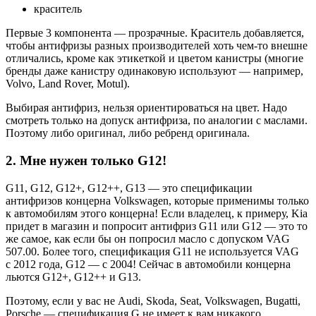
краситель
Первые 3 компонента — прозрачные. Краситель добавляется,
чтобы антифризы разных производителей хоть чем-то внешне
отличались, кроме как этикеткой и цветом канистры (многие
бренды даже канистру одинаковую используют — например,
Volvo, Land Rover, Motul).
Выбирая антифриз, нельзя ориентироваться на цвет. Надо
смотреть только на допуск антифриза, по аналогии с маслами.
Поэтому либо оригинал, либо ребренд оригинала.
2. Мне нужен только G12!
G11, G12, G12+, G12++, G13 — это спецификации
антифризов концерна Volkswagen, которые применимы только
к автомобилям этого концерна! Если владелец, к примеру, Kia
придет в магазин и попросит антифриз G11 или G12 — это то
же самое, как если бы он попросил масло с допуском VAG
507.00. Более того, спецификация G11 не используется VAG
с 2012 года, G12 — с 2004! Сейчас в автомобили концерна
льются G12+, G12++ и G13.
Поэтому, если у вас не Audi, Skoda, Seat, Volkswagen, Bugatti,
Porsche — спецификация G не имеет к вам никакого