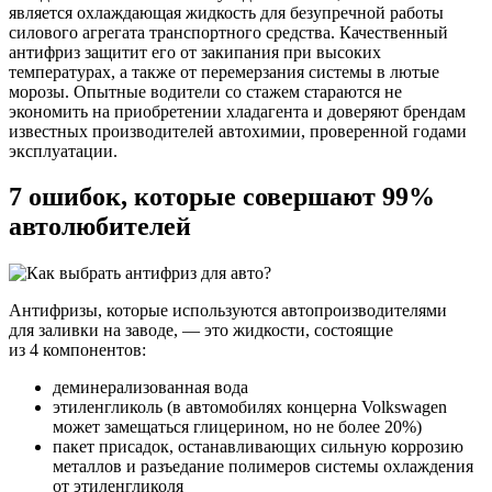
является охлаждающая жидкость для безупречной работы
силового агрегата транспортного средства. Качественный
антифриз защитит его от закипания при высоких
температурах, а также от перемерзания системы в лютые
морозы. Опытные водители со стажем стараются не
экономить на приобретении хладагента и доверяют брендам
известных производителей автохимии, проверенной годами
эксплуатации.
7 ошибок, которые совершают 99%
автолюбителей
Антифризы, которые используются автопроизводителями
для заливки на заводе, — это жидкости, состоящие
из 4 компонентов:
деминерализованная вода
этиленгликоль (в автомобилях концерна Volkswagen
может замещаться глицерином, но не более 20%)
пакет присадок, останавливающих сильную коррозию
металлов и разъедание полимеров системы охлаждения
от этиленгликоля