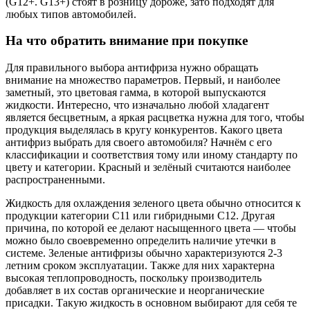
(G12+. G13+) стоят в розницу дороже, зато подходят для
любых типов автомобилей.
На что обратить внимание при покупке
Для правильного выбора антифриза нужно обращать
внимание на множество параметров. Первый, и наиболее
заметный, это цветовая гамма, в которой выпускаются
жидкости. Интересно, что изначально любой хладагент
является бесцветным, а яркая расцветка нужна для того, чтобы
продукция выделялась в кругу конкурентов. Какого цвета
антифриз выбрать для своего автомобиля? Начнём с его
классификации и соответствия тому или иному стандарту по
цвету и категории. Красный и зелёный считаются наиболее
распространенными.
Жидкость для охлаждения зеленого цвета обычно относится к
продукции категории С11 или гибридными С12. Другая
причина, по которой ее делают насыщенного цвета — чтобы
можно было своевременно определить наличие утечки в
системе. Зеленые антифризы обычно характеризуются 2-3
летним сроком эксплуатации. Также для них характерна
высокая теплопроводность, поскольку производитель
добавляет в их состав органические и неорганические
присадки. Такую жидкость в основном выбирают для себя те