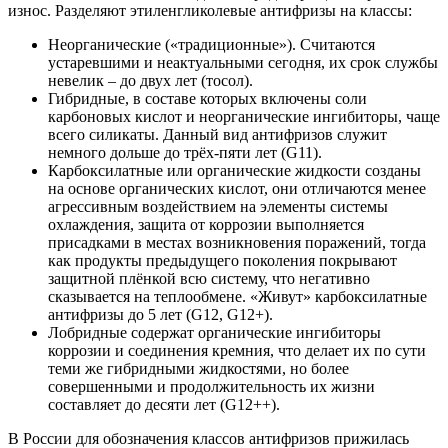
износ. Разделяют этиленгликолевые антифризы на классы:
Неорганические («традиционные»). Считаются
устаревшими и неактуальными сегодня, их срок службы
невелик – до двух лет (тосол).
Гибридные, в составе которых включены соли
карбоновых кислот и неорганические ингибиторы, чаще
всего силикаты. Данный вид антифризов служит
немного дольше до трёх-пяти лет (G11).
Карбоксилатные или органические жидкости созданы
на основе органических кислот, они отличаются менее
агрессивным воздействием на элементы системы
охлаждения, защита от коррозии выполняется
присадками в местах возникновения поражений, тогда
как продукты предыдущего поколения покрывают
защитной плёнкой всю систему, что негативно
сказывается на теплообмене. «Живут» карбоксилатные
антифризы до 5 лет (G12, G12+).
Лобридные содержат органические ингибиторы
коррозии и соединения кремния, что делает их по сути
теми же гибридными жидкостями, но более
совершенными и продолжительность их жизни
составляет до десяти лет (G12++).
В России для обозначения классов антифризов прижилась