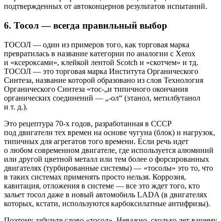
подтвержденных от автоконцернов результатов испытаний.
6. Тосол — всегда правильный выбор
ТОСОЛ — один из примеров того, как торговая марка
превратилась в название категории по аналогии с Xerox
и «ксероксами», клейкой лентой Scotch и «скотчем» и тд.
ТОСОЛ — это торговая марка Института Органического
Синтеза, название которой образовано из слов Технология
Органического Синтеза «тос-„и типичного окончания
органических соединений — „-ол“ (этанол, метилбутанол
и т. д.).
Это рецептура 70-х годов, разработанная в СССР
под двигатели тех времен на основе чугуна (блок) и нагрузок,
типичных для агрегатов того времени. Если речь идет
о любом современном двигателе, где используется алюминий
или другой цветной металл или тем более о форсированных
двигателях (турбированные системы) — «тосолы» это то, что
в таких системах применять просто нельзя. Коррозия,
кавитация, отложения в системе — все это ждет того, кто
зальет тосол даже в новый автомобиль LADA (в двигателях
которых, кстати, используются карбоксилатные антифризы).
Поэтому забудьте слово «тосол». Неважно, сколько лет вашему