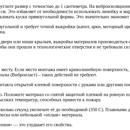
углите размер с точностью до 1 сантиметра. На виброизоляцион
 см. Это избавляет от необходимости использовать линейку и м
ользовать куски прямоугольной формы. Это значительно экономит
оугольной и требует точной выкройки (капот, арки, моторный щ
на.
 двери или ниши крыльев, выкройка материалов производиться и
обы они прошли в технологические отверстия и не требовали сил
о месту. Если место монтажа имеет криволинейную поверхность,
иалы (Вибропласт) – таких действий не требуют.
нтакта открытой клеевой поверхности с руками или другими пов
о. Положите материал со снятой защитной пленкой на ровную по
ысоких температур, способных привести к пожару.
олько секунд увеличьте её до необходимой (350 С). Плавными 
блеска или небольшой «оплыв» материала.
пения» — это ухудшает его свойства.