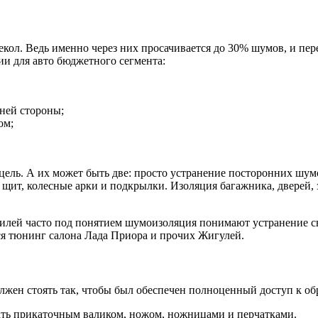
кол. Ведь именно через них просачивается до 30% шумов, и пер
и для авто бюджетного сегмента:
нней стороны;
ом;
цель. А их может быть две: просто устранение посторонних шумо
щит, колесные арки и подкрылки. Изоляция багажника, дверей, з
лей часто под понятием шумоизоляция понимают устранение св
тся тюнинг салона Лада Приора и прочих Жигулей.
олжен стоять так, чтобы был обеспечен полноценный доступ к о
гать прикаточным валиком, ножом, ножницами и перчатками.