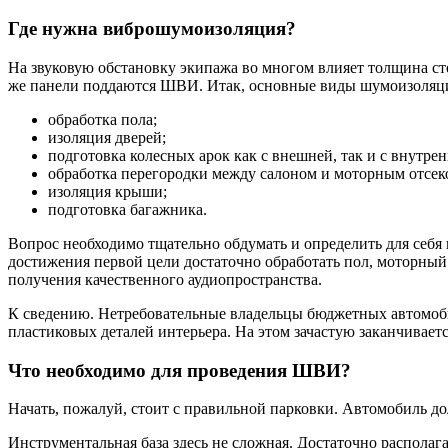
Где нужна виброшумоизоляция?
На звуковую обстановку экипажа во многом влияет толщина сте
же панели поддаются ШВИ. Итак, основные виды шумоизоляци
обработка пола;
изоляция дверей;
подготовка колесных арок как с внешней, так и с внутре
обработка перегородки между салоном и моторным отсек
изоляция крыши;
подготовка багажника.
Вопрос необходимо тщательно обдумать и определить для себя 
достижения первой цели достаточно обработать пол, моторный 
получения качественного аудиопространства.
К сведению. Нетребовательные владельцы бюджетных автомоби
пластиковых деталей интерьера. На этом зачастую заканчивае
Что необходимо для проведения ШВИ?
Начать, пожалуй, стоит с правильной парковки. Автомобиль д
Инструментальная база здесь не сложная. Достаточно распола