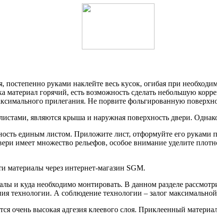
 постепенно руками наклейте весь кусок, огибая при необходим
а материал горячий, есть возможность сделать небольшую корр
ксимального прилегания. Не порвите фольгированную поверхно
истами, являются крыша и наружная поверхность двери. Однако,
ть единым листом. Приложите лист, отформуйте его руками по м
двери имеет множество рельефов, особое внимание уделите плотн
и материалы через интернет-магазин SGM.
лы и куда необходимо монтировать. В данном разделе рассмотр
ния технологии. А соблюдение технологии – залог максимально
ся очень высокая адгезия клеевого слоя. Приклеенный материал