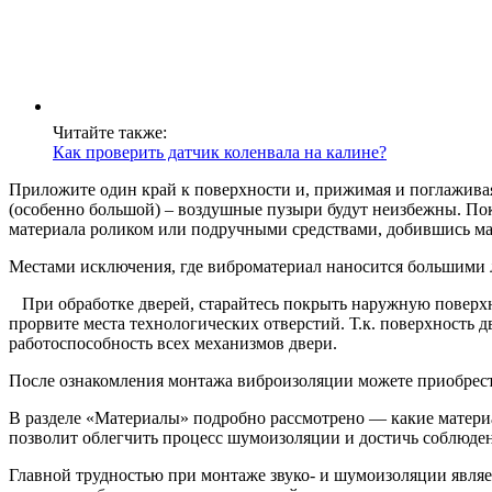
Читайте также:
Как проверить датчик коленвала на калине?
Приложите один край к поверхности и, прижимая и поглаживая,
(особенно большой) – воздушные пузыри будут неизбежны. Пок
материала роликом или подручными средствами, добившись ма
Местами исключения, где виброматериал наносится большими л
При обработке дверей, старайтесь покрыть наружную поверхнос
прорвите места технологических отверстий. Т.к. поверхность 
работоспособность всех механизмов двери.
После ознакомления монтажа виброизоляции можете приобрест
В разделе «Материалы» подробно рассмотрено — какие материа
позволит облегчить процесс шумоизоляции и достичь соблюде
Главной трудностью при монтаже звуко- и шумоизоляции являет