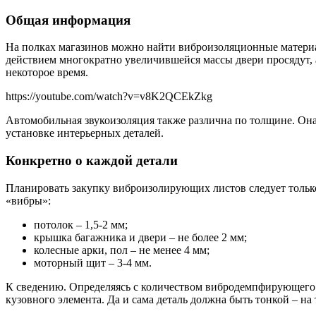
Общая информация
На полках магазинов можно найти виброизоляционные материа
действием многократно увеличившейся массы двери просядут, а
некоторое время.
https://youtube.com/watch?v=v8K2QCEkZkg
Автомобильная звукоизоляция также различна по толщине. Она 
установке интерьерных деталей.
Конкретно о каждой детали
Планировать закупку виброизолирующих листов следует только
«вибры»:
потолок – 1,5-2 мм;
крышка багажника и двери – не более 2 мм;
колесные арки, пол – не менее 4 мм;
моторный щит – 3-4 мм.
К сведению. Определяясь с количеством вибродемпфирующего м
кузовного элемента. Да и сама деталь должна быть тонкой – на