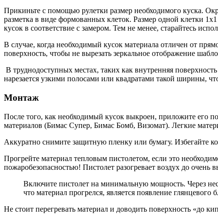
Прикиньте с помощью рулетки размер необходимого куска. Окр
разметка в виде формованных клеток. Размер одной клетки 1х1
кусок в соответствие с замером. Тем не менее, старайтесь исп
В случае, когда необходимый кусок материала отличен от прям
поверхность, чтобы не вырезать зеркальное отображение шабло
В труднодоступных местах, таких как внутренняя поверхность
нарезается узкими полосами или квадратами такой ширины, чт
Монтаж
После того, как необходимый кусок выкроен, приложите его п
материалов (Бимас Супер, Бимас Бомб, Визомат). Легкие матер
Аккуратно снимите защитную пленку или бумагу. Избегайте ко
Прогрейте материал тепловым пистолетом, если это необходим
пожаробезопасностью! Пистолет разогревает воздух до очень в
Включите пистолет на минимальную мощность. Через неск
что материал прогрелся, является появление глянцевого 
Не стоит перегревать материал и доводить поверхность «до ки