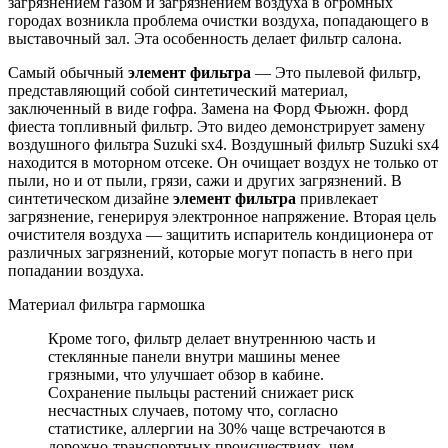
загрязнением газом и загрязнением воздуха в огромных
городах возникла проблема очистки воздуха, попадающего в
выставочный зал. Эта особенность делает фильтр салона.
Самый обычный
элемент фильтра
— Это пылевой фильтр,
представляющий собой синтетический материал,
заключенный в виде гофра. Замена на Форд Фьюжн. форд
фиеста топливный фильтр. Это видео демонстрирует замену
воздушного фильтра Suzuki sx4. Воздушный фильтр Suzuki sx4
находится в моторном отсеке. Он очищает воздух не только от
пыли, но и от пыли, грязи, сажи и других загрязнений. В
синтетическом дизайне
элемент фильтра
привлекает
загрязнение, генерируя электронное напряжение. Вторая цель
очистителя воздуха — защитить испаритель кондиционера от
различных загрязнений, которые могут попасть в него при
попадании воздуха.
Материал фильтра гармошка
Кроме того, фильтр делает внутреннюю часть и
стеклянные панели внутри машины менее
грязными, что улучшает обзор в кабине.
Сохранение пыльцы растений снижает риск
несчастных случаев, потому что, согласно
статистике, аллергии на 30% чаще встречаются в
дорожно-транспортных происшествиях, чем