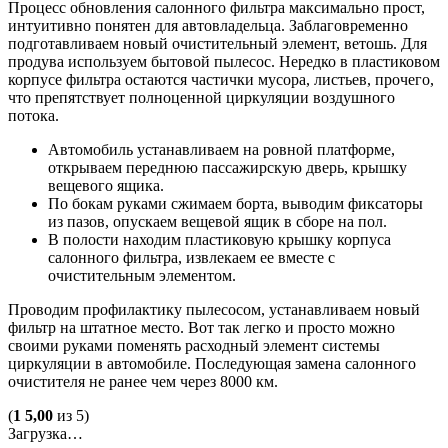
Процесс обновления салонного фильтра максимально прост,
интуитивно понятен для автовладельца. Заблаговременно
подготавливаем новый очистительный элемент, ветошь. Для
продува используем бытовой пылесос. Нередко в пластиковом
корпусе фильтра остаются частички мусора, листьев, прочего,
что препятствует полноценной циркуляции воздушного
потока.
Автомобиль устанавливаем на ровной платформе,
открываем переднюю пассажирскую дверь, крышку
вещевого ящика.
По бокам руками сжимаем борта, выводим фиксаторы
из пазов, опускаем вещевой ящик в сборе на пол.
В полости находим пластиковую крышку корпуса
салонного фильтра, извлекаем ее вместе с
очистительным элементом.
Проводим профилактику пылесосом, устанавливаем новый
фильтр на штатное место. Вот так легко и просто можно
своими руками поменять расходный элемент системы
циркуляции в автомобиле. Последующая замена салонного
очистителя не ранее чем через 8000 км.
(
1
5,00
из 5)
Загрузка…