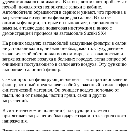
уделяют должного внимания. В итоге, возникают проблемы с
печкой, появляются неприятные запахи в кабине.
Автолюбители обращаются в сервис и узнают, что причина в
загрызенном воздушном фильтре для салона. В статье
описаны функции, которые он выполняет, периодичность
замены, а также дана пошаговая инструкция и видео с
демонстрацией процесса на автомобиле Suzuki SX4.
На ранних моделях автомобилей воздушные фильтры в салон
не устанавливались, не было необходимости. С ухудшением
экологической обстановки во всем мире, загазованностью и
загрязненностью воздуха в больших городах, встал вопрос об
очищении поступающего в салон авто воздуха. Эту функцию
выполняет салонный фильтр.
Самый простой фильтрующий элемент – это противопылевой
фильтр, который представляет собой уложенный в виде гофры
синтетический материал. Он очищает воздух не только от
пыли, но и от пыльцы, частиц грязи, сажи и других
загрязнений.
В синтетическом исполнении фильтрующий элемент
притягивает загрязнения благодаря созданию электрического
напряжения.
Второе назначение воздухооочитителя – защищать испаритель