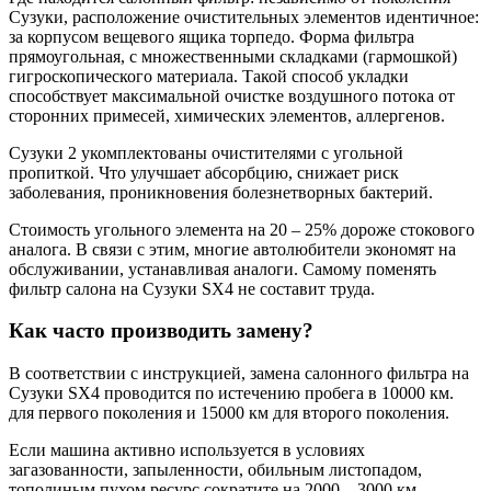
Сузуки, расположение очистительных элементов идентичное:
за корпусом вещевого ящика торпедо. Форма фильтра
прямоугольная, с множественными складками (гармошкой)
гигроскопического материала. Такой способ укладки
способствует максимальной очистке воздушного потока от
сторонних примесей, химических элементов, аллергенов.
Сузуки 2 укомплектованы очистителями с угольной
пропиткой. Что улучшает абсорбцию, снижает риск
заболевания, проникновения болезнетворных бактерий.
Стоимость угольного элемента на 20 – 25% дороже стокового
аналога. В связи с этим, многие автолюбители экономят на
обслуживании, устанавливая аналоги. Самому поменять
фильтр салона на Сузуки SX4 не составит труда.
Как часто производить замену?
В соответствии с инструкцией, замена салонного фильтра на
Сузуки SX4 проводится по истечению пробега в 10000 км.
для первого поколения и 15000 км для второго поколения.
Если машина активно используется в условиях
загазованности, запыленности, обильным листопадом,
тополиным пухом ресурс сократите на 2000 – 3000 км.