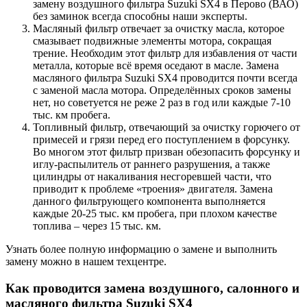
замену воздушного фильтра Suzuki SX4 в Перово (ВАО)
без заминок всегда способны наши эксперты.
Масляный фильтр отвечает за очистку масла, которое
смазывает подвижные элементы мотора, сокращая
трение. Необходим этот фильтр для избавления от части
металла, которые всё время оседают в масле. Замена
масляного фильтра Suzuki SX4 проводится почти всегда
с заменой масла мотора. Определённых сроков замены
нет, но советуется не реже 2 раз в год или каждые 7-10
тыс. км пробега.
Топливный фильтр, отвечающий за очистку горючего от
примесей и грязи перед его поступлением в форсунку.
Во многом этот фильтр призван обезопасить форсунку и
иглу-распылитель от раннего разрушения, а также
цилиндры от накаливания несгоревшей части, что
приводит к проблеме «троения» двигателя. Замена
данного фильтрующего компонента выполняется
каждые 20-25 тыс. км пробега, при плохом качестве
топлива – через 15 тыс. км.
Узнать более полную информацию о замене и выполнить
замену можно в нашем техцентре.
Как проводится замена воздушного, салонного и
масляного фильтра Suzuki SX4