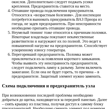
окислов. Дополнительно следует поджать усики
крепления. Предохранитель ставится на место.
Отпавшие провода подключения прикуривателя.
Относится к «возрастным болезням». Для инспекции
потребуется вынимать прикуриватель ВАЗ Приора из
гнезда, не задев предохранитель. При неисправности
необходимо припаять отпавшие провода.
Неумелый тюнинг тоже относится к причинам поломки.
Некоторые владельцы покупают некачественные
разветвители и нагружают их по полной. Это ведет к
повышенной нагрузке на предохранители. Способствует
ускоренному износу генератора.
Перегоревший предохранитель. Поломка может
приключиться из-за появления короткого замыкания.
Чтобы выявить эту неисправность предохранителя,
следует подключить лампу к разъему. Затем включить
зажигание. Если она не будет гореть, то причина – в
предохранителе. Защитный элемент нужно заменить.
Схема подключения и предохранитель узла
При возникновении последней проблемы необходимо
добраться до щитка, находящегося за передней панелью. Далее
– снять крышку из пластика, получая доступ к самому блоку
предохранителей. Необходимо сменить элемент под номером