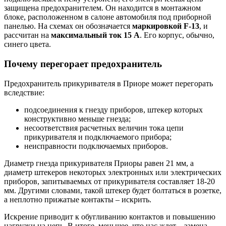
защищена предохранителем. Он находится в монтажном
блоке, расположенном в салоне автомобиля под приборной
панелью. На схемах он обозначается
маркировкой F-13
, и
рассчитан на
максимальный ток 15 А
. Его корпус, обычно,
синего цвета.
Почему перегорает предохранитель
Предохранитель прикуривателя в Приоре может перегорать
вследствие:
подсоединения к гнезду приборов, штекер которых
конструктивно меньше гнезда;
несоответствия расчетных величин тока цепи
прикуривателя и подключаемого прибора;
неисправности подключаемых приборов.
Диаметр гнезда прикуривателя Приоры равен 21 мм, а
диаметр штекеров некоторых электронных или электрических
приборов, запитываемых от прикуривателя составляет 18-20
мм. Другими словами, такой штекер будет болтаться в розетке,
а неплотно прижатые контакты – искрить.
Искрение приводит к обугливанию контактов и повышению
нагрузки на цепь. В итоге, меньшее, что нас ждет – замена