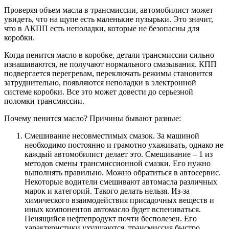
Проверяя объем масла в трансмиссии, автомобилист может
увидеть, что на щупе есть маленькие пузырьки. Это значит,
что в АКПП есть неполадки, которые не безопасны для
коробки.
Когда пенится масло в коробке, детали трансмиссии сильно
изнашиваются, не получают нормального смазывания. КПП
подвергается перегревам, переключать режимы становится
затруднительно, появляются неполадки в электронной
системе коробки. Все это может довести до серьезной
поломки трансмиссии.
Почему пенится масло? Причины бывают разные:
Смешивание несовместимых смазок. За машиной
необходимо постоянно и грамотно ухаживать, однако не
каждый автомобилист делает это. Смешивание – 1 из
методов смены трансмиссионной смазки. Его нужно
выполнять правильно. Можно обратиться в автосервис.
Некоторые водители смешивают автомасла различных
марок и категорий. Такого делать нельзя. Из-за
химического взаимодействия присадочных веществ и
иных компонентов автомасло будет вспениваться.
Пенящийся нефтепродукт почти бесполезен. Его
характеристики ухудшаются, трансмиссия быстро