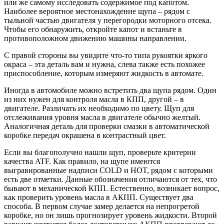
или же самому исследовать содержимое под капотом.
Наиболее вероятное местонахождение щупа – рядом с
тыльной частью двигателя у перегородки моторного отсека.
Чтобы его обнаружить, откройте капот и встаньте в
противоположном движению машины направлении.
С правой стороны вы увидите что-то типа рукоятки яркого
окраса – эта деталь вам и нужна, слева также есть похожее
приспособление, которым измеряют жидкость в автомате.
Иногда в автомобиле можно встретить два щупа рядом. Один
из них нужен для контроля масла в КПП, другой – в
двигателе. Различать их необходимо по цвету. Щуп для
отслеживания уровня масла в двигателе обычно желтый.
Аналогичная деталь для проверки смазки в автоматической
коробке передач окрашена в контрастный цвет.
Если вы благополучно нашли щуп, проверьте критерии
качества ATF. Как правило, на щупе имеются
выгравированные надписи COLD и HOT, рядом с которыми
есть две отметки. Данные обозначения отличаются от тех, что
бывают в механической КПП. Естественно, возникает вопрос,
как проверить уровень масла в АКПП. Существует два
способа. В первом случае замер делается на непрогретой
коробке, но он лишь прогнозирует уровень жидкости. Второй