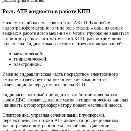
рассмотрим в статье.
Роль ATF жидкости в работе КПП
Начнем с наиболее массового типа АКПП. В коробке
гидротрансформаторного типа роль смазки – одна из самых
важных в работе всего механизма. Чтобы глубоко не вдаваться
в принцип работы автоматический КПП, рассмотрим лишь
роль масла. Гидроавтомат состоит из трех основных частей:
механической;
гидравлической;
электронной.
Именно гидравлическая часть посредством электронного
«мозга» воздействует на механические компоненты,
отвечающие за передаточные числа КПП.
Гидронасос, который приводится в действие коленчатым
валом ДВС, создает давление масла в гидравлических каналах
(жидкость к гидротрансформатору подает масляный насос).
Электроника, управляя соленоидами, плунжерами,
перераспределяет потоки ATF жидкости по специальным
магистралям и внутренностям гидроблока. Давление
жидкости блокирует необходимые фрикционные пакеты,