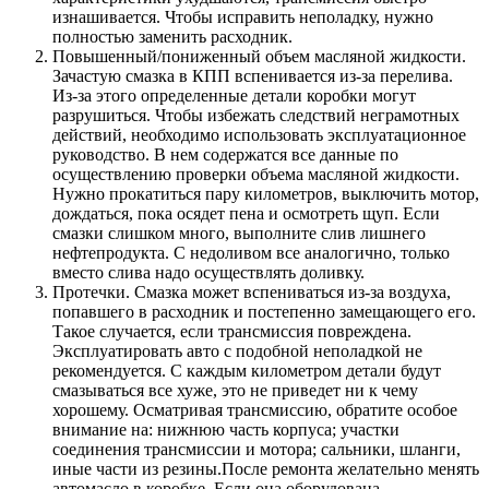
изнашивается. Чтобы исправить неполадку, нужно
полностью заменить расходник.
Повышенный/пониженный объем масляной жидкости.
Зачастую смазка в КПП вспенивается из-за перелива.
Из-за этого определенные детали коробки могут
разрушиться. Чтобы избежать следствий неграмотных
действий, необходимо использовать эксплуатационное
руководство. В нем содержатся все данные по
осуществлению проверки объема масляной жидкости.
Нужно прокатиться пару километров, выключить мотор,
дождаться, пока осядет пена и осмотреть щуп. Если
смазки слишком много, выполните слив лишнего
нефтепродукта. С недоливом все аналогично, только
вместо слива надо осуществлять доливку.
Протечки. Смазка может вспениваться из-за воздуха,
попавшего в расходник и постепенно замещающего его.
Такое случается, если трансмиссия повреждена.
Эксплуатировать авто с подобной неполадкой не
рекомендуется. С каждым километром детали будут
смазываться все хуже, это не приведет ни к чему
хорошему. Осматривая трансмиссию, обратите особое
внимание на: нижнюю часть корпуса; участки
соединения трансмиссии и мотора; сальники, шланги,
иные части из резины.После ремонта желательно менять
автомасло в коробке. Если она оборудована