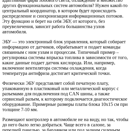
адаптивные фары лобового света, охлаждение и множество
других функциональных систем автомобиля? Нужен какой-то
центральный координатор, в котором будет происходить
распределение и синхронизация информационных потоков.
Эту функцию и берет на себя ЭБУ, от которого, без
преувеличения, зависит работа большинства узлов
автомобиля.
ЭБУ — это электронный блок управления, который собирает
информацию от датчиков, обрабатывает и подает команды
связанным с ним узлам и процессам. Типичный пример –
регулировка системы впрыска топлива в зависимости от того,
какие данные подает датчик кислорода. Или, например,
включение вентилятора системы охлаждения, когда
температура антифриза достигает критической точки.
Физически ЭБУ представляет собой печатную плату,
упакованную в пластиковый или металлический корпус с
разъемами для подключения под CAN шины, а также
сервисный разъем, к которому подключается диагностическое
оборудование. Примерные размеры платы блока 10х15 см при
толщине 7-10 мм.
Размещают контроллер в автомобиле не на виду, но так, чтобы
до него было легко добраться. Чаще всего в салоне, за
передней панелью, за бардачком или под задним сиденьем.