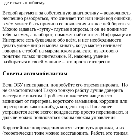
где искать проблему.
Второй аргумент за собственную диагностику – возможность
неспешно разобраться, что означает тот или иной код ошибки,
в чём может быть причина ее появления и как с ней бороться.
Можно задавать «гуглу» глупые вопросы, и он не поднимет
тебя на смех, а наоборот, поможет найти ответ. Информация в
Интернете есть буквально обо всём, и нет необходимости
делать умное лицо и молча кивать, когда мастер начинает
говорить с тобой на марсианском диалекте, из которого
понятны только числительные. И, наконец, умение
разбираться в своей машине – это просто интересно.
Советы автомобилистам
Если ЭБУ неисправен, попробуйте его отремонтировать. Но
не самостоятельно! Такую тонкую работу лучше доверить
мастерам с опытом. Проблема в «железе» чаще всего
возникает от перегрева, короткого замыкания, коррозии или
перегорания какого-нибудь конденсатора. Последнее
устраняется легче всего: конденсатор просто перепаивают, и
дальше можно пользоваться своим блоком управления.
Коррозийные повреждения могут затронуть дорожки, и их
(теоретически) тоже можно восстановить. Работа это тонкая,