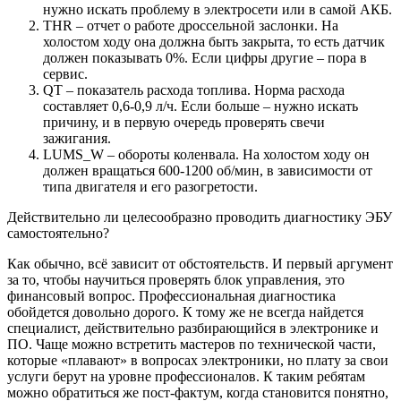
нужно искать проблему в электросети или в самой АКБ.
THR – отчет о работе дроссельной заслонки. На
холостом ходу она должна быть закрыта, то есть датчик
должен показывать 0%. Если цифры другие – пора в
сервис.
QT – показатель расхода топлива. Норма расхода
составляет 0,6-0,9 л/ч. Если больше – нужно искать
причину, и в первую очередь проверять свечи
зажигания.
LUMS_W – обороты коленвала. На холостом ходу он
должен вращаться 600-1200 об/мин, в зависимости от
типа двигателя и его разогретости.
Действительно ли целесообразно проводить диагностику ЭБУ
самостоятельно?
Как обычно, всё зависит от обстоятельств. И первый аргумент
за то, чтобы научиться проверять блок управления, это
финансовый вопрос. Профессиональная диагностика
обойдется довольно дорого. К тому же не всегда найдется
специалист, действительно разбирающийся в электронике и
ПО. Чаще можно встретить мастеров по технической части,
которые «плавают» в вопросах электроники, но плату за свои
услуги берут на уровне профессионалов. К таким ребятам
можно обратиться же пост-фактум, когда становится понятно,