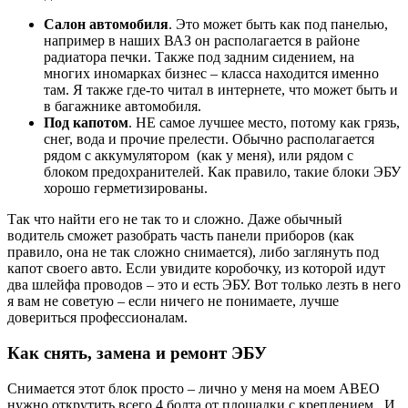
Салон автомобиля
. Это может быть как под панелью,
например в наших ВАЗ он располагается в районе
радиатора печки. Также под задним сидением, на
многих иномарках бизнес – класса находится именно
там. Я также где-то читал в интернете, что может быть и
в багажнике автомобиля.
Под капотом
. НЕ самое лучшее место, потому как грязь,
снег, вода и прочие прелести. Обычно располагается
рядом с аккумулятором (как у меня), или рядом с
блоком предохранителей. Как правило, такие блоки ЭБУ
хорошо герметизированы.
Так что найти его не так то и сложно. Даже обычный
водитель сможет разобрать часть панели приборов (как
правило, она не так сложно снимается), либо заглянуть под
капот своего авто. Если увидите коробочку, из которой идут
два шлейфа проводов – это и есть ЭБУ. Вот только лезть в него
я вам не советую – если ничего не понимаете, лучше
довериться профессионалам.
Как снять, замена и ремонт ЭБУ
Снимается этот блок просто – лично у меня на моем АВЕО
нужно открутить всего 4 болта от площадки с креплением. И