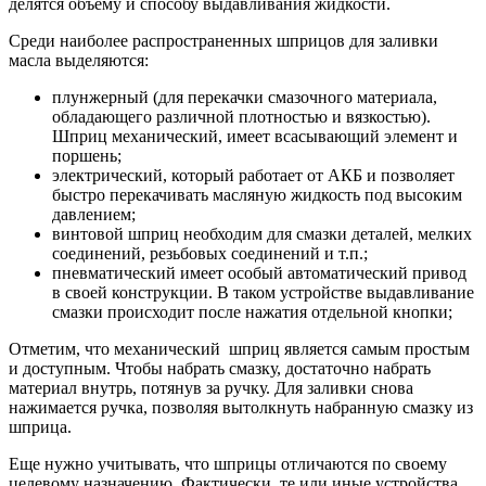
делятся объему и способу выдавливания жидкости.
Среди наиболее распространенных шприцов для заливки
масла выделяются:
плунжерный (для перекачки смазочного материала,
обладающего различной плотностью и вязкостью).
Шприц механический, имеет всасывающий элемент и
поршень;
электрический, который работает от АКБ и позволяет
быстро перекачивать масляную жидкость под высоким
давлением;
винтовой шприц необходим для смазки деталей, мелких
соединений, резьбовых соединений и т.п.;
пневматический имеет особый автоматический привод
в своей конструкции. В таком устройстве выдавливание
смазки происходит после нажатия отдельной кнопки;
Отметим, что механический шприц является самым простым
и доступным. Чтобы набрать смазку, достаточно набрать
материал внутрь, потянув за ручку. Для заливки снова
нажимается ручка, позволяя вытолкнуть набранную смазку из
шприца.
Еще нужно учитывать, что шприцы отличаются по своему
целевому назначению. Фактически, те или иные устройства