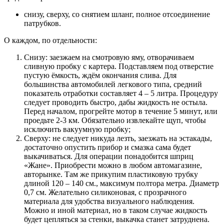
снизу, сверху, со снятием шланг, полное отсоединение
патрубков.
О каждом, по отдельности:
Снизу: заезжаем на смотровую яму, отворачиваем
сливную пробку с картера. Подставляем под отверстие
пустую ёмкость, ждём окончания слива. Для
большинства автомобилей легкового типа, средний
показатель отработки составляет 4 – 5 литра. Процедуру
следует проводить быстро, дабы жидкость не остыла.
Перед началом, прогрейте мотор в течение 5 минут, или
проедьте 2-3 км. Обязательно извлекайте щуп, чтобы
исключить вакуумную пробку;
Сверху: не следует никуда лезть, заезжать на эстакады,
достаточно опустить прибор и смазка сама будет
выкачиваться. Для операции понадобится шприц
«Жане». Приобрести можно в любом автомагазине,
авторынке. Там же прикупим пластиковую трубку
длиной 120 – 140 см., максимум полтора метра. Диаметр
0,7 см. Желательно силиконовая, с прозрачного
материала для удобства визуального наблюдения.
Можно и иной материал, но в таком случае жидкость
будет цепляться за стенки, выкачка станет затруднена.