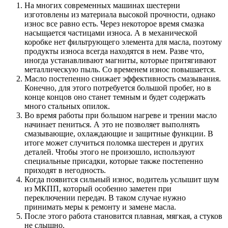
На многих современных машинах шестерни
изготовлены из материала высокой прочности, однако
износ все равно есть. Через некоторое время смазка
насыщается частицами износа. А в механической
коробке нет фильтрующего элемента для масла, поэтому
продукты износа всегда находятся в нем. Разве что,
иногда устанавливают магниты, которые притягивают
металлическую пыль. Со временем износ повышается.
Масло постепенно снижает эффективность смазывания.
Конечно, для этого потребуется большой пробег, но в
конце концов оно станет темным и будет содержать
много стальных опилок.
Во время работы при большом нагреве и трении масло
начинает пениться. А это не позволяет выполнять
смазывающие, охлаждающие и защитные функции. В
итоге может случиться поломка шестерен и других
деталей. Чтобы этого не произошло, используют
специальные присадки, которые также постепенно
приходят в негодность.
Когда появится сильный износ, водитель услышит шум
из МКПП, который особенно заметен при
переключении передач. В таком случае нужно
принимать меры к ремонту и замене масла.
После этого работа становится плавная, мягкая, а стуков
не слышно.