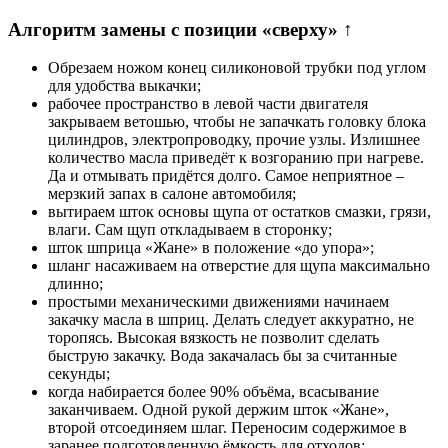
Алгоритм замены с позиции «сверху» ↑
Обрезаем ножом конец силиконовой трубки под углом
для удобства выкачки;
рабочее пространство в левой части двигателя
закрываем ветошью, чтобы не запачкать головку блока
цилиндров, электропроводку, прочие узлы. Излишнее
количество масла приведёт к возгоранию при нагреве.
Да и отмывать придётся долго. Самое неприятное –
мерзкий запах в салоне автомобиля;
вытираем шток основы щупа от остатков смазки, грязи,
влаги. Сам щуп откладываем в сторонку;
шток шприца «Жане» в положение «до упора»;
шланг насаживаем на отверстие для щупа максимально
длинно;
простыми механическими движениями начинаем
закачку масла в шприц. Делать следует аккуратно, не
торопясь. Высокая вязкость не позволит сделать
быструю закачку. Вода закачалась бы за считанные
секунды;
когда набирается более 90% объёма, всасывание
заканчиваем. Одной рукой держим шток «Жане»,
второй отсоединяем шлаг. Переносим содержимое в
заранее подготовленную ёмкость для отходов;