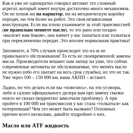
Как я уже не однократно говорил автомат это сложный
агрегат, который имеет внутри достаточно много механизмов.
Он не похож ни
на вариатор
, ни на механическую коробку
передач, ни тем более на робот. Это своя независимая
конструкция. Если вы плохо ухаживаете за этой трансмиссией
(
не правильно меняете масло
), то это рано или поздно
«вылезет вам боком», она начнет у вас пинаться или толкаться
при переключении передач. Это вполне нормальная практика!
Запомните, в 70% случаев происходит это из-за не
правильного обслуживания! То есть не своевременной замены
масла. Производители вешают нам лапшу на уши, что сейчас
современные автоматы не обслуживаемые, что менять масло
не нужно (ибо его хватает на весь срок службы), но это не так.
Уже через 100 – 150 000 км, ваша АКПП – встанет.
Ладно, но что делать если вы «повелись», на эти уговоры,
либо в салоне официального дилера вам про замену смазки
никто не сказал (корректно замолчали проблему). А при
пробеге в 100 000 км трансмиссия у вас стала «толкаться» как
потерпевшая? Чем это может быть вызвано? Основных
причин всего несколько, давайте подробнее о них.
Масло или
ATF жидкость