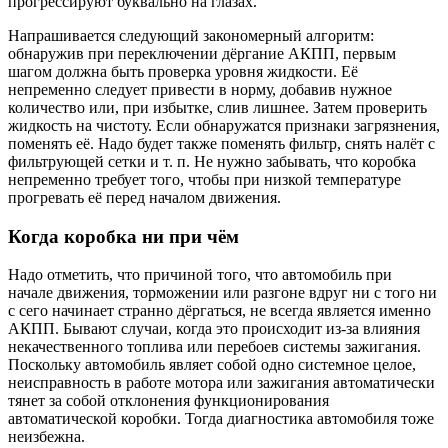
прогрессируют буквально на глазах.
Напрашивается следующий закономерный алгоритм:
обнаружив при переключении дёргание АКПП, первым
шагом должна быть проверка уровня жидкости. Её
непременно следует привести в норму, добавив нужное
количество или, при избытке, слив лишнее. Затем проверить
жидкость на чистоту. Если обнаружатся признаки загрязнения,
поменять её. Надо будет также поменять фильтр, снять налёт с
фильтрующей сетки и т. п. Не нужно забывать, что коробка
непременно требует того, чтобы при низкой температуре
прогревать её перед началом движения.
Когда коробка ни при чём
Надо отметить, что причиной того, что автомобиль при
начале движения, торможении или разгоне вдруг ни с того ни
с сего начинает странно дёргаться, не всегда является именно
АКПП. Бывают случаи, когда это происходит из-за влияния
некачественного топлива или перебоев системы зажигания.
Поскольку автомобиль являет собой одно системное целое,
неисправность в работе мотора или зажигания автоматически
тянет за собой отклонения функционирования
автоматической коробки. Тогда диагностика автомобиля тоже
неизбежна.