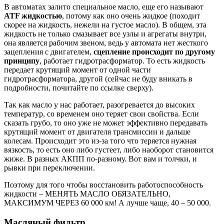
В автоматах залито специальное масло, еще его называют
ATF жидкостью
, потому как оно очень жидкое (походит
скорее на жидкость, нежели на густое масло). В общем, эта
жидкость не только смазывает все узлы и агрегаты внутри,
она является рабочим звеном, ведь у автомата нет жесткого
зацепления с двигателем,
сцепление происходит по другому
принципу
, работает гидротрасформатор. То есть жидкость
передает крутящий момент от одной части
гидротрасформатора, другой (сейчас не буду вникать в
подробности, почитайте по ссылке сверху).
Так как масло у нас работает, разогревается до высоких
температур, со временем оно теряет свои свойства. Если
сказать грубо, то оно уже не может эффективно передавать
крутящий момент от двигателя трансмиссии и дальше
колесам. Происходит это из-за того что теряется нужная
вязкость, то есть оно либо густеет, либо наоборот становится
жиже. В разных АКПП по-разному. Вот вам и толчки, и
рывки при переключении.
Поэтому для того чтобы восстановить работоспособность
жидкости – МЕНЯТЬ МАСЛО ОБЯЗАТЕЛЬНО,
МАКСИМУМ ЧЕРЕЗ 60 000 км! А лучше чаще, 40 – 50 000.
Масляный фильтр