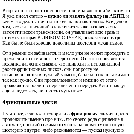
Вторая по распространенности причина «дерганий» автомата.
Я уже писал статью –
нужно ли менять фильтр на АКПП
, и
зачем это делать, почитайте очень познавательно. Все дело в
том, что фильтрующий элемент это также важная часть
автоматической трансмиссии, он улавливает всю грязь и
стружку которая В ЛЮБОМ СЛУЧАЕ, появляется внутри.
Как бы не были хорошо подогнаны шестерни механизмов.
От времени он забивается, и масло уже не может проходить с
прежней интенсивностью через него. От этого проявляется
нехватка давления смазки, что приводит к неправильной
работе фрикционных дисков, они попросту не
останавливаются в нужный момент, банально их не зажимает,
так как нужно. Они проскальзывают и именно от этого
проявляются толчки в переключении передач. Кстати могут
еще и подгорать, но про это чуть ниже.
Фрикционные диски
Ну что же, если уж заговорили о
фрикционах
, значит нужно
продолжить именно про них. Это своего рода сцепление в
автомате, они либо сжимаются (останавливая ту или иную
шестерню внутри), либо разжимаются — пуская нужную в