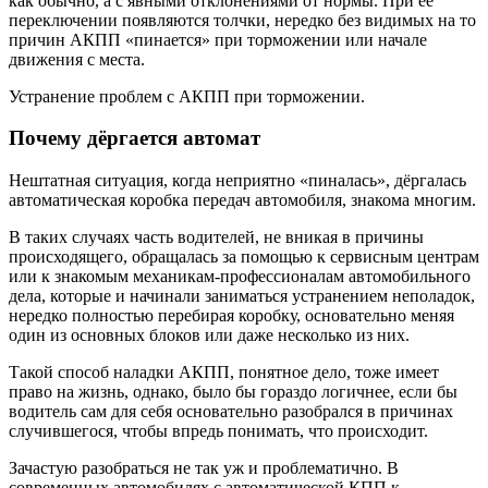
как обычно, а с явными отклонениями от нормы. При её
переключении появляются толчки, нередко без видимых на то
причин АКПП «пинается» при торможении или начале
движения с места.
Устранение проблем с АКПП при торможении.
Почему дёргается автомат
Нештатная ситуация, когда неприятно «пиналась», дёргалась
автоматическая коробка передач автомобиля, знакома многим.
В таких случаях часть водителей, не вникая в причины
происходящего, обращалась за помощью к сервисным центрам
или к знакомым механикам-профессионалам автомобильного
дела, которые и начинали заниматься устранением неполадок,
нередко полностью перебирая коробку, основательно меняя
один из основных блоков или даже несколько из них.
Такой способ наладки АКПП, понятное дело, тоже имеет
право на жизнь, однако, было бы гораздо логичнее, если бы
водитель сам для себя основательно разобрался в причинах
случившегося, чтобы впредь понимать, что происходит.
Зачастую разобраться не так уж и проблематично. В
современных автомобилях с автоматической КПП к