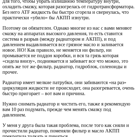
для того, чтобы убрать излишнюю температуру внутри,
охладить смазку, которая разогрелась от гидротрансформатора.
Без него ATF жидкость бы быстро сгорела и свернулась, что
практически «убило» бы АКПП изнутри.
Поэтому он обязателен. Однако многие из нас с вами меняют
смазку на аппаратах высокого давления, то есть ставится
система в разрыв (между радиатором и АКПП), и под
давлением выдавливается все грязное масло и заливается
новое. НО! Как правило, не меняется ни фильтр, ни
промывается не поддон коробки, и вся та грязь которая
«сидела внизу», поднимается и забивает все что можно, это
опять же тот же фильтр, радиатор, гидроблок, соленоиды и
прочее.
Радиатор имеет мелкие патрубки, они забиваются «на раз»
циркуляция жидкости не происходит, она разогревается, очень
быстро пригорает – вот вам и причина.
Нужно снимать радиатор и чистить его, также я рекомендую
вам 10 раз подумать, прежде чем менять смазку под
давлением.
У меня у друга была такая проблема, после того как сняли и
прочистили радиатор, поменяли фильтр и масло АКПП
прекратила толкать и пинаться.