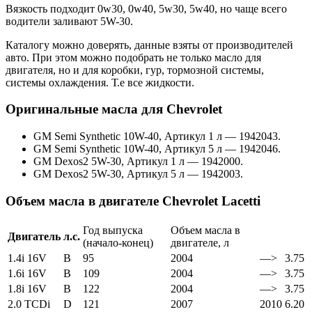
Вязкость подходит 0w30, 0w40, 5w30, 5w40, но чаще всего
водители заливают 5W-30.
Каталогу можно доверять, данные взяты от производителей
авто. При этом можно подобрать не только масло для
двигателя, но и для коробки, гур, тормозной системы,
системы охлаждения. Т.е все жидкости.
Оригинальные масла для Chevrolet
GM Semi Synthetic 10W-40, Артикул 1 л — 1942043.
GM Semi Synthetic 10W-40, Артикул 5 л — 1942046.
GM Dexos2 5W-30, Артикул 1 л — 1942000.
GM Dexos2 5W-30, Артикул 5 л — 1942003.
Объем масла в двигателе Chevrolet Lacetti
Год выпуска
Объем масла в
Двигатель
л.с.
(начало-конец)
двигателе, л
1.4i 16V
B
95
2004
—>
3.75
1.6i 16V
B
109
2004
—>
3.75
1.8i 16V
B
122
2004
—>
3.75
2.0 TCDi
D
121
2007
2010
6.20