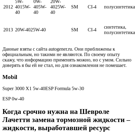
5W-
0W-
20W-
2012
4015W-
405W-
4025W-
SM
CI-4
полусинтетика
40
40
40
синтетика,
2013
20W-4025W-40
SM
CI-4
полусинтетика
Данные взяты с сайта autogener.ru. Они приближены к
официальным, но такими не являются. По своему опыту
скажу, что информацию применять можно, но с умом. Сильно
доверять я бы ей не стал, но для ознакомления не помешает.
Mobil
Super 3000 X1 5w-40ESP Formula 5w-30
ESP 0w-40
Когда срочно нужна на Шевроле
Лачетти замена тормозной жидкости –
жидкости, выработавшей ресурс