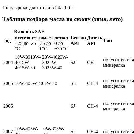
Популярные двигатели в РФ: 1.6 л.
Таблица подбора масла по сезону (зима, лето)
Вязкость SAE
всесезон
от
зима
от
лето
от
Бензин
Дизель
Год
Тип
+25 до -25
-35 до
0 до
API
API
°C
0 °C
+35 °C
10W-3010W-
20W-4020W-
полусинтетика
2004
4015W-
3025W-
SJ
CH
минералка
4015W-30
3025W-40
полусинтетика
2005
10W-405W-40
5W-40
SH
CH-4
минералка
полусинтетика
2006
SJ
CH-4
минералка
10W-405W-
0W-305W-
2007
SL
CH-4
полусинтетика