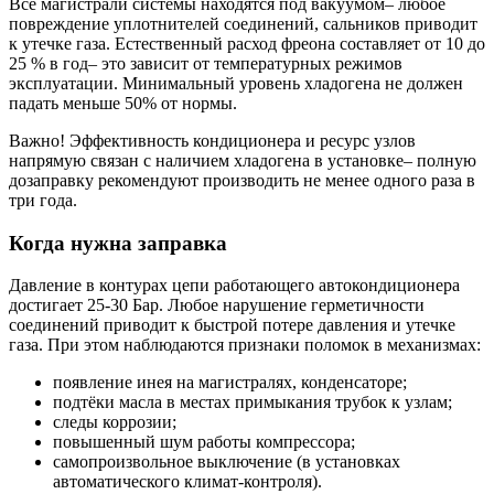
Все магистрали системы находятся под вакуумом– любое
повреждение уплотнителей соединений, сальников приводит
к утечке газа. Естественный расход фреона составляет от 10 до
25 % в год– это зависит от температурных режимов
эксплуатации. Минимальный уровень хладогена не должен
падать меньше 50% от нормы.
Важно! Эффективность кондиционера и ресурс узлов
напрямую связан с наличием хладогена в установке– полную
дозаправку рекомендуют производить не менее одного раза в
три года.
Когда нужна заправка
Давление в контурах цепи работающего автокондиционера
достигает 25-30 Бар. Любое нарушение герметичности
соединений приводит к быстрой потере давления и утечке
газа. При этом наблюдаются признаки поломок в механизмах:
появление инея на магистралях, конденсаторе;
подтёки масла в местах примыкания трубок к узлам;
следы коррозии;
повышенный шум работы компрессора;
самопроизвольное выключение (в установках
автоматического климат-контроля).