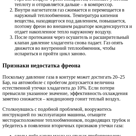
теплоту и отправляется дальше – в компрессор.
Внутри нагнетателя газ сжимается и перемещается в
наружный теплообменник. Температура кипения
вещества, находящегося под давлением, повышается,
поэтому фреон во внешнем радиаторе конденсируется и
отдает накопленное тепло наружному воздуху.
После протекания через осушитель и расширительный
клапан давление хладагента снова падает. Газ опять
движется во внутренний теплообменник, чтобы
испариться и пройти цикл заново.
Признаки недостатка фреона
Поскольку давление газа в контуре может достигать 20–25
Бар, на автомобиле с пробегом допускается величина
естественной утечки хладагента до 10%. Если потери
превысили указанное значение, эффективность охлаждения
заметно снижается – кондиционер гонит теплый воздух.
Столкнувшись с подобной проблемой, вооружитесь
инструкцией по эксплуатации машины, отыщите
месторасположение теплообменников, подводящих трубок и
убедитесь в появлении вторичных признаков утечки газа:
следы либо капли масла на стыках трубопроводов;