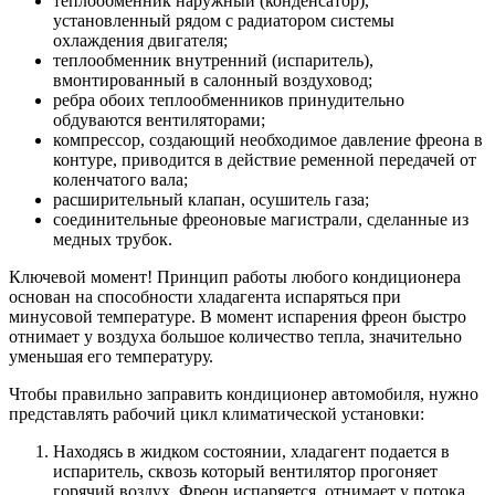
теплообменник наружный (конденсатор),
установленный рядом с радиатором системы
охлаждения двигателя;
теплообменник внутренний (испаритель),
вмонтированный в салонный воздуховод;
ребра обоих теплообменников принудительно
обдуваются вентиляторами;
компрессор, создающий необходимое давление фреона в
контуре, приводится в действие ременной передачей от
коленчатого вала;
расширительный клапан, осушитель газа;
соединительные фреоновые магистрали, сделанные из
медных трубок.
Ключевой момент! Принцип работы любого кондиционера
основан на способности хладагента испаряться при
минусовой температуре. В момент испарения фреон быстро
отнимает у воздуха большое количество тепла, значительно
уменьшая его температуру.
Чтобы правильно заправить кондиционер автомобиля, нужно
представлять рабочий цикл климатической установки:
Находясь в жидком состоянии, хладагент подается в
испаритель, сквозь который вентилятор прогоняет
горячий воздух. Фреон испаряется, отнимает у потока