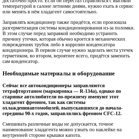
достаточно просто. Если он перестал справляться с высокой
температурой в салоне летними днями, нужно ехать в сервис
или менять в нём хладагент самостоятельно.
Заправлять кондиционер также придётся, если произошла
разгерметизация системы кондиционирования из-за поломки.
В этом случае перед заправкой необходимо устранить
причину утечки, которая обычно кроется в механических
повреждениях трубок либо в коррозии конденсатора
кондиционера. В первом случае нужно заделать места утечек
герметиком, во втором, вероятнее всего, придётся заменить
сам конденсатор.
Необходимые материалы и оборудование
Сейчас все автокондиционеры заправляются
тетрафторэтаном (маркировка — R-134a), однако по
старинке автолюбители по-прежнему именуют этот
хладагент фреоном, так как системы
охлаждения
автомобилей, выпускавшихся до начала-
середины 90-х годов, заправлялись фреоном CFC-12.
Смешивать различные виды не допускается, точное
наименование хладагента можно узнать по наклейке на
внутренней стороне крышки капота.