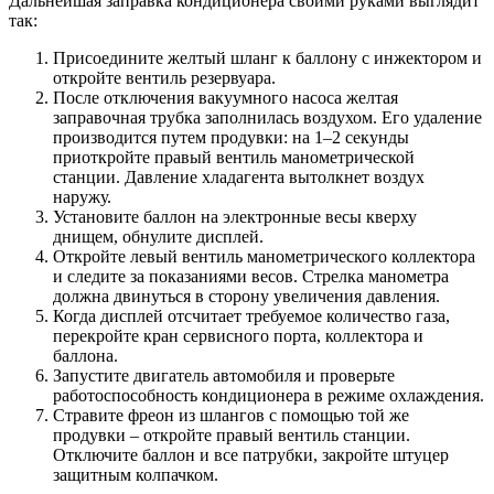
Дальнейшая заправка кондиционера своими руками выглядит
так:
Присоедините желтый шланг к баллону с инжектором и
откройте вентиль резервуара.
После отключения вакуумного насоса желтая
заправочная трубка заполнилась воздухом. Его удаление
производится путем продувки: на 1–2 секунды
приоткройте правый вентиль манометрической
станции. Давление хладагента вытолкнет воздух
наружу.
Установите баллон на электронные весы кверху
днищем, обнулите дисплей.
Откройте левый вентиль манометрического коллектора
и следите за показаниями весов. Стрелка манометра
должна двинуться в сторону увеличения давления.
Когда дисплей отсчитает требуемое количество газа,
перекройте кран сервисного порта, коллектора и
баллона.
Запустите двигатель автомобиля и проверьте
работоспособность кондиционера в режиме охлаждения.
Стравите фреон из шлангов с помощью той же
продувки – откройте правый вентиль станции.
Отключите баллон и все патрубки, закройте штуцер
защитным колпачком.