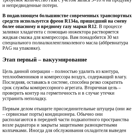
и непредвиденные потери.
В подавляющем большинстве современных транспортных
средств используется фреон R134a, пришедший на смену
более опасному и вредному газу марки R12
. В процессе
заливки хладагента с помощью инжектора растворяется
жидкая смазка для компрессора. Вам понадобится 30 мл
специального полиалкиленгликолевого масла (аббревиатура
PAG на упаковке).
Этап первый – вакуумирование
Цель данной операции – полностью удалить из контура,
теплообменников и компрессора воздух, содержащий влагу.
Последняя, оставаясь в системе, способна резко сократить
срок службы компрессорного агрегата. Вторичная цель –
проверить контур на герметичность и в случае утечки
устранить неполадку.
Первым делом отыщите присоединительные штуцера (они же
– сервисные порты) кондиционера. Обычно они
располагаются в передней части подкапотного пространства
возле радиатора и закрыты защитными разноцветными
колпачками. Иногда для обслуживания охладителя выведен