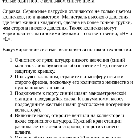
только один порт с колпачком синего цвета.
Справка. Сервисные патрубки отличаются не только цветом
колпачков, но и диаметром. Магистраль высокого давления,
где течет жидкий хладагент, сделана из более тонкой трубки,
чем сторона низкого давления. Также колпачки могут
маркироваться латинскими буквами – соответственно, «H» и
«L».
Вакуумирование системы выполняется по такой технологии:
Очистите от грязи штуцер низкого давления (синий
колпачок либо буквенное обозначение «L»), снимите
защитную крышку.
Пользуясь клапаном, стравите в атмосферу остатки
старого фреона, поскольку его количество неизвестно и
нужна полная заправка.
Подключите к порту синий шланг манометрической
станции, находящийся слева. К вакуумному насосу
подсоедините желтый шланг (расположен посередине
коллектора).
Включите насос, откройте вентили на коллекторе и
входе сервисного штуцера. Нужный кран станции
располагается с левой стороны, напротив синего
шланга.
Откачивайте воздух в течение 20 минут, при этом