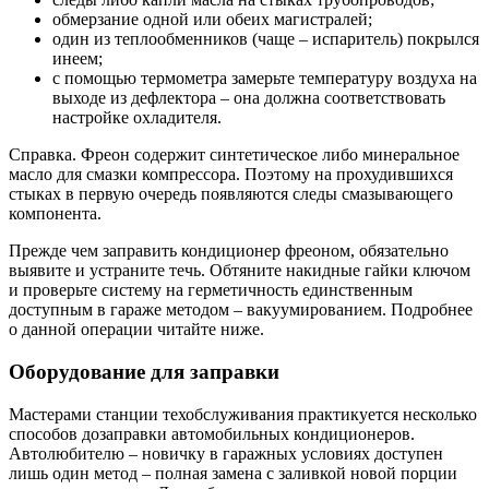
обмерзание одной или обеих магистралей;
один из теплообменников (чаще – испаритель) покрылся
инеем;
с помощью термометра замерьте температуру воздуха на
выходе из дефлектора – она должна соответствовать
настройке охладителя.
Справка. Фреон содержит синтетическое либо минеральное
масло для смазки компрессора. Поэтому на прохудившихся
стыках в первую очередь появляются следы смазывающего
компонента.
Прежде чем заправить кондиционер фреоном, обязательно
выявите и устраните течь. Обтяните накидные гайки ключом
и проверьте систему на герметичность единственным
доступным в гараже методом – вакуумированием. Подробнее
о данной операции читайте ниже.
Оборудование для заправки
Мастерами станции техобслуживания практикуется несколько
способов дозаправки автомобильных кондиционеров.
Автолюбителю – новичку в гаражных условиях доступен
лишь один метод – полная замена с заливкой новой порции