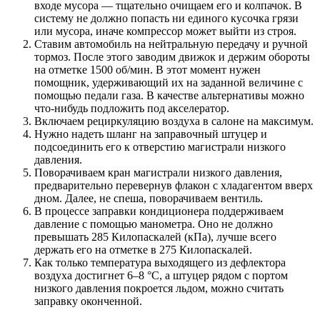
входе мусора — тщательно очищаем его и колпачок. В
систему не должно попасть ни единого кусочка грязи
или мусора, иначе компрессор может выйти из строя.
Ставим автомобиль на нейтральную передачу и ручной
тормоз. После этого заводим движок и держим обороты
на отметке 1500 об/мин. В этот момент нужен
помощник, удерживающий их на заданной величине с
помощью педали газа. В качестве альтернативы можно
что-нибудь подложить под акселератор.
Включаем рециркуляцию воздуха в салоне на максимум.
Нужно надеть шланг на заправочный штуцер и
подсоединить его к отверстию магистрали низкого
давления.
Поворачиваем кран магистрали низкого давления,
предварительно перевернув флакон с хладагентом вверх
дном. Далее, не спеша, поворачиваем вентиль.
В процессе заправки кондиционера поддерживаем
давление с помощью манометра. Оно не должно
превышать 285 Килопаскалей (кПа), лучше всего
держать его на отметке в 275 Килопаскалей.
Как только температура выходящего из дефлектора
воздуха достигнет 6–8 °C, а штуцер рядом с портом
низкого давления покроется льдом, можно считать
заправку оконченной.