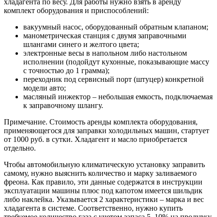
хладагента по весу. Для работы нужно взять в аренду
комплект оборудования и приспособлений:
вакуумный насос, оборудованный обратным клапаном;
манометрическая станция с двумя заправочными
шлангами синего и желтого цвета;
электронные весы в напольном либо настольном
исполнении (подойдут кухонные, показывающие массу
с точностью до 1 грамма);
переходник под сервисный порт (штуцер) конкретной
модели авто;
масляный инжектор – небольшая емкость, подключаемая
к заправочному шлангу.
Примечание. Стоимость аренды комплекта оборудования,
применяющегося для заправки холодильных машин, стартует
от 1000 руб. в сутки. Хладагент и масло приобретается
отдельно.
Чтобы автомобильную климатическую установку заправить
самому, нужно выяснить количество и марку заливаемого
фреона. Как правило, эти данные содержатся в инструкции
эксплуатации машины плюс под капотом имеется шильдик
либо наклейка. Указывается 2 характеристики – марка и вес
хладагента в системе. Соответственно, нужно купить
требуемое количество газа с учетом запаса 5–10% на продувку