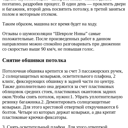
поэтапно, раздробив процесс. В один день — проклеить двери
и багажник, второй день посвятить потолку, в третий заняться
полом и моторным отсеком.
Таким образом, машина все время будет на ходу.
Отзывы о шумоизоляции “Шевроле Нивы” самые
положительные. После произведенных работ в данном
направлении можно спокойно разговаривать при движении
со скоростью выше 90 км/ч, не повышая голос.
Снятие обшивки потолка
Потолочная обшивка крепится за счет 3 пассажирских ручек,
2 солнцезащитных козырьков, осветительного плафона, 2
клипс, фиксирующих обшивку в задней части по центру.
Также дополнительно она держится за счет пластиковых
облицовок средних стоек, пластиковых окантовок задних
окон.Чтобы снять потолок, нужно:1. Убрать уплотнительную
резинку багажника.2. Демонтировать солнцезащитные
козырьки. Для этого крестовой отверткой откручиваются 6
болтов. Четыре из которых держат козырьки, а два крепят
пластиковые крючки-фиксаторы.
3. Снять осветительный плафон. Для этого отверткой