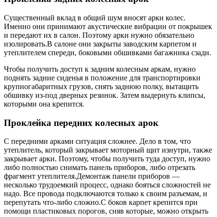
Существенный вклад в общий шум вносят арки колес.
Именно они принимают акустические вибрации от покрышек
и передают их в салон. Поэтому арки нужно обязательно
изолировать.В салоне они закрыты заводским карпетом и
утеплителем спереди, боковыми обшивками багажника сзади.
Чтобы получить доступ к задним колесным аркам, нужно
поднять задние сиденья в положение для транспортировки
крупногабаритных грузов, снять заднюю полку, вытащить
обшивку из-под дверных резинок. Затем выдернуть клипсы,
которыми она крепится.
Проклейка передних колесных арок
С передними арками ситуация сложнее. Дело в том, что
утеплитель, который закрывает моторный щит изнутри, также
закрывает арки. Поэтому, чтобы получить туда доступ, нужно
либо полностью снимать панель приборов, либо отрезать
фрагмент утеплителя.Демонтаж панели приборов —
несколько трудоемкий процесс, однако бояться сложностей не
надо. Все провода подключаются только к своим разъемам, и
перепутать что-либо сложно.С боков карпет крепится при
помощи пластиковых порогов, сняв которые, можно открыть