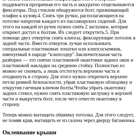
поддевается прозрачная его часть и аккуратно отщелкиваются
фиксаторы. Под стеклом обнаружится болт, прижимающий
плафон к кузову.4. Снять три ручки, располагающиеся на
потолке напротив каждого из пассажирских сидений. Для
этого на каждой из ручек нужно снять 2 заглушки, которые
откроют доступ к болтам. Их следует открутить.5. При
помощи двух отверток снять клипсы, фиксирующие потолок в
задней части. Вместо отверток лучше использовать
специальные пластиковые лопатки или клипсосъемник,
именуемый в народе “клипсодер”.Заключительная часть
разборки — это снятие пластиковой окантовки задних окон и
пластиковой накладки на среднюю стойку. Полностью из
можно не снимать, а лишь отстегнуть верхнюю часть и
отодвинуть в сторону. Для этого нужно открепить верхние
петли ремней безопасности, убрав пластиковую облицовку и
открутив гаечным ключом болты.Чтобы убрать окантовку
задних стекол, нужно снять пластиковую заглушку в верхней
части и выкрутить болт, после чего отвести окантовку в
сторону.
Теперь можно вытащить обшивку потолка. Для этого следует,
не помяв края, вытащить ее из салона через дверцу багажника.
Оклеивание крыши