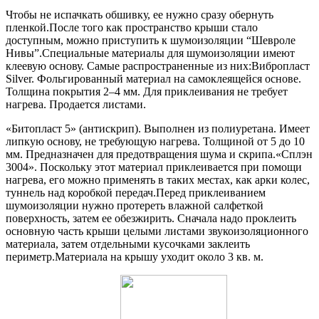
Чтобы не испачкать обшивку, ее нужно сразу обернуть
пленкой.После того как пространство крыши стало
доступным, можно приступить к шумоизоляции “Шевроле
Нивы”.Специальные материалы для шумоизоляции имеют
клеевую основу. Самые распространенные из них:Вибропласт
Silver. Фольгированный материал на самоклеящейся основе.
Толщина покрытия 2–4 мм. Для приклеивания не требует
нагрева. Продается листами.
«Битопласт 5» (антискрип). Выполнен из полиуретана. Имеет
липкую основу, не требующую нагрева. Толщиной от 5 до 10
мм. Предназначен для предотвращения шума и скрипа.«Сплэн
3004». Поскольку этот материал приклеивается при помощи
нагрева, его можно применять в таких местах, как арки колес,
туннель над коробкой передач.Перед приклеиванием
шумоизоляции нужно протереть влажной салфеткой
поверхность, затем ее обезжирить. Сначала надо проклеить
основную часть крыши целыми листами звукоизоляционного
материала, затем отдельными кусочками заклеить
периметр.Материала на крышу уходит около 3 кв. м.