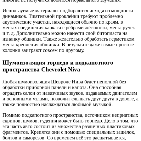
Используемые материалы подбираются исходя из мощности
динамиков. Тщательной проклейки требуют проблемно-
акустические участки, находящиеся обычно по краям, в
местах соединения каркаса с рёбрами жёсткости, места ручек
и т. д. Дополнительно можно нанести слой битопласта на
изнанку обшивки. Также желательно обработать герметиком
места крепления обшивки. В результате даже самые простые
колонки заиграют совсем по-другому.
Шумоизоляция торпедо и подкапотного
пространства Chevrolet Niva
Любая шумоизоляция Шевроле Нива будет неполной без
обработки приборной панели и капота. Она способная
оградить салон от навязчивых звуков, издаваемых двигателем
и основными узлами, позволит слышать друг друга в дороге, а
также полностью наслаждаться любимой музыкой.
Помимо подкапотного пространства, источником неприятных
скрипов, шумов, гудения может быть торпедо. Дело в том, что
эта часть авто состоит из множества различных пластиковых
фрагментов. Крепятся они с помощью специальных защёлок,
болтов и саморезов. Со временем всё это расшатывается,