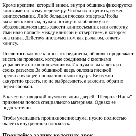
Кроме крепежа, который виден, внутри обшивка фиксируется
клипсами по всему периметру. Чтобы их отцепить, нужен
клипсосъемник. Либо большая плоская отвертка.Чтобы
вытащить клипсы, нужно потянуть за обшивку и в
образовавшуюся щель завести клипсосъемник или отвертку.
Ими надо попасть между клипсой и отверстием, в котором
она сидит. Действуя инструментом как рычагом, отжать
клипсу.
После того как все клипсы отсоединены, обшивка продолжает
висеть на проводах, которые соединены с кнопками
управления стеклоподъемником. Их нужно вытащить из
своих разъемов.За обшивкой дверь оклеена пленкой,
препятствующей попаданию пыли внутрь. Ее нужно
аккуратно срезать, но не выбрасывать, а заклеить обратно
перед сборкой.
В качестве заводской шумоизоляции дверей “Шевроле Нивы”
приклеена полоса специального материала. Однако ее
недостаточно.
Чтобы уменьшить проникновение шума, нужно полностью
оклеить внутреннюю плоскость.
Проклейка задних колесных арок