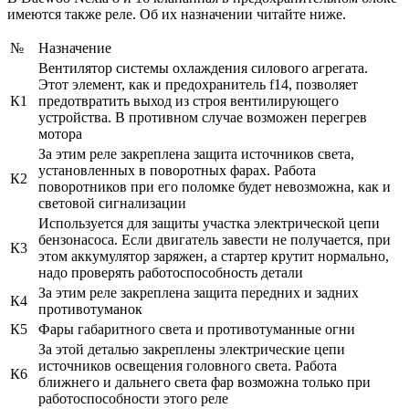
имеются также реле. Об их назначении читайте ниже.
№
Назначение
Вентилятор системы охлаждения силового агрегата.
Этот элемент, как и предохранитель f14, позволяет
К1
предотвратить выход из строя вентилирующего
устройства. В противном случае возможен перегрев
мотора
За этим реле закреплена защита источников света,
установленных в поворотных фарах. Работа
К2
поворотников при его поломке будет невозможна, как и
световой сигнализации
Используется для защиты участка электрической цепи
бензонасоса. Если двигатель завести не получается, при
К3
этом аккумулятор заряжен, а стартер крутит нормально,
надо проверять работоспособность детали
За этим реле закреплена защита передних и задних
К4
противотуманок
К5
Фары габаритного света и противотуманные огни
За этой деталью закреплены электрические цепи
источников освещения головного света. Работа
К6
ближнего и дальнего света фар возможна только при
работоспособности этого реле