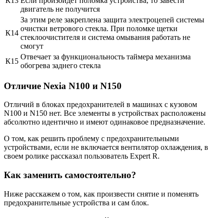
К13
Если произойдет поломка устройства, то завести
двигатель не получится
За этим реле закреплена защита электроцепей системы
очистки ветрового стекла. При поломке щетки
К14
стеклоочистителя и система омывания работать не
смогут
Отвечает за функциональность таймера механизма
К15
обогрева заднего стекла
Отличие Nexia N100 и N150
Отличий в блоках предохранителей в машинах с кузовом
N100 и N150 нет. Все элементы в устройствах расположены
абсолютно идентично и имеют одинаковое предназначение.
О том, как решить проблему с предохранительными
устройствами, если не включается вентилятор охлаждения, в
своем ролике рассказал пользователь Expert R.
Как заменить самостоятельно?
Ниже расскажем о том, как произвести снятие и поменять
предохранительные устройства и сам блок.