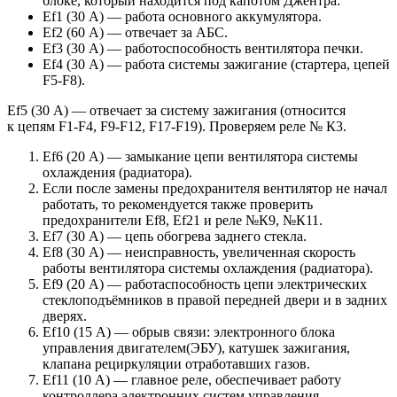
блоке, который находится под капотом Джентра:
Ef1 (30 А) — работа основного аккумулятора.
Ef2 (60 А) — отвечает за АБС.
Ef3 (30 А) — работоспособность вентилятора печки.
Ef4 (30 А) — работа системы зажигание (стартера, цепей
F5-F8).
Ef5 (30 А) — отвечает за систему зажигания (относится
к цепям F1-F4, F9-F12, F17-F19). Проверяем реле № К3.
Ef6 (20 А) — замыкание цепи вентилятора системы
охлаждения (радиатора).
Если после замены предохранителя вентилятор не начал
работать, то рекомендуется также проверить
предохранители Ef8, Ef21 и реле №К9, №К11.
Ef7 (30 А) — цепь обогрева заднего стекла.
Ef8 (30 А) — неисправность, увеличенная скорость
работы вентилятора системы охлаждения (радиатора).
Ef9 (20 А) — работаспособность цепи электрических
стеклоподъёмников в правой передней двери и в задних
дверях.
Ef10 (15 А) — обрыв связи: электронного блока
управления двигателем(ЭБУ), катушек зажигания,
клапана рециркуляции отработавших газов.
Ef11 (10 А) — главное реле, обеспечивает работу
контроллера электронних систем управления