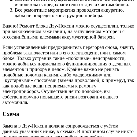
использовать предохранители от других автомобилей.
Все ремонтные мероприятия проводятся аккуратно,
дабы не повредить конструкцию прибора.
Важно! Ремонт блока Дэу-Нексии можно осуществлять только
при выключенном зажигании, на заглушённом моторе и с
отсоединёнными клеммами аккумуляторной батареи.
Если установленный предохранитель перегорел снова, значит,
проблема заключается или в его электроцепи, или в самом
блоке. Только устранив такие «побочные» неисправности,
можно добиться нормального функционирования отдельных
элементов и прибора в целом. Крайне важно не решать
подобные поломки какими-либо «дедовскими» или
«кустарными» способами (замена проволокой, к примеру), так
как подобные вещи неприемлемы к ремонту
электроприборов. Осуществив нечто подобное, вы
собственноручно повышаете риски возгорания вашего
автомобиля.
Схема
Замена в Дэу-Нексии должна сопровождаться с учётом
данных указанных ниже, в схемах. В противном случае никто
не может гарантировать вам стабильную работу