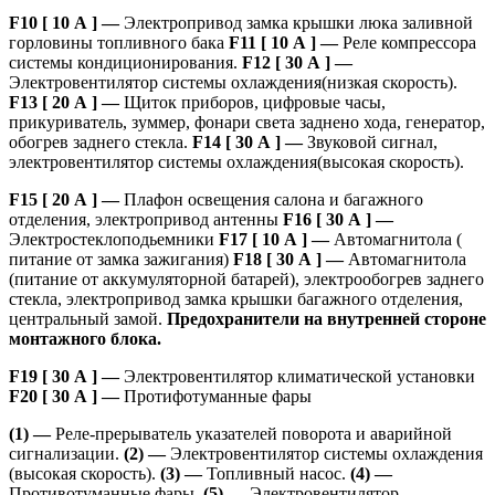
F10 [ 10 А ] —
Электропривод замка крышки люка заливной
горловины топливного бака
F11 [ 10 А ] —
Реле компрессора
системы кондиционирования.
F12 [ 30 А ] —
Электровентилятор системы охлаждения(низкая скорость).
F13 [ 20 А ] —
Щиток приборов, цифровые часы,
прикуриватель, зуммер, фонари света заднено хода, генератор,
обогрев заднего стекла.
F14 [ 30 А ] —
Звуковой сигнал,
электровентилятор системы охлаждения(высокая скорость).
F15 [ 20 А ] —
Плафон освещения салона и багажного
отделения, электропривод антенны
F16 [ 30 А ] —
Электростеклоподьемники
F17 [ 10 А ] —
Автомагнитола (
питание от замка зажигания)
F18 [ 30 А ] —
Автомагнитола
(питание от аккумуляторной батарей), электрообогрев заднего
стекла, электропривод замка крышки багажного отделения,
центральный замой.
Предохранители на внутренней стороне
монтажного блока.
F19 [ 30 А ] —
Электровентилятор климатической установки
F20 [ 30 А ] —
Протифотуманные фары
(1) —
Реле-прерыватель указателей поворота и аварийной
сигнализации.
(2) —
Электровентилятор системы охлаждения
(высокая скорость).
(3) —
Топливный насос.
(4) —
Противотуманные фары.
(5) —
Электровентилятор