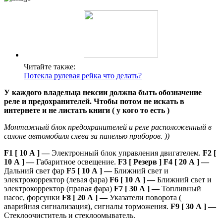
Читайте также:
Потекла рулевая рейка что делать?
У каждого владельца нексии должна быть обозначение
реле и предохранителей. Чтобы потом не искать в
интернете и не листать книги ( у кого то есть )
Монтажный блок предохранителей и реле расположенный в
салоне автомобиля слева за панелью приборов. ))
F1 [ 10 А ] —
Электронный блок управления двигателем.
F2 [
10 А ] —
Габаритное освещение.
F3 [ Резерв ]
F4 [ 20 А ] —
Дальний свет фар
F5 [ 10 А ] —
Ближний свет и
электрокорректор (левая фара)
F6 [ 10 А ] —
Ближний свет и
электрокорректор (правая фара)
F7 [ 30 А ] —
Топливный
насос, форсунки
F8 [ 20 А ] —
Указатели поворота (
аварийная сигнализация), сигналы торможения.
F9 [ 30 А ] —
Стеклоочиститель и стеклоомыватель.