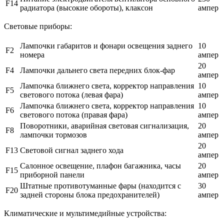
F14
радиатора (высокие обороты), клаксон
ампер
Световые приборы:
Лампочки габаритов и фонари освещения заднего
10
F2
номера
ампер
20
F4
Лампочки дальнего света передних блок-фар
ампер
Лампочка ближнего света, корректор направления
10
F5
светового потока (левая фара)
ампер
Лампочка ближнего света, корректор направления
10
F6
светового потока (правая фара)
ампер
Поворотники, аварийная световая сигнализация,
20
F8
лампочки тормозов
ампер
20
F13
Световой сигнал заднего хода
ампер
Салонное освещение, плафон багажника, часы
20
F15
приборной панели
ампер
Штатные противотуманные фары (находится с
30
F20
задней стороны блока предохранителей)
ампер
Климатические и мультимедийные устройства: