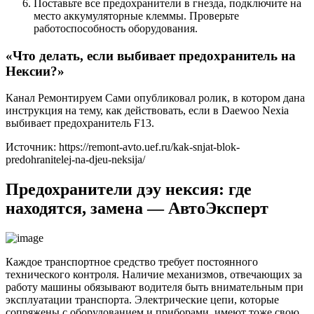
Поставьте все предохранители в гнезда, подключите на
место аккумуляторные клеммы. Проверьте
работоспособность оборудования.
«Что делать, если выбивает предохранитель на
Нексии?»
Канал Ремонтируем Сами опубликовал ролик, в котором дана
инструкция на тему, как действовать, если в Daewoo Nexia
выбивает предохранитель F13.
Источник: https://remont-avto.uef.ru/kak-snjat-blok-
predohranitelej-na-djeu-neksija/
Предохранители дэу нексия: где
находятся, замена — АвтоЭксперт
Каждое транспортное средство требует постоянного
технического контроля. Наличие механизмов, отвечающих за
работу машины обязывают водителя быть внимательным при
эксплуатации транспорта. Электрические цепи, которые
сопряжены с оборудованием и приборами, имеют тоже свою