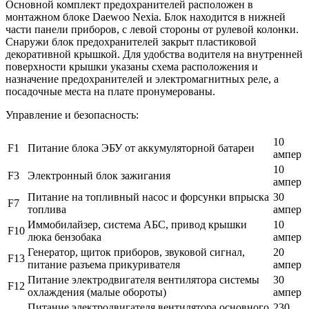
Основной комплект предохранителей расположен в
монтажном блоке Daewoo Nexia. Блок находится в нижней
части панели приборов, с левой стороны от рулевой колонки.
Снаружи блок предохранителей закрыт пластиковой
декоративной крышкой. Для удобства водителя на внутренней
поверхности крышки указаны схема расположения и
назначение предохранителей и электромагнитных реле, а
посадочные места на плате пронумерованы.
Управление и безопасность:
10
F1
Питание блока ЭБУ от аккумуляторной батареи
ампер
10
F3
Электронный блок зажигания
ампер
Питание на топливный насос и форсунки впрыска
30
F7
топлива
ампер
Иммобилайзер, система АБС, привод крышки
10
F10
люка бензобака
ампер
Генератор, щиток приборов, звуковой сигнал,
20
F13
питание разъема прикуривателя
ампер
Питание электродвигателя вентилятора системы
30
F12
охлаждения (малые обороты)
ампер
Питание электродвигателя вентилятора основного
230