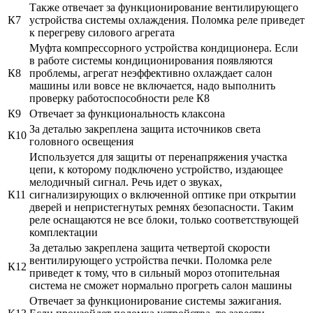
Также отвечает за функционирование вентилирующего
К7
устройства системы охлаждения. Поломка реле приведет
к перегреву силового агрегата
Муфта компрессорного устройства кондиционера. Если
в работе системы кондиционирования появляются
К8
проблемы, агрегат неэффективно охлаждает салон
машины или вовсе не включается, надо выполнить
проверку работоспособности реле К8
К9
Отвечает за функциональность клаксона
За деталью закреплена защита источников света
К10
головного освещения
Используется для защиты от перенапряжения участка
цепи, к которому подключено устройство, издающее
мелодичный сигнал. Речь идет о звуках,
К11
сигнализирующих о включенной оптике при открытии
дверей и непристегнутых ремнях безопасности. Таким
реле оснащаются не все блоки, только соответствующей
комплектации
За деталью закреплена защита четвертой скорости
вентилирующего устройства печки. Поломка реле
К12
приведет к тому, что в сильный мороз отопительная
система не сможет нормально прогреть салон машины
Отвечает за функционирование системы зажигания.