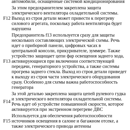
автомобили, оснащенные системой кондиционирования
За этим предохранителем закреплена защита
электрического вентилятора охладительной системы.
F12
Выход из строя детали может привести к перегреву
силового агрегата, поскольку работа вентилятора будет
нарушена
Предохранитель f13 используется сразу для защиты
нескольких составляющих электрической схемы. Речь
идет о приборной панели, цифровых часах в
центральной консоли, прикуривателе, зуммере. Также
устройство защищает цепи фар освещения заднего хода,
F13
активирующиеся при включении соответствующей
передачи, генераторного устройства, а также системы
прогрева заднего стекла. Выход из строя детали приведет
к выходу из строя части электрического оборудования
сразу. Особенно для схемы важна работоспособность
генератора
За этой деталью закреплена защита цепей рулевого гудка
и электрического вентилятора охладительной системы.
F14
Речь идет об устройстве повышенной скорости, которое
активируется при экстренном перегреве ДВС
Используется для обеспечения работоспособности
F15
источников освещения в салоне и багажном отсеке, а
также электрического привода антенны