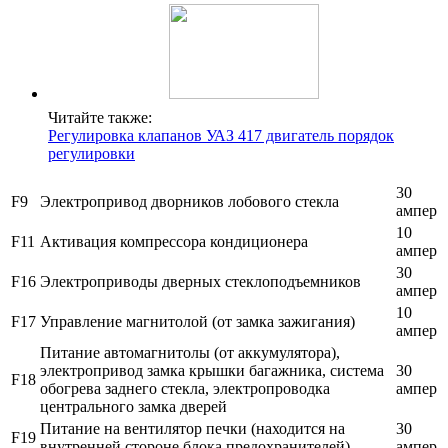
Читайте также:
Регулировка клапанов УАЗ 417 двигатель порядок
регулировки
30
F9
Электропривод дворников лобового стекла
ампер
10
F11
Активация компрессора кондиционера
ампер
30
F16
Электроприводы дверных стеклоподъемников
ампер
10
F17
Управление магнитолой (от замка зажигания)
ампер
Питание автомагнитолы (от аккумулятора),
электропривод замка крышки багажника, система
30
F18
обогрева заднего стекла, электропроводка
ампер
центрального замка дверей
Питание на вентилятор печки (находится на
30
F19
внутренней стороне блока предохранителей)
ампер