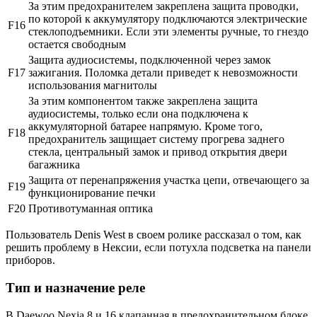
За этим предохранителем закреплена защита проводки,
по которой к аккумулятору подключаются электрические
F16
стеклоподъемники. Если эти элементы ручные, то гнездо
остается свободным
Защита аудиосистемы, подключенной через замок
F17
зажигания. Поломка детали приведет к невозможности
использования магнитолы
За этим компонентом также закреплена защита
аудиосистемы, только если она подключена к
аккумуляторной батарее напрямую. Кроме того,
F18
предохранитель защищает систему прогрева заднего
стекла, центральный замок и привод открытия двери
багажника
Защита от перенапряжения участка цепи, отвечающего за
F19
функционирование печки
F20
Противотуманная оптика
Пользователь Denis West в своем ролике рассказал о том, как
решить проблему в Нексии, если потухла подсветка на панели
приборов.
Тип и назначение реле
В Daewoo Nexia 8 и 16 клапанная в предохранительном блоке