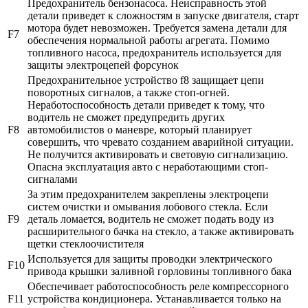
Предохранитель бензонасоса. Неисправность этой
детали приведет к сложностям в запуске двигателя, старт
мотора будет невозможен. Требуется замена детали для
F7
обеспечения нормальной работы агрегата. Помимо
топливного насоса, предохранитель используется для
защиты электроцепей форсунок
Предохранительное устройство f8 защищает цепи
поворотных сигналов, а также стоп-огней.
Неработоспособность детали приведет к тому, что
водитель не сможет предупредить других
F8
автомобилистов о маневре, который планирует
совершить, что чревато созданием аварийной ситуации.
Не получится активировать и световую сигнализацию.
Опасна эксплуатация авто с неработающими стоп-
сигналами
За этим предохранителем закреплены электроцепи
систем очистки и омывания лобового стекла. Если
F9
деталь ломается, водитель не сможет подать воду из
расширительного бачка на стекло, а также активировать
щетки стеклоочистителя
Используется для защиты проводки электрического
F10
привода крышки заливной горловины топливного бака
Обеспечивает работоспособность реле компрессорного
F11
устройства кондиционера. Устанавливается только на