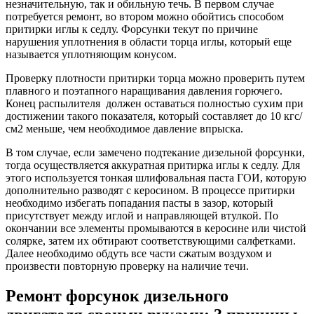
незначительную, так и обильную течь. В первом случае
потребуется ремонт, во втором можно обойтись способом
притирки иглы к седлу. Форсунки текут по причине
нарушения уплотнения в области торца иглы, который еще
называется уплотняющим конусом.
Проверку плотности притирки торца можно проверить путем
плавного и поэтапного наращивания давления горючего.
Конец распылителя должен оставаться полностью сухим при
достижении такого показателя, который составляет до 10 кгс/
см2 меньше, чем необходимое давление впрыска.
В том случае, если замечено подтекание дизельной форсунки,
тогда осуществляется аккуратная притирка иглы к седлу. Для
этого используется тонкая шлифовальная паста ГОИ, которую
дополнительно разводят с керосином. В процессе притирки
необходимо избегать попадания пасты в зазор, который
присутствует между иглой и направляющей втулкой. По
окончании все элементы промываются в керосине или чистой
солярке, затем их обтирают соответствующими салфетками.
Далее необходимо обдуть все части сжатым воздухом и
произвести повторную проверку на наличие течи.
Ремонт форсунок дизельного