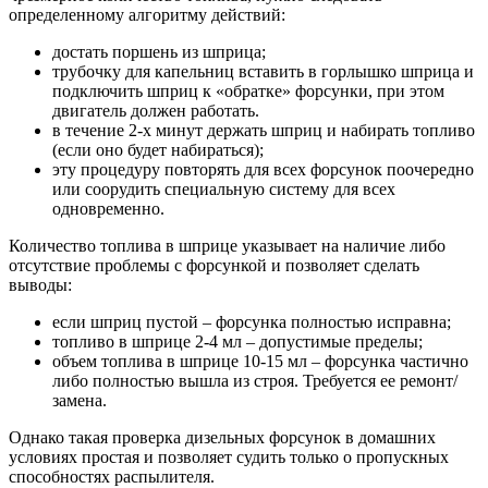
определенному алгоритму действий:
достать поршень из шприца;
трубочку для капельниц вставить в горлышко шприца и
подключить шприц к «обратке» форсунки, при этом
двигатель должен работать.
в течение 2-х минут держать шприц и набирать топливо
(если оно будет набираться);
эту процедуру повторять для всех форсунок поочередно
или соорудить специальную систему для всех
одновременно.
Количество топлива в шприце указывает на наличие либо
отсутствие проблемы с форсункой и позволяет сделать
выводы:
если шприц пустой – форсунка полностью исправна;
топливо в шприце 2-4 мл – допустимые пределы;
объем топлива в шприце 10-15 мл – форсунка частично
либо полностью вышла из строя. Требуется ее ремонт/
замена.
Однако такая проверка дизельных форсунок в домашних
условиях простая и позволяет судить только о пропускных
способностях распылителя.