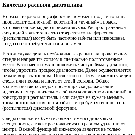
Качество распыла дизтоплива
Нормально работающая форсунка в момент подачи топлива
производит одиночный, короткий и «кучный» впрыск,
который сопровождается резким звуком. Распространенной
ситуацией является то, что отверстия сопла форсунок
(распылителя) могут быть частично забиты или изношены.
Тогда сопло требует чистки или замены.
В этом случае деталь необходимо закрепить на проверочном
стенде и направить соплом в специально подготовленное
место. В это место нужно положить чистую бумагу для того,
чтобы упростить процесс диагностики. Далее осуществляется
резкий впрыск топлива. После этого на бумаге можно увидеть
следы или прорывы листа от струй солярки. Общее
количество таких следов после впрыска должно быть
идентичным сравнительно с общим количеством отверстий в
конструкции распылителя. Если следов на бумаге меньше,
тогда некоторые отверстия забиты и требуется очистка сопла
(распылителя) дизельной форсунки.
Следы солярки на бумаге должны иметь одинаковую
сгущенность, а также располагаться на равном удалении от
центра. Важной функцией инжектора является не только
подача, но и обеспечение максимально равномерного распыла