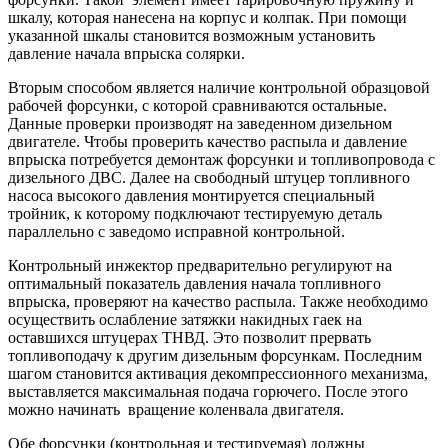
шкалу, которая нанесена на корпус и колпак. При помощи
указанной шкалы становится возможным установить
давление начала впрыска солярки.
Вторым способом является наличие контрольной образцовой
рабочей форсунки, с которой сравниваются остальные.
Данные проверки производят на заведенном дизельном
двигателе. Чтобы проверить качество распыла и давление
впрыска потребуется демонтаж форсунки и топливопровода с
дизельного ДВС. Далее на свободный штуцер топливного
насоса высокого давления монтируется специальный
тройник, к которому подключают тестируемую деталь
параллельно с заведомо исправной контрольной.
Контрольный инжектор предварительно регулируют на
оптимальный показатель давления начала топливного
впрыска, проверяют на качество распыла. Также необходимо
осуществить ослабление затяжки накидных гаек на
оставшихся штуцерах ТНВД. Это позволит прервать
топливоподачу к другим дизельным форсункам. Последним
шагом становится активация декомпрессионного механизма,
выставляется максимальная подача горючего. После этого
можно начинать вращение коленвала двигателя.
Обе форсунки (контрольная и тестируемая) должны