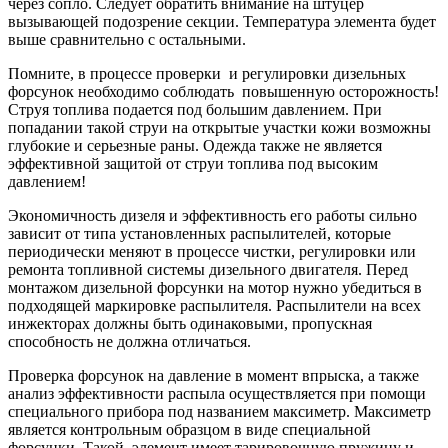
через сопло. Следует обратить внимание на штуцер
вызывающей подозрение секции. Температура элемента будет
выше сравнительно с остальными.
Помните, в процессе проверки и регулировки дизельных
форсунок необходимо соблюдать повышенную осторожность!
Струя топлива подается под большим давлением. При
попадании такой струи на открытые участки кожи возможны
глубокие и серьезные раны. Одежда также не является
эффективной защитой от струи топлива под высоким
давлением!
Экономичность дизеля и эффективность его работы сильно
зависит от типа установленных распылителей, которые
периодически меняют в процессе чистки, регулировки или
ремонта топливной системы дизельного двигателя. Перед
монтажом дизельной форсунки на мотор нужно убедиться в
подходящей маркировке распылителя. Распылители на всех
инжекторах должны быть одинаковыми, пропускная
способность не должна отличаться.
Проверка форсунок на давление в момент впрыска, а также
анализ эффективности распыла осуществляется при помощи
специального прибора под названием максиметр. Максиметр
является контрольным образцом в виде специальной
форсунки. Такой элемент имеет тарировочную пружину и