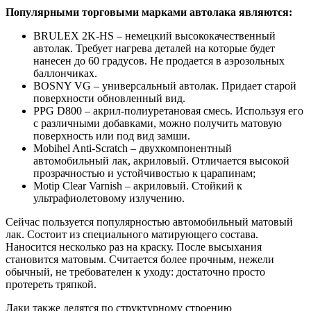
Популярными торговыми марками автолака являются:
BRULEX 2K-HS – немецкий высококачественный
автолак. Требует нагрева деталей на которые будет
нанесен до 60 градусов. Не продается в аэрозольных
баллончиках.
BOSNY VG – универсальный автолак. Придает старой
поверхности обновленный вид.
PPG D800 – акрил-полиуретановая смесь. Используя его
с различными добавками, можно получить матовую
поверхность или под вид замши.
Mobihel Anti-Scratch – двухкомпонентный
автомобильный лак, акриловый. Отличается высокой
прозрачностью и устойчивостью к царапинам;
Motip Clear Varnish – акриловый. Стойкий к
ультрафиолетовому излучению.
Сейчас пользуется популярностью автомобильный матовый
лак. Состоит из специального матирующего состава.
Наносится несколько раз на краску. После высыхания
становится матовым. Считается более прочным, нежели
обычный, не требователен к уходу: достаточно просто
протереть тряпкой.
Лаки также делятся по структурному строению