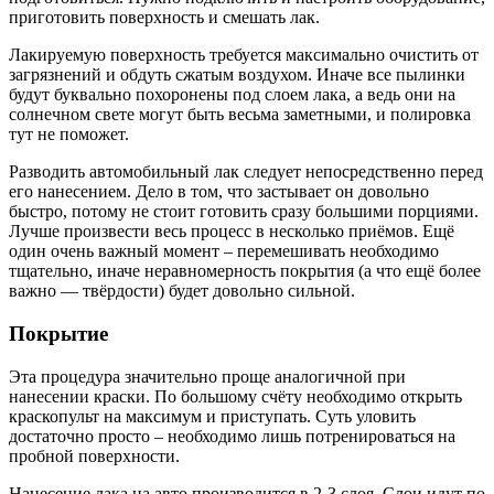
приготовить поверхность и смешать лак.
Лакируемую поверхность требуется максимально очистить от
загрязнений и обдуть сжатым воздухом. Иначе все пылинки
будут буквально похоронены под слоем лака, а ведь они на
солнечном свете могут быть весьма заметными, и полировка
тут не поможет.
Разводить автомобильный лак следует непосредственно перед
его нанесением. Дело в том, что застывает он довольно
быстро, потому не стоит готовить сразу большими порциями.
Лучше произвести весь процесс в несколько приёмов. Ещё
один очень важный момент – перемешивать необходимо
тщательно, иначе неравномерность покрытия (а что ещё более
важно — твёрдости) будет довольно сильной.
Покрытие
Эта процедура значительно проще аналогичной при
нанесении краски. По большому счёту необходимо открыть
краскопульт на максимум и приступать. Суть уловить
достаточно просто – необходимо лишь потренироваться на
пробной поверхности.
Нанесение лака на авто производится в 2-3 слоя. Слои идут по