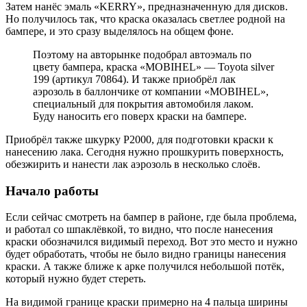
Затем нанёс эмаль «KERRY», предназначенную для дисков.
Но получилось так, что краска оказалась светлее родной на
бампере, и это сразу выделялось на общем фоне.
Поэтому на авторынке подобрал автоэмаль по
цвету бампера, краска «MOBIHEL» — Toyota silver
199 (артикул 70864). И также приобрёл лак
аэрозоль в баллончике от компании «MOBIHEL»,
специальный для покрытия автомобиля лаком.
Буду наносить его поверх краски на бампере.
Приобрёл также шкурку Р2000, для подготовки краски к
нанесению лака. Сегодня нужно прошкурить поверхность,
обезжирить и нанести лак аэрозоль в несколько слоёв.
Начало работы
Если сейчас смотреть на бампер в районе, где была проблема,
и работал со шпаклёвкой, то видно, что после нанесения
краски обозначился видимый переход. Вот это место и нужно
будет обработать, чтобы не было видно границы нанесения
краски. А также ближе к арке получился небольшой потёк,
который нужно будет стереть.
На видимой границе краски примерно на 4 пальца ширины