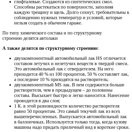
глифталевые. Создаются из синтетических смол.
Способны растекаться по поверхности, заполняя
каждую трещину и щель. Долго сохнут, требовательны к
соблюдению нужных температур и условий, которые
нельзя создать в обычном гараже.
По типу химического состава и по структурному
строению делятся автолаки
А также делятся по структурному строению:
двухкомпонентный автомобильный лак HS отличается
составом летучих и нелетучих веществ в твердой смеси.
Это автомобильный лак с отвердителем. На него
приходится 40 % из 100 процентов, 50 % составляет лак,
а последние 10 % приходятся на растворитель;
двухкомпонентный MS лак. В нем содержится больше
растворителя, чем в предыдущем – до половины
состава. Высыхает быстро и легко наносится. Нанесение
проводится в два слоя;
1 К. в этой разновидности количество растворителя
равно 50 процентам. Это самый текучий лак из всех
вышеперечисленных. Выпускается автомобильный лак
в баллончиках. Используется только тогда, когда кузову
машины надо придать приличный вид в короткие сроки.