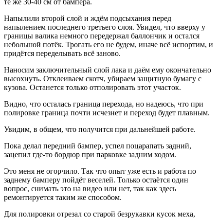
те же 30-40 см от бампера.
Напылили второй слой и ждём подсыхания перед
напылением последнего третьего слоя. Увидел, что вверху у
границы валика немного передержал баллончик и остался
небольшой потёк. Трогать его не будем, иначе всё испортим, и
придётся переделывать всё заново.
Наносим заключительный слой лака и даём ему окончательно
высохнуть. Отклеиваем скотч, убираем защитную бумагу с
кузова. Останется только отполировать этот участок.
Видно, что осталась граница перехода, но надеюсь, что при
полировке граница почти исчезнет и переход будет плавным.
Увидим, в общем, что получится при дальнейшей работе.
Пока делал передний бампер, успел поцарапать задний,
зацепил где-то бордюр при парковке задним ходом.
Это меня не огорчило. Так что опыт уже есть и работа по
заднему бамперу пойдёт веселей. Только остаётся один
вопрос, снимать это на видео или нет, так как здесь
ремонтируется таким же способом.
Для полировки отрезал со старой безрукавки кусок меха,