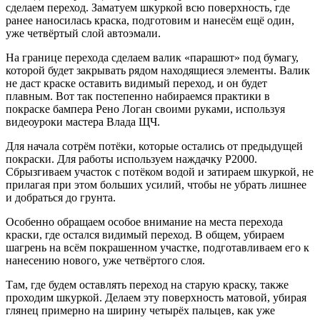
сделаем переход. Заматуем шкуркой всю поверхность, где
ранее наносилась краска, подготовим и нанесём ещё один,
уже четвёртый слой автоэмали.
На границе перехода сделаем валик «парашют» под бумагу,
которой будет закрывать рядом находящиеся элементы. Валик
не даст краске оставить видимый переход, и он будет
плавным. Вот так постепенно набираемся практики в
покраске бампера Рено Логан своими руками, используя
видеоуроки мастера Влада ЩЧ.
Для начала сотрём потёки, которые остались от предыдущей
покраски. Для работы используем наждачку Р2000.
Сбрызгиваем участок с потёком водой и затираем шкуркой, не
прилагая при этом больших усилий, чтобы не убрать лишнее
и добраться до грунта.
Особенно обращаем особое внимание на места перехода
краски, где остался видимый переход. В общем, убираем
шагрень на всём покрашенном участке, подготавливаем его к
нанесению нового, уже четвёртого слоя.
Там, где будем оставлять переход на старую краску, также
проходим шкуркой. Делаем эту поверхность матовой, убирая
глянец примерно на ширину четырёх пальцев, как уже