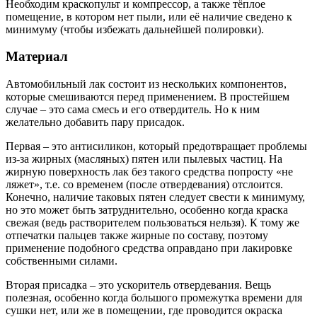
Необходим краскопульт и компрессор, а также тёплое
помещение, в котором нет пыли, или её наличие сведено к
минимуму (чтобы избежать дальнейшей полировки).
Материал
Автомобильный лак состоит из нескольких компонентов,
которые смешиваются перед применением. В простейшем
случае – это сама смесь и его отвердитель. Но к ним
желательно добавить пару присадок.
Первая – это антисиликон, который предотвращает проблемы
из-за жирных (масляных) пятен или пылевых частиц. На
жирную поверхность лак без такого средства попросту «не
ляжет», т.е. со временем (после отвердевания) отслоится.
Конечно, наличие таковых пятен следует свести к минимуму,
но это может быть затруднительно, особенно когда краска
свежая (ведь растворителем пользоваться нельзя). К тому же
отпечатки пальцев также жирные по составу, поэтому
применение подобного средства оправдано при лакировке
собственными силами.
Вторая присадка – это ускоритель отвердевания. Вещь
полезная, особенно когда большого промежутка времени для
сушки нет, или же в помещении, где проводится окраска