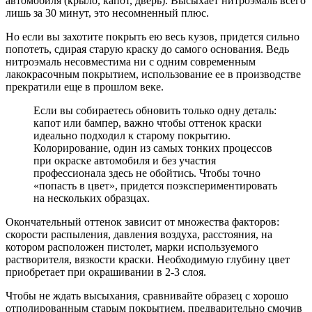
автомобиля (крыло, капот, дверь). Высыхает нитроэмаль всего
лишь за 30 минут, это несомненный плюс.
Но если вы захотите покрыть ею весь кузов, придется сильно
попотеть, сдирая старую краску до самого основания. Ведь
нитроэмаль несовместима ни с одним современным
лакокрасочным покрытием, использование ее в производстве
прекратили еще в прошлом веке.
Если вы собираетесь обновить только одну деталь:
капот или бампер, важно чтобы оттенок краски
идеально подходил к старому покрытию.
Колорирование, один из самых тонких процессов
при окраске автомобиля и без участия
профессионала здесь не обойтись. Чтобы точно
«попасть в цвет», придется поэкспериментировать
на нескольких образцах.
Окончательный оттенок зависит от множества факторов:
скорости распыления, давления воздуха, расстояния, на
котором расположен пистолет, марки используемого
растворителя, вязкости краски. Необходимую глубину цвет
приобретает при окрашивании в 2-3 слоя.
Чтобы не ждать высыхания, сравнивайте образец с хорошо
отполированным старым покрытием, предварительно смочив