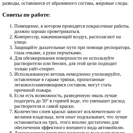
разводы, оставшиеся от абразивного состава, жировые следы.
Советы по работе:
Помещение, в котором проводятся покрасочные работы,
должно хорошо проветриваться.
Компрессор, накачивающий воздух, располагают на
улице.
Защищайте дыхательные пути при помощи респиратора,
глаза очками, а руки перчатками.
Для обезжиривания поверхности не используйте
растворители или бензин, для этой цели подходит
только уайт-спирит.
Использованную ветошь немедленно утилизируйте,
оставленные в гараже тряпки, пропитанные
легковоспламеняющимся составом, могут стать
причиной пожара.
Если есть возможность, разведенную эмаль лучше
подогреть до 50° в горячей воде, это уменьшит расход
растворителя и самой краски.
Количество слоев краски зависит исключительно от
желания владельца, хотя опыт подсказывает, что лучше
остановиться на трех, этого вполне достаточно для
обеспечения эффектного внешнего вида автомобилю.
Лакокрасочное покрытие полностью высыхает только