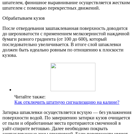
шпателем, финишное выравнивание осуществляется жестким
шпателем с помощью перекрестных движений.
Обрабатываем кузов
После отвердевания зашпаклеванная поверхность доводится
до шероховатости с применением мелкозернистой наждачной
бумаги разного градиента (от 100 до 600), который
последовательно увеличивается. В итоге слой шпаклевки
должен быть идеально ровным по отношению к плоскости
кузова.
Читайте также:
Как отключить штатную сигнализацию на калине?
Затирка шпаклевки осуществляется всухую — без увлажнения
поверхности водой. По завершению затирки кузов очищается
от пыли и обработанные места протираются смоченной в
уайт-спирите ветошью. Далее необходимо покрыть
зашпаклеванные зоны грунтовкой. Если поверхности имеют