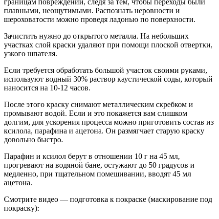
границам повреждений, следя за тем, чтобы переходы были
плавными, неощутимыми. Распознать неровности и
шероховатости можно проведя ладонью по поверхности.
Зачистить нужно до открытого металла. На небольших
участках слой краски удаляют при помощи плоской отвертки,
узкого шпателя.
Если требуется обработать большой участок своими руками,
используют водный 30% раствор каустической соды, который
наносится на 10-12 часов.
После этого краску снимают металлическим скребком и
промывают водой. Если и это покажется вам слишком
долгим, для ускорения процесса можно приготовить состав из
ксилола, парафина и ацетона. Он размягчает старую краску
довольно быстро.
Парафин и ксилол берут в отношении 10 г на 45 мл,
прогревают на водяной бане, остужают до 50 градусов и
медленно, при тщательном помешивании, вводят 45 мл
ацетона.
Смотрите видео — подготовка к покраске (маскирование под
покраску):