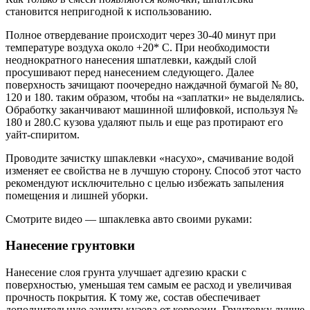
становится непригодной к использованию.
Полное отвердевание происходит через 30-40 минут при
температуре воздуха около +20* С. При необходимости
неоднократного нанесения шпатлевки, каждый слой
просушивают перед нанесением следующего. Далее
поверхность зачищают поочередно наждачной бумагой № 80,
120 и 180. таким образом, чтобы на «заплатки» не выделялись.
Обработку заканчивают машинной шлифовкой, используя №
180 и 280.С кузова удаляют пыль и еще раз протирают его
уайт-спиритом.
Проводите зачистку шпаклевки «насухо», смачивание водой
изменяет ее свойства не в лучшую сторону. Способ этот часто
рекомендуют исключительно с целью избежать запыления
помещения и лишней уборки.
Смотрите видео — шпаклевка авто своими руками:
Нанесение грунтовки
Нанесение слоя грунта улучшает адгезию краски с
поверхностью, уменьшая тем самым ее расход и увеличивая
прочность покрытия. К тому же, состав обеспечивает
дополнительную защиту кузова от коррозии. Грунтовку лучше