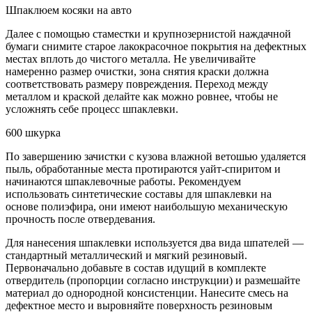
Шпаклюем косяки на авто
Далее с помощью стаместки и крупнозернистой наждачной
бумаги снимите старое лакокрасочное покрытия на дефектных
местах вплоть до чистого металла. Не увеличивайте
намеренно размер очистки, зона снятия краски должна
соответствовать размеру повреждения. Переход между
металлом и краской делайте как можно ровнее, чтобы не
усложнять себе процесс шпаклевки.
600 шкурка
По завершению зачистки с кузова влажной ветошью удаляется
пыль, обработанные места протираются уайт-спиритом и
начинаются шпаклевочные работы. Рекомендуем
использовать синтетические составы для шпаклевки на
основе полиэфира, они имеют наибольшую механическую
прочность после отвердевания.
Для нанесения шпаклевки используется два вида шпателей —
стандартный металлический и мягкий резиновый.
Первоначально добавьте в состав идущий в комплекте
отвердитель (пропорции согласно инструкции) и размешайте
материал до однородной консистенции. Нанесите смесь на
дефектное место и выровняйте поверхность резиновым