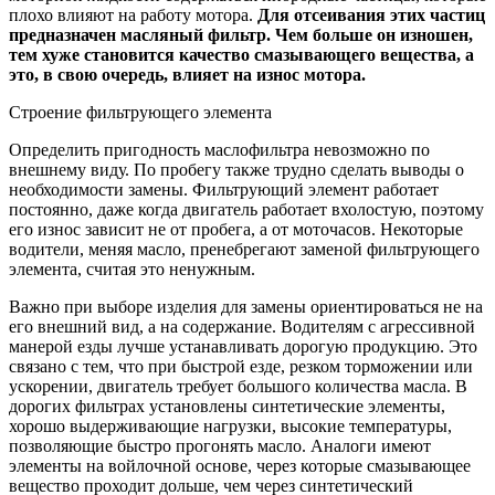
плохо влияют на работу мотора.
Для отсеивания этих частиц
предназначен масляный фильтр. Чем больше он изношен,
тем хуже становится качество смазывающего вещества, а
это, в свою очередь, влияет на износ мотора.
Строение фильтрующего элемента
Определить пригодность маслофильтра невозможно по
внешнему виду. По пробегу также трудно сделать выводы о
необходимости замены. Фильтрующий элемент работает
постоянно, даже когда двигатель работает вхолостую, поэтому
его износ зависит не от пробега, а от моточасов. Некоторые
водители, меняя масло, пренебрегают заменой фильтрующего
элемента, считая это ненужным.
Важно при выборе изделия для замены ориентироваться не на
его внешний вид, а на содержание. Водителям с агрессивной
манерой езды лучше устанавливать дорогую продукцию. Это
связано с тем, что при быстрой езде, резком торможении или
ускорении, двигатель требует большого количества масла. В
дорогих фильтрах установлены синтетические элементы,
хорошо выдерживающие нагрузки, высокие температуры,
позволяющие быстро прогонять масло. Аналоги имеют
элементы на войлочной основе, через которые смазывающее
вещество проходит дольше, чем через синтетический