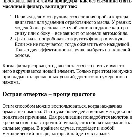
проскальзывания.
Сама процедура, как без съемника снять
масляный фильтр, выглядит так:
Первым делом откручивается сливная пробка картера
двигателя для удаления отработанного масла. У разных
моделей она располагается обычно в поддоне картера
снизу или с боку – все зависит от модели автомобиля.
Для начала попробовать открутить фильтр вручную.
Если же не получается, тогда обхватить его наждачкой.
Только для эффективности лучше выбрать на тканевой
основе.
Когда фильтр сорван, то далее остается его снять и вместо
него вкручивается новый элемент. Только при этом не нужно
прикладывать чрезмерных усилий, достаточно умеренного
нажима.
Острая отвертка – проще простого
Этим способом можно воспользоваться, когда наждачная
бумага не помогла. И это уже более действенная методика по
понятным причинам. Для реализации понадобится молоток и
крепкая отвертка с прочной ручкой, способная выдерживать
сильные удары. В крайнем случае, подойдет и любой
металлический штырь, который найдется в гараже.