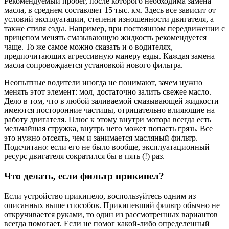
Рекомендуемый пробег, после которого необходима замена
масла, в среднем составляет 15 тыс. км. Здесь все зависит от
условий эксплуатации, степени изношенности двигателя, а
также стиля езды. Например, при постоянном передвижении с
прицепом менять смазывающую жидкость рекомендуется
чаще. То же самое можно сказать и о водителях,
предпочитающих агрессивную манеру езды. Каждая замена
масла сопровождается установкой нового фильтра.
Неопытные водители иногда не понимают, зачем нужно
менять этот элемент: мол, достаточно залить свежее масло.
Дело в том, что в любой заливаемой смазывающей жидкости
имеются посторонние частицы, отрицательно влияющие на
работу двигателя. Плюс к этому внутри мотора всегда есть
мельчайшая стружка, внутрь него может попасть грязь. Все
это нужно отсеять, чем и занимается масляный фильтр.
Подсчитано: если его не было вообще, эксплуатационный
ресурс двигателя сократился бы в пять (!) раз.
Что делать, если фильтр прикипел?
Если устройство прикипело, воспользуйтесь одним из
описанных выше способов. Прикипевший фильтр обычно не
откручивается руками, то один из рассмотренных вариантов
всегда помогает. Если не помог какой-либо определенный