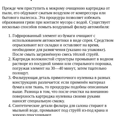
Прежде чем приступить к мокрому очищению картриджа от
пыли, его обдувают сжатым воздухом от компрессора или
бытового пылесоса. Эта процедура позволяет избежать
образования грязи при контакте мусора с водой. Существует
несколько способов помыть воздушный фильтр автомобиля:
Гофрированный элемент из бумаги очищают с
использованием автокосметики в виде спрея. Средством
опрыскивают все складки и оставляют на время,
необходимое для размягчения (указано на упаковке).
После смыть загрязнённую смесь тёплой струёй.
Картридж волокнистой структуры промывают в водном
растворе из посудной химии или стирального порошка,
погружая элемент на 30―40 минут, затем тщательно
полощут.
Фильтрующая деталь прямоточного нулевика в разных
конструкциях различается: если применён материал
бумага или ткань, то процедуры подобны описанным
выше. Разница в том, что после очистки на внешнюю
поверхность картриджа нулевика своими руками
наносят специальную смазку.
Синтетические детали фильтра для салона стирают в
мыльной воде, промывают под струёй из-под крана и
хорошо просушивают.