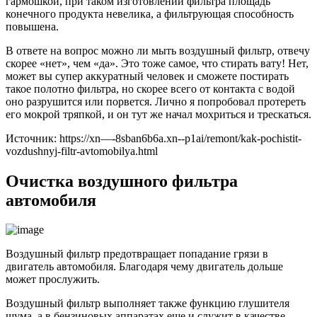
гармошкой, при таком изготовлении фильтра площадь
конечного продукта невелика, а фильтрующая способность
повышена.
В ответе на вопрос можно ли мыть воздушный фильтр, отвечу
скорее «нет», чем «да». Это тоже самое, что стирать вату! Нет,
может вы супер аккуратный человек и сможете постирать
такое полотно фильтра, но скорее всего от контакта с водой
оно разрушится или порвется. Лично я попробовал протереть
его мокрой тряпкой, и он тут же начал мохриться и трескаться.
Источник: https://xn—-8sban6b6a.xn--p1ai/remont/kak-pochistit-
vozdushnyj-filtr-avtomobilya.html
Очистка воздушного фильтра
автомобиля
Воздушный фильтр предотвращает попадание грязи в
двигатель автомобиля. Благодаря чему двигатель дольше
может прослужить.
Воздушный фильтр выполняет также функцию глушителя
шума, а в бензиновых аппаратах еще и служит в качестве