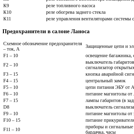
К9
реле топливного насоса
К10
реле обогрева заднего стекла
К11
реле управления вентиляторами системы 
Предохранители в салоне Ланоса
Схемное обозначение предохранителя
Защищенные цепи и э
– ток, A
F1 – 10
освещение багажника, 
выключатель габаритов
F2 – 10
сигнализатор открытых
F3 – 15
кнопка аварийной сиг
F4 – 15
центральный замок
F5 – 10
цепи питания ЭБУ от 
F6 – 10
питание магнитолы от
F7 – 15
лампы габаритов (в за
D8
выключатель сигнализат
F9 – 10
питание магнитолы от 
F10 – 15
питание прикуривател
приборы и сигнальные 
F11 – 10
бардачка, часы