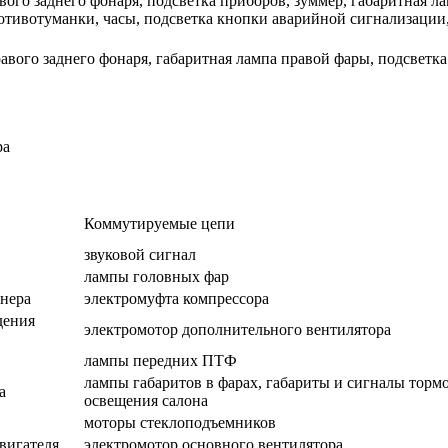
вого заднего фонаря, подсветка приборов, зуммер, габаритная ла
отивотуманки, часы, подсветка кнопки аварийной сигнализации
авого заднего фонаря, габаритная лампа правой фары, подсветка
ра
Коммутируемые цепи
звуковой сигнал
лампы головных фар
онера
электромуфта компрессора
дения
электромотор дополнительного вентилятора
лампы передних ПТФ
лампы габаритов в фарах, габариты и сигналы торм
а
освещения салона
моторы стеклоподъемников
вигателя
электромотор основного вентилятора