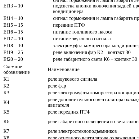
сигнал торможения и лампа габарита ле
Ef13 – 10
подсветка кнопки включения задней пр
кондиционера
Ef14 – 10
сигнал торможения и лампа габарита пр
Ef15 – 15
передние ПТФ
Ef16 – 15
питание топливного насоса
Ef17 – 10
питание звукового сигнала
Ef18 – 10
электромуфта компрессора кондиционе
Ef19 – 25
реле включения фар К2 – контакт 30
Ef20 – 20
реле габаритного света К6 – контакт 30
Схемное
Наименование
обозначение
К1
реле звукового сигнала
К2
реле фар
К3
реле электромуфты компрессора кондици
реле дополнительного вентилятора охлаж
К4
двигателя
К5
реле передних ПТФ
К6
реле габаритного освещения и света салон
К7
реле электростеклоподъемников
К8
реле основного вентилятора охлаждения д