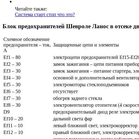
Читайте также:
Система старт стоп что это?
Блок предохранителей Шевроле Ланос в отсеке д
Схемное обозначение
предохранителя – ток,
Защищенные цепи и элементы
A
Ef1 – 80
электроцепи предохранителей Ef15-Ef20,
Ef2 – 30
замок зажигания – цепи питания прибо
Ef3 – 30
замок зажигания – питание стартера, э
Ef4 – 30
основной и дополнительный вентилято
Ef5 – 30
электромоторы стеклоподъемников
Ef6 – 50
отсутствует
Ef7 – 30
обогрев заднего стекла
Ef8 – 30
электровентилятор отопителя (4 скорость
D9
предохранительный диод реле электро
Ef10 – 20
дальний света фар
Ef11 – 10
левый ближний свет, электрокорректор
Ef12 – 10
правый ближний свет, электрокорректо