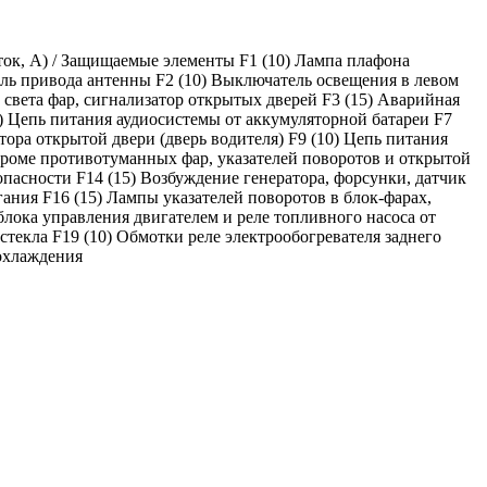
ок, А) / Защищаемые элементы F1 (10) Лампа плафона
ель привода антенны F2 (10) Выключатель освещения в левом
света фар, сигнализатор открытых дверей F3 (15) Аварийная
0) Цепь питания аудиосистемы от аккумуляторной батареи F7
ора открытой двери (дверь водителя) F9 (10) Цепь питания
кроме противотуманных фар, указателей поворотов и открытой
опасности F14 (15) Возбуждение генератора, форсунки, датчик
гания F16 (15) Лампы указателей поворотов в блок-фарах,
блока управления двигателем и реле топливного насоса от
стекла F19 (10) Обмотки реле электрообогревателя заднего
 охлаждения