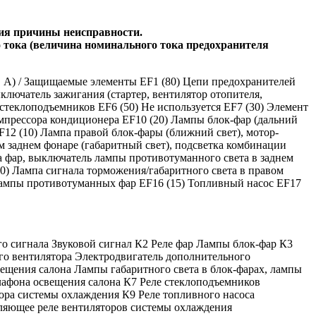
ния причины неисправности.
 тока (величина номинального тока предохранителя
, А) / Защищаемые элементы EF1 (80) Цепи предохранителей
ключатель зажигания (стартер, вентилятор отопителя,
стеклоподъемников EF6 (50) Не используется EF7 (30) Элемент
компрессора кондиционера EF10 (20) Лампы блок-фар (дальний
F12 (10) Лампа правой блок-фары (ближний свет), мотор-
м заднем фонаре (габаритный свет), подсветка комбинации
та фар, выключатель лампы противотуманного света в заднем
0) Лампа сигнала торможения/габаритного света в правом
) Лампы противотуманных фар EF16 (15) Топливный насос EF17
о сигнала Звуковой сигнал К2 Реле фар Лампы блок-фар К3
го вентилятора Электродвигатель дополнительного
ещения салона Лампы габаритного света в блок-фарах, лампы
плафона освещения салона К7 Реле стеклоподъемников
ора системы охлаждения К9 Реле топливного насоса
авляющее реле вентиляторов системы охлаждения