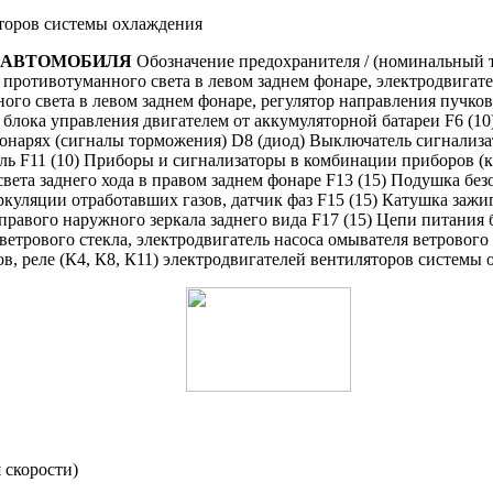
яторов системы охлаждения
 АВТОМОБИЛЯ
Обозначение предохранителя / (номинальный т
 противотуманного света в левом заднем фонаре, электродвигат
о света в левом заднем фонаре, регулятор направления пучков 
 блока управления двигателем от аккумуляторной батареи F6 (1
онарях (сигналы торможения) D8 (диод) Выключатель сигнализат
ль F11 (10) Приборы и сигнализаторы в комбинации приборов (
вета заднего хода в правом заднем фонаре F13 (15) Подушка без
ркуляции отработавших газов, датчик фаз F15 (15) Катушка зажи
правого наружного зеркала заднего вида F17 (15) Цепи питания 
етрового стекла, электродвигатель насоса омывателя ветрового 
ов, реле (К4, К8, К11) электродвигателей вентиляторов системы
я скорости)