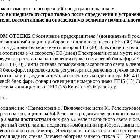
можно заменить перегоревший предохранитель новым.
сто вышедшего из строя только после определения и устране
тели, рассчитанные на определенную величину номинального
ОМ ОТСЕКЕ
Обозначение предохранителя / (номинальный ток
питания комбинации приборов и топливного насоса) EF3 (30) Вы
го и дополнительного вентиляторов EF5 (30) Электродвигатели 
ра отопителя (4-я скорость) D9 (диод) Электромагнитная муфта 
редуктор регулятора направления пучка света левой блок-фары E
ы EF13 (10) Лампа сигнала торможения/габаритного света в лево
й блок-фаре, переключатель регулятора направления пучков све
а пепельницы, аудиосистема, выключатель кондиционера EF14 (1
 правой блок-фаре, фонари освещения номерного знака EF15 (15
ессора кондиционера EF19 (25) Контакт «30» реле фар
лона
бозначение / Наименование / Включаемые цепи К1 Реле звуковог
рессора кондиционера К4 Реле электродвигателя дополнительно
р Лампы противотуманных фар К6 Реле габаритного света и осв
баритный свет), лампы подсветки комбинации приборов, лампа 
я основного вентилятора Электродвигатель основного вентилят
ателя заднего стекла Элемент обогрева заднего стекла К11 Упр