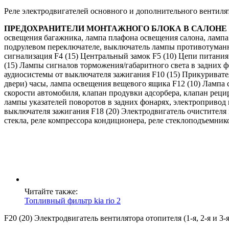
Реле электродвигателей основного и дополнительного вентил
ПРЕДОХРАНИТЕЛИ МОНТАЖНОГО БЛОКА В САЛОНЕ
освещения багажника, лампа плафона освещения салона, лампа
подрулевом переключателе, выключатель лампы противотуманног
сигнализация F4 (15) Центральный замок F5 (10) Цепи питания
(15) Лампы сигналов торможения/габаритного света в задних ф
аудиосистемы от выключателя зажигания F10 (15) Прикуривате
двери) часы, лампа освещения вещевого ящика F12 (10) Лампа с
скорости автомобиля, клапан продувки адсорбера, клапан реци
лампы указателей поворотов в задних фонарях, электропривод 
выключателя зажигания F18 (20) Электродвигатель очистителя в
стекла, реле компрессора кондиционера, реле стеклоподъемник
Читайте также:
Топливный фильтр kia rio 2
F20 (20) Электродвигатель вентилятора отопителя (1-я, 2-я и 3-