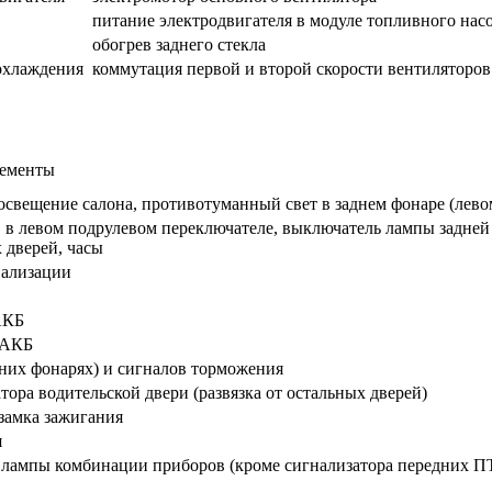
питание электродвигателя в модуле топливного нас
обогрев заднего стекла
охлаждения
коммутация первой и второй скорости вентиляторов
лементы
освещение салона, противотуманный свет в заднем фонаре (лево
 в левом подрулевом переключателе, выключатель лампы задней 
 дверей, часы
нализации
АКБ
 АКБ
дних фонарях) и сигналов торможения
ора водительской двери (развязка от остальных дверей)
замка зажигания
я
лампы комбинации приборов (кроме сигнализатора передних ПТФ