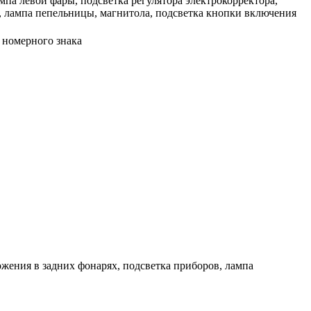
мпа левой фары, подсветка регулятора электрокорректора,
, лампа пепельницы, магнитола, подсветка кнопки включения
 номерного знака
ожения в задних фонарях, подсветка приборов, лампа