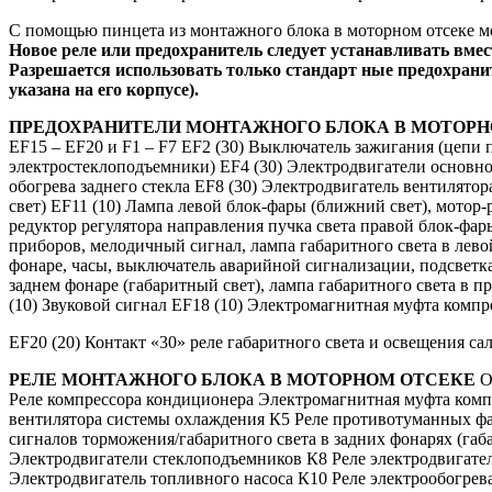
С помощью пинцета из монтажного блока в моторном отсеке 
Новое реле или предохранитель следует устанавливать вме
Разрешается использовать только стандарт ные предохрани
указана на его корпусе).
ПРЕДОХРАНИТЕЛИ МОНТАЖНОГО БЛОКА В МОТОРН
EF15 – EF20 и F1 – F7 EF2 (30) Выключатель зажигания (цепи 
электростеклоподъемники) EF4 (30) Электродвигатели основно
обогрева заднего стекла EF8 (30) Электродвигатель вентилято
свет) EF11 (10) Лампа левой блок-фары (ближний свет), мотор-
редуктор регулятора направления пучка света правой блок-фар
приборов, мелодичный сигнал, лампа габаритного света в лево
фонаре, часы, выключатель аварийной сигнализации, подсветк
заднем фонаре (габаритный свет), лампа габаритного света в
(10) Звуковой сигнал EF18 (10) Электромагнитная муфта компр
EF20 (20) Контакт «30» реле габаритного света и освещения са
РЕЛЕ МОНТАЖНОГО БЛОКА В МОТОРНОМ ОТСЕКЕ
О
Реле компрессора кондиционера Электромагнитная муфта комп
вентилятора системы охлаждения К5 Реле противотуманных фа
сигналов торможения/габаритного света в задних фонарях (га
Электродвигатели стеклоподъемников К8 Реле электродвигател
Электродвигатель топливного насоса К10 Реле электрообогрев