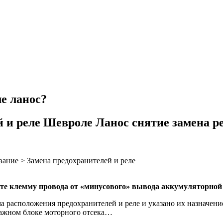
ле ланос?
й и реле Шевроле Ланос снятие замена р
вание > Замена предохранителей и реле
йте клемму провода от «минусового» вывода аккумуляторной 
а расположения предохранителей и реле и указано их назначени
тажном блоке моторного отсека…