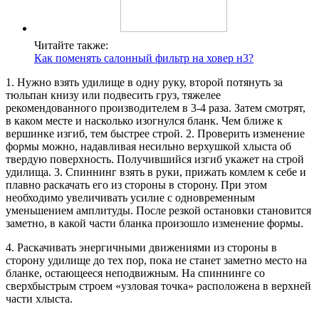
Читайте также:
Как поменять салонный фильтр на ховер н3?
1. Нужно взять удилище в одну руку, второй потянуть за
тюльпан книзу или подвесить груз, тяжелее
рекомендованного производителем в 3-4 раза. Затем смотрят,
в каком месте и насколько изогнулся бланк. Чем ближе к
вершинке изгиб, тем быстрее строй. 2. Проверить изменение
формы можно, надавливая несильно верхушкой хлыста об
твердую поверхность. Получившийся изгиб укажет на строй
удилища. 3. Спиннинг взять в руки, прижать комлем к себе и
плавно раскачать его из стороны в сторону. При этом
необходимо увеличивать усилие с одновременным
уменьшением амплитуды. После резкой остановки становится
заметно, в какой части бланка произошло изменение формы.
4. Раскачивать энергичными движениями из стороны в
сторону удилище до тех пор, пока не станет заметно место на
бланке, остающееся неподвижным. На спиннинге со
сверхбыстрым строем «узловая точка» расположена в верхней
части хлыста.