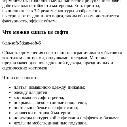
термопечати. Подобный метод нанесения рисунка позволяет
добиться влагостойкости материала. Есть принты,
выполненные в 3D режиме: контуры изображения
выстригают из длинного ворса, таким образом, достигается
фактурность, эффект объема.
Что можно сшить из софта
tkan-soft-5tkan-soft-6
Область применения софт ткани не ограничивается бытовым
текстилем – шторами, подушками, пледами. Материал
предназначен для повседневной одежды, праздничных и
сценических костюмов.
Что из него шьют:
платья, домашнюю одежду, пижамы;
одежду для детей;
костюмы из софт стрейча;
покрывала, декоративные наволочки;
постельное белье из софт сатина;
занавески из тонкой материи;
портьеры из турецкой софт ткани с эффектом блэкаут;
чехлы на мебель, диванные подушки.