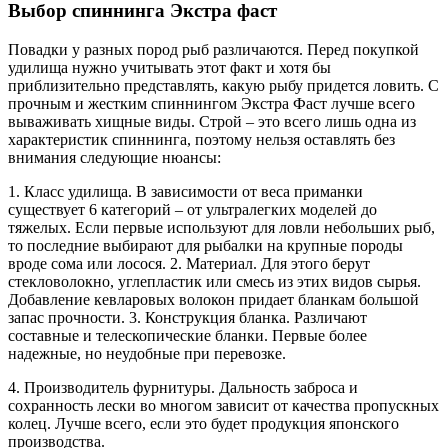
Выбор спиннинга Экстра фаст
Повадки у разных пород рыб различаются. Перед покупкой
удилища нужно учитывать этот факт и хотя бы
приблизительно представлять, какую рыбу придется ловить. С
прочным и жестким спиннингом Экстра Фаст лучше всего
вываживать хищные виды. Строй – это всего лишь одна из
характеристик спиннинга, поэтому нельзя оставлять без
внимания следующие нюансы:
1. Класс удилища. В зависимости от веса приманки
существует 6 категорий – от ультралегких моделей до
тяжелых. Если первые используют для ловли небольших рыб,
то последние выбирают для рыбалки на крупные породы
вроде сома или лосося. 2. Материал. Для этого берут
стекловолокно, углепластик или смесь из этих видов сырья.
Добавление кевларовых волокон придает бланкам большой
запас прочности. 3. Конструкция бланка. Различают
составные и телескопические бланки. Первые более
надежные, но неудобные при перевозке.
4. Производитель фурнитуры. Дальность заброса и
сохранность лески во многом зависит от качества пропускных
колец. Лучше всего, если это будет продукция японского
производства.