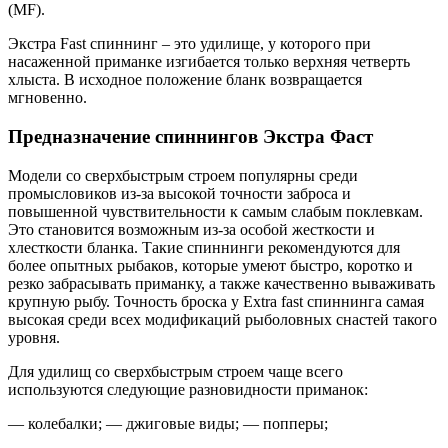
(MF).
Экстра Fast спиннинг – это удилище, у которого при
насаженной приманке изгибается только верхняя четверть
хлыста. В исходное положение бланк возвращается
мгновенно.
Предназначение спиннингов Экстра Фаст
Модели со сверхбыстрым строем популярны среди
промысловиков из-за высокой точности заброса и
повышенной чувствительности к самым слабым поклевкам.
Это становится возможным из-за особой жесткости и
хлесткости бланка. Такие спиннинги рекомендуются для
более опытных рыбаков, которые умеют быстро, коротко и
резко забрасывать приманку, а также качественно вываживать
крупную рыбу. Точность броска у Extra fast спиннинга самая
высокая среди всех модификаций рыболовных снастей такого
уровня.
Для удилищ со сверхбыстрым строем чаще всего
используются следующие разновидности приманок:
— колебалки; — джиговые виды; — попперы;