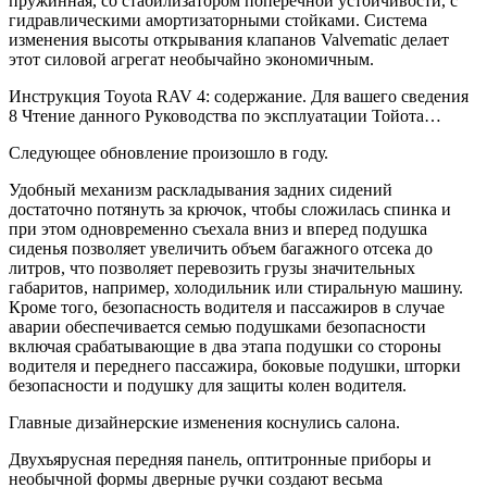
пружинная, со стабилизатором поперечной устойчивости, с
гидравлическими амортизаторными стойками. Система
изменения высоты открывания клапанов Valvematic делает
этот силовой агрегат необычайно экономичным.
Инструкция Toyota RAV 4: содержание. Для вашего сведения
8 Чтение данного Руководства по эксплуатации Тойота…
Следующее обновление произошло в году.
Удобный механизм раскладывания задних сидений
достаточно потянуть за крючок, чтобы сложилась спинка и
при этом одновременно съехала вниз и вперед подушка
сиденья позволяет увеличить объем багажного отсека до
литров, что позволяет перевозить грузы значительных
габаритов, например, холодильник или стиральную машину.
Кроме того, безопасность водителя и пассажиров в случае
аварии обеспечивается семью подушками безопасности
включая срабатывающие в два этапа подушки со стороны
водителя и переднего пассажира, боковые подушки, шторки
безопасности и подушку для защиты колен водителя.
Главные дизайнерские изменения коснулись салона.
Двухъярусная передняя панель, оптитронные приборы и
необычной формы дверные ручки создают весьма