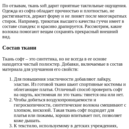
По отзывам, ткань soft дарит приятные тактильные ощущения.
Одежда из софта обладает прочностью и плотностью, не
растягивается, держит форму и не линяет после многократных
стирок. Например, трикотаж высшего качества гуччи имеет в
составе спандекс и красиво драпируется. Рассмотрим, какие
волокна помогают вещам сохранять прекрасный внешний
вид.
Состав ткани
Ткань софт – это синтетика, но не всегда в ее основе
находится чистый полиэстер. Добавки, включаемые в состав
материала для улучшения его свойств:
Для повышения эластичности добавляют лайкру,
эластан. Из готовой ткани шьют спортивные костюмы и
облегающие платья. Отличный способ проверить софт
на ощупь, костюмная ли это ткань: тянется она или нет.
Чтобы добиться воздухопроницаемости и
гигроскопичности, синтетические волокна смешивают с
хлопком, вискозой. Такая ткань софт подходит для
платья или пижамы, хорошо впитывает пот, позволяет
коже дышать.
К текстилю, используемому в детских учреждениях,