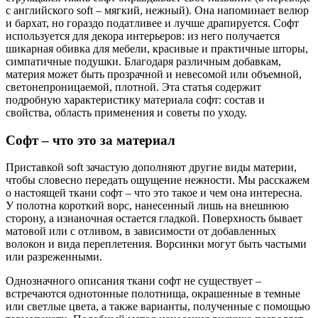
с английского soft – мягкий, нежный). Она напоминает велюр
и бархат, но гораздо податливее и лучше драпируется. Софт
используется для декора интерьеров: из него получается
шикарная обивка для мебели, красивые и практичные шторы,
симпатичные подушки. Благодаря различным добавкам,
материя может быть прозрачной и невесомой или объемной,
светонепроницаемой, плотной. Эта статья содержит
подробную характеристику материала софт: состав и
свойства, область применения и советы по уходу.
Софт – что это за материал
Приставкой soft зачастую дополняют другие виды материи,
чтобы словесно передать ощущение нежности. Мы расскажем
о настоящей ткани софт – что это такое и чем она интересна.
У полотна короткий ворс, нанесенный лишь на внешнюю
сторону, а изнаночная остается гладкой. Поверхность бывает
матовой или с отливом, в зависимости от добавленных
волокон и вида переплетения. Ворсинки могут быть частыми
или разреженными.
Однозначного описания ткани софт не существует –
встречаются однотонные полотнища, окрашенные в темные
или светлые цвета, а также варианты, полученные с помощью