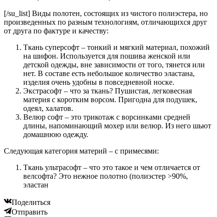
[/su_list] Виды полотен, состоящих из чистого полиэстера, но
произведенных по разным технологиям, отличающихся друг
от друга по фактуре и качеству:
Ткань суперсофт – тонкий и мягкий материал, похожий
на шифон. Используется для пошива женской или
детской одежды, вне зависимости от того, тянется или
нет. В составе есть небольшое количество эластана,
изделия очень удобны в повседневной носке.
Экстрасофт – что за ткань? Пушистая, легковесная
материя с коротким ворсом. Пригодна для подушек,
одеял, халатов.
Велюр софт – это трикотаж с ворсинками средней
длины, напоминающий мохер или велюр. Из него шьют
домашнюю одежду.
Следующая категория материй – с примесями:
Ткань ультрасофт – что это такое и чем отличается от
велсофта? Это нежное полотно (полиэстер >90%,
эластан
Поделиться
Отправить