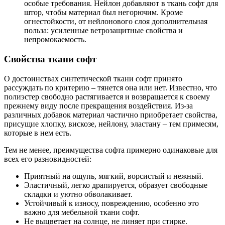
особые требования. Нейлон добавляют в ткань софт для
штор, чтобы материал был негорючим. Кроме
огнестойкости, от нейлонового слоя дополнительная
польза: усиленные ветрозащитные свойства и
непромокаемость.
Свойства ткани софт
О достоинствах синтетической ткани софт принято
рассуждать по критерию – тянется она или нет. Известно, что
полиэстер свободно растягивается и возвращается к своему
прежнему виду после прекращения воздействия. Из-за
различных добавок материал частично приобретает свойства,
присущие хлопку, вискозе, нейлону, эластану – тем примесям,
которые в нем есть.
Тем не менее, преимущества софта примерно одинаковые для
всех его разновидностей:
Приятный на ощупь, мягкий, ворсистый и нежный.
Эластичный, легко драпируется, образует свободные
складки и уютно обволакивает.
Устойчивый к износу, повреждению, особенно это
важно для мебельной ткани софт.
Не выцветает на солнце, не линяет при стирке.