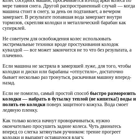
колес соседних машин, просачивается из-под арки колеса по
мере таяния снега. Другой распространенный случай — когда
машина стоит в снегу, за день он подтаивает, а вечером
замерзает. В результате попавшая вода замерзает внутри
тормозов, скрепляя колодки и металлический барабан как
суперклей.
Не советуем для освобождения колес использовать
экстремальные техники вроде простукивания колодок
кувалдой — все может закончится не то что без результата, а
плачевно.
Если машина не застряла в замерзшей луже, для того, чтобы
колодки и диски или барабаны «отпустило», достаточно
бывает несколько раз тронуться, раскачивая машину вперед-
назад.
Если не помогло, самый простой способ
быстро разморозить
колодки — набрать в бутылку теплой (не кипятка!) воды и
полить ею колодки
поверх защитного кожуха. Вода смоет
ледяную пленку.
Как только колеса начнут проворачиваться, нужно
окончательно просушить задние колеса. Чуть двиньтесь
вперед со слегка затянутым ручником: трение прогреет
колодки и выпарит оставшуюся влагу.