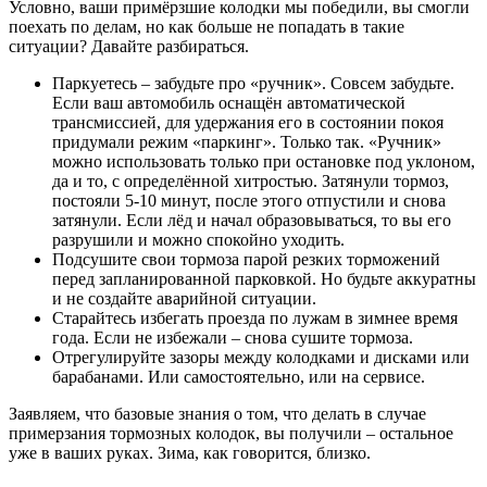
Условно, ваши примёрзшие колодки мы победили, вы смогли
поехать по делам, но как больше не попадать в такие
ситуации? Давайте разбираться.
Паркуетесь – забудьте про «ручник». Совсем забудьте.
Если ваш автомобиль оснащён автоматической
трансмиссией, для удержания его в состоянии покоя
придумали режим «паркинг». Только так. «Ручник»
можно использовать только при остановке под уклоном,
да и то, с определённой хитростью. Затянули тормоз,
постояли 5-10 минут, после этого отпустили и снова
затянули. Если лёд и начал образовываться, то вы его
разрушили и можно спокойно уходить.
Подсушите свои тормоза парой резких торможений
перед запланированной парковкой. Но будьте аккуратны
и не создайте аварийной ситуации.
Старайтесь избегать проезда по лужам в зимнее время
года. Если не избежали – снова сушите тормоза.
Отрегулируйте зазоры между колодками и дисками или
барабанами. Или самостоятельно, или на сервисе.
Заявляем, что базовые знания о том, что делать в случае
примерзания тормозных колодок, вы получили – остальное
уже в ваших руках. Зима, как говорится, близко.