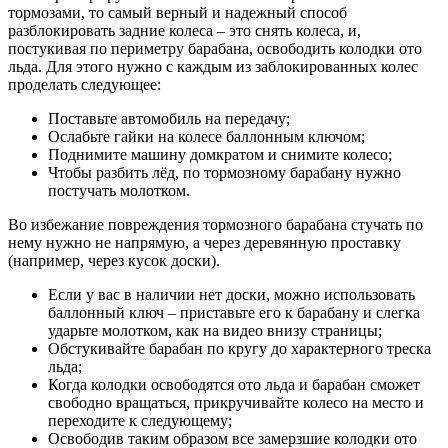
тормозами, то самый верный и надежный способ
разблокировать задние колеса – это снять колеса, и,
постукивая по периметру барабана, освободить колодки ото
льда. Для этого нужно с каждым из заблокированных колес
проделать следующее:
Поставьте автомобиль на передачу;
Ослабьте гайки на колесе баллонным ключом;
Поднимите машину домкратом и снимите колесо;
Чтобы разбить лёд, по тормозному барабану нужно
постучать молотком.
Во избежание повреждения тормозного барабана стучать по
нему нужно не напрямую, а через деревянную проставку
(например, через кусок доски).
Если у вас в наличии нет доски, можно использовать
баллонный ключ – приставьте его к барабану и слегка
ударьте молотком, как на видео внизу страницы;
Обстукивайте барабан по кругу до характерного треска
льда;
Когда колодки освободятся ото льда и барабан сможет
свободно вращаться, прикручивайте колесо на место и
переходите к следующему;
Освободив таким образом все замерзшие колодки ото