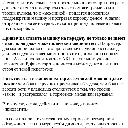
И если с «автоматом» все относительно просто: при прогреве
двигателя тепло в моторном отсеке поможет разморозить
тросик кулисы, то с «механикой» придется повозиться,
поддомкратив машину и прогревая коробку феном. А затем
отправиться на автосервис, искать причину попадания влаги
внутрь коробки.
Привычка ставить машину на передачу не только не имеет
смысла, но даже может плачевно закончиться
. Например,
для моноприводного авто при стоянке на уклоне в гололед
усилия ведущих колес может не хватить, и машина сползет
вниз. А если поставить авто с АКП на сильном уклоне в
положении P, фиксатор трансмиссии может даже выйти из
строя от такой перегрузки.
Пользоваться стояночным тормозом зимой можно и даже
нужно:
чем больше ручник простаивает без дела, тем больше
вероятности у владельца столкнуться с тем, что тросик
«закис» и растрескался, а тормозной механизм заржавел.
В таком случае да, действительно колодки может
«прихватить».
Но если пользоваться стояночным тормозом регулярно и
обслуживать его по мере необходимости, подтягивая тросик и