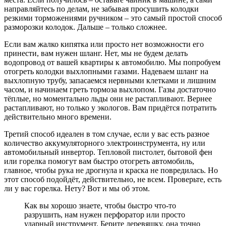
направляйтесь по делам, не забывая просушить колодки
резкими торможениями ручником – это самый простой способ
разморозки колодок. Дальше – только сложнее.
Если вам жалко кипятка или просто нет возможности его
принести, вам нужен шланг. Нет, мы не будем делать
водопровод от вашей квартиры к автомобилю. Мы попробуем
отогреть колодки выхлопными газами. Надеваем шланг на
выхлопную трубу, запасаемся нервными клетками и лишним
часом, и начинаем греть тормоза выхлопом. Газы достаточно
тёплые, но моментально льды они не растапливают. Вернее
растапливают, но только у экологов. Вам придётся потратить
действительно много времени.
Третий способ идеален в том случае, если у вас есть разное
количество аккумуляторного электроинструмента, ну или
автомобильный инвертор. Тепловой пистолет, бытовой фен
или горелка помогут вам быстро отогреть автомобиль,
главное, чтобы рука не дрогнула и краска не повредилась. Но
этот способ подойдёт, действительно, не всем. Проверьте, есть
ли у вас горелка. Нету? Вот и мы об этом.
Как вы хорошо знаете, чтобы быстро что-то
разрушить, нам нужен перфоратор или просто
ударный инструмент. Берите деревяшку, она точно