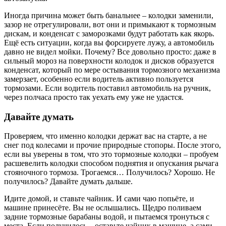
Иногда причина может быть банальнее – колодки заменили,
зазор не отрегулировали, вот они и примыкают к тормозным
дискам, и конденсат с заморозками будут работать как якорь.
Ещё есть ситуации, когда вы форсируете лужу, а автомобиль
давно не видел мойки. Почему? Все довольно просто: даже в
сильный мороз на поверхности колодок и дисков образуется
конденсат, который по мере остывания тормозного механизма
замерзает, особенно если водитель активно пользуется
тормозами. Если водитель поставил автомобиль на ручник,
через полчаса просто так уехать ему уже не удастся.
Давайте думать
Проверяем, что именно колодки держат вас на старте, а не
снег под колесами и прочие природные стопоры. После этого,
если вы уверены в том, что это тормозные колодки – пробуем
расшевелить колодки способом поднятия и опускания рычага
стояночного тормоза. Трогаемся… Получилось? Хорошо. Не
получилось? Давайте думать дальше.
Идите домой, и ставьте чайник. И сами чаю попьёте, и
машине принесёте. Вы не ослышались. Щедро поливаем
задние тормозные барабаны водой, и пытаемся тронуться с
места. Если получилось – оставьте чайник в машине, а сами