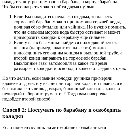
находятся внутри тормозного барабана, а корпус барабана.
Чтобы его нагреть можно пойти двумя путями:
Если Вы находитесь недалеко от дома, то нагреть
тормозной барабан можно при помощи горячей воды,
поливая её из бутылки или чайника. Но нужно помнить,
что на сильном морозе вода быстро остывает и может
приморозить колодки к барабану ещё сильнее.
Если у вас в багажнике найдется подходящий кусок
шланга (например, шланг от пылесоса) можно
присоединить его одним концом к выхлопной трубе, а
второй конец направить на тормозной барабан.
Выхлопные газы автомобиля за какое-то время
разморозят колодки и освободят колесо от ледяных оков.
Но что делать, если задние колодки ручника примерзли
вдалеке от дома, и у вас нет ни горячей воды, ни шланга, а в
багажнике есть лишь домкрат, баллонный ключ для колес и
нехитрый набор инструментов? Тогда вам наверняка
подойдет второй способ.
Способ 2: Постучать по барабану и освободить
колодки
Если примерз ручник на автомобиле с барабанными