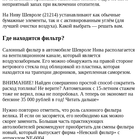
неприятный запах при включении отопителя.
На Ниву Шевроле (21214) устанавливают как обычные
бумажные элементы, так и с активированным углём (для
лучшей очистки воздуха). Какой выбрать — решать вам.
Где находится фильтр?
Салонный фильтр в автомобиле Шевроле Нива располагается
на вентиляционном канале, который является
воздухозаборным. Его можно обнаружить на правой стороне
ветрового стекла под облицовкой из пластика, которая
находится на трапеции дворников, закрепленная саморезом.
ВНИМАНИЕ! Найден совершенно простой способ сократить
расход топлива! Не верите? Автомеханик с 15-летним стажем
тоже не верил, пока не попробовал. А теперь он экономит на
бензине 35 000 рублей в год! Читать дальше»
Нужно повторно отметить, что роль салонного фильтра
велика. И если он засоряется, его необходимо как можно
скорее заменить. Большая часть практикующих
автолюбителей рекомендуют приобретать для смены фильтра
новый, который выпускает фирма «Невский фильтр» с
артикулом NF-6004.