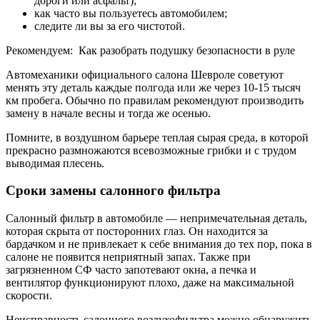
дороги или асфальт);
как часто вы пользуетесь автомобилем;
следите ли вы за его чистотой.
Рекомендуем: Как разобрать подушку безопасности в руле
Автомеханики официального салона Шевроле советуют
менять эту деталь каждые полгода или же через 10-15 тысяч
км пробега. Обычно по правилам рекомендуют производить
замену в начале весны и тогда же осенью.
Помните, в воздушном барьере теплая сырая среда, в которой
прекрасно размножаются всевозможные грибки и с трудом
выводимая плесень.
Сроки замены салонного фильтра
Салонный фильтр в автомобиле — непримечательная деталь,
которая скрыта от посторонних глаз. Он находится за
бардачком и не привлекает к себе внимания до тех пор, пока в
салоне не появится неприятный запах. Также при
загрязненном СФ часто запотевают окна, а печка и
вентилятор функционируют плохо, даже на максимальной
скорости.
Неисправность салонного воздухофильтра можно обнаружить