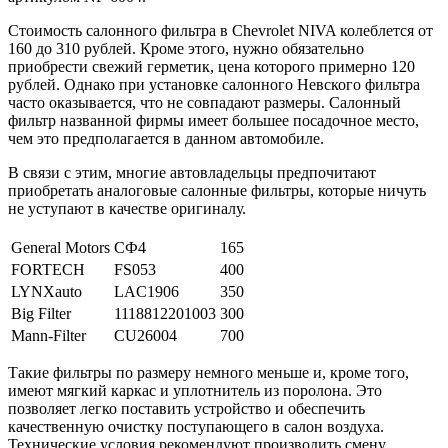
Стоимость салонного фильтра в Chevrolet NIVA колеблется от
160 до 310 рублей. Кроме этого, нужно обязательно
приобрести свежий герметик, цена которого примерно 120
рублей. Однако при установке салонного Невского фильтра
часто оказывается, что не совпадают размеры. Салонный
фильтр названной фирмы имеет большее посадочное место,
чем это предполагается в данном автомобиле.
В связи с этим, многие автовладельцы предпочитают
приобретать аналоговые салонные фильтры, которые ничуть
не уступают в качестве оригиналу.
General Motors
СФ4
165
FORTECH
FS053
400
LYNXauto
LAC1906
350
Big Filter
1118812201003
300
Mann-Filter
CU26004
700
Такие фильтры по размеру немного меньше и, кроме того,
имеют мягкий каркас и уплотнитель из поролона. Это
позволяет легко поставить устройство и обеспечить
качественную очистку поступающего в салон воздуха.
Технические условия рекомендуют производить смену