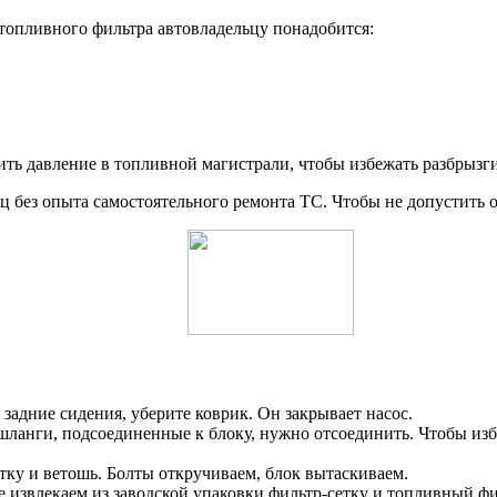
 топливного фильтра автовладельцу понадобится:
сить давление в топливной магистрали, чтобы избежать разбрызг
ец без опыта самостоятельного ремонта ТС. Чтобы не допустить 
 задние сидения, уберите коврик. Он закрывает насос.
и шланги, подсоединенные к блоку, нужно отсоединить. Чтобы и
тку и ветошь. Болты откручиваем, блок вытаскиваем.
ее извлекаем из заводской упаковки фильтр-сетку и топливный фи