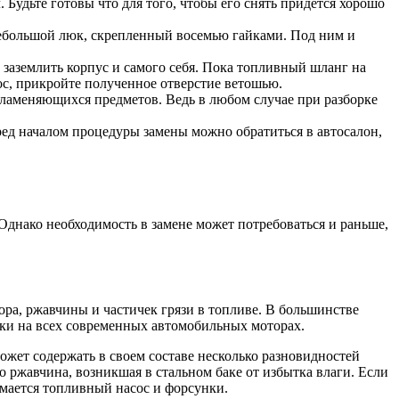
 Будьте готовы что для того, чтобы его снять придется хорошо
 небольшой люк, скрепленный восемью гайками. Под ним и
о заземлить корпус и самого себя. Пока топливный шланг на
ос, прикройте полученное отверстие ветошью.
спламеняющихся предметов. Ведь в любом случае при разборке
ред началом процедуры замены можно обратиться в автосалон,
Однако необходимость в замене может потребоваться и раньше,
а, ржавчины и частичек грязи в топливе. В большинстве
ки на всех современных автомобильных моторах.
ожет содержать в своем составе несколько разновидностей
о ржавчина, возникшая в стальном баке от избытка влаги. Если
омается топливный насос и форсунки.