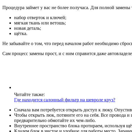
Процедура займет у вас не более получаса. Для полной замены
набор отверток и ключей;
мягкая ткань или ветошь;
новая деталь;
щётка.
Не забывайте о том, что перед началом работ необходимо сбро
Сам процесс замены прост, и с ним справится даже автовладел
Читайте также:
Где находится салонный фильтр на шевроле круз?
Сначала вам потребуется открыть доступ к люку. Опустив
Чтобы открыть люк, потяните его на себя. Все провода 
предварительно обмотайте их чем-либо.
Внутреннее пространство блока протираем, используя щё
Кладем блок в чистое и удобное для работы место. Заран