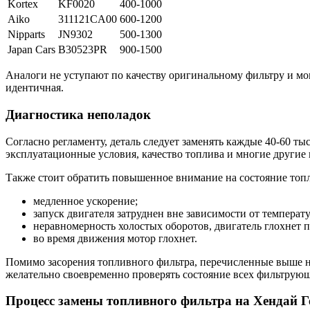
Kortex
KF0020
400-1000
Aiko
311121CA00
600-1200
Nipparts
JN9302
500-1300
Japan Cars
B30523PR
900-1500
Аналоги не уступают по качеству оригинальному фильтру и мог
идентичная.
Диагностика неполадок
Согласно регламенту, деталь следует заменять каждые 40-60 ты
эксплуатационные условия, качество топлива и многие другие
Также стоит обратить повышенное внимание на состояние топ
медленное ускорение;
запуск двигателя затруднен вне зависимости от температ
неравномерность холостых оборотов, двигатель глохнет 
во время движения мотор глохнет.
Помимо засорения топливного фильтра, перечисленные выше н
желательно своевременно проверять состояние всех фильтрующ
Процесс замены топливного фильтра на Хендай Г