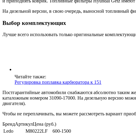
и приподнять коврик. Топливные фильтры Hyundai Getz имеют 
На дизельной версии, в свою очередь, выносной топливный фи
Выбор комплектующих
Лучше всего использовать только оригинальные комплектующие
Читайте также:
Регулировка поплавка карбюратора к 151
Постгарантийные автомобили снабжаются абсолютно таким же ф
каталожным номером 31090-17000. На дизельную версию можно
двигателя).
Чтобы не переплачивать, вы можете рассмотреть вариант прио
БрендАртикулЦена (руб.)
Ledo
M80222LF
600-1500