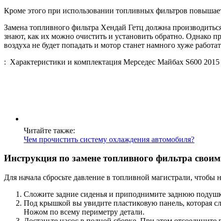
Кроме этого при использовании топливных фильтров повышаетс
Замена топливного фильтра Хендай Гетц должна производиться
знают, как их можно очистить и установить обратно. Однако при
воздуха не будет попадать и мотор станет намного хуже работат
: Характеристики и комплектация Мерседес Майбах S600 2015
Читайте также:
Чем прочистить систему охлаждения автомобиля?
Инструкция по замене топливного фильтра свои
Для начала сбросьте давление в топливной магистрали, чтобы н
Сложите задние сиденья и приподнимите заднюю подушку
Под крышкой вы увидите пластиковую панель, которая сл
Ножом по всему периметру детали.
Достаньте насос в полной сборке. При этом отсоедините 