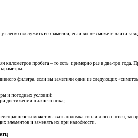
ут легко послужить его заменой, если вы не сможете найти зав
сяч километров пробега – то есть, примерно раз в два-три года.
 параметры.
ливного фильтра, если вы заметили один из следующих «симпто
уры и погодных условий;
при достижении нижнего пика;
еисправнеости может вызвать поломка топливного насоса, засо
их элементов и заменять их при надобности.
етц