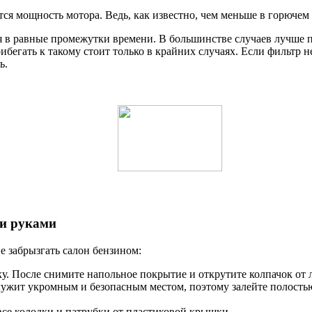
я мощность мотора. Ведь, как известно, чем меньше в горючем 
 в равные промежутки времени. В большинстве случаев лучше п
бегать к такому стоит только в крайних случаях. Если фильтр не
ь.
ми руками
е забрызгать салон бензином:
. После снимите напольное покрытие и открутите колпачок от 
ужит укромным и безопасным местом, поэтому залейте полостью
все колодки и патрубки от пластиковой крышки.