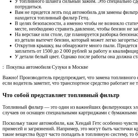
У топливного шланга сильный зажим. Это специально сдела
потрудиться.
Вам не придется лезть под автомобиль для замены фильт
находится топливный фильтр Гетц.
В целях безопасности, а именно чтобы не возникло стати
месте, необходимо стравить давление, чтобы бензин не 
На верстаке или столе, где планируется разборка бензон
из детали вытечет бензин, который может легко загоретьс
Открутив крышку, вы обнаружите много пыли. Придется в
заплатить от 1500 до 2 000 рублей за работу и квалифиц
У детали белый цвет. Однако после работы она должна ст
: Покупка автомобиля Сузуки в Москве
Важно! Производитель предупреждает, что замена топливного 
если водитель заметит, что транспортное средство работает не 
Что собой представляет топливный фильтр
Топливный фильтр — это один из важнейших фильтрующих элем
случаев он оснащен специальными картриджами с бумажными 
Поскольку такие автомобили, как Хендай Гетс особенно чувств
примесей и загрязнений. Например, это могут быть частички к
такие вещества будут часто попадать в топливную систему, то