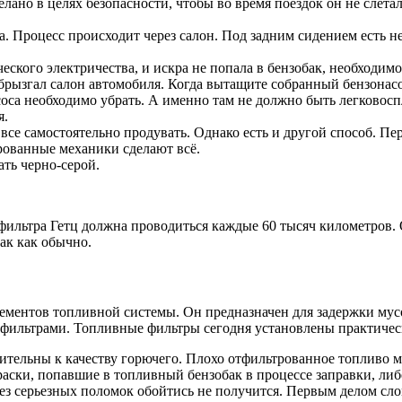
но в целях безопасности, чтобы во время поездок он не слетал.
ра. Процесс происходит через салон. Под задним сидением есть
ческого электричества, и искра не попала в бензобак, необходим
забрызгал салон автомобиля. Когда вытащите собранный бензонас
асоса необходимо убрать. А именно там не должно быть легково
я.
се самостоятельно продувать. Однако есть и другой способ. Пе
ированные механики сделают всё.
ать черно-серой.
фильтра Гетц должна проводиться каждые 60 тысяч километров. 
так как обычно.
ентов топливной системы. Он предназначен для задержки мусор
фильтрами. Топливные фильтры сегодня установлены практичес
ительны к качеству горючего. Плохо отфильтрованное топливо м
раски, попавшие в топливный бензобак в процессе заправки, либ
 без серьезных поломок обойтись не получится. Первым делом сл