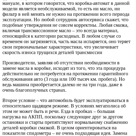
мануале, в котором говорится, что коробка-автомат в данной
модели является необслуживаемой, то есть ни масло, ни
фильтр в ней менять не нужно на протяжении всего периода
эксплуатации. Но любой сотрудник автосервиса скажет, что
подобные утверждения не совсем корректны. Любая смазка,
включая трансмиссионное масло – это всегда материал,
относящийся к категории расходных. В любом случае со
временем он загрязняется, часть масла испаряется, оно теряет
свои первоначальные характеристики, что увеличивает
скорость износа трущихся деталей трансмиссии
Производители, заявляя об отсутствии необходимости в
замене масла в коробке, исходят из того, что эта процедура
действительно не потребуется на протяжении гарантийного
обслуживания авто (3 года или 100 тысяч км. пробега). Но
ведь машина приобретается далеко не на три года, даже в
очень благополучных странах.
Второе условие – что автомобиль будет эксплуатироваться в
относительно щадящем режиме. В условиях мегаполиса об
этом не может быть и речи. Езда в пробках – большая
нагрузка на АКПП, поскольку следующие друг за другом
остановки и старты препятствуют нормальному снабжению
деталей коробки смазкой. В целом ориентироваться на
показатели спидометра – не очень подходящая идея. Замена