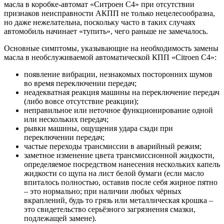
масла в коробке-автомат «Ситроен С4» при отсутствии
признаков неисправности АКПП не только нецелесообразна,
но даже нежелательна, поскольку часто в таких случаях
автомобиль начинает «тупить», чего раньше не замечалось.
Основные симптомы, указывающие на необходимость замены
масла в необслуживаемой автоматической КПП «Citroen C4»:
появление вибрации, незнакомых посторонних шумов
во время переключении передач;
неадекватная реакция машины на переключение передач
(либо вовсе отсутствие реакции);
неправильное или неточное функционирование одной
или нескольких передач;
рывки машины, ощущения удара сзади при
переключении передач;
частые переходы трансмиссии в аварийный режим;
заметное изменение цвета трансмиссионной жидкости,
определяемое посредством нанесения нескольких капель
жидкости со щупа на лист белой бумаги (если масло
впиталось полностью, оставив после себя жирное пятно
– это нормально; при наличии любых чёрных
вкраплений, будь то грязь или металлическая крошка –
это свидетельство серьёзного загрязнения смазки,
подлежащей замене).