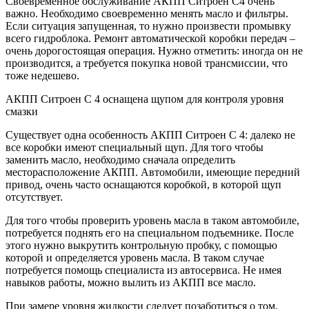
Своевременное обслуживание АКПП Ситроен С4 очень
важно. Необходимо своевременно менять масло и фильтры.
Если ситуация запущенная, то нужно произвести промывку
всего гидроблока. Ремонт автоматической коробки передач –
очень дорогостоящая операция. Нужно отметить: иногда он не
производится, а требуется покупка новой трансмиссии, что
тоже недешево.
АКПП Ситроен С 4 оснащена щупом для контроля уровня
смазки
Существует одна особенность АКПП Ситроен С 4: далеко не
все коробки имеют специальный щуп. Для того чтобы
заменить масло, необходимо сначала определить
месторасположение АКПП. Автомобили, имеющие передний
привод, очень часто оснащаются коробкой, в которой щуп
отсутствует.
Для того чтобы проверить уровень масла в таком автомобиле,
потребуется поднять его на специальном подъемнике. После
этого нужно выкрутить контрольную пробку, с помощью
которой и определяется уровень масла. В таком случае
потребуется помощь специалиста из автосервиса. Не имея
навыков работы, можно вылить из АКПП все масло.
При замере уровня жидкости следует позаботиться о том,