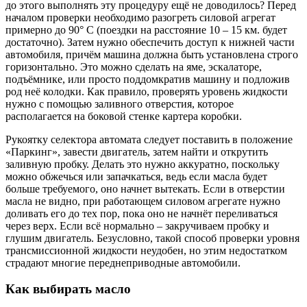
до этого выполнять эту процедуру ещё не доводилось? Перед
началом проверки необходимо разогреть силовой агрегат
примерно до 90° С (поездки на расстояние 10 – 15 км. будет
достаточно). Затем нужно обеспечить доступ к нижней части
автомобиля, причём машина должна быть установлена строго
горизонтально. Это можно сделать на яме, эскалаторе,
подъёмнике, или просто поддомкратив машину и подложив
род неё колодки. Как правило, проверять уровень жидкости
нужно с помощью заливного отверстия, которое
располагается на боковой стенке картера коробки.
Рукоятку селектора автомата следует поставить в положение
«Паркинг», завести двигатель, затем найти и открутить
заливную пробку. Делать это нужно аккуратно, поскольку
можно обжечься или запачкаться, ведь если масла будет
больше требуемого, оно начнет вытекать. Если в отверстии
масла не видно, при работающем силовом агрегате нужно
доливать его до тех пор, пока оно не начнёт переливаться
через верх. Если всё нормально – закручиваем пробку и
глушим двигатель. Безусловно, такой способ проверки уровня
трансмиссионной жидкости неудобен, но этим недостатком
страдают многие переднеприводные автомобили.
Как выбирать масло