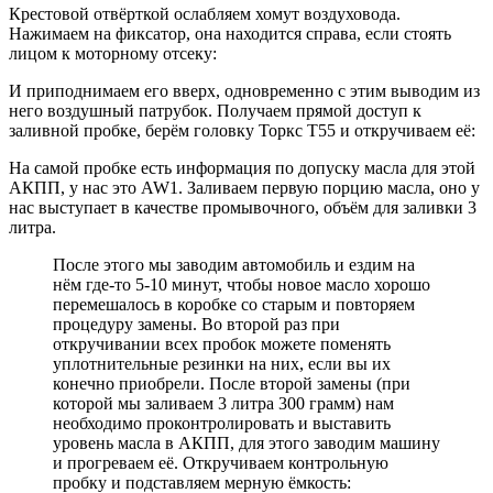
Крестовой отвёрткой ослабляем хомут воздуховода.
Нажимаем на фиксатор, она находится справа, если стоять
лицом к моторному отсеку:
И приподнимаем его вверх, одновременно с этим выводим из
него воздушный патрубок. Получаем прямой доступ к
заливной пробке, берём головку Торкс Т55 и откручиваем её:
На самой пробке есть информация по допуску масла для этой
АКПП, у нас это AW1. Заливаем первую порцию масла, оно у
нас выступает в качестве промывочного, объём для заливки 3
литра.
После этого мы заводим автомобиль и ездим на
нём где-то 5-10 минут, чтобы новое масло хорошо
перемешалось в коробке со старым и повторяем
процедуру замены. Во второй раз при
откручивании всех пробок можете поменять
уплотнительные резинки на них, если вы их
конечно приобрели. После второй замены (при
которой мы заливаем 3 литра 300 грамм) нам
необходимо проконтролировать и выставить
уровень масла в АКПП, для этого заводим машину
и прогреваем её. Откручиваем контрольную
пробку и подставляем мерную ёмкость: