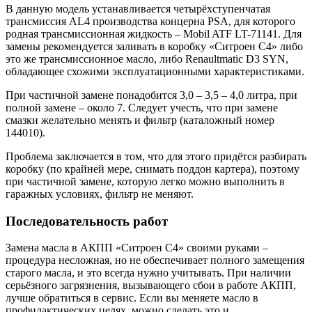
В данную модель устанавливается четырёхступенчатая
трансмиссия AL4 производства концерна PSA, для которого
родная трансмиссионная жидкость – Mobil ATF LT-71141. Для
замены рекомендуется заливать в коробку «Ситроен С4» либо
это же трансмиссионное масло, либо Renaultmatic D3 SYN,
обладающее схожими эксплуатационными характеристиками.
При частичной замене понадобится 3,0 – 3,5 – 4,0 литра, при
полной замене – около 7. Следует учесть, что при замене
смазки желательно менять и фильтр (каталожный номер
144010).
Проблема заключается в том, что для этого придётся разбирать
коробку (по крайней мере, снимать поддон картера), поэтому
при частичной замене, которую легко можно выполнить в
гаражных условиях, фильтр не меняют.
Последовательность работ
Замена масла в АКПП «Ситроен С4» своими руками –
процедура несложная, но не обеспечивает полного замещения
старого масла, и это всегда нужно учитывать. При наличии
серьёзного загрязнения, вызывающего сбои в работе АКПП,
лучше обратиться в сервис. Если вы меняете масло в
профилактических целях, можно сделать это и