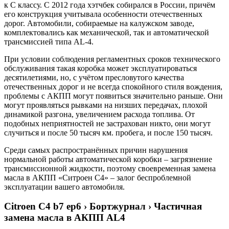
к С классу. С 2012 года хэтчбек собирался в России, причём
его конструкция учитывала особенности отечественных
дорог. Автомобили, собираемые на калужском заводе,
комплектовались как механической, так и автоматической
трансмиссией типа AL-4.
При условии соблюдения регламентных сроков технического
обслуживания такая коробка может эксплуатироваться
десятилетиями, но, с учётом пресловутого качества
отечественных дорог и не всегда спокойного стиля вождения,
проблемы с АКПП могут появиться значительно раньше. Они
могут проявляться рывками на низших передачах, плохой
динамикой разгона, увеличением расхода топлива. От
подобных неприятностей не застрахован никто, они могут
случиться и после 50 тысяч км. пробега, и после 150 тысяч.
Среди самых распространённых причин нарушения
нормальной работы автоматической коробки – загрязнение
трансмиссионной жидкости, поэтому своевременная замена
масла в АКПП «Ситроен С4» – залог беспроблемной
эксплуатации вашего автомобиля.
Citroen C4 b7 ep6 › Бортжурнал › Частичная
замена масла в АКПП AL4