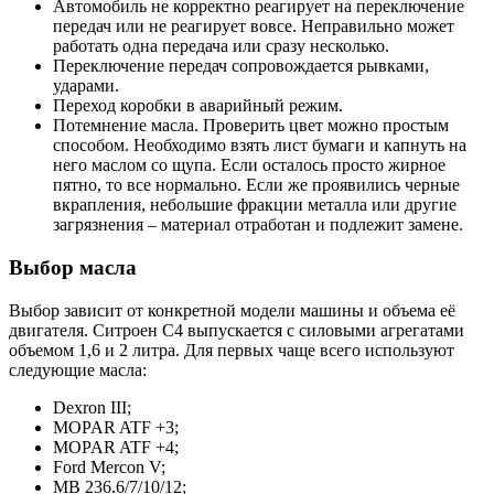
Автомобиль не корректно реагирует на переключение
передач или не реагирует вовсе. Неправильно может
работать одна передача или сразу несколько.
Переключение передач сопровождается рывками,
ударами.
Переход коробки в аварийный режим.
Потемнение масла. Проверить цвет можно простым
способом. Необходимо взять лист бумаги и капнуть на
него маслом со щупа. Если осталось просто жирное
пятно, то все нормально. Если же проявились черные
вкрапления, небольшие фракции металла или другие
загрязнения – материал отработан и подлежит замене.
Выбор масла
Выбор зависит от конкретной модели машины и объема её
двигателя. Ситроен С4 выпускается с силовыми агрегатами
объемом 1,6 и 2 литра. Для первых чаще всего используют
следующие масла:
Dexron III;
MOPAR ATF +3;
MOPAR ATF +4;
Ford Mercon V;
MB 236.6/7/10/12;