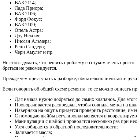
ВАЗ 2114;
Лада Приора;
ВАЗ 2106;
Форд Фокус;
ВАЗ 2109;
Опель Астра;
Дэу Нексия;
Ниссан Альмера;
Рено Сандеро;
Чери Амулет и пр.
Не стоит думать, что решить проблему со стуком очень просто
браться не рекомендуется.
Прежде чем приступать к разборке, обязательно почитайте рук
Если говорить об общей схеме ремонта, то ее можно описать 
Для начала нужно добраться до самих клапанов. Для этого
Проворачивается распредвал, чтобы совпала метка на шк
Наверняка на ощупь придется проверить расстояние, им
С помощью шайбы регулировки меняется и корректируетс
Манипуляции с шайбой проводятся несколько раз при нео
Узел собирается в обратной последовательности;
Заливается масла;