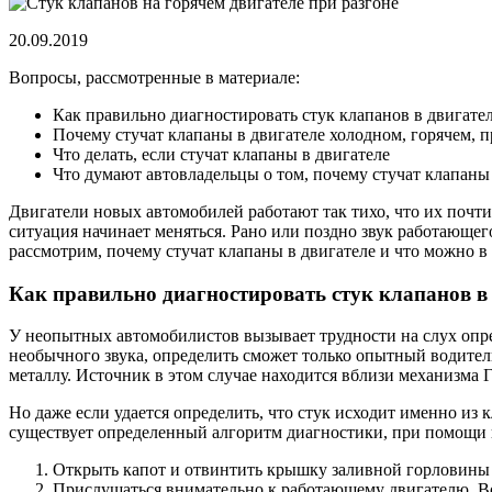
20.09.2019
Вопросы, рассмотренные в материале:
Как правильно диагностировать стук клапанов в двигате
Почему стучат клапаны в двигателе холодном, горячем, п
Что делать, если стучат клапаны в двигателе
Что думают автовладельцы о том, почему стучат клапаны
Двигатели новых автомобилей работают так тихо, что их почт
ситуация начинает меняться. Рано или поздно звук работающего
рассмотрим, почему стучат клапаны в двигателе и что можно в
Как правильно диагностировать стук клапанов в
У неопытных автомобилистов вызывает трудности на слух опред
необычного звука, определить сможет только опытный водитель
металлу. Источник в этом случае находится вблизи механизма 
Но даже если удается определить, что стук исходит именно и
существует определенный алгоритм диагностики, при помощи 
Открыть капот и отвинтить крышку заливной горловины 
Прислушаться внимательно к работающему двигателю. Воз