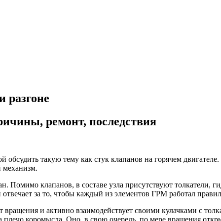
и разгоне
ричины, ремонт, последствия
й обсудить такую тему как стук клапанов на горячем двигателе. 
й механизм.
 Помимо клапанов, в составе узла присутствуют толкатели, ги
 отвечает за то, чтобы каждый из элементов ГРМ работал правил
ет вращения и активно взаимодействует своими кулачками с тол
а плечо коромысла. Оно, в свою очередь, по мере вращения отк