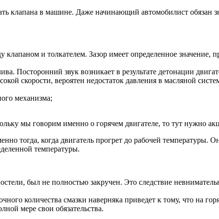
чать клапана в машине. Даже начинающий автомобилист обязан зн
у клапаном и толкателем. Зазор имеет определенное значение, 
ва. Посторонний звук возникает в результате детонации двигат
сокой скорости, вероятен недостаток давления в масляной систе
ого механизма;
кольку мы говорим именно о горячем двигателе, то тут нужно а
енно тогда, когда двигатель прогрет до рабочей температуры. О
еделенной температуры.
постели, был не полностью закручен. Это следствие невниматель
очного количества смазки наверняка приведет к тому, что на гор
лной мере свои обязательства.