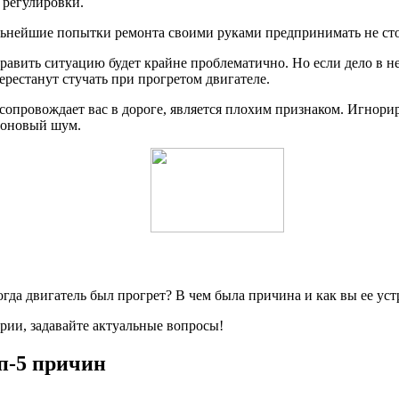
 регулировки.
дальнейшие попытки ремонта своими руками предпринимать не ст
справить ситуацию будет крайне проблематично. Но если дело в
ерестанут стучать при прогретом двигателе.
опровождает вас в дороге, является плохим признаком. Игнориро
 фоновый шум.
огда двигатель был прогрет? В чем была причина и как вы ее ус
рии, задавайте актуальные вопросы!
оп-5 причин