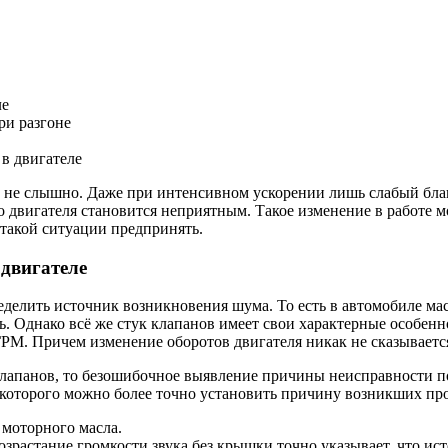
ле
ри разгоне
 в двигателе
и не слышно. Даже при интенсивном ускорении лишь слабый благ
 двигателя становится неприятным. Такое изменение в работе мо
 такой ситуации предпринять.
 двигателе
елить источник возникновения шума. То есть в автомобиле масс
. Однако всё же стук клапанов имеет свои характерные особеннос
ГРМ. Причем изменение оборотов двигателя никак не сказывается
з клапанов, то безошибочное выявление причины неисправности 
которого можно более точно установить причину возникших пр
моторного масла.
растание громкости звука без крышки точно указывает, что ис