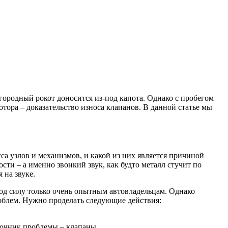
ородный рокот доносится из-под капота. Однако с пробегом
тора – доказательство износа клапанов. В данной статье мы
а узлов и механизмов, и какой из них является причиной
ти – а именно звонкий звук, как будто металл стучит по
 на звуке.
под силу только очень опытным автовладельцам. Однако
облем. Нужно проделать следующие действия:
точник проблемы – клапаны.