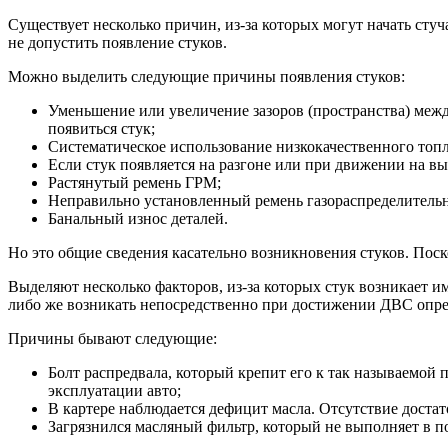
Существует несколько причин, из-за которых могут начать сту
не допустить появление стуков.
Можно выделить следующие причины появления стуков:
Уменьшение или увеличение зазоров (пространства) межд
появиться стук;
Систематическое использование низкокачественного топли
Если стук появляется на разгоне или при движении на вы
Растянутый ремень ГРМ;
Неправильно установленный ремень газораспределительн
Банальный износ деталей.
Но это общие сведения касательно возникновения стуков. Пос
Выделяют несколько факторов, из-за которых стук возникает им
либо же возникать непосредственно при достижении ДВС опр
Причины бывают следующие:
Болт распредвала, который крепит его к так называемой 
эксплуатации авто;
В картере наблюдается дефицит масла. Отсутствие достат
Загрязнился масляный фильтр, который не выполняет в по