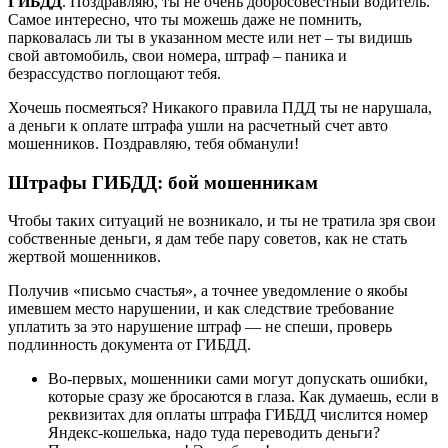
ГИБДД
. Поздравляю, ты не очень добросовестный водитель.
Самое интересно, что ты можешь даже не помнить,
парковалась ли ты в указанном месте или нет – ты видишь
свой автомобиль, свои номера, штраф – паника и
безрассудство поглощают тебя.
Хочешь посмеяться? Никакого правила ПДД ты не нарушала,
а деньги к оплате штрафа ушли на расчетный счет авто
мошенников. Поздравляю, тебя обманули!
Штрафы ГИБДД: бой мошенникам
Чтобы таких ситуаций не возникало, и ты не тратила зря свои
собственные деньги, я дам тебе пару советов, как не стать
жертвой мошенников.
Получив «письмо счастья», а точнее уведомление о якобы
имевшем место нарушении, и как следствие требование
уплатить за это нарушение штраф — не спеши, проверь
подлинность документа от ГИБДД.
Во-первых, мошенники сами могут допускать ошибки,
которые сразу же бросаются в глаза. Как думаешь, если в
реквизитах для оплаты штрафа ГИБДД числится номер
Яндекс-кошелька, надо туда переводить деньги?