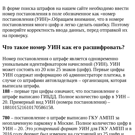
В форме поиска штрафов на нашем сайте необходимо ввести
номер постановления в поле обозначенное как «номер
постановления (УИН)».Обращаем внимание, что в номере
постановления много цифр и легко сделать ошибку. Поэтому
проверяйте корректность ввода данных, перед отправкой их
на проверку.
Что такое номер УИН как его расшифровать?
Номер постановления о штрафе является одновременно
уникальным идентификатором начислений (УИН). УИН
может состоять из 20 или 25 знаков (цифр). Первые цифры
УИН содержат информацию об администраторе платежа, в
случае со штрафами автовладельцев – организация, которая
выписала штрафа.
188
– первые три цифры означают, что постановление о
штрафе выписано ГИБДД. Полное количество цифр в УИН –
20. Примерный вид УИН (номера постановления) –
188101521610170586158.
780
– постановление о штрафе выписано ГКУ АМПП за
неоплаченную парковку в Москве. Полное количество цифр в
УИН – 20. Это
устаревший формат УИН
для ГКУ АМПП и в
2016 году формат был изменен на состоящий из 25 цифр и