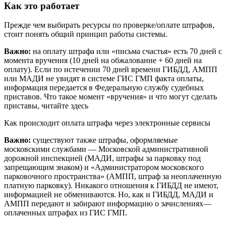
Как это работает
Прежде чем выбирать ресурсы по проверке/оплате штрафов,
стоит понять общий принцип работы системы.
Важно:
на оплату штрафа или «письма счастья» есть 70 дней с
момента вручения (10 дней на обжалование + 60 дней на
оплату). Если по истечении 70 дней времени ГИБДД, АМПП
или МАДИ не увидят в системе ГИС ГМП факта оплаты,
информация передается в Федеральную службу судебных
приставов. Что такое момент «вручения» и что могут сделать
приставы, читайте здесь
Как происходит оплата штрафа через электронные сервисы
Важно:
существуют также штрафы, оформляемые
московскими службами — Московской административной
дорожной инспекцией (МАДИ, штрафы за парковку под
запрещающим знаком) и «Администратором московского
парковочного пространства» (АМПП, штраф за неоплаченную
платную парковку). Никакого отношения к ГИБДД не имеют,
информацией не обмениваются. Но, как и ГИБДД, МАДИ и
АМПП передают и забирают информацию о зачислениях—
оплаченных штрафах из ГИС ГМП.