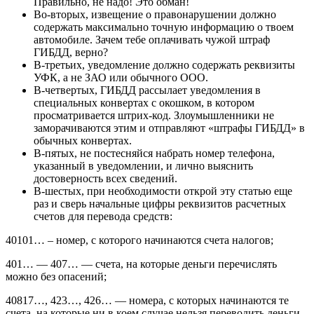
Правильно, не надо! Это обман!
Во-вторых, извещение о правонарушении должно
содержать максимально точную информацию о твоем
автомобиле. Зачем тебе оплачивать чужой штраф
ГИБДД, верно?
В-третьих, уведомление должно содержать реквизиты
УФК, а не ЗАО или обычного ООО.
В-четвертых, ГИБДД рассылает уведомления в
специальных конвертах с окошком, в котором
просматривается штрих-код. Злоумышленники не
заморачиваются этим и отправляют «штрафы ГИБДД» в
обычных конвертах.
В-пятых, не постесняйся набрать номер телефона,
указанный в уведомлении, и лично выяснить
достоверность всех сведений.
В-шестых, при необходимости открой эту статью еще
раз и сверь начальные цифры реквизитов расчетных
счетов для перевода средств:
40101… – номер, с которого начинаются счета налогов;
401… — 407… — счета, на которые деньги перечислять
можно без опасений;
40817…, 423…, 426… — номера, с которых начинаются те
счета, на которые ни в коем случае нельзя переводить деньги.