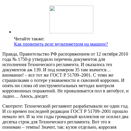
Читайте также:
Как проверить реле мультиметром на машине?
Правда, Правительство РФ распоряжением от 12 октября 2010
года № 1750-р утвердило перечень документов для
исполнения Технического регламента. И оказалось тех
документов аж 139. И под номером 35 там значится…
внимание! – все тот же ГОСТ Р 51709–2001. С теми же
страшилками о потере узнаваемости и сквозной коррозии. И
опять ни слова об инструментальных методах контроля
коррозионных поражений. Не проваливается пол в автобусе, и
ладно… Авось, доедет.
Смотрите: Технический регламент разрабатывали не один год.
И со времен последней редакции ГОСТ Р 51709–2001 прошло
немало лет. И за эти годы громадный коллектив не осилил два
десятка строк для Технического регламента. Вот это я
понимаю – темпы! Значит, так: кузов отдельно, коррозия