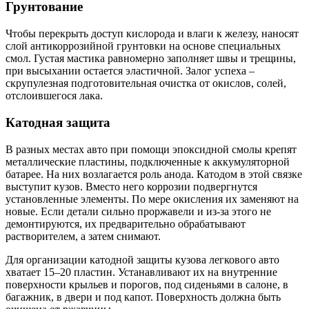
Грунтование
Чтобы перекрыть доступ кислорода и влаги к железу, наносят
слой антикоррозийной грунтовки на основе специальных
смол. Густая мастика равномерно заполняет швы и трещины,
при высыхании остается эластичной. Залог успеха –
скрупулезная подготовительная очистка от окислов, солей,
отслоившегося лака.
Катодная защита
В разных местах авто при помощи эпоксидной смолы крепят
металлические пластины, подключенные к аккумуляторной
батарее. На них возлагается роль анода. Катодом в этой связке
выступит кузов. Вместо него коррозии подвергнутся
установленные элементы. По мере окисления их заменяют на
новые. Если детали сильно проржавели и из-за этого не
демонтируются, их предварительно обрабатывают
растворителем, а затем снимают.
Для организации катодной защиты кузова легкового авто
хватает 15–20 пластин. Устанавливают их на внутренние
поверхности крыльев и порогов, под сиденьями в салоне, в
багажник, в двери и под капот. Поверхность должна быть