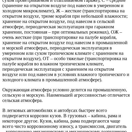
сухом проветриваемом и отапливаемом гараже), С – средние
(хранение на открытом воздухе под навесом в умеренном и
холодном микроклимате), Ж – жесткие (транспортировка на
открытом воздухе, трюме корабля при небольшой влажности;
хранение на открытом воздухе, под навесом в сельской
атмосфере, периодическая эксплуатация при гаражном
хранении, постоянная – при оптимальных режимах), ОЖ –
очень жесткие (при транспортировке на палубе корабля,
хранение на открытом воздухе под навесом в промышленной
и морской атмосферах, периодическая эксплуатация в
умеренном или сухом тропическом климате с хранением на
открытом воздухе), ОТ – особо тяжелые (транспортировка на
палубе корабля во влажном тропическом климате,
периодическая эксплуатация с хранением на открытом
воздухе или под навесом в условиях влажного тропического и
холодного климата в промышленной атмосфере).
Окружающая атмосфера условно делится на промышленную,
сельскую и морскую. Наименьшей агрессивностью отличается
сельская атмосфера.
В легковых автомобилях и автобусах быстрее всего
подвергается коррозии кузов. В грузовых – кабина, рама и
некоторое другое. Кузов, кабина, рама подвергаются чаще
всего чисто коррозионному износу, а трансмиссия, двигатель
– коррозионно-механическому и механическому разрушению