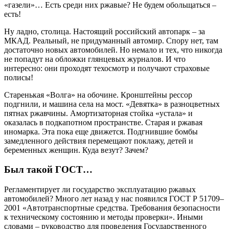
«газели»… Есть среди них ржавые? Не будем обольщаться –
есть!
Ну ладно, столица. Настоящий российский автопарк – за
МКАД. Реальный, не придуманный автомир. Спору нет, там
достаточно новых автомобилей. Но немало и тех, что никогда
не попадут на обложки глянцевых журналов. И что
интересно: они проходят техосмотр и получают страховые
полисы!
Старенькая «Волга» на обочине. Крон­штейны рессор
подгнили, и машина села на мост. «Девятка» в разноцветных
пятнах ржавчины. Амортизаторная стойка «устала» и
оказалась в подкапотном пространстве. Старая и ржавая
иномарка. Эта пока еще движется. Подгнившие бомбы
замедленного действия перемещают поклажу, детей и
беременных женщин. Куда везут? Зачем?
Был такой ГОСТ…
Регламентирует ли государство эксплуатацию ржавых
автомобилей? Много лет назад у нас появился ГОСТ Р 51709–
2001 «Автотранспортные средства. Требования безопасности
к техническому состоянию и методы проверки». Иными
словами – руководство для проведения Государственного