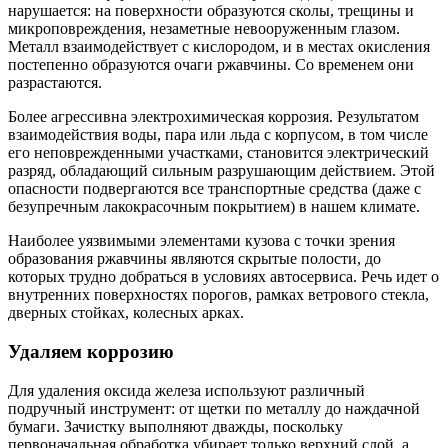
нарушается: на поверхности образуются сколы, трещины и
микроповреждения, незаметные невооруженным глазом.
Металл взаимодействует с кислородом, и в местах окисления
постепенно образуются очаги ржавчины. Со временем они
разрастаются.
Более агрессивна электрохимическая коррозия. Результатом
взаимодействия воды, пара или льда с корпусом, в том числе
его неповрежденными участками, становится электрический
разряд, обладающий сильным разрушающим действием. Этой
опасности подвергаются все транспортные средства (даже с
безупречным лакокрасочным покрытием) в нашем климате.
Наиболее уязвимыми элементами кузова с точки зрения
образования ржавчины являются скрытые полости, до
которых трудно добраться в условиях автосервиса. Речь идет о
внутренних поверхностях порогов, рамках ветрового стекла,
дверных стойках, колесных арках.
Удаляем коррозию
Для удаления оксида железа используют различный
подручный инструмент: от щетки по металлу до наждачной
бумаги. Зачистку выполняют дважды, поскольку
первоначальная обработка убирает только верхний слой, а