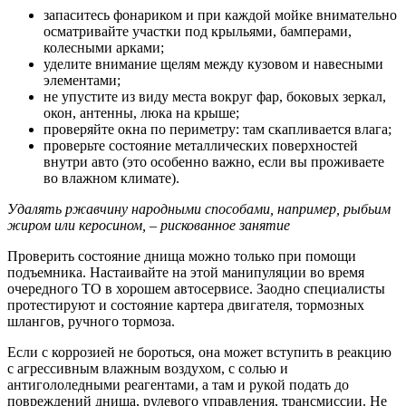
запаситесь фонариком и при каждой мойке внимательно
осматривайте участки под крыльями, бамперами,
колесными арками;
уделите внимание щелям между кузовом и навесными
элементами;
не упустите из виду места вокруг фар, боковых зеркал,
окон, антенны, люка на крыше;
проверяйте окна по периметру: там скапливается влага;
проверьте состояние металлических поверхностей
внутри авто (это особенно важно, если вы проживаете
во влажном климате).
Удалять ржавчину народными способами, например, рыбьим
жиром или керосином, – рискованное занятие
Проверить состояние днища можно только при помощи
подъемника. Настаивайте на этой манипуляции во время
очередного ТО в хорошем автосервисе. Заодно специалисты
протестируют и состояние картера двигателя, тормозных
шлангов, ручного тормоза.
Если с коррозией не бороться, она может вступить в реакцию
с агрессивным влажным воздухом, с солью и
антигололедными реагентами, а там и рукой подать до
повреждений днища, рулевого управления, трансмиссии. Не