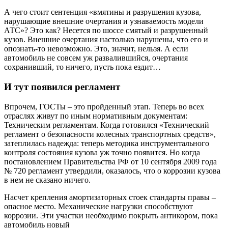
А чего стоит сентенция «вмятины и разрушения кузова,
нарушающие внешние очертания и узнаваемость модели
АТС»? Это как? Несется по шоссе смятый и разрушенный
кузов. Внешние очертания настолько нарушены, что его и
опознать-то невозможно. Это, значит, нельзя. А если
автомобиль не совсем уж развалившийся, очертания
сохранивший, то ничего, пусть пока ездит…
И тут появился регламент
Впрочем, ГОСТы – это пройденный этап. Теперь во всех
отраслях живут по иным нормативным документам:
Техническим регламентам. Когда готовился «Технический
регламент о безопасности колесных транспортных средств»,
затеп­лилась надежда: теперь методика инструментального
контроля состояния кузова уж точно появится. Но когда
постановлением Правительства РФ от 10 сентября 2009 года
№ 720 регламент утвердили, оказалось, что о коррозии кузова
в нем не сказано ничего.
Насчет крепления амортизаторных стоек стандарты правы –
опасное место. Механические нагрузки способствуют
коррозии. Эти участки необходимо покрыть антикором, пока
автомобиль новый