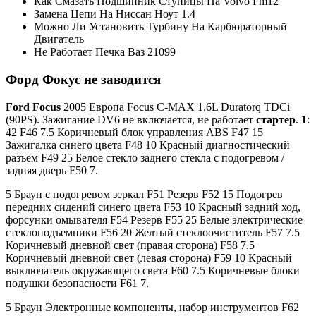
Как Смазать Подшипник Ступицы На Volvo Fm12
Замена Цепи На Ниссан Ноут 1.4
Можно Ли Установить Турбину На Карбюраторный
Двигатель
Не Работает Печка Ваз 21099
Форд Фокус не заводится
Ford Focus
2005 Европа Focus C-MAX 1.6L Duratorq TDCi
(90PS). Зажигание DV6 не включается, не работает
стартер
.
1
:
42 F46 7.5 Коричневый блок управления ABS F47 15
Зажигалка синего цвета F48 10 Красный диагностический
разъем F49 25 Белое стекло заднего стекла с подогревом /
задняя дверь F50 7.
5 Браун с подогревом зеркал F51 Резерв F52 15 Подогрев
передних сидений синего цвета F53 10 Красный задний ход,
форсунки омывателя F54 Резерв F55 25 Белые электрические
стеклоподъемники F56 20 Желтый стеклоочиститель F57 7.5
Коричневый дневной свет (правая сторона) F58 7.5
Коричневый дневной свет (левая сторона) F59 10 Красный
выключатель окружающего света F60 7.5 Коричневые блоки
подушки безопасности F61 7.
5 Браун Электронные компоненты, набор инструментов F62