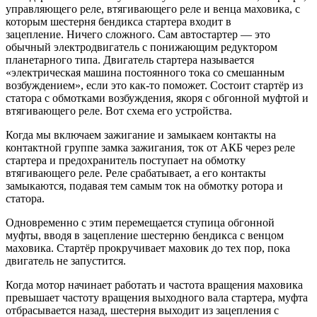
управляющего реле, втягивающего реле и венца маховика, с
которым шестерня бендикса стартера входит в
зацепление. Ничего сложного. Сам автостартер — это
обычный электродвигатель с понижающим редуктором
планетарного типа. Двигатель стартера называется
«электрическая машина постоянного тока со смешанным
возбуждением», если это как-то поможет. Состоит стартёр из
статора с обмотками возбуждения, якоря с обгонной муфтой и
втягивающего реле. Вот схема его устройства.
Когда мы включаем зажигание и замыкаем контакты на
контактной группе замка зажигания, ток от АКБ через реле
стартера и предохранитель поступает на обмотку
втягивающего реле. Реле срабатывает, а его контакты
замыкаются, подавая тем самым ток на обмотку ротора и
статора.
Одновременно с этим перемещается ступица обгонной
муфты, вводя в зацепление шестерню бендикса с венцом
маховика. Стартёр прокручивает маховик до тех пор, пока
двигатель не запустится.
Когда мотор начинает работать и частота вращения маховика
превышает частоту вращения выходного вала стартера, муфта
отбрасывается назад, шестерня выходит из зацепления с