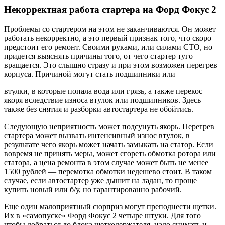
Некорректная работа стартера на Форд Фокус 2
Проблемы со стартером на этом не заканчиваются. Он может
работать некорректно, а это первый признак того, что скоро
предстоит его ремонт. Своими руками, или силами СТО, но
придется выяснять причины того, от чего стартер туго
вращается. Это слышно стразу и при этом возможен перегрев
корпуса. Причиной могут стать подшипники или
втулки, в которые попала вода или грязь, а также перекос
якоря вследствие износа втулок или подшипников. Здесь
также без снятия и разборки автостартера не обойтись.
Следующую неприятность может подсунуть якорь. Перегрев
стартера может вызвать интенсивный износ втулок, в
результате чего якорь может начать замыкать на статор. Если
вовремя не принять меры, может сгореть обмотка ротора или
статора, а цена ремонта в этом случае может быть не менее
1500 рублей — перемотка обмотки недешево стоит. В таком
случае, если автостартер уже дышит на ладан, то проще
купить новый или б/у, но гарантированно рабочий.
Еще один малоприятный сюрприз могут преподнести щетки.
Их в «самопуске» Форд Фокус 2 четыре штуки. Для того
чтобы добраться до блока щеткодержателя, надо снимать и