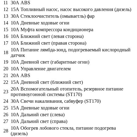
11
30А ABS
12
15А Топливный насос, насос высокого давления (дизель)
13
30А Стеклоочиститель (омываетль) фар
14
10А Дневные ходовые огни
15
10А Муфта компрессора кондиционера
16
10А Ближний свет (левая сторона)
17
10А Ближний свет (правая сторона)
10А Питание лямбда-зонд, подогреваемый кислородный
18
датчик
19
10А Дневной свет (габаритные огни)
20
10А Управление двигателем
21
20А ABS
22
15А Дневной свет (ближний свет)
20А Вспомогательный отопитель, резервное питание
23
противоугонной системы (ST170)
24
30А Свечи накаливания, сабвуфер (ST170)
25
15А Дневные ходовые огни
26
10А Дальний свет (слева)
27
10А Дальний свет (справа)
10А Обогрев лобового стекла, питание подогрева
28
(дизель)