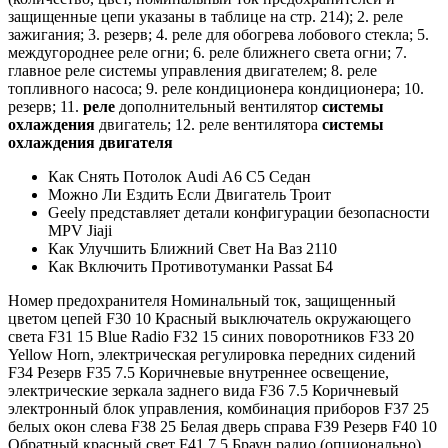
защищенные цепи указаны в таблице на стр. 214); 2. реле
зажигания; 3. резерв; 4. реле для обогрева лобового стекла; 5.
междугороднее реле огни; 6. реле ближнего света огни; 7.
главное реле системы управления двигателем; 8. реле
топливного насоса; 9. реле кондиционера кондиционера; 10.
резерв; 11.
реле
дополнительный вентилятор
системы
охлаждения
двигатель; 12. реле вентилятора
системы
охлаждения двигателя
Как Снять Потолок Audi А6 С5 Седан
Можно Ли Ездить Если Двигатель Троит
Geely представляет детали конфигурации безопасности
MPV Jiaji
Как Улучшить Ближний Свет На Ваз 2110
Как Включить Противотуманки Passat Б4
Номер предохранителя Номинальный ток, защищенный
цветом цепей F30 10 Красный выключатель окружающего
света F31 15 Blue Radio F32 15 синих поворотников F33 20
Yellow Horn, электрическая регулировка передних сидений
F34 Резерв F35 7.5 Коричневые внутреннее освещение,
электрические зеркала заднего вида F36 7.5 Коричневый
электронный блок управления, комбинация приборов F37 25
белых окон слева F38 25 Белая дверь справа F39 Резерв F40 10
Обратный красный свет F41 7.5 Браун радио (опционально)