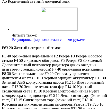
7.5 Коричневый светлый номерной знак
Читайте также:
Регулировка фар поло седан своими руками
F63 20 Желтый центральный замок
F1 40 оранжевый нормальный F2 Резерв F3 Резерв Лобовое
стекло F4 50 с красным обогревом F5 Резерв F6 30 Зеленый
Дополнительный вентилятор радиатора для охлаждения
двигателя (с кондиционером) F7 40 оранжевый нормальный
F8 30 Зеленое зажигание F9 20 Система управления
двигателем желтая F10 1 черный зарядить аккумулятор F11 30
Зеленый ABS корпус клапана насоса F12 15 Blue топливный
насос F13 30 Зеленые омыватели фар F14 10 Красный
стояночный свет F15 10 Красная электромагнитная муфта
компрессора кондиционера F16 15 Левая синяя фара (ближний
свет) F17 15 Синяя правая фара (ближний свет) F18 10
Красный датчик концентрации кислорода Резерв F19 F20 10
Красная система управления двигателем F21 20 желтых