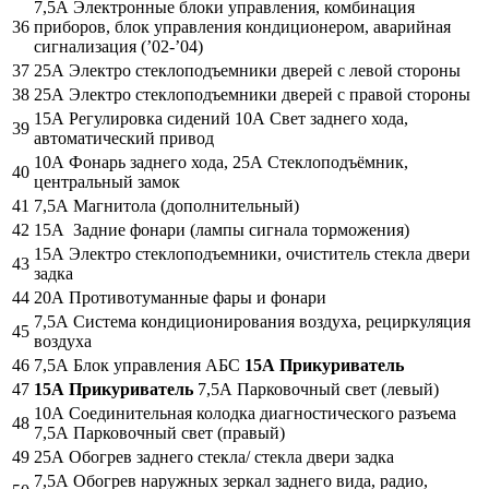
7,5А Электронные блоки управления, комбинация
36
приборов, блок управления кондиционером, аварийная
сигнализация (’02-’04)
37
25А Электро стеклоподъемники дверей с левой стороны
38
25А Электро стеклоподъемники дверей с правой стороны
15А Регулировка сидений 10А Свет заднего хода,
39
автоматический привод
10А Фонарь заднего хода, 25А Стеклоподъёмник,
40
центральный замок
41
7,5А Магнитола (дополнительный)
42
15А Задние фонари (лампы сигнала торможения)
15А Электро стеклоподъемники, очиститель стекла двери
43
задка
44
20А Противотуманные фары и фонари
7,5А Система кондиционирования воздуха, рециркуляция
45
воздуха
46
7,5А Блок управления АБС
15А Прикуриватель
47
15А Прикуриватель
7,5А Парковочный свет (левый)
10А Соединительная колодка диагностического разъема
48
7,5А Парковочный свет (правый)
49
25А Обогрев заднего стекла/ стекла двери задка
7,5А Обогрев наружных зеркал заднего вида, радио,