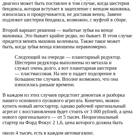
диагноз может быть поставлен в том случае, когда шестерня
бендикса, которая вступает в зацепление с венцом маховика,
износилась и прокручивается, не доставая венец. Замене
подлежит шестерня бендикса, возможно, с муфтой в сборе.
Второй вариант решения — выбитые зубья на венце
маховика. Это бывает крайне редко, но бывает. В этом случае
придется менять маховик коленвала. Также такое может
быть, когда зубья венца изношены неравномерно.
Следующий на очереди — планетарный редуктор.
Шестерни редуктора выполнены из металла и
служат очень долго, а вот планетарная шестерня
— пластмассовая. На нее и падает подозрение в
большинстве случаев. Вполне возможно, что она
износилась раньше времени.
В каждом из этих случаев предстоит демонтаж и разборка
нашего основного пускового агрегата. Конечно, можно
купить новый автостартер, однако рабочий оригинальный
агрегат с восстановления будет стоить от 3 000 рублей, а цена
нового оригинального — от 5 тысяч. Неоригинальный
стартер на Форд Фокус 2 1,6, цена которого должна быть
около 4 тысяч, есть в каждом автомагазине.