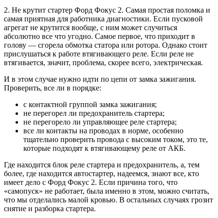
2. Не крутит стартер Форд Фокус 2. Самая простая поломка и
самая приятная для работника диагностики. Если пусковой
агрегат не крутится вообще, с ним может случиться
абсолютно все что угодно. Самое первое, что приходит в
голову — сгорела обмотка статора или ротора. Однако стоит
прислушаться к работе втягивающего реле. Если реле не
втягивается, значит, проблема, скорее всего, электрическая.
И в этом случае нужно идти по цепи от замка зажигания.
Проверить, все ли в порядке:
с контактной группой замка зажигания;
не перегорел ли предохранитель стартера;
не перегорело ли управляющее реле стартера;
все ли контакты на проводах в норме, особенно
тщательно проверить провода с высоким током, это те,
которые подходят к втягивающему реле от АКБ.
Где находится блок реле стартера и предохранитель, а, тем
более, где находится автостартер, надеемся, знают все, кто
имеет дело с Форд Фокус 2. Если причина того, что
«самопуск» не работает, была именно в этом, можно считать,
что мы отделались малой кровью. В остальных случаях грозит
снятие и разборка стартера.