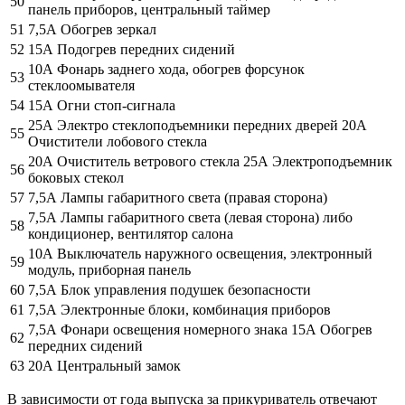
50
панель приборов, центральный таймер
51
7,5А Обогрев зеркал
52
15А Подогрев передних сидений
10А Фонарь заднего хода, обогрев форсунок
53
стеклоомывателя
54
15А Огни стоп-сигнала
25А Электро стеклоподъемники передних дверей 20А
55
Очистители лобового стекла
20А Очиститель ветрового стекла 25А Электроподъемник
56
боковых стекол
57
7,5А Лампы габаритного света (правая сторона)
7,5А Лампы габаритного света (левая сторона) либо
58
кондиционер, вентилятор салона
10А Выключатель наружного освещения, электронный
59
модуль, приборная панель
60
7,5А Блок управления подушек безопасности
61
7,5А Электронные блоки, комбинация приборов
7,5А Фонари освещения номерного знака 15А Обогрев
62
передних сидений
63
20А Центральный замок
В зависимости от года выпуска за прикуриватель отвечают