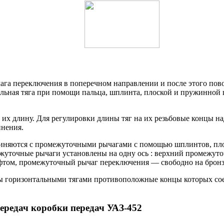
ага переключения в поперечном направлении и после этого пово
альная тяга при помощи пальца, шплинта, плоской и пружинной 
их длину. Для регулировки длины тяг на их резьбовые концы н
инения.
диняются с промежуточными рычагами с помощью шплинтов, пл
ежуточные рычаги установлены на одну ось : верхний промежу
ом, промежуточный рычаг переключения — свободно на бронзово
ы горизонтальными тягами противоположные концы которых сое
ередач коробки передач УАЗ-452