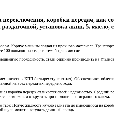
 переключения, коробки передач, как соб
раздаточной, установка акпп, 5, масло, 
овом. Корпус машины создан из прочного материала. Транспорт
ее 100 лошадиных сил, системой трансмиссии.
шенную проходимость, стали серийно производить на Ульяновск
т механическая КПП (четырехступенчатая). Обеспечивают облег
нной на всех передачах переднего хода.
 коробка передач отличается своей надежностью. Средний ресу
яется возможным открутить при помощи шестигранного ключа.
ую тару. Новую жидкость нужно заливать до имеющегося на коро
вой щупа может выступать длинный гвоздь.