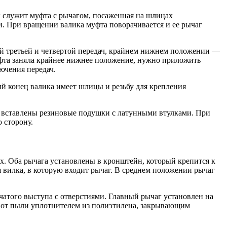
 служит муфта с рычагом, посаженная на шлицах
и. При вращении валика муфта поворачивается и ее рычаг
ой третьей и четвертой передач, крайнем нижнем положении —
уфта заняла крайнее нижнее положение, нужно приложить
ючения передач.
й конец валика имеет шлицы и резьбу для крепления
е вставлены резиновые подушки с латунными втулками. При
 сторону.
. Оба рычага установлены в кронштейн, который крепится к
я вилка, в которую входит рычаг. В среднем положении рычаг
атого выступа с отверстиями. Главный рычаг установлен на
н от пыли уплотнителем из полиэтилена, закрывающим