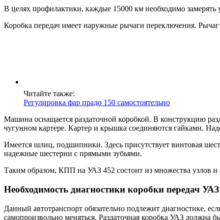
В целях профилактики, каждые 15000 км необходимо замерять 
Коробка передач имеет наружные рычаги переключения. Рычаг в
Читайте также:
Регулировка фар прадо 150 самостоятельно
Машина оснащается раздаточной коробкой. В конструкцию разд
чугунном картере. Картер и крышка соединяются гайками. На
Имеется шлиц, подшипники. Здесь присутствует винтовая шес
надежные шестерни с прямыми зубьями.
Таким образом, КПП на УАЗ 452 состоит из множества узлов и 
Необходимость диагностики коробки передач УАЗ
Данный автотранспорт обязательно подлежит диагностике, если
самопроизвольно меняться. Раздаточная коробка УАЗ должна быт