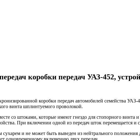
ередач коробки передач УАЗ-452, устрой
ронизированной коробки передач автомобилей семейства УАЗ-4
кого винта шплинтуемого проволокой.
сте со штоками, которые имеют гнездо для стопорного винта и 
ойства. При включении одной из передач шток перемещается и с
 сухарем и не может быть выведен из нейтрального положения д
ует одновременному включению двух передач.