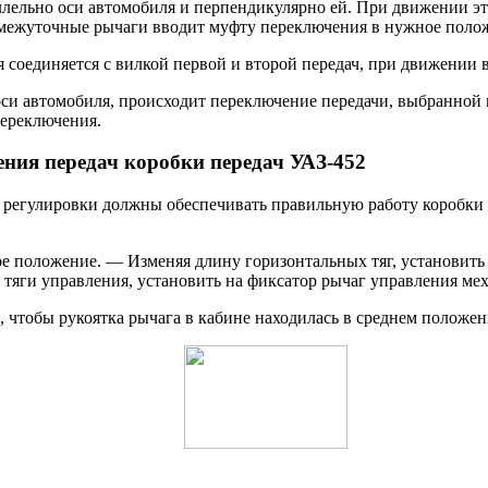
ллельно оси автомобиля и перпендикулярно ей. При движении э
ромежуточные рычаги вводит муфту переключения в нужное поло
соединяется с вилкой первой и второй передач, при движении в
оси автомобиля, происходит переключение передачи, выбранно
переключения.
ния передач коробки передач УАЗ-452
регулировки должны обеспечивать правильную работу коробки п
ое положение. — Изменяя длину горизонтальных тяг, установит
тяги управления, установить на фиксатор рычаг управления ме
, чтобы рукоятка рычага в кабине находилась в среднем положе