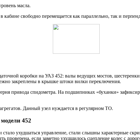
уровень масла.
 кабине свободно перемещается как параллельно, так и перпенд
аточной коробки на УАЗ 452: валы ведущих мостов, шестеренки
дежно закреплены в крышке штоки вилки переключения.
терня привода спидометра. На подшипниках «буханки» зафикси
агрегатов. Данный узел нуждается в регулярном ТО.
 модели 452
 стало ухудшаться управление, стали слышны характерные скрип
ь проверена, если заметно ухудшилось сцепление колес с дорого