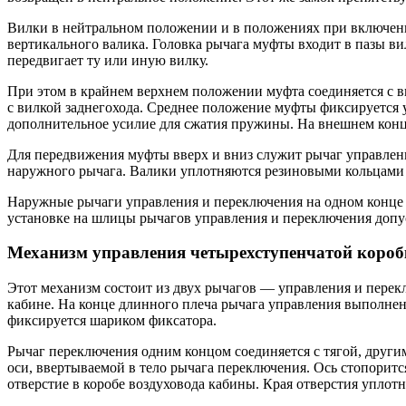
Вилки в нейтральном положении и в положениях при включен
вертикального валика. Головка рычага муфты входит в пазы в
передвигает ту или иную вилку.
При этом в крайнем верхнем положении муфта соединяется с в
с вилкой заднегохода. Среднее положение муфты фиксируется
дополнительное усилие для сжатия пружины. На внешнем конце
Для передвижения муфты вверх и вниз служит рычаг управлени
наружного рычага. Валики уплотняются резиновыми кольцами 
Наружные рычаги управления и переключения на одном конце 
установке на шлицы рычагов управления и переключения допус
Механизм управления четырехступенчатой короб
Этот механизм состоит из двух рычагов — управления и пере
кабине. На конце длинного плеча рычага управления выполнено
фиксируется шариком фиксатора.
Рычаг переключения одним концом соединяется с тягой, други
оси, ввертываемой в тело рычага переключения. Ось стопори
отверстие в коробе воздуховода кабины. Края отверстия упло