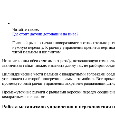
Читайте также:
Где стоит датчик детонации на ниве?
Главный рычаг сначала поворачивается относительно рыч
нужную передачу. К рычагу управления крепится вертик
тягой пальцем и шплинтом.
Нижние концы обеих тяг имеют резьбу, позволяющую изменять 
завинчивая гайки, можно изменять длину тяг, не разбирая соед
Цилиндрические части пальцев с квадратными головками сое
установлен на второй поперечине рамы автомобиля. Все пром
промежуточный рычаг управления закреплен радиальным штифт
Промежуточные рычаги с рычагами коробки передач соединен
квадратными головками.
Работа механизмов управления и переключения п