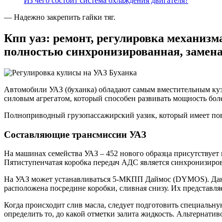
Из чего состоит система охлаждения двигателя?
— Надежно закрепить гайки тяг.
Кпп уаз: ремонт, регулировка механизма
полностью синхронизированная, замена 
Автомобили УАЗ (буханка) обладают самым вместительным куз
силовым агрегатом, который способен развивать мощность бол
Полноприводный грузопассажирский уазик, который имеет повы
Составляющие трансмиссии УАЗ
На машинах семейства УАЗ – 452 нового образца присутствуе
Пятиступенчатая коробка передач АДС является синхронизирова
На УАЗ может устанавливаться 5-МКПП Даймос (DYMOS). Данная
расположена посредине коробки, сливная снизу. Их представл
Когда происходит слив масла, следует подготовить специальн
определить то, до какой отметки залита жидкость. Альтернати