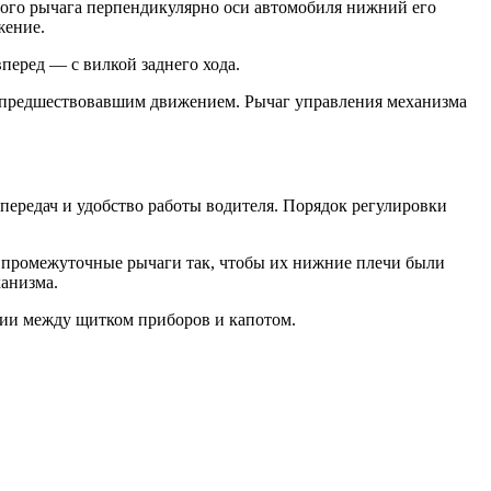
того рычага перпендикулярно оси автомобиля нижний его
жение.
перед — с вилкой заднего хода.
й предшествовавшим движением. Рычаг управления механизма
ередач и удобство работы водителя. Порядок регулировки
ь промежуточные рычаги так, чтобы их нижние плечи были
ханизма.
нии между щитком приборов и капотом.