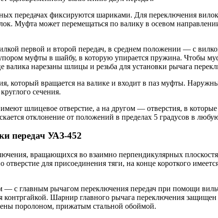
ных передачах фиксируются шариками. Для переключения вилок
илок. Муфта может перемещаться по валику в осевом направлени
илкой первой и второй передач, в среднем положении — с вилк
 упором муфты в шайбу, в которую упирается пружина. Чтобы м
 валика нарезаны шлицы и резьба для установки рычага перекл
я, который вращается на валике и входит в паз муфты. Наружны
круглого сечения.
имеют шлицевое отверстие, а на другом — отверстия, в которы
кается отклонение от положений в пределах 5 градусов в любую
ки передач УАЗ-452
ключения, вращающихся во взаимно перпендикулярных плоскостях
 отверстие для присоединения тяги, на конце короткого имеетс
м — с главным рычагом переключения передач при помощи вильч
тся контргайкой. Шарнир главного рычага переключения защище
тнены поролоном, прижатым стальной обоймой.