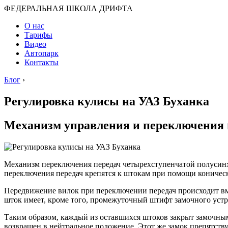
ФЕДЕРАЛЬНАЯ ШКОЛА ДРИФТА
О нас
Тарифы
Видео
Автопарк
Контакты
Блог
›
Регулировка кулисы на УАЗ Буханка
Механизм управления и переключения п
Механизм переключения передач четырехступенчатой полусинх
переключения передач крепятся к штокам при помощи коничес
Передвижение вилок при переключении передач происходит вме
шток имеет, кроме того, промежуточный штифт замочного устр
Таким образом, каждый из оставшихся штоков закрыт замочным
возвращен в нейтральное положение. Этот же замок препятств