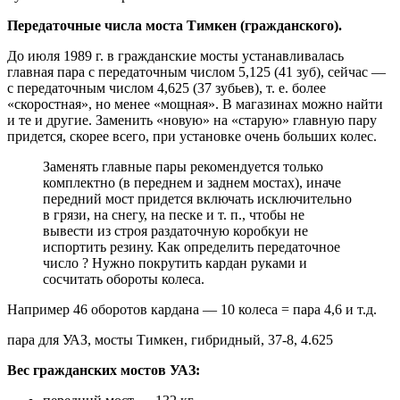
Передаточные числа моста Тимкен (гражданского).
До июля 1989 г. в гражданские мосты устанавливалась
главная пара с передаточным числом 5,125 (41 зуб), сейчас —
с передаточным числом 4,625 (37 зубьев), т. е. более
«скоростная», но менее «мощная». В магазинах можно найти
и те и другие. Заменить «новую» на «старую» главную пару
придется, скорее всего, при установке очень больших колес.
Заменять главные пары рекомендуется только
комплектно (в переднем и заднем мостах), иначе
передний мост придется включать исключительно
в грязи, на снегу, на песке и т. п., чтобы не
вывести из строя раздаточную коробкуи не
испортить резину. Как определить передаточное
число ? Нужно покрутить кардан руками и
сосчитать обороты колеса.
Например 46 оборотов кардана — 10 колеса = пара 4,6 и т.д.
пара для УАЗ, мосты Тимкен, гибридный, 37-8, 4.625
Вес гражданских мостов УАЗ: