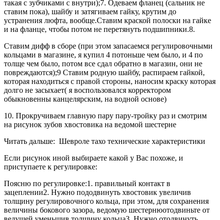
такая с зубчиками с внутри);7. Одеваем фланец (сальник не
ставим пока), шайбу и затягиваем гайку, крутим до
устранения люфта, вообще.Ставим краской полоски на гайке
и на фланце, чтобы потом не перетянуть подшипники.8.
Ставим дифф в сборе (при этом запасаемся регулировочными
кольцами в магазине, я купил 4 потоньше чем было, и 4 по
толще чем было, потом все сдал обратно в магазин, они не
повреждаются);9 Ставим родную шайбу, распираем гайкой,
которая находиться с правой стороны, наносим краску которая
долго не засыхает( я воспользовался корректором
обыкновенны канцелярским, на водной основе)
10. Прокручиваем главную пару пару-тройку раз и смотрим
на рисунок зубов хвостовика на ведомой шестерне
Читать дальше: Шевроле тахо технические характеристики
Если рисунок иной выбираете какой у Вас похоже, и
приступаете к регулировке:
Поясню по регулировке:1. правильный контакт в
зацеплении2. Нужно пододвинуть хвостовик увеличив
толщину регулировочного кольца, при этом, для сохранения
величины бокового зазора, ведомую шестернюотодвиньте от
ведущей уменьшив толщину кольца3. Нужно отодвинуть