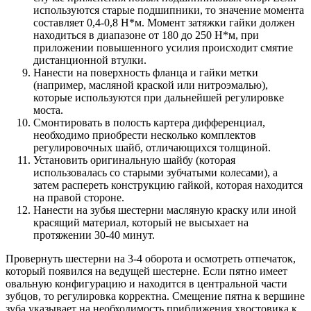
используются старые подшипники, то значение момента
составляет 0,4-0,8 Н*м. Момент затяжки гайки должен
находиться в диапазоне от 180 до 250 Н*м, при
приложении повышенного усилия происходит смятие
дистанционной втулки.
Нанести на поверхность фланца и гайки метки
(например, масляной краской или нитроэмалью),
которые используются при дальнейшей регулировке
моста.
Смонтировать в полость картера дифференциал,
необходимо приобрести несколько комплектов
регулировочных шайб, отличающихся толщиной.
Установить оригинальную шайбу (которая
использовалась со старыми зубчатыми колесами), а
затем распереть конструкцию гайкой, которая находится
на правой стороне.
Нанести на зубья шестерни масляную краску или иной
красящий материал, который не высыхает на
протяжении 30-40 минут.
Провернуть шестерни на 3-4 оборота и осмотреть отпечаток,
который появился на ведущей шестерне. Если пятно имеет
овальную конфигурацию и находится в центральной части
зубцов, то регулировка корректна. Смещение пятна к вершине
зуба указывает на необходимость приближения хвостовика к