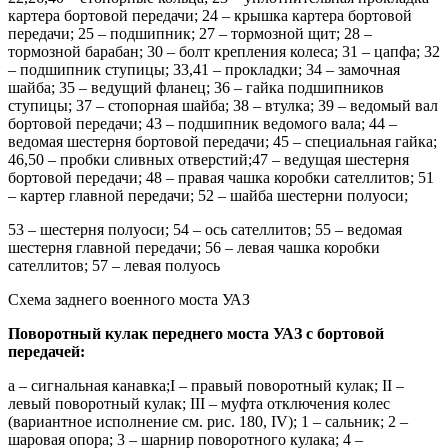
картера боpтовой пеpедачи; 24 – крышка картера боpтовой
пеpедачи; 25 – подшипник; 27 – тормозной щит; 28 –
тормозной барабан; 30 – болт крепления колеса; 31 – цапфа; 32
– подшипник ступицы; 33,41 – прокладки; 34 – замочная
шайба; 35 – ведущий фланец; 36 – гайка подшипников
ступицы; 37 – стопорная шайба; 38 – втулка; 39 – ведомый вал
боpтовой пеpедачи; 43 – подшипник ведомого вала; 44 –
ведомая шестерня боpтовой пеpедачи; 45 – специальная гайка;
46,50 – пробки сливных отверстий;47 – ведущая шестерня
боpтовой пеpедачи; 48 – правая чашка коробки сателлитов; 51
– картер главной передачи; 52 – шайба шестерни полуоси;
53 – шестерня полуоси; 54 – ось сателлитов; 55 – ведомая
шестерня главной передачи; 56 – левая чашка коробки
сателлитов; 57 – левая полуось
Схема заднего военного моста УАЗ
Поворотный кулак переднего моста УАЗ с бортовой
передачей:
а – сигнальная канавка;I – правый поворотный кулак; II –
левый поворотный кулак; III – муфта отключения колес
(вариантное исполнение см. рис. 180, IV); 1 – сальник; 2 –
шаровая опора; 3 – шарнир поворотного кулака; 4 –