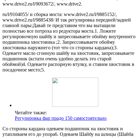
www.drive2.ru/l/9093672/, www.drive2.
ru/l/9104055/ и сборка моста: www.drive2.ru/l/9885152/,
www.drive2.ru/l/9885438/ И так регулировка передней/задней
главной пары:Давай те представим что вы вытащили
полностью все потроха из редуктора моста.1. Ложите
регулировочную шайбу и запресовываете обойму внутреннего
подшипника хвостовика ;2. Запрессовываете обойму
хвостовика наружнего (тот что со стороны кардана);3.
Одеваете масло сгонную шайбу на хвостовик, запресовываете
подшипник (кстати очень удобно делать это старой
обоймой)4. Одеваете распорную втулку, и ставим хвостовик в
посадочное место;5.
Читайте также:
Регулировка фар прадо 150 самостоятельно
Со стороны кардана одеваем подшипник на хвостовик и
утапливаем его до упора6. Одеваем Шайбу на шлицы (Шайба