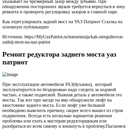
указывает на чрезмерный зазор между зубьями. При
обнаружении посторонних звуков требуется вернуться в зону
ремонта и проверить регулировку зазоров в главной паре.
Как отрегулировать задний мост на УАЗ Патриот Ссылка на
основную публикацию
Источник: https://MyUazPatriot.ru/transmissija/kak-otregulirovat-
zadnij-most-na-uaz-patriot
Ремонт редуктора заднего моста уаз
патриот
При эксплуатации автомобиля УАЗ(буханка), который
эксплуатируется по бездорожью надо следить за ходовой
частью, а также подвеской. Важная деталь у автомобиля это
мосты. Так вот при заезде на яму обнаружили люфт на
хвостовике заднего моста. Если люфт уже большой
необходимо выяснить причину, скорее всего вышел из строя
подшипник. Всегда есть несколько вариантов решения
проблемы или ехать к мастерам редукторщикам или
разобраться во всем самому и вникнуть в проблему.Пытаемся