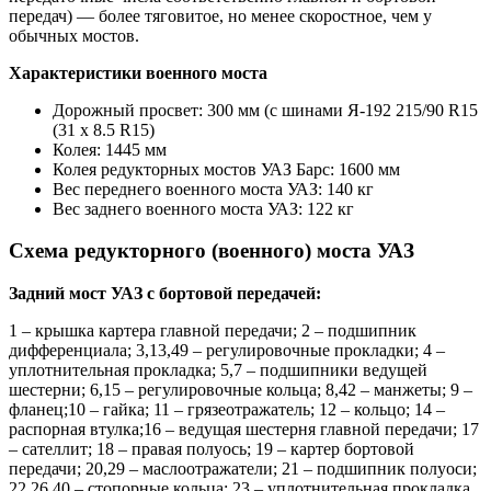
передач) — более тяговитое, но менее скоростное, чем у
обычных мостов.
Характеристики военного моста
Дорожный просвет: 300 мм (с шинами Я-192 215/90 R15
(31 x 8.5 R15)
Колея: 1445 мм
Колея редукторных мостов УАЗ Барс: 1600 мм
Вес переднего военного моста УАЗ: 140 кг
Вес заднего военного моста УАЗ: 122 кг
Схема редукторного (военного) моста УАЗ
Задний мост УАЗ с бортовой передачей:
1 – крышка картера главной передачи; 2 – подшипник
дифференциала; 3,13,49 – регулировочные прокладки; 4 –
уплотнительная прокладка; 5,7 – подшипники ведущей
шестерни; 6,15 – регулировочные кольца; 8,42 – манжеты; 9 –
фланец;10 – гайка; 11 – грязеотражатель; 12 – кольцо; 14 –
распорная втулка;16 – ведущая шестерня главной передачи; 17
– сателлит; 18 – правая полуось; 19 – картер боpтовой
пеpедачи; 20,29 – маслоотражатели; 21 – подшипник полуоси;
22,26,40 – стопорные кольца; 23 – уплотнительная прокладка