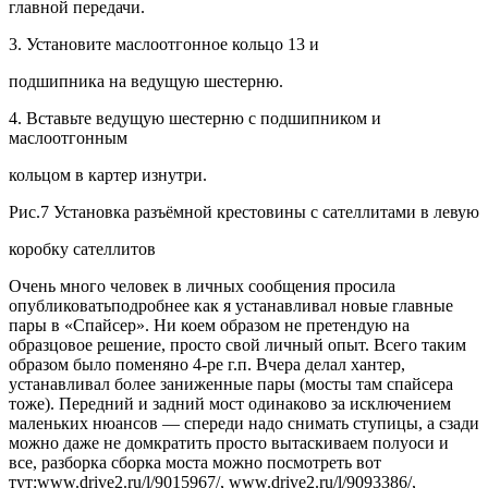
главной передачи.
3. Установите маслоотгонное кольцо 13 и
подшипника на ведущую шестерню.
4. Вставьте ведущую шестерню с подшипником и
маслоотгонным
кольцом в картер изнутри.
Рис.7 Установка разъёмной крестовины с сателлитами в левую
коробку сателлитов
Очень много человек в личных сообщения просила
опубликоватьподробнее как я устанавливал новые главные
пары в «Спайсер». Ни коем образом не претендую на
образцовое решение, просто свой личный опыт. Всего таким
образом было поменяно 4-ре г.п. Вчера делал хантер,
устанавливал более заниженные пары (мосты там спайсера
тоже). Передний и задний мост одинаково за исключением
маленьких нюансов — спереди надо снимать ступицы, а сзади
можно даже не домкратить просто вытаскиваем полуоси и
все, разборка сборка моста можно посмотреть вот
тут:www.drive2.ru/l/9015967/, www.drive2.ru/l/9093386/,