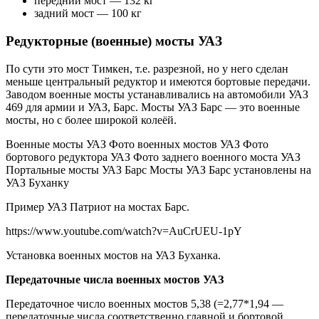
передний мост — 132 кг
задний мост — 100 кг
Редукторные (военные) мосты УАЗ
По сути это мост Тимкен, т.е. разрезной, но у него сделан
меньше центральный редуктор и имеются бортовые передачи.
Заводом военные мосты устанавливались на автомобили УАЗ
469 для армии и УАЗ, Барс. Мосты УАЗ Барс — это военные
мосты, но с более широкой колеёй.
Военные мосты УАЗ Фото военных мостов УАЗ Фото
бортового редуктора УАЗ Фото заднего военного моста УАЗ
Портальные мосты УАЗ Барс Мосты УАЗ Барс установлены на
УАЗ Буханку
Пример УАЗ Патриот на мостах Барс.
https://www.youtube.com/watch?v=AuCrUEU-1pY
Установка военных мостов на УАЗ Буханка.
Передаточные числа военных мостов УАЗ
Передаточное число военных мостов 5,38 (=2,77*1,94 —
передаточные числа соответственно главной и бортовой