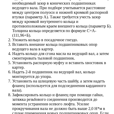
необходимый зазор в конических подшипниках
ведущего вала. При подборе учитывается расстояние
между центром полуоси и нижней кромкой распорной
втулки (параметр А). Также требуется учесть зазор
между кромкой внутреннего кольца и
противоположным краем внешнего кольца (параметр Б).
Толщина кольца определяется по формуле С=А-
(111,96+Б).
Уложить кольцо в посадочное гнездо.
Вставить внешние кольца подшипниковых опор
ведущего вала в картер.
Надеть кольцо для сгона масла на ведущий вал, а затем
смонтировать тыловой подшипник.
Установить распорную муфту и вставить хвостовик в
картер.
Надеть 2-й подшипник на ведущий вал, кольцо
монтируется до упора.
Установить на шлицевую часть шайбу, а затем надеть
фланец (используется для подсоединения карданного
вала).
Зафиксировать кольцо и фланец при помощи гайки,
затяжка резьбового соединения производится до
момента устранения осевого люфта. Усилие
прокручивания вала не должно быть выше 2,0 Н*м в
случае применения новых подшипниковых опор. Если