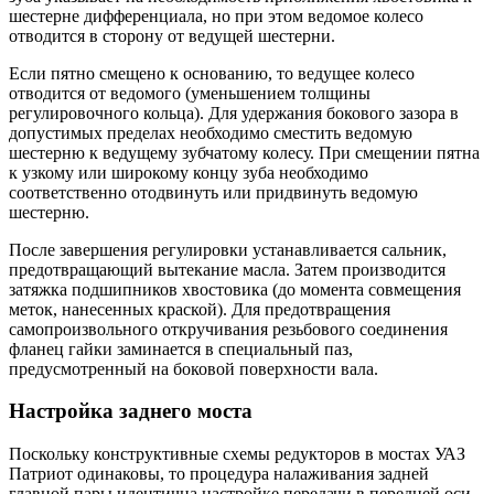
шестерне дифференциала, но при этом ведомое колесо
отводится в сторону от ведущей шестерни.
Если пятно смещено к основанию, то ведущее колесо
отводится от ведомого (уменьшением толщины
регулировочного кольца). Для удержания бокового зазора в
допустимых пределах необходимо сместить ведомую
шестерню к ведущему зубчатому колесу. При смещении пятна
к узкому или широкому концу зуба необходимо
соответственно отодвинуть или придвинуть ведомую
шестерню.
После завершения регулировки устанавливается сальник,
предотвращающий вытекание масла. Затем производится
затяжка подшипников хвостовика (до момента совмещения
меток, нанесенных краской). Для предотвращения
самопроизвольного откручивания резьбового соединения
фланец гайки заминается в специальный паз,
предусмотренный на боковой поверхности вала.
Настройка заднего моста
Поскольку конструктивные схемы редукторов в мостах УАЗ
Патриот одинаковы, то процедура налаживания задней
главной пары идентична настройке передачи в передней оси.