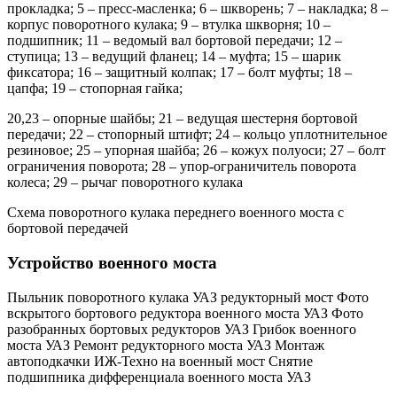
прокладка; 5 – пресс-масленка; 6 – шкворень; 7 – накладка; 8 –
корпус поворотного кулака; 9 – втулка шкворня; 10 –
подшипник; 11 – ведомый вал боpтовой пеpедачи; 12 –
ступица; 13 – ведущий фланец; 14 – муфта; 15 – шаpик
фиксатора; 16 – защитный колпак; 17 – болт муфты; 18 –
цапфа; 19 – стопорная гайка;
20,23 – опорные шайбы; 21 – ведущая шестерня боpтовой
пеpедачи; 22 – стопоpный штифт; 24 – кольцо уплотнительное
резиновое; 25 – упорная шайба; 26 – кожух полуоси; 27 – болт
ограничения поворота; 28 – упор-ограничитель поворота
колеса; 29 – рычаг поворотного кулака
Схема поворотного кулака переднего военного моста с
бортовой передачей
Устройство военного моста
Пыльник поворотного кулака УАЗ редукторный мост Фото
вскрытого бортового редуктора военного моста УАЗ Фото
разобранных бортовых редукторов УАЗ Грибок военного
моста УАЗ Ремонт редукторного моста УАЗ Монтаж
автоподкачки ИЖ-Техно на военный мост Снятие
подшипника дифференциала военного моста УАЗ