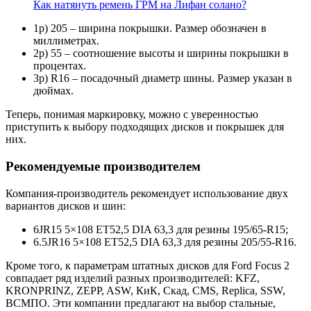
Как натянуть ремень ГРМ на Лифан солано?
1р) 205 – ширина покрышки. Размер обозначен в
миллиметрах.
2р) 55 – соотношение высоты и ширины покрышки в
процентах.
3р) R16 – посадочный диаметр шины. Размер указан в
дюймах.
Теперь, понимая маркировку, можно с уверенностью
приступить к выбору подходящих дисков и покрышек для
них.
Рекомендуемые производителем
Компания-производитель рекомендует использование двух
вариантов дисков и шин:
6JR15 5×108 ET52,5 DIA 63,3 для резины 195/65-R15;
6.5JR16 5×108 ET52,5 DIA 63,3 для резины 205/55-R16.
Кроме того, к параметрам штатных дисков для Ford Focus 2
совпадает ряд изделий разных производителей: KFZ,
KRONPRINZ, ZEPP, ASW, КиК, Скад, CMS, Replica, SSW,
ВСМПО. Эти компании предлагают на выбор стальные,