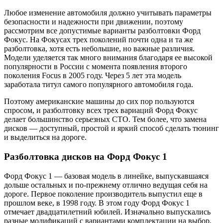
Любое изменение автомобиля должно учитывать параметры
безопасности и надежности при движении, поэтому
рассмотрим все допустимые варианты разболтовки Форд
Фокус. На Фокусах трех поколений почти одна и та же
разболтовка, хотя есть небольшие, но важные различия.
Модели уделяется так много внимания благодаря ее высокой
популярности в России с момента появления второго
поколения Focus в 2005 году. Через 5 лет эта модель
заработала титул самого популярного автомобиля года.
Поэтому американские машины до сих пор пользуются
спросом, и разболтовку всех трех вариаций Форд Фокус
делает большинство серьезных СТО. Тем более, что замена
дисков — доступный, простой и яркий способ сделать тюнинг
и выделиться на дороге.
Разболтовка дисков на Форд Фокус 1
Форд Фокус 1 — базовая модель в линейке, выпускавшаяся
дольше остальных и по-прежнему отлично ведущая себя на
дороге. Первое поколение производитель выпустил еще в
прошлом веке, в 1998 году. В этом году Форд Фокус 1
отмечает двадцатилетний юбилей. Изначально выпускались
разные модификаций с вариантами комплектации на выбор,