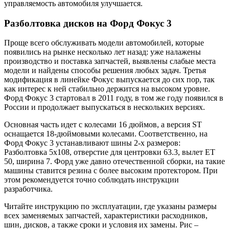
управляемость автомобиля улучшается.
Разболтовка дисков на Форд Фокус 3
Проще всего обслуживать модели автомобилей, которые
появились на рынке несколько лет назад: уже налажены
производство и поставка запчастей, выявлены слабые места
модели и найдены способы решения любых задач. Третья
модификация в линейке Фокус выпускается до сих пор, так
как интерес к ней стабильно держится на высоком уровне.
Форд Фокус 3 стартовал в 2011 году, в том же году появился в
России и продолжает выпускаться в нескольких версиях.
Основная часть идет с колесами 16 дюймов, а версия ST
оснащается 18-дюймовыми колесами. Соответственно, на
Форд Фокус 3 устанавливают шины 2-х размеров:
Разболтовка 5х108, отверстие для центровки 63.3, вылет ET
50, ширина 7. Форд уже давно отечественной сборки, на такие
машины ставится резина с более высоким протектором. При
этом рекомендуется точно соблюдать инструкции
разработчика.
Читайте инструкцию по эксплуатации, где указаны размеры
всех заменяемых запчастей, характеристики расходников,
шин, дисков, а также сроки и условия их замены. Рис –