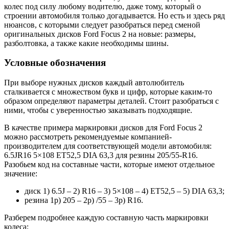
колес под силу любому водителю, даже тому, который о
строении автомобиля только догадывается. Но есть и здесь ряд
нюансов, с которыми следует разобраться перед сменой
оригинальных дисков Ford Focus 2 на новые: размеры,
разболтовка, а также какие необходимы шины.
Условные обозначения
При выборе нужных дисков каждый автолюбитель
сталкивается с множеством букв и цифр, которые каким-то
образом определяют параметры деталей. Стоит разобраться с
ними, чтобы с уверенностью заказывать подходящие.
В качестве примера маркировки дисков для Ford Focus 2
можно рассмотреть рекомендуемые компанией-
производителем для соответствующей модели автомобиля:
6.5JR16 5×108 ET52,5 DIA 63,3 для резины 205/55-R16.
Разобьем код на составные части, которые имеют отдельное
значение:
диск 1) 6.5J – 2) R16 – 3) 5×108 – 4) ET52,5 – 5) DIA 63,3;
резина 1р) 205 – 2р) /55 – 3р) R16.
Разберем подробнее каждую составную часть маркировки
колеса: