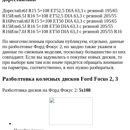
Дорестайл6J R15 5×108 ET52,5 DIA 63,3 с резиной 195/65
R15Или6.5J R16 5×108 ET52,5 DIA 63,3 с резиной 205/55
R16Рестайл6J R15 5×108 ET50 DIA 63,3 с резиной 195/65
R15Или6.5J R16 5×108 ET50 DIA 63,3 с резиной 205/55
R16Или7.0J R16 5×108 ET50 DIA 63,3 с резиной 205/55 R16
По многочисленным просьбам публикуем, отдельно, данные
по разболтовке Форд Фокус 2, но заодно также укажем и
данные по смежным моделям, поскольку большинство из них
совпадают. Если вы задумались о покупке новых дисков, то
при выборе вам там или иначе придется обращать внимание
на парметры, соответственно, в них нужно разбираться.
Разболтовка колесных дисков Ford Focus 2, 3
Разболтовка дисков на Форд Фокус 2:
5х108