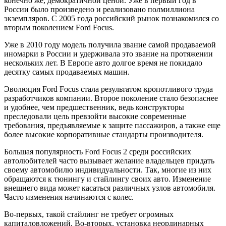
конечно же, демократичной ценой. Уже в первый год в
России было произведено и реализовано полмиллиона
экземпляров. С 2005 года российский рынок познакомился со
вторым поколением Ford Focus.
Уже в 2010 году модель получила звание самой продаваемой
иномарки в России и удерживала это звание на протяжении
нескольких лет. В Европе авто долгое время не покидало
десятку самых продаваемых машин.
Эволюция Ford Focus стала результатом кропотливого труда
разработчиков компании. Второе поколение стало безопаснее
и удобнее, чем предшественник, ведь конструкторы
преследовали цель превзойти высокие современные
требования, предъявляемые к защите пассажиров, а также еще
более высокие корпоративные стандарты производителя.
Большая популярность Ford Focus 2 среди российских
автолюбителей часто вызывает желание владельцев придать
своему автомобилю индивидуальности. Так, многие из них
обращаются к тюнингу и стайлингу своих авто. Изменение
внешнего вида может касаться различных узлов автомобиля.
Часто изменения начинаются с колес.
Во-первых, такой стайлинг не требует огромных
капиталовложений. Во-вторых, установка неординарных