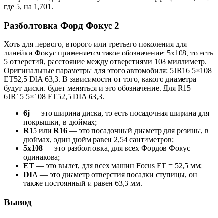
где 5, на 1,701.
Разболтовка Форд Фокус 2
Хоть для первого, второго или третьего поколения для
линейки Фокус применяется такое обозначение: 5х108, то есть
5 отверстий, расстояние между отверстиями 108 миллиметр.
Оригинальные параметры для этого автомобиля: 5JR16 5×108
ET52,5 DIA 63,3. В зависимости от того, какого диаметра
будут диски, будет меняться и это обозначение. Для R15 —
6JR15 5×108 ET52,5 DIA 63,3.
6j
— это ширина диска, то есть посадочная ширина для
покрышки, в дюймах;
R15
или
R16
— это посадочный диаметр для резины, в
дюймах, один дюйм равен 2,54 сантиметров;
5х108
— это разболтовка, для всех Фордов Фокус
одинакова;
ЕТ
— это вылет, для всех машин Focus ЕТ = 52,5 мм;
DIA
— это диаметр отверстия посадки ступицы, он
также постоянный и равен 63,3 мм.
Вывод