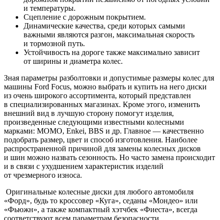
и температуры.
Сцепление с дорожным покрытием.
Динамические качества, среди которых самыми
важными являются разгон, максимальная скорость
и тормозной путь.
Устойчивость на дороге также максимально зависит
от ширины и диаметра колес.
Зная параметры разболтовки и допустимые размеры колес для
машины Ford Focus, можно выбрать и купить на него диски
из очень широкого ассортимента, который представлен
в специализированных магазинах. Кроме этого, изменить
внешний вид в лучшую сторону помогут изделия,
произведенные следующими известными колесными
марками: MOMO, Enkei, BBS и др. Главное — качественно
подобрать размер, цвет и способ изготовления. Наиболее
распространенной причиной для замены колесных дисков
и шин можно назвать сезонность. Но часто замена происходит
и в связи с ухудшением характеристик изделий
от чрезмерного износа.
Оригинальные колесные диски для любого автомобиля
«Форд», будь то кроссовер «Куга», седаны «Мондео» или
«Фьюжн», а также компактный хэтчбек «Фиеста», всегда
соответствуют всем параметрам безопасности.