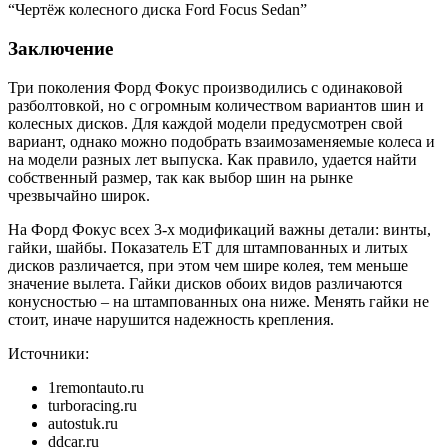
“Чертёж колесного диска Ford Focus Sedan”
Заключение
Три поколения Форд Фокус производились с одинаковой
разболтовкой, но с огромным количеством вариантов шин и
колесных дисков. Для каждой модели предусмотрен свой
вариант, однако можно подобрать взаимозаменяемые колеса и
на модели разных лет выпуска. Как правило, удается найти
собственный размер, так как выбор шин на рынке
чрезвычайно широк.
На Форд Фокус всех 3-х модификаций важны детали: винты,
гайки, шайбы. Показатель ET для штампованных и литых
дисков различается, при этом чем шире колея, тем меньше
значение вылета. Гайки дисков обоих видов различаются
конусностью – на штампованных она ниже. Менять гайки не
стоит, иначе нарушится надежность крепления.
Источники:
1remontauto.ru
turboracing.ru
autostuk.ru
ddcar.ru