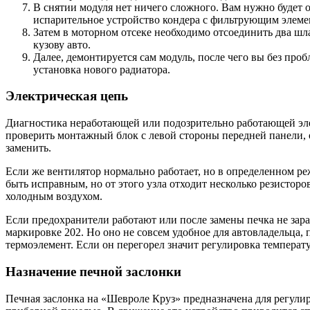
В снятии модуля нет ничего сложного. Вам нужно будет о
испарительное устройство кондера с фильтрующим элеме
Затем в моторном отсеке необходимо отсоединить два шл
кузову авто.
Далее, демонтируется сам модуль, после чего вы без про
установка нового радиатора.
Электрическая цепь
Диагностика неработающей или подозрительно работающей элек
проверить монтажный блок с левой стороны передней панели, о
заменить.
Если же вентилятор нормально работает, но в определенном ре
быть исправным, но от этого узла отходит несколько резисторо
холодным воздухом.
Если предохранители работают или после замены печка не зара
маркировке 202. Но оно не совсем удобное для автовладельца, 
термоэлемент. Если он перегорел значит регулировка температ
Назначение печной заслонки
Печная заслонка на «Шевроле Круз» предназначена для регулир