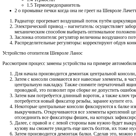
1.5 Термопредохранитель
2 о промывке печки когда она не греет на Шевроле Лачет
Радиатор: прогревает воздушный поток путём циркуляци
Электрический привод – нагнетатель: осуществляет забо
механическим способом выбирать оптимальное положение
Заслонка отопителя: регулятор величины воздушного пот
Распределительные регуляторы: корректируют обдув конк
Устройство отопителя Шевроле Ланос
Рассмотрим процесс замены устройства на примере автомобил
Для начала производится демонтаж центральной консоли, 
Затем с консоли снимаются все навесные элементы, в час
центральную накладку. Также снимите перчаточный ящик 
проводкой, это позволит при сборке не допустить ошибо
Затем вам потребуется длинный вороток, а также ключ тр
потребуется новый фиксатор резьбы, заранее купите его.
Некоторые центральные консоли фиксируются к балке изн
выкручивать. Откручиваются все элементы креплений цен
отсоединить все фиксаторы фишек, на которых зафиксиро
Далее, с правой и с левой стороны вам нужно будет выкр
кузову вы сможете увидеть еще шесть болтов, их тоже ну
Затем производится демонтаж балки. Сделав это, можно 