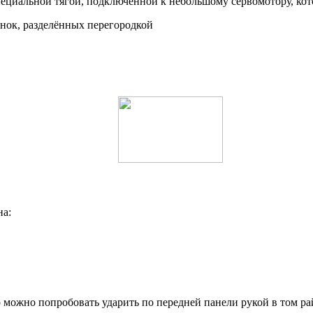
ециальной тягой, подключённой к небольшому сервомотору, кот
инок, разделённых перегородкой
на:
 можно попробовать ударить по передней панели рукой в том рай