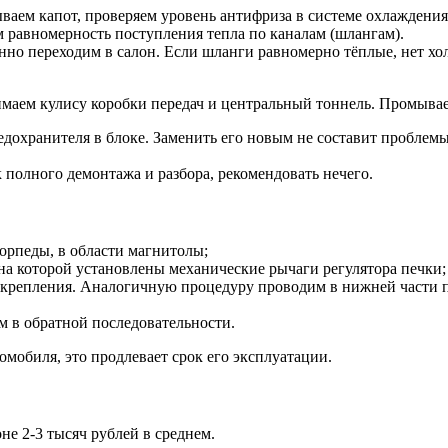
ваем капот, проверяем уровень антифриза в системе охлаждения
м равномерность поступления тепла по каналам (шлангам).
нно переходим в салон. Если шланги равномерно тёплые, нет хол
маем кулису коробки передач и центральный тоннель. Промывае
редохранителя в блоке. Заменить его новым не составит пробле
 полного демонтажа и разбора, рекомендовать нечего.
орпеды, в области магнитолы;
 на которой установлены механические рычаги регулятора печки;
 крепления. Аналогичную процедуру проводим в нижней части пе
м в обратной последовательности.
мобиля, это продлевает срок его эксплуатации.
не 2-3 тысяч рублей в среднем.