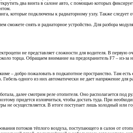
ткрутить два винта в салоне авто, с помощью которых фиксирует
нтом.
анга, которые подключены к радиаторному узлу. Также следует 
блем сможете снять и радиаторное устройство. Для разбора модул
троцепи не представляет сложности для водителя. В первую оч
коло торца. Обращаем внимание на предохранитель F7 – из-за н
жиме – добро пожаловать в подкапотное пространство. Там есть 
в. Гибель одного из них автоматически не дает напряжение для р
ботала, далее смотрим реле отопителя. Оно располагается под р
поэтому придется изловчиться, чтобы достать туда. При необход
уры не осуществляется. В итоге поступает лишь холодный или го
ования потоков тёплого воздуха, поступающего в салон от отопи