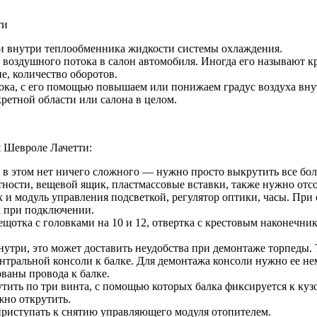
ти
и внутри теплообменника жидкости системы охлаждения.
р воздушного потока в салон автомобиля. Иногда его называют 
, количество оборотов.
ока, с его помощью повышаем или понижаем градус воздуха вну
ретной области или салона в целом.
я Шевроле Лачетти:
в этом нет ничего сложного — нужно просто выкрутить все болты
тности, вещевой ящик, пластмассовые вставки, также нужно отс
и модуль управления подсветкой, регулятор оптики, часы. При
к при подключении.
ещотка с головками на 10 и 12, отвертка с крестовым наконечни
утри, это может доставить неудобства при демонтаже торпеды. 
тральной консоли к балке. Для демонтажа консоли нужно ее немн
ваны провода к балке.
утить по три винта, с помощью которых балка фиксируется к куз
жно открутить.
приступать к снятию управляющего модуля отопителем.