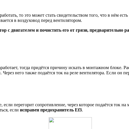
аботать, то это может стать свидетельством того, что в нём ест
ается в воздуховод перед вентилятором.
ор с двигателем и почистить его от грязи, предварительно р
работает, тогда придётся причину искать в монтажном блоке. Ра
я
. Через него также подаётся ток на реле вентилятора. Если он п
, если перегорит сопротивление, через которое подаётся ток на
ться, если
исправен предохранитель Ef3
.