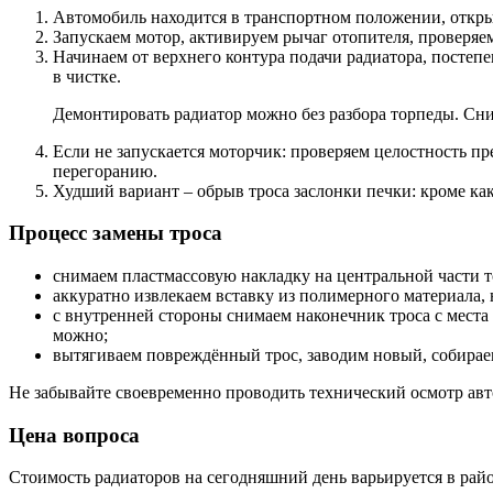
Автомобиль находится в транспортном положении, откры
Запускаем мотор, активируем рычаг отопителя, проверяе
Начинаем от верхнего контура подачи радиатора, постепе
в чистке.
Демонтировать радиатор можно без разбора торпеды. Сни
Если не запускается моторчик: проверяем целостность п
перегоранию.
Худший вариант – обрыв троса заслонки печки: кроме как
Процесс замены троса
снимаем пластмассовую накладку на центральной части т
аккуратно извлекаем вставку из полимерного материала,
с внутренней стороны снимаем наконечник троса с места
можно;
вытягиваем повреждённый трос, заводим новый, собирае
Не забывайте своевременно проводить технический осмотр авто
Цена вопроса
Стоимость радиаторов на сегодняшний день варьируется в райо