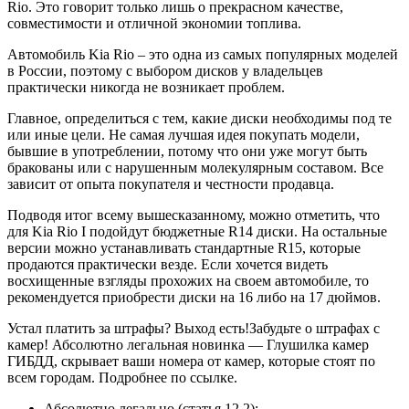
Rio. Это говорит только лишь о прекрасном качестве,
совместимости и отличной экономии топлива.
Автомобиль Kia Rio – это одна из самых популярных моделей
в России, поэтому с выбором дисков у владельцев
практически никогда не возникает проблем.
Главное, определиться с тем, какие диски необходимы под те
или иные цели. Не самая лучшая идея покупать модели,
бывшие в употреблении, потому что они уже могут быть
бракованы или с нарушенным молекулярным составом. Все
зависит от опыта покупателя и честности продавца.
Подводя итог всему вышесказанному, можно отметить, что
для Kia Rio I подойдут бюджетные R14 диски. На остальные
версии можно устанавливать стандартные R15, которые
продаются практически везде. Если хочется видеть
восхищенные взгляды прохожих на своем автомобиле, то
рекомендуется приобрести диски на 16 либо на 17 дюймов.
Устал платить за штрафы? Выход есть!Забудьте о штрафах с
камер! Абсолютно легальная новинка — Глушилка камер
ГИБДД, скрывает ваши номера от камер, которые стоят по
всем городам. Подробнее по ссылке.
Абсолютно легально (статья 12.2);