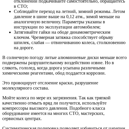
отклонении подкачивайте самостоятельно, обращайтесь
в СТО;
Соблюдайте переход на летний, зимний режимы. Летом
давление в шине выше на 0,12 атм., зимой меньше на
аналогичную величину. Параметры указаны в
инструкции по эксплуатации автомобилем;
Затягивайте гайки на ободе динамометрическим
ключом. Чрезмерная затяжка способствует обрыву
шпилек, слабая — отвинчиванию колеса, столкновению
на дороге.
В солнечную погоду литые алюминиевые диски меньше всего
подвержены разрушительному воздействию извне. Но в
слякоть, гололед, когда дорога усыпана различными
химическими реагентами, обод поддается коррозии.
Это провоцирует отслоение краски, разрушение
молекулярного состава.
Мойте колеса по мере их загрязнения. Так как тряпкой
качественно отмыть вряд ли получится, используйте
компрессоры высокого давления. Подобного класса
оборудование имеется на многих СТО, мастерских,
сервисных центрах.
Систематическая полировка позволяет избавиться от царапин.