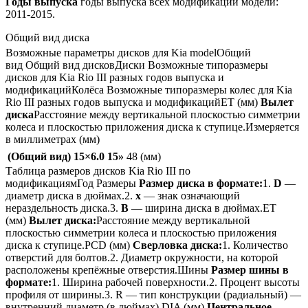
Годы выпуска
годы выпуска всех модификаций модели:
2011-2015.
Общий вид диска
Возможные параметры дисков для Kia modelОбщий
вид Общий вид дисковДиски Возможные типоразмеры
дисков для Kia Rio III разных годов выпуска и
модификацийКолёса Возможные типоразмеры колес для Kia
Rio III разных годов выпуска и модификацийET (мм)
Вылет
диска
Расстояние между вертикальной плоскостью симметрии
колеса и плоскостью приложения диска к ступице.Измеряется
в миллиметрах (мм)
(Общий вид)
15×6.0
15»
48 (мм)
Таблица размеров дисков Kia Rio III по
модификациямГод Размеры
Размер диска в формате:
1.
D
—
диаметр диска в дюймах.2.
x
— знак означающий
нераздельность диска.3.
B
— ширина диска в дюймах.ET
(мм)
Вылет диска:
Расстояние между вертикальной
плоскостью симметрии колеса и плоскостью приложения
диска к ступице.PCD (мм)
Сверловка диска:
1. Количество
отверстий для болтов.2. Диаметр окружности, на которой
расположены крепёжные отверстия.Шины
Размер шины в
формате:
1. Ширина рабочей поверхности.2. Процент высоты
профиля от ширины.3. R — тип конструкции (радиальный) —
внутренний диаметр (в дюймах).DIA (мм)
Центральное