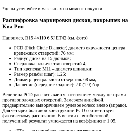
*цены уточняйте в магазинах на момент покупки.
Расшифровка маркировки дисков, покрышек на
Киа Рио
Например, R15 4×110 6.5J ET42 (см. фото).
PCD (Pitch Circle Diameter) диаметр окружности центра
крепежных отверстий: 76 мм;
Радиус диска на 15 дюймов;
Сверловка: количество отверстий 4;
Тип крепежа: М11 – диаметр шпильки;
Размер резьбы (шаг): 1.25;
Диаметр центрального отверстия: 68 мм;
Давление (передние / задние): 2.0 (1.9) бар.
Величина PCD рассчитывается расстоянием между центрами
противоположных отверстий. Замеряем линейкой,
предварительно выворачиваем рулевое колесо влево (вправо).
Для четырех болтовой конструкции PCD соответствует
фактическому расстоянию. В версии с пятиболтовой,
полученный результат умножается на коэффициент 1,05.
«ET» — вылет обода, единица измерения в