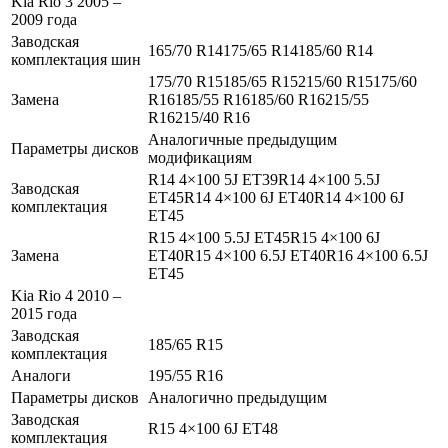
Kia Rio 3 2005 –
2009 года
Заводская
165/70 R14175/65 R14185/60 R14
комплектация шин
175/70 R15185/65 R15215/60 R15175/60
Замена
R16185/55 R16185/60 R16215/55
R16215/40 R16
Аналогичные предыдущим
Параметры дисков
модификациям
R14 4×100 5J ET39R14 4×100 5.5J
Заводская
ET45R14 4×100 6J ET40R14 4×100 6J
комплектация
ET45
R15 4×100 5.5J ET45R15 4×100 6J
Замена
ET40R15 4×100 6.5J ET40R16 4×100 6.5J
ET45
Kia Rio 4 2010 –
2015 года
Заводская
185/65 R15
комплектация
Аналоги
195/55 R16
Параметры дисков
Аналогично предыдущим
Заводская
R15 4×100 6J ET48
комплектация