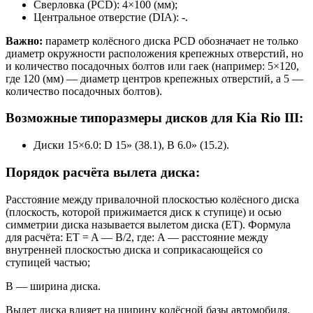
Сверловка (PCD): 4×100 (мм);
Центральное отверстие (DIA): -.
Важно:
параметр колёсного диска PCD обозначает не только
диаметр окружности расположения крепежных отверстий, но
и количество посадочных болтов или гаек (например: 5×120,
где 120 (мм) — диаметр центров крепежных отверстий, а 5 —
количество посадочных болтов).
Возможные типоразмеры дисков для Kia Rio III:
Диски 15×6.0: D 15» (38.1), B 6.0» (15.2).
Порядок расчёта вылета диска:
Расстояние между привалочной плоскостью колёсного диска
(плоскость, которой прижимается диск к ступице) и осью
симметрии диска называется вылетом диска (ET). Формула
для расчёта: ET = A — B/2, где: A — расстояние между
внутренней плоскостью диска и соприкасающейся со
ступицей частью;
B — ширина диска.
Вылет диска влияет на ширину колёсной базы автомобиля,