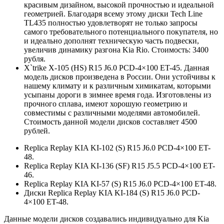
красивым дизайном, высокой прочностью и идеальной
геометрией. Благодаря всему этому диски Tech Line
TL435 полностью удовлетворят не только запросы
самого требовательного потенциального покупателя, но
и идеально дополнят техническую часть подвески,
увеличив динамику разгона Kia Rio. Стоимость: 3400
рубля.
X`trike X-105 (HS) R15 J6.0 PCD-4×100 ET-45. Данная
модель дисков произведена в России. Они устойчивы к
нашему климату и к различным химикатам, которыми
усыпаны дороги в зимнее время года. Изготовлены из
прочного сплава, имеют хорошую геометрию и
совместимы с различными моделями автомобилей.
Стоимость данной модели дисков составляет 4500
рублей.
Replica Replay KIA KI-102 (S) R15 J6.0 PCD-4×100 ET-
48.
Replica Replay KIA KI-136 (SF) R15 J5.5 PCD-4×100 ET-
46.
Replica Replay KIA KI-57 (S) R15 J6.0 PCD-4×100 ET-48.
Диски Replica Replay KIA KI-184 (S) R15 J6.0 PCD-
4×100 ET-48.
Данные модели дисков создавались индивидуально для Kia