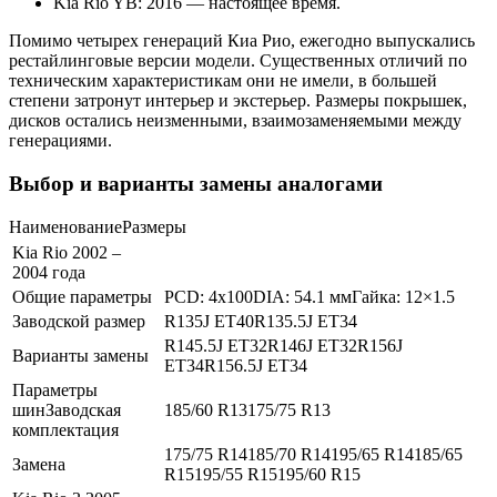
Kia Rio YB: 2016 — настоящее время.
Помимо четырех генераций Киа Рио, ежегодно выпускались
рестайлинговые версии модели. Существенных отличий по
техническим характеристикам они не имели, в большей
степени затронут интерьер и экстерьер. Размеры покрышек,
дисков остались неизменными, взаимозаменяемыми между
генерациями.
Выбор и варианты замены аналогами
НаименованиеРазмеры
Kia Rio 2002 –
2004 года
Общие параметры
PCD: 4x100DIA: 54.1 ммГайка: 12×1.5
Заводской размер
R135J ET40R135.5J ET34
R145.5J ET32R146J ET32R156J
Варианты замены
ET34R156.5J ET34
Параметры
шинЗаводская
185/60 R13175/75 R13
комплектация
175/75 R14185/70 R14195/65 R14185/65
Замена
R15195/55 R15195/60 R15