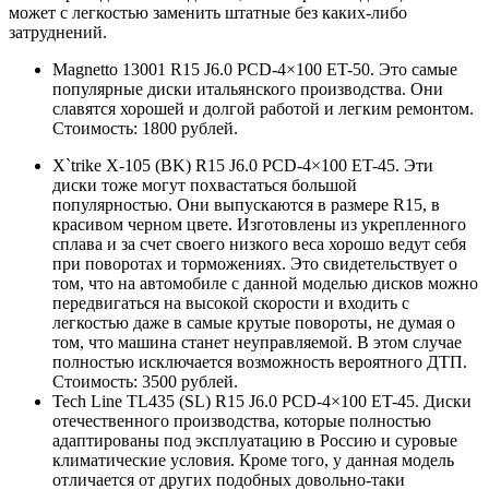
может с легкостью заменить штатные без каких-либо
затруднений.
Magnetto 13001 R15 J6.0 PCD-4×100 ET-50. Это самые
популярные диски итальянского производства. Они
славятся хорошей и долгой работой и легким ремонтом.
Стоимость: 1800 рублей.
X`trike X-105 (BK) R15 J6.0 PCD-4×100 ET-45. Эти
диски тоже могут похвастаться большой
популярностью. Они выпускаются в размере R15, в
красивом черном цвете. Изготовлены из укрепленного
сплава и за счет своего низкого веса хорошо ведут себя
при поворотах и торможениях. Это свидетельствует о
том, что на автомобиле с данной моделью дисков можно
передвигаться на высокой скорости и входить с
легкостью даже в самые крутые повороты, не думая о
том, что машина станет неуправляемой. В этом случае
полностью исключается возможность вероятного ДТП.
Стоимость: 3500 рублей.
Tech Line TL435 (SL) R15 J6.0 PCD-4×100 ET-45. Диски
отечественного производства, которые полностью
адаптированы под эксплуатацию в Россию и суровые
климатические условия. Кроме того, у данная модель
отличается от других подобных довольно-таки