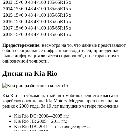
2013
15×6.0
48
4×100
185/65R15
x
2014
15×6.0
48
4×100
185/65R15
x
2015
15×6.0
48
4×100
185/65R15
x
2016
15×6.0
48
4×100
185/65R15
x
2017
15×6.0
48
4×100
185/65R15
x
2018
15×6.0
48
4×100
185/65R15
x
Предостережение:
несмотря на то, что данные представляют
собой официальные цифры производителей, приведенная
выше информация является справочной, и не гарантирует
однозначной точности.
Диски на Kia Rio
Kia Rio — субкомпактный автомобиль среднего класса от
корейского концерна Kia Motors. Модель презентована на
рынке с 2000 года. За 19 лет выпущено четыре поколения:
Kia Rio DC: 2000—2005 гг.;
Kia Rio JB: 2005—2011 гг.;
Kia Rio UB: 2011 — настоящее время;