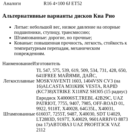
Аналоги
R16 4×100 6J ET52
Альтернативные варианты дисков Киа Рио
Литые: небольшой вес, низкое давление на опорные
подшипники, ступицу, трансмиссию;
Штампованные: дорогие, но прочные;
Кованые: повышенная прочность, легкость, стойкость к
температурным перепадам, механическим
повреждениям.
НаименованиеИзготовитель
TL 547, 575, 539, 619, 509, 534, 731, 428, 650,
641IFREE МАЙЯМИ, ДАЙС,
Легкосплавные
MOSKVAVENTI 1603, 1404VSN CV3 (на
16)ALCASTA M31КИК VESTA, RAPID
(KC738)XTRIKE X118NZ SH305 (15 радиус)
Евродиск X40006ST,TREBL 42B29C, UAZ
PATRIOT, 7755, 9407, 7985, OFF-ROAD 01,
9922, 9118T, X40028, 64G35L, X40031,
Штампованные
616037, 7255T, 9487, X40030, SDT U4029,
LT2883D, 9197T, X40029, 9601ARRIVO 8873
(на 17)АВТОВАЗ UAZ PROFIТЗСК VAZ
2112