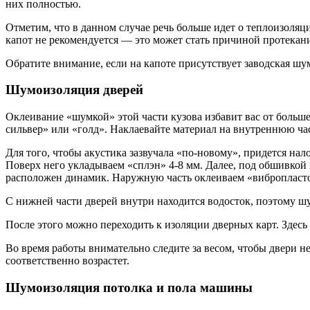
них полностью.
Отметим, что в данном случае речь больше идет о теплоизоляци
капот не рекомендуется — это может стать причиной протекани
Обратите внимание, если на капоте присутствует заводская шу
Шумоизоляция дверей
Оклеивание «шумкой» этой части кузова избавит вас от боль
сильвер» или «голд». Наклаевайте материал на внутреннюю ча
Для того, чтобы акустика зазвучала «по-новому», придется нал
Поверх него укладываем «сплэн» 4-8 мм. Далее, под обшивкой 
расположен динамик. Наружную часть оклеиваем «вибропластом
С нижней части дверей внутри находится водосток, поэтому шу
После этого можно переходить к изоляции дверных карт. Здесь
Во время работы внимательно следите за весом, чтобы двери не
соответственно возрастет.
Шумоизоляция потолка и пола машины