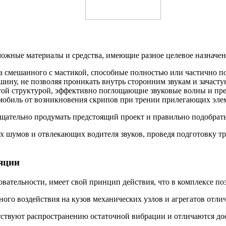
ожные материалы и средства, имеющие разное целевое назначен
а смешанного с мастикой, способные полностью или частично п
ину, не позволяя проникать внутрь сторонним звукам и зачасту
стой структурой, эффективно поглощающие звуковые волны и п
мобиль от возникновения скрипов при трении прилегающих элем
тщательно продумать предстоящий проект и правильно подобрат
 шумов и отвлекающих водителя звуков, проведя подготовку тр
яции
вательности, имеет свой принцип действия, что в комплексе поз
го воздействия на кузов механических узлов и агрегатов отли
ствуют распространению остаточной вибрации и отличаются дос