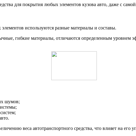
дства для покрытия любых элементов кузова авто, даже с само
х элементов используются разные материалы и составы.
чные, гибкие материалы, отличаются определенным уровнем эф
их шумов;
системы;
 систем;
авто.
личению веса автотранспортного средства, что влияет на его у