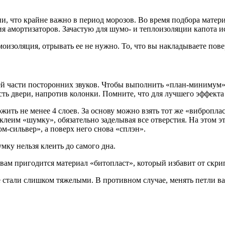
и, что крайне важно в период морозов. Во время подбора матери
я амортизаторов. Зачастую для шумо- и теплоизоляции капота и
моизоляция, отрывать ее не нужно. То, что вы накладываете по
шей части посторонних звуков. Чтобы выполнить «план-минимум
сть двери, напротив колонки. Помните, что для лучшего эффект
ожить не менее 4 слоев. За основу можно взять тот же «вибропла
клеим «шумку», обязательно заделывая все отверстия. На этом э
-сильвер», а поверх него снова «сплэн».
мку нельзя клеить до самого дна.
 вам пригодится материал «битопласт», который избавит от скри
 стали слишком тяжелыми. В противном случае, менять петли вам