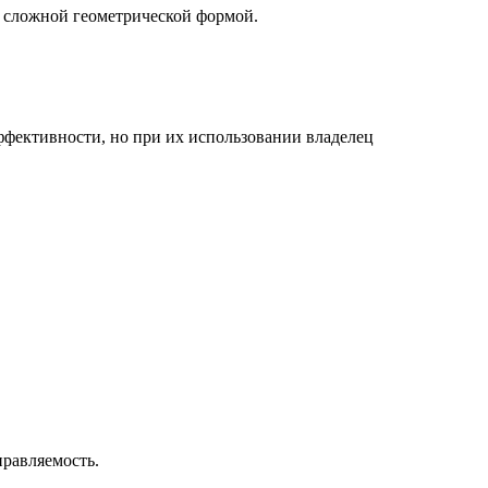
й сложной геометрической формой.
фективности, но при их использовании владелец
правляемость.