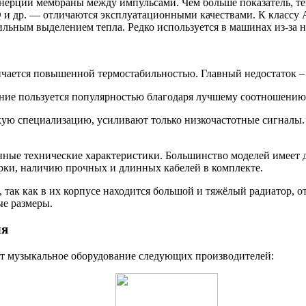
ерции мембраны между импульсами. Чем больше показатель, тем
D и др. — отличаются эксплуатационными качествами. К классу 
льным выделением тепла. Редко используется в машинах из-за 
ичается повышенной термостабильностью. Главный недостаток –
ние пользуется популярностью благодаря лучшему соотношению
кую специализацию, усиливают только низкочастотные сигналы.
ые технические характеристики. Большинство моделей имеет до
рки, наличию прочных и длинных кабелей в комплекте.
ак как в их корпусе находится большой и тяжёлый радиатор, от
ые размеры.
ля
ит музыкальное оборудование следующих производителей: