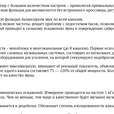
айзер с большим количеством настроек – привилегия премиальных 
ная функция для автомагнитол без встроенного кроссовера, регу
ой функции балансируем звук по всем каналам.
 низкие частоты, решает проблему с недостатком басов, позволя
кой приводит к сильному искажению звука и повреждению сабву
тв – моноблоки и многоканальные (до 8 каналов). Первые исполь
олее сложных музыкальных системах, состоящих из нескольких д
оборудования для усиления, на которой спекулируют недобросо
вают максимальную, завышают её реальный показатель, объясня
ние одного канала составляет 75 — 120% от общей мощности. Бо
 на качество звука.
гармонических искажений. Измерение проводится на частоте 1 кГ
ах. Чем он меньше, тем чище и качественнее будет звучание му
ывается в децибелах. Обозначает степень изолированности канал