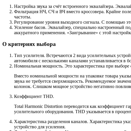
Настройка звука за счёт встроенного эквалайзера. Эквал
Фильтрация НЧ, СЧ и ВЧ вместо кроссовера. Крайне полез
частоты.
Регулирование уровня выходного сигнала. С помощью эт
Усиление басов. Эквалайзер, специально настроенный под
аккуратного применения. «Заигрывание» с этой настрой
О критериях выбора
Тип усилителя. Встречаются 2 вида усилительных устройс
автомобиля с несколькими каналами устанавливается в б
Номинальная мощность. Это характеристика при выборе 
Вместо номинальной мощности на упаковке товара указы
звука не требуется сверхмощность. Рекомендуемое значе
колонок. Слишком мощное устройство негативно повлияет
Коэффициент THD.
Total Harmonic Distortion переводится как коэффициент 
усилительного оборудования. THD указывается в процент
Характеристика разделения каналов. Характеристика указ
устройство для усиления.