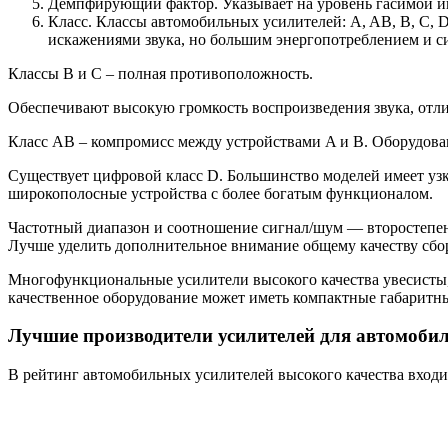
Демпфирующий фактор. Указывает на уровень гасимой ин
Класс. Классы автомобильных усилителей: A, AB, B, С, 
искажениями звука, но большим энергопотреблением и си
Классы B и C – полная противоположность.
Обеспечивают высокую громкость воспроизведения звука, отл
Класс AB – компромисс между устройствами A и B. Оборудова
Существует цифровой класс D. Большинство моделей имеет уз
широкополосные устройства с более богатым функционалом.
Частотный диапазон и соотношение сигнал/шум — второстепенн
Лучше уделить дополнительное внимание общему качеству сбо
Многофункциональные усилители высокого качества увесисты, т
качественное оборудование может иметь компактные габаритн
Лучшие производители усилителей для автомоби
В рейтинг автомобильных усилителей высокого качества вход