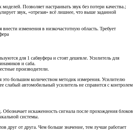
моделей. Позволяет настраивать звук без потери качества.;
лирует звук, «отрезая» всё лишнее, что выше заданной
я внести изменения в низкочастотную область. Требует
фера
зуются для 1 сабвуфера и стоят дешевле. Усилитель для
инамиков и саба.
вестные производители.
я это большим количеством методик измерения. Усилителю
лее слабый автомобильный усилитель не справится с контролем
ц. Обозначает искаженность сигнала после прохождения блоков
зыкальной системы.
ов друг от друга. Чем больше значение, тем лучше работает