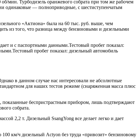
 об/мин. Турбодизель оранжевого собрата при том же рабочем
ссии одинаковые — полноприводные, с шестиступенчатым
зельного «Актиона» была на 60 тыс. руб. выше, чем
дить из того, что разница между бензиновыми и дизельными
падает и с паспортными данными.Тестовый пробег показал:
анными.Тестовый пробег показал: дизельный автомобиль
Однако в данном случае нас интересовали не абсолютные
тандартном для наших тестов режиме (снаряженная масса плюс
нды, показанные беспристрастным прибором, лишь подтверждают
ового собрата.
ссой 2,2 т. Дизельный SsangYong все делает легко и дает
о 100 км/ч дизельный Actyon без труда «привозит» бензиновому