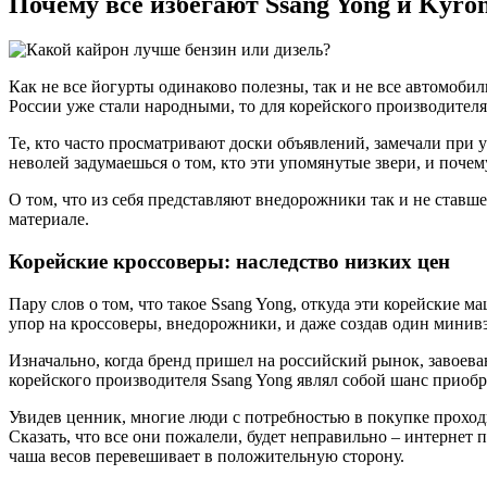
Почему все избегают Ssang Yong и Kyro
Как не все йогурты одинаково полезны, так и не все автомоб
России уже стали народными, то для корейского производителя
Те, кто часто просматривают доски объявлений, замечали при у
неволей задумаешься о том, кто эти упомянутые звери, и почем
О том, что из себя представляют внедорожники так и не ставше
материале.
Корейские кроссоверы: наследство низких цен
Пару слов о том, что такое Ssang Yong, откуда эти корейские 
упор на кроссоверы, внедорожники, и даже создав один минив
Изначально, когда бренд пришел на российский рынок, завоева
корейского производителя Ssang Yong являл собой шанс приоб
Увидев ценник, многие люди с потребностью в покупке проходи
Сказать, что все они пожалели, будет неправильно – интернет 
чаша весов перевешивает в положительную сторону.