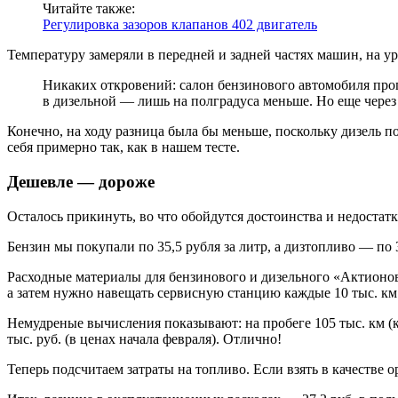
Читайте также:
Регулировка зазоров клапанов 402 двигатель
Температуру замеряли в передней и задней частях машин, на у
Никаких откровений: салон бензинового автомобиля прог
в дизельной — лишь на полградуса меньше. Но еще через
Конечно, на ходу разница была бы меньше, поскольку дизель по
себя примерно так, как в нашем тесте.
Дешевле — дороже
Осталось прикинуть, во что обойдутся достоинства и недостат
Бензин мы покупали по 35,5 рубля за литр, а дизтопливо — по 3
Расходные материалы для бензинового и дизельного «Актионов
а затем нужно навещать сервисную станцию каждые 10 тыс. км.
Немудреные вычисления показывают: на пробеге 105 тыс. км (
тыс. руб. (в ценах начала февраля). Отлично!
Теперь подсчитаем затраты на топливо. Если взять в качестве о