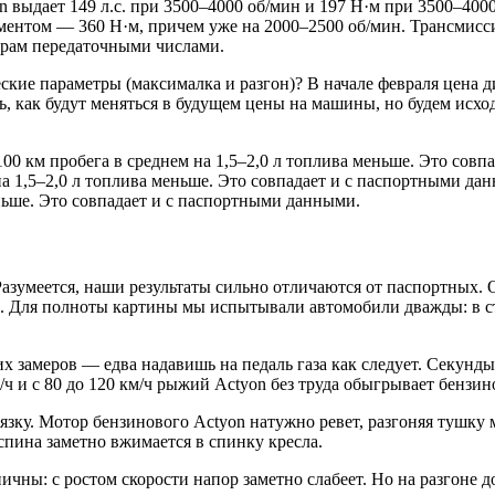
выдает 149 л.с. при 3500–4000 об/мин и 197 Н·м при 3500–4000
оментом — 360 Н·м, причем уже на 2000–2500 об/мин. Трансми
орам передаточными числами.
ие параметры (максималка и разгон)? В начале февраля цена ди
, как будут меняться в будущем цены на машины, но будем исхо
100 км пробега в среднем на 1,5–2,0 л топлива меньше. Это сов
на 1,5–2,0 л топлива меньше. Это совпадает и с паспортными д
еньше. Это совпадает и с паспортными данными.
азумеется, наши результаты сильно отличаются от паспортных. 
х. Для полноты картины мы испытывали автомобили дважды: в с
яких замеров — едва надавишь на педаль газа как следует. Секу
м/ч и с 80 до 120 км/ч рыжий Actyon без труда обыгрывает бензин
зку. Мотор бензинового Actyon натужно ревет, разгоняя тушку ма
спина заметно вжимается в спинку кресла.
чны: с ростом скорости напор заметно слабеет. Но на разгоне д