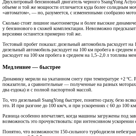
Двухлитровый бензиновый двигатель черного SsangYong Actyon 
объеме и той же мощности отличается куда более солидным м
«автоматом», — но, разумеется, с измененными сообразно мот
Сколько стоят лишние ньютонметры и более высокие динамическ
у бензинового в схожей комплектации. Невозможно предсказать
версиями останется примерно той же.
Тестовый пробег показал: дизельный автомобиль расходует на 
дизельный автомобиль расходует на 100 км пробега в среднем 
расходует на 100 км пробега в среднем на 1,5–2,0 л топлива м
Медленнее — быстрее
Динамику мерили на укатанном снегу при температуре +2 ºС. Р
показатели, а сравнительные — полученные на разных мотора
два ездока) и с полной паспортной массой.
То, что дизельный SsangYong быстрее, понятно сразу, безо вс
это. И при разгоне до 100 км/ч, и при ускорениях с 60 до 100 к
Разница особенно впечатляет, когда машины загружены под завя
возможность это прочувствовать: при интенсивном ускорении 
Понятно, что возможности 150‑сильного турбодизеля небезграни