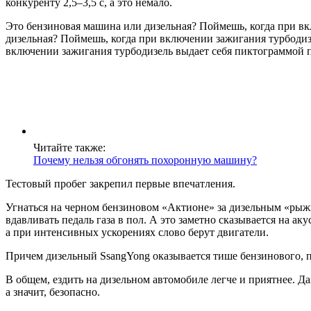
конкуренту 2,5–3,5 с, а это немало.
Это бензиновая машина или дизельная? Поймешь, когда при в
дизельная? Поймешь, когда при включении зажигания турбодиз
включении зажигания турбодизель выдает себя пиктограммой п
Читайте также:
Почему нельзя обгонять похоронную машину?
Тестовый пробег закрепил первые впечатления.
Угнаться на черном бензиновом «Актионе» за дизельным «рыжи
вдавливать педаль газа в пол. А это заметно сказывается на а
а при интенсивных ускорениях слово берут двигатели.
Причем дизельный SsangYong оказывается тише бензинового, п
В общем, ездить на дизельном автомобиле легче и приятнее. Да
а значит, безопасно.