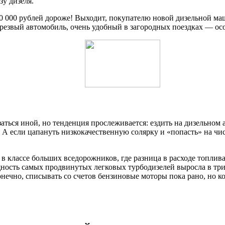
зу дизеля.
0 000 рублей дороже! Выходит, покупателю новой дизельной ма
 резвый автомобиль, очень удобный в загородных поездках — осо
аться иной, но тенденция прослеживается: ездить на дизельном 
. А если цапануть низкокачественную солярку и «попасть» на ч
в классе больших вседорожников, где разница в расходе топлив
ость самых продвинутых легковых турбодизелей выросла в три 
ечно, списывать со счетов бензиновые моторы пока рано, но ко