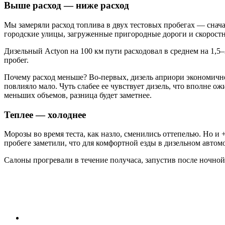
Выше расход — ниже расход
Мы замеряли расход топлива в двух тестовых пробегах — снача
городские улицы, загруженные пригородные дороги и скоростн
Дизельный Actyon на 100 км пути расходовал в среднем на 1,5
пробег.
Почему расход меньше? Во‑первых, дизель априори экономичне
повлияло мало. Чуть слабее ее чувствует дизель, что вполне о
меньших объемов, разница будет заметнее.
Теплее — холоднее
Морозы во время теста, как назло, сменились оттепелью. Но и 
пробеге заметили, что для комфортной езды в дизельном автом
Салоны прогревали в течение получаса, запустив после ночно