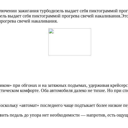
ключении зажигания турбодизель выдает себя пиктограммой про
ель выдает себя пиктограммой прогрева свечей накаливания.Эт
рогрева свечей накаливания.
ком» при обгонах и на затяжных подъемах, удерживая крейсерск
кустическом комфорте. Оба автомобиля далеко не тихие. Но при с
оскольку «автомат» последнего чаще подтыкает более низкие пер
вить педаль до упора нет необходимости — напротив, есть ощуще