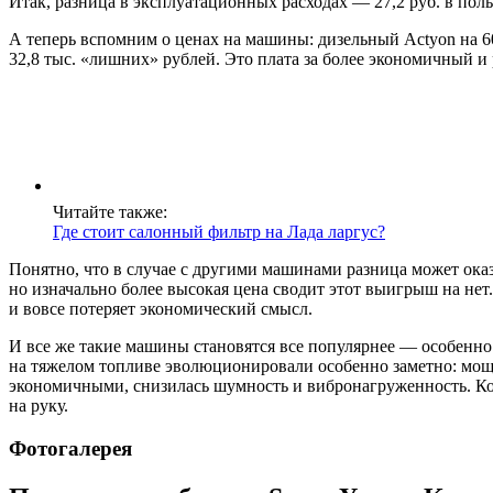
Итак, разница в эксплуатационных расходах — 27,2 руб. в поль
А теперь вспомним о ценах на машины: дизельный Actyon на 6
32,8 тыс. «лишних» рублей. Это плата за более экономичный и
Читайте также:
Где стоит салонный фильтр на Лада ларгус?
Понятно, что в случае с другими машинами разница может оказ
но изначально более высокая цена сводит этот выигрыш на нет
и вовсе потеряет экономический смысл.
И все же такие машины становятся все популярнее — особенно 
на тяжелом топливе эволюционировали особенно заметно: мощн
экономичными, снизилась шумность и вибронагруженность. Кон
на руку.
Фотогалерея