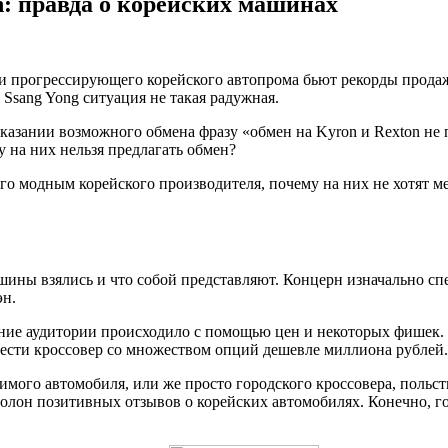
n: правда о корейских машинах
или прогрессирующего корейского автопрома бьют рекорды прода
 Ssang Yong ситуация не такая радужная.
казании возможного обмена фразу «обмен на Kyron и Rexton не п
у на них нельзя предлагать обмен?
го модным корейского производителя, почему на них не хотят ме
машины взялись и что собой представляют. Концерн изначально с
эн.
ние аудитории происходило с помощью цен и некоторых фишек. Ч
рести кроссовер со множеством опций дешевле миллиона рублей.
мого автомобиля, или же просто городского кроссовера, польст
полон позитивных отзывов о корейских автомобилях. Конечно, гов