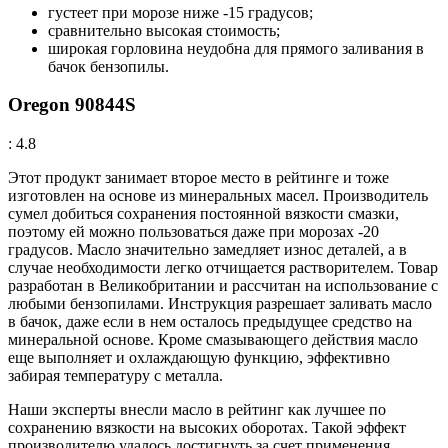
густеет при морозе ниже -15 градусов;
сравнительно высокая стоимость;
широкая горловина неудобна для прямого заливания в
бачок бензопилы.
Oregon 90844S
: 4.8
Этот продукт занимает второе место в рейтинге и тоже
изготовлен на основе из минеральных масел. Производитель
сумел добиться сохранения постоянной вязкости смазки,
поэтому ей можно пользоваться даже при морозах -20
градусов. Масло значительно замедляет износ деталей, а в
случае необходимости легко отчищается растворителем. Товар
разработан в Великобритании и рассчитан на использование с
любыми бензопилами. Инструкция разрешает заливать масло
в бачок, даже если в нем осталось предыдущее средство на
минеральной основе. Кроме смазывающего действия масло
еще выполняет и охлаждающую функцию, эффективно
забирая температуру с металла.
Наши эксперты внесли масло в рейтинг как лучшее по
сохранению вязкости на высоких оборотах. Такой эффект
производителю удалось достигнуть за счет применения