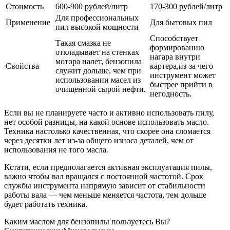
Стоимость
600-900 рублей/литр
170-300 рублей/литр
Для профессиональных
Применение
Для бытовых пил
пил высокой мощности
Способствует
Такая смазка не
формированию
откладывает на стенках
нагара внутри
мотора налет, бензопила
Свойства
картера,из-за чего
служит дольше, чем при
инструмент может
использовании масел из
быстрее прийти в
очищенной сырой нефти.
негодность.
Если вы не планируете часто и активно использовать пилу,
нет особой разницы, на какой основе использовать масло.
Техника настолько качественная, что скорее она сломается
через десятки лет из-за общего износа деталей, чем от
использования не того масла.
Кстати, если предполагается активная эксплуатация пилы,
важно чтобы вал вращался с постоянной частотой. Срок
службы инструмента напрямую зависит от стабильности
работы вала — чем меньше меняется частота, тем дольше
будет работать техника.
Каким маслом для бензопилы пользуетесь Вы?