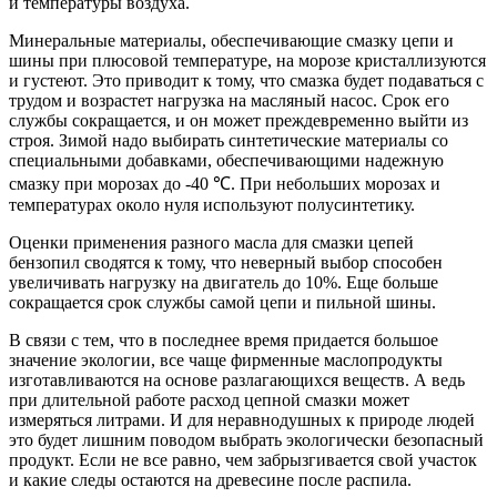
и температуры воздуха.
Минеральные материалы, обеспечивающие смазку цепи и
шины при плюсовой температуре, на морозе кристаллизуются
и густеют. Это приводит к тому, что смазка будет подаваться с
трудом и возрастет нагрузка на масляный насос. Срок его
службы сокращается, и он может преждевременно выйти из
строя. Зимой надо выбирать синтетические материалы со
специальными добавками, обеспечивающими надежную
смазку при морозах до -40 ℃. При небольших морозах и
температурах около нуля используют полусинтетику.
Оценки применения разного масла для смазки цепей
бензопил сводятся к тому, что неверный выбор способен
увеличивать нагрузку на двигатель до 10%. Еще больше
сокращается срок службы самой цепи и пильной шины.
В связи с тем, что в последнее время придается большое
значение экологии, все чаще фирменные маслопродукты
изготавливаются на основе разлагающихся веществ. А ведь
при длительной работе расход цепной смазки может
измеряться литрами. И для неравнодушных к природе людей
это будет лишним поводом выбрать экологически безопасный
продукт. Если не все равно, чем забрызгивается свой участок
и какие следы остаются на древесине после распила.