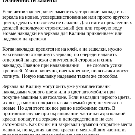
Особенности замены
Если автовладелец хочет заменить устаревшие накладки на
зеркала на новые, усовершенствованные или просто другого
цвета, сделать это совсем не сложно. Для снятия приклеенных
деталей используют строительный фен или горячую воду.
Новые накладки на зеркала для Калины приклеиваем или
надеваем на крепежи.
Когда накладки крепятся не на клей, а на защелки, нужно
максимально отодвинуть зеркало, по очереди надавить
отверткой на крепежи с внутренней стороны и снять
накладку. Главное при надавливании — не сломать усики
крепежей. Усики, конечно, очень крепкие, но все-таки могут
лопнуть. Новую накладку надеваем таким же способом.
Зеркала на Калину могут быть уже укомплектованы
накладками черного цвета или в цвет автомобиля при
покупке машины в автосалоне. Если накладки черного цвета,
их всегда можно покрасить в желаемый цвет, не меняя на
новые. Но для этого их все равно необходимо снять. В
противном случае при окрашивании частички аэрозольной
краски попадут на зеркало и непосредственно на сам
автомобиль. Как бы вы ни закрывали бумагой открытые места
машины, попадания капель краски и мельчайших частиц из