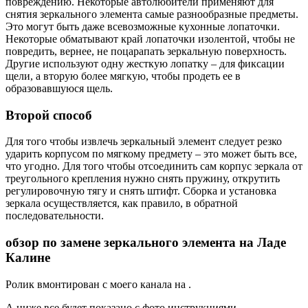
повреждению. Некоторые автолюбители применяют для
снятия зеркального элемента самые разнообразные предметы.
Это могут быть даже всевозможные кухонные лопаточки.
Некоторые обматывают край лопаточки изолентой, чтобы не
повредить, вернее, не поцарапать зеркальную поверхность.
Другие используют одну жесткую лопатку – для фиксации
щели, а вторую более мягкую, чтобы продеть ее в
образовавшуюся щель.
Второй способ
Для того чтобы извлечь зеркальный элемент следует резко
ударить корпусом по мягкому предмету – это может быть все,
что угодно. Для того чтобы отсоединить сам корпус зеркала от
треугольного крепления нужно снять пружину, открутить
регулировочную тягу и снять штифт. Сборка и установка
зеркала осуществляется, как правило, в обратной
последовательности.
обзор по замене зеркального элемента на Ладе
Калине
Ролик вмонтирован с моего канала на .
А ниже все будет показано с фото инструкциями.