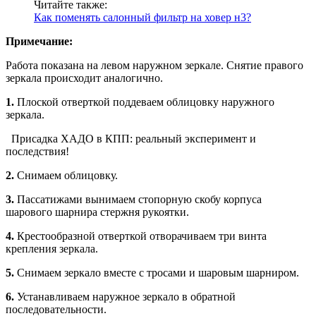
Читайте также:
Как поменять салонный фильтр на ховер н3?
Примечание:
Работа показана на левом наружном зеркале. Снятие правого
зеркала происходит аналогично.
1.
Плоской отверткой поддеваем облицовку наружного
зеркала.
Присадка ХАДО в КПП: реальный эксперимент и
последствия!
2.
Снимаем облицовку.
3.
Пассатижами вынимаем стопор­ную скобу корпуса
шарового шарнира стержня рукоятки.
4.
Крестообразной отверткой отво­рачиваем три винта
крепления зеркала.
5.
Снимаем зеркало вместе с троса­ми и шаровым шарниром.
6.
Устанавливаем наружное зеркало в обратной
последовательности.