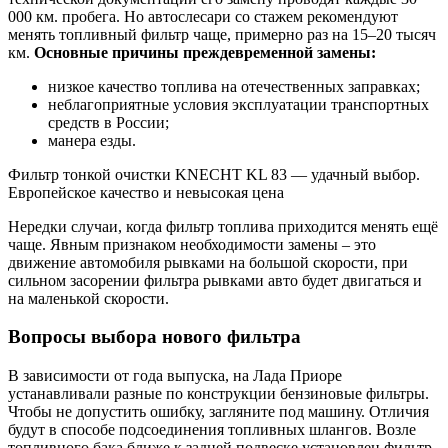
000 км. пробега. Но автослесари со стажем рекомендуют
менять топливный фильтр чаще, примерно раз на 15–20 тысяч
км.
Основные причины преждевременной замены:
низкое качество топлива на отечественных заправках;
неблагоприятные условия эксплуатации транспортных
средств в России;
манера езды.
Фильтр тонкой очистки KNECHT KL 83 — удачный выбор.
Европейское качество и невысокая цена
Нередки случаи, когда фильтр топлива приходится менять ещё
чаще. Явным признаком необходимости замены – это
движение автомобиля рывками на большой скорости, при
сильном засорении фильтра рывками авто будет двигаться и
на маленькой скорости.
Вопросы выбора нового фильтра
В зависимости от года выпуска, на Лада Приоре
устанавливали разные по конструкции бензиновые фильтры.
Чтобы не допустить ошибку, загляните под машину. Отличия
будут в способе подсоединения топливных шлангов. Возле
топливного бака ближе к задней подвеске установлен фильтр