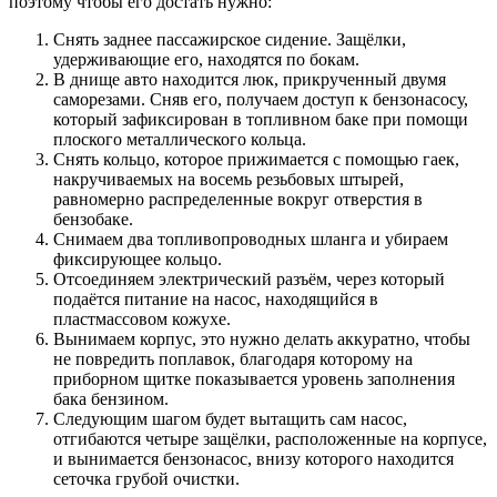
поэтому чтобы его достать нужно:
Cнять заднее пассажирское сидение. Защёлки,
удерживающие его, находятся по бокам.
В днище авто находится люк, прикрученный двумя
саморезами. Сняв его, получаем доступ к бензонасосу,
который зафиксирован в топливном баке при помощи
плоского металлического кольца.
Снять кольцо, которое прижимается с помощью гаек,
накручиваемых на восемь резьбовых штырей,
равномерно распределенные вокруг отверстия в
бензобаке.
Снимаем два топливопроводных шланга и убираем
фиксирующее кольцо.
Отсоединяем электрический разъём, через который
подаётся питание на насос, находящийся в
пластмассовом кожухе.
Вынимаем корпус, это нужно делать аккуратно, чтобы
не повредить поплавок, благодаря которому на
приборном щитке показывается уровень заполнения
бака бензином.
Следующим шагом будет вытащить сам насос,
отгибаются четыре защёлки, расположенные на корпусе,
и вынимается бензонасос, внизу которого находится
сеточка грубой очистки.