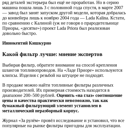
ряд деталей экстерьера был ещё не проработан. Но в серию
машина пошла лишь 3 с половиной года спустя, в марте 2007
— завод был занят запуском другой модели, которая добралась
до конвейера лишь к ноябрю 2004 года — Lada Kalina. Кстати,
по сравнению с Калиной (уж не говоря о прародительнице
Приоры, «десятке») проект Lada Priora был реализован
довольно быстро.
Иннокентий Кишкурно
Какой фильтр лучше: мнение экспертов
Выбирая фильтр, обратите внимание на способ крепления
шлангов топливопроводов. На «Ладе Приоре» используются
клипсы. Изделия с резьбой на штуцере не подходят.
В продаже можно найти топливные фильтры различных
производителей. Их примерная стоимость находится в
диапазоне 200–500 рублей.
Оценить «на глаз» соотношение
цены и качества практически невозможно, так как
бумажный фильтрующий элемент установлен в
металлический неразборный корпус.
Журнал «За рулём» провёл исследование и установил, что все
популярные на рынке фильтры пригодны для эксплуатации.