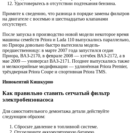
Удостоверьтесь в отсутствии подтекания бензина.
Примите к сведению, что разница в порядке замены фильтров
на двигателе с восемью и шестнадцатью клапанами
отсутствует.
После запуска в производство новой модели некоторое время
машины семейств Priora и Lada 110 выпускались параллельно,
но Приора довольно быстро вытеснила модель-
предшественницу: в марте 2007 года запустился седан
Приора, ВАЗ-2170, в феврале 2008 — хэтчбек ВАЗ-2172, а в
мае 2009 — универсал ВАЗ-2171. Позднее выпускались также
и мелкосерийные модификации — удлинённая Priora Premier,
трёхдверная Priora Coupe и спортивная Priora TMS.
Иннокентий Кишкурно
Как правильно ставить сетчатый фильтр
электробензонасоса
Для самостоятельного демонтажа детали действуйте
следующим образом:
Сбросьте давление в топливной системе.
Отсоедините аккумуляторную батарею.