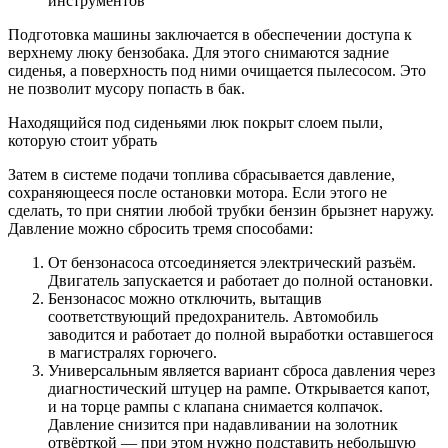
инструментов
Подготовка машины заключается в обеспечении доступа к
верхнему люку бензобака. Для этого снимаются задние
сиденья, а поверхность под ними очищается пылесосом. Это
не позволит мусору попасть в бак.
Находящийся под сиденьями люк покрыт слоем пыли,
которую стоит убрать
Затем в системе подачи топлива сбрасывается давление,
сохраняющееся после остановки мотора. Если этого не
сделать, то при снятии любой трубки бензин брызнет наружу.
Давление можно сбросить тремя способами:
От бензонасоса отсоединяется электрический разъём.
Двигатель запускается и работает до полной остановки.
Бензонасос можно отключить, вытащив
соответствующий предохранитель. Автомобиль
заводится и работает до полной выработки оставшегося
в магистралях горючего.
Универсальным является вариант сброса давления через
диагностический штуцер на рампе. Открывается капот,
и на торце рампы с клапана снимается колпачок.
Давление снизится при надавливании на золотник
отвёрткой — при этом нужно подставить небольшую