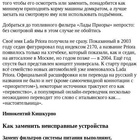
того чтобы его осмотреть или заменить, понадобится как
минимум приподнять корму машины домкратом, а лучше
заехать на смотровую яму или использовать подъёмник.
Добраться до топливного фильтра «Лады Приоры» непросто:
без смотровой ямы в этом случае не обойтись
Своё имя Lada Priora получила не сразу. Показанный в 2003
году седан фигурировал под индексом 2170, а название Priora
появилось только на хэтчбеке, который показали, как и седан,
на автосалоне в Москве, но годом позже — в 2004. Ещё год
спустя был представлен концепт универсала. К старту продаж
всё семейство новых автомобилей уже именовалось Lada
Priora. Официальной расшифровки или перевода на русский у
названия не было и нет (кроме самоочевидной коннотации с
«приоритетом»), некоторые источники трактуют его как
«первенство», а популярный онлайн-переводчик несколько
неожиданно переводит это слово с итальянского как…
«настоятельница».
Иннокентий Кишкурно
Как заменить неисправные устройства
Замену фильтров системы питания выполняют,