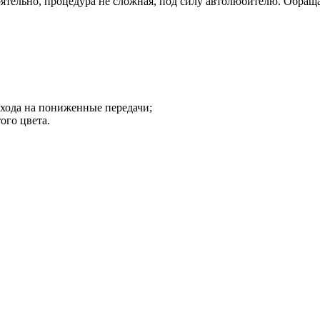
оятельно, процедура не сложная, под силу автолюбителю. Обращ
ехода на пониженные передачи;
ого цвета.