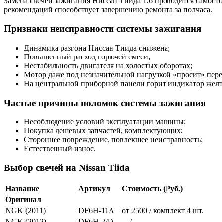
Замена свечей зажигания Ниссан Тиида 1.6 проводится самост
рекомендаций способствует завершению ремонта за полчаса.
Признаки неисправности системы зажигания
Динамика разгона Ниссан Тиида снижена;
Повышенный расход горючей смеси;
Нестабильность двигателя на холостых оборотах;
Мотор даже под незначительной нагрузкой «просит» пер
На центральной приборной панели горит индикатор желт
Частые причины поломок системы зажигания
Несоблюдение условий эксплуатации машины;
Покупка дешевых запчастей, комплектующих;
Стороннее повреждение, повлекшее неисправность;
Естественный износ.
Выбор свечей на Nissan Tiida
Название
Артикул
Стоимость (Руб.)
Оригинал
NGK (2011)
DF6H-11A
от 2500 / комплект 4 шт.
NGK (2012)
DF6H-24A
—/—