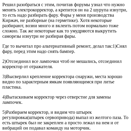
Решил разобраться с этим, почитав форумы узнал что нужно
менять электрокорректор, а крепится он на 2 шурупа изнутри,
то есть надо разбирать фару. Фары у меня производства
Киржач, не разборные (на герметике). Хотя некоторые
разбирают, возни много и вклеить потом нормально тоже
сложно. Так же некоторые как то умудряются выкрутить
саморезы изнутри не разбирая фары.
Где то вычитал про альтернативный ремонт, делал так:1)Снял
фару, перед этим надо снять бампер.
2)Отсоединил все лампочки чтоб не мешались, отсоединил
корректор от отражателя.
3)Высверлил крепление корректора снаружи, места хорошо
видно по характерным ямкам появляющимся при литье
пластика.
4)Вытаскиваем корректор через отверстие для замены
лампочек.
5)Разбираем корректор, и видим что штырек
регулировка(штырек сервопривода) выпал из желтого паза. То
есть штырек был не закреплен а просто лежал на нем и от
вибраций он подавал команду на моторчик.