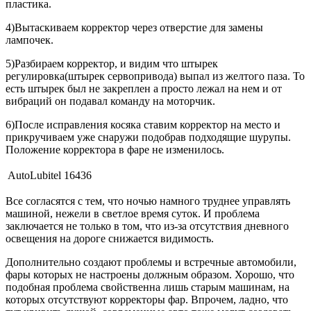
пластика.
4)Вытаскиваем корректор через отверстие для замены
лампочек.
5)Разбираем корректор, и видим что штырек
регулировка(штырек сервопривода) выпал из желтого паза. То
есть штырек был не закреплен а просто лежал на нем и от
вибраций он подавал команду на моторчик.
6)После исправления косяка ставим корректор на место и
прикручиваем уже снаружи подобрав подходящие шурупы.
Положение корректора в фаре не изменилось.
AutoLubitel
16436
Все согласятся с тем, что ночью намного труднее управлять
машиной, нежели в светлое время суток. И проблема
заключается не только в том, что из-за отсутствия дневного
освещения на дороге снижается видимость.
Дополнительно создают проблемы и встречные автомобили,
фары которых не настроены должным образом. Хорошо, что
подобная проблема свойственна лишь старым машинам, на
которых отсутствуют корректоры фар. Впрочем, ладно, что