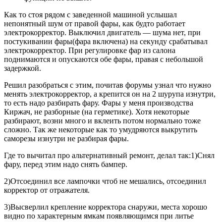
Как то стоя рядом с заведенной машиной услышал
непонятный шум от правой фары, как будто работает
электрокорректор. Выключил двигатель — шума нет, при
постукивании фары(фара включена) на секунду срабатывал
электрокорректор. При регулировке фар из салона
поднимаются и опускаются обе фары, правая с небольшой
задержкой.
Решил разобраться с этим, почитав форумы узнал что нужно
менять электрокорректор, а крепится он на 2 шурупа изнутри,
то есть надо разбирать фару. Фары у меня производства
Киржач, не разборные (на герметике). Хотя некоторые
разбирают, возни много и вклеить потом нормально тоже
сложно. Так же некоторые как то умудряются выкрутить
саморезы изнутри не разбирая фары.
Где то вычитал про альтернативный ремонт, делал так:1)Снял
фару, перед этим надо снять бампер.
2)Отсоединил все лампочки чтоб не мешались, отсоединил
корректор от отражателя.
3)Высверлил крепление корректора снаружи, места хорошо
видно по характерным ямкам появляющимся при литье