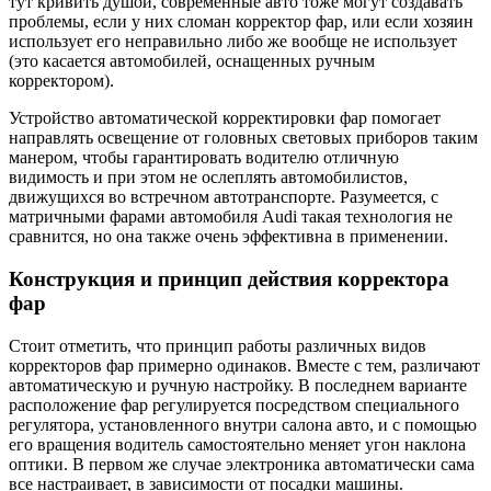
тут кривить душой, современные авто тоже могут создавать
проблемы, если у них сломан корректор фар, или если хозяин
использует его неправильно либо же вообще не использует
(это касается автомобилей, оснащенных ручным
корректором).
Устройство автоматической корректировки фар помогает
направлять освещение от головных световых приборов таким
манером, чтобы гарантировать водителю отличную
видимость и при этом не ослеплять автомобилистов,
движущихся во встречном автотранспорте. Разумеется, с
матричными фарами автомобиля Audi такая технология не
сравнится, но она также очень эффективна в применении.
Конструкция и принцип действия корректора
фар
Стоит отметить, что принцип работы различных видов
корректоров фар примерно одинаков. Вместе с тем, различают
автоматическую и ручную настройку. В последнем варианте
расположение фар регулируется посредством специального
регулятора, установленного внутри салона авто, и с помощью
его вращения водитель самостоятельно меняет угон наклона
оптики. В первом же случае электроника автоматически сама
все настраивает, в зависимости от посадки машины.