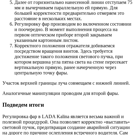
Далее от горизонтально нанесенной линии отступаем 75
мм и вычерчиваем параллельную ей прямую. Для
большей корректности предварительно отмеряем это
расстояние в нескольких местах.
Регулировку фар производим во включенном состоянии
и поочередно. В момент выполнения процесса на
первом оптическом приборе второй закрываем
указанным картонным листом.
Корректного положения отражателя добиваемся
посредством вращения винтов. Здесь требуется
достижение такого положения светового пучка, при
котором вершина угла пятна света на стене пересекает
вертикальную прямую, ранее начерченную через
центральную точку фары.
Участок верхней границы луча совмещаем с нижней линией.
Аналогичные манипуляции проводим для второй фары.
Подведем итоги
Регулировка фар в LADA Kalina является весьма важной и
полезной процедурой. Она позволяет корректно «выставить»
световой пучок, предотвращая создание аварийной ситуации
на дороге по причине ослепления встречного водителя. Сам