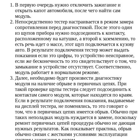
В первую очередь нужно отключить зажигание и
открыть капот автомобиля, после чего найти сам
модуль.
Непосредственно тестер настраивается в режим замера
сопротивления перед диагностикой. После этого один
из щупов прибора нужно подсоединить к контакту,
расположенному на катушке, а второй к заземлению, то
есть речь идет о массе, этот щуп подключается к кузову
авто. В результате подключения тестер может выдать
показания если это цифры, то устройство неисправное,
если же бесконечность то это свидетельствует о том, что
замыкание в устройстве отсутствует. Соответственно,
модуль работает в нормальном режиме.
Далее, необходимо будет произвести диагностику
модуля на наличие обрыве в первичных цепях. При
такой проверке щупы тестера следует подсоединить к
контактам самого модуля, которые находятся по краям.
Если в результате подключения показания, выдаваемые
на дисплей тестера, не поменялись, то это говорит о
том, что в первичных цепях имеется обрыв. Обычно при
таких неполадках модуль нуждается в замене, поскольку
ремонт первичных цепей процедура обычно не дающая
нужных результатов. Как показывает практика, обрыв
обычно связан с жесткими условиями эксплуатации
системы зажигания в целом.