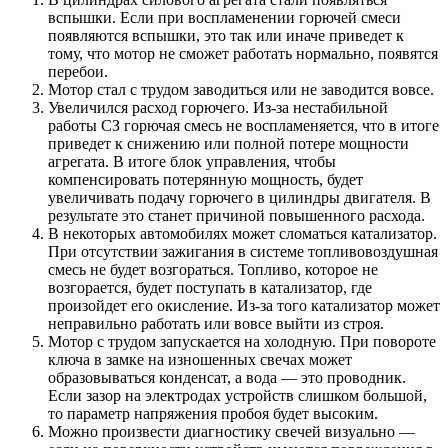
вспышки. Если при воспламенении горючей смеси
появляются вспышки, это так или иначе приведет к
тому, что мотор не сможет работать нормально, появятся
перебои.
Мотор стал с трудом заводиться или не заводится вовсе.
Увеличился расход горючего. Из-за нестабильной
работы СЗ горючая смесь не воспламеняется, что в итоге
приведет к снижению или полной потере мощности
агрегата. В итоге блок управления, чтобы
компенсировать потерянную мощность, будет
увеличивать подачу горючего в цилиндры двигателя. В
результате это станет причиной повышенного расхода.
В некоторых автомобилях может сломаться катализатор.
При отсутствии зажигания в системе топливовоздушная
смесь не будет возгораться. Топливо, которое не
возгорается, будет поступать в катализатор, где
произойдет его окисление. Из-за того катализатор может
неправильно работать или вовсе выйти из строя.
Мотор с трудом запускается на холодную. При повороте
ключа в замке на изношенных свечах может
образовываться конденсат, а вода — это проводник.
Если зазор на электродах устройств слишком большой,
то параметр напряжения пробоя будет высоким.
Можно произвести диагностику свечей визуально —