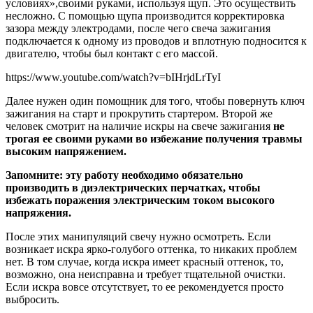
условиях»,своими руками, используя щуп. Это осуществить
несложно. С помощью щупа производится корректировка
зазора между электродами, после чего свеча зажигания
подключается к одному из проводов и вплотную подносится к
двигателю, чтобы был контакт с его массой.
https://www.youtube.com/watch?v=bIHrjdLrTyI
Далее нужен один помощник для того, чтобы повернуть ключ
зажигания на старт и прокрутить стартером. Второй же
человек смотрит на наличие искры на свече зажигания
не
трогая ее своими руками во избежание получения травмы
высоким напряжением.
Запомните: эту работу необходимо обязательно
производить в диэлектрических перчатках, чтобы
избежать поражения электрическим током высокого
напряжения.
После этих манипуляций свечу нужно осмотреть. Если
возникает искра ярко-голубого оттенка, то никаких проблем
нет. В том случае, когда искра имеет красный оттенок, то,
возможно, она неисправна и требует тщательной очистки.
Если искра вовсе отсутствует, то ее рекомендуется просто
выбросить.