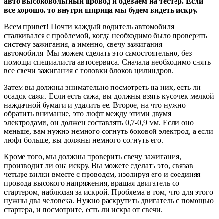
авто высоковольтный провод и одеваем на тестер. Если
все хорошо, то внутри шприца мы будем видеть искру.
Всем привет! Почти каждый водитель автомобиля
сталкивался с проблемой, когда необходимо было проверить
систему зажигания, а именно, свечу зажигания
автомобиля. Мы можем сделать это самостоятельно, без
помощи специалиста автосервиса. Сначала необходимо снять
все свечи зажигания с головки блоков цилиндров.
Затем вы должны внимательно посмотреть на них, есть ли
осадок сажи. Если есть сажа, вы должны взять кусочек мелкой
наждачной бумаги и удалить ее. Второе, на что нужно
обратить внимание, это люфт между этими двумя
электродами, он должен составлять 0,7-0,9 мм. Если оно
меньше, вам нужно немного согнуть боковой электрод, а если
люфт больше, вы должны немного согнуть его.
Кроме того, мы должны проверить свечу зажигания,
производит ли она искру. Вы можете сделать это, связав
четыре вилки вместе с проводом, изолируя его и соединяя
провода высокого напряжения, вращая двигатель со
стартером, наблюдая за искрой. Проблема в том, что для этого
нужны два человека. Нужно раскрутить двигатель с помощью
стартера, и посмотрите, есть ли искра от свечи.