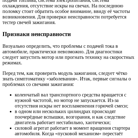
подачи топлива, система электропитания, система
охлаждения, отсутствие искры на свечах. На последнюю
поломку стоит обратить особое внимание, ввиду её частоты
возникновения. Для проверки неисправности потребуется
тестер свечей зажигания.
Признаки неисправности
Визуально определить, что проблемы с подачей тока в
автомобиле, практически невозможно. Для диагностики
следует запустить мотор или прогнать технику на скоростных
режимах.
Перед тем, как проверить модуль зажигания, следует чётко
знать симптоматику «заболевания». Итак, первые сигналы о
проблемах со свечами зажигания:
коленчатый вал транспортного средства вращается с
нужной частотой, но мотор не запускается. Из-за
отсутствия искры нет воспламенения горючей смеси;
в одном или нескольких цилиндрах происходят
поочерёдные вспышки, возгорания, и как следствие
двигатель работает нестабильно, хаотически;
силовой агрегат работает в момент вращения стартера
автомобиля. Когда «пусковой механизм» перестаёт