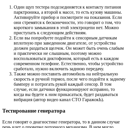
Один щуп тестера подсоединяется к контакту питания
парктроника, а второй к массе, то есть кузову машины.
Активируйте прибор и посмотрите на показания. Если
они стремятся к бесконечности, это говорит о том, что
короткого замыкания в этой электроцепи нет. Можно
приступать к следующим действиям.
Если вы попробуете подойти к сенсорным датчикам
вплотную при заведенном двигателе, от устройства
должен раздаться щелчок. Он может быть очень слабым
и практически не слышным, поэтому можно
воспользоваться диктофоном, который есть в каждом
современном телефоне. Естественно, чтобы устройство
сработало, нужно включить заднюю передачу.
Также можно поставить автомобиль на нейтральную
скорость и ручной тормоз, после чего подойти к заднему
бамперу и потрогать рукой каждый сенсор. В том
случае, если датчики функционируют исправно, то
когда вы будете к ним прикасаться, будет раздаваться
вибрация (автор видео канал СТО ГаражокЬ).
Тестирование генератора
Если говорят о диагностике генератора, то в данном случае
речь идет о проверке роторного механизма. В нем могло