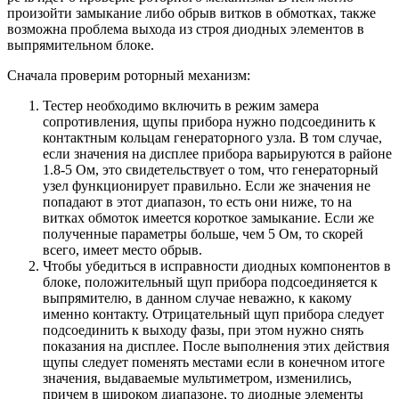
произойти замыкание либо обрыв витков в обмотках, также
возможна проблема выхода из строя диодных элементов в
выпрямительном блоке.
Сначала проверим роторный механизм:
Тестер необходимо включить в режим замера
сопротивления, щупы прибора нужно подсоединить к
контактным кольцам генераторного узла. В том случае,
если значения на дисплее прибора варьируются в районе
1.8-5 Ом, это свидетельствует о том, что генераторный
узел функционирует правильно. Если же значения не
попадают в этот диапазон, то есть они ниже, то на
витках обмоток имеется короткое замыкание. Если же
полученные параметры больше, чем 5 Ом, то скорей
всего, имеет место обрыв.
Чтобы убедиться в исправности диодных компонентов в
блоке, положительный щуп прибора подсоединяется к
выпрямителю, в данном случае неважно, к какому
именно контакту. Отрицательный щуп прибора следует
подсоединить к выходу фазы, при этом нужно снять
показания на дисплее. После выполнения этих действия
щупы следует поменять местами если в конечном итоге
значения, выдаваемые мультиметром, изменились,
причем в широком диапазоне, то диодные элементы