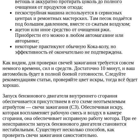
ветошь и аккуратно протирать цоколь до полного
очищения от продуктов отхода;
пескоструйная машина используется в сервисных
центрах и ремонтных мастерских. Там песок подаётся
под большим давлением, вместе со сжатым воздухом;
ацетон или иное средство от очищения ржи.
Приобрести его можно в любом автомагазине или
авторынке;
некоторые практикуют обычную Кока-колу, но
эффективность её окончательно не подтверждена.
Как видим, для проверки свечей зажигания требуется совсем
немного времени, сил и средств. Достаточно 10 минут, и ваш
автомобиль будет в полной боевой готовности. Следуйте
рекомендациям статьи, проверяйте цвет искры, тогда всё будет
хорошо.
Запуск бензинового двигателя внутреннего сгорания
обеспечивается присутствием в его схеме неотъемлемым
атрибутом — свечи зажигания (СЗ). Обеспечивая искру,
которая воспламеняет рабочую смесь и воздух в камере
сгорания, она обеспечивает исправную работу мотора. При ее
неисправности запуск бензинового двигателя становится
нестабильным. Существует несколько способов, как
проверить свечи зажигания самостоятельно.