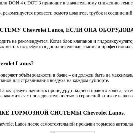
 или DON 4 с DOT 3 приводит к значительному снижению темпе
то, рекомендуется провести осмотр шлангов, трубок и соединений
МУ Chevrolet Lanos, ЕСЛИ ОНА ОБОРУДОВА
одить не рекомендуется. Когда блок клапанов и гидроаккумулят
ых местах потребуются дополнительные знания и профессиональн
let Lanos?
оверяют объём жидкости в бачке – он должен быть на максималь
панов для стравливания воздуха на каждом суппорте.
nos требует начинать процедуру с заднего правого колеса, затем
ознакомиться с последовательностью в сервисной книжке вашего
 ТОРМОЗНОЙ СИСТЕМЫ Chevrolet Lanos.
evrolet Lanos после самостоятельной прокачки тормозов автовл