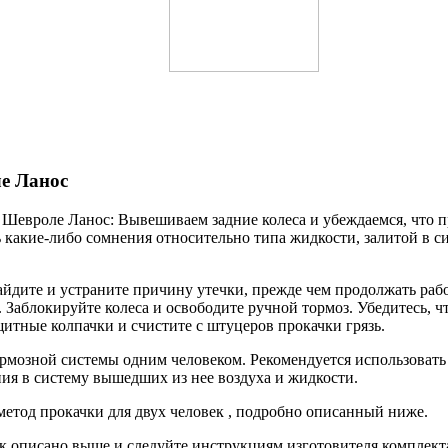
е Ланос
 Шевроле Ланос: Вывешиваем задние колеса и убеждаемся, что 
ь какие-либо сомнения относительно типа жидкости, залитой в с
йдите и устраните причину утечки, прежде чем продолжать рабо
 Заблокируйте колеса и освободите ручной тормоз. Убедитесь, 
тные колпачки и счистите с штуцеров прокачки грязь.
рмозной системы одним человеком. Рекомендуется использовать 
ния в систему вышедших из нее воздуха и жидкости.
метод прокачки для двух человек , подробно описанный ниже.
ак описано выше и следуйте инструкциям изготовителя комплекта