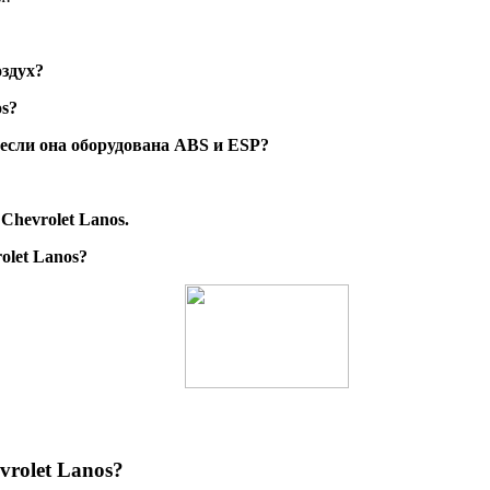
оздух?
os?
 если она оборудована ABS и ESP?
hevrolet Lanos.
olet Lanos?
let Lanos?