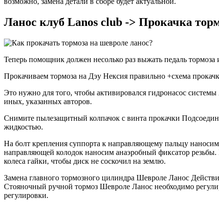
возможно, замена детали в сборе будет актуальной.
Ланос клуб Lanos club -> Прокачка тор
Теперь помощник должен несолько раз выжать педаль тормоза и
Прокачиваем тормоза на Дэу Нексия правильно +схема прока
Это нужно для того, чтобы активировался гидронасос системы 
иных, указанных авторов.
Снимите пылезащитный колпачок с винта прокачки Подсоединит
жидкостью.
На болт крепления суппорта к направляющему пальцу наносим 
направляющей колодок наносим анаэробный фиксатор резьбы. Е
колеса гайки, чтобы диск не соскочил на землю.
Замена главного тормозного цилиндра Шевроле Ланос Действи
Стояночный ручной тормоз Шевроле Ланос необходимо регулиро
регулировки.