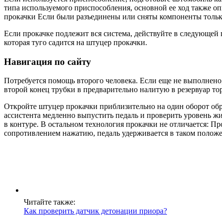
типа используемого приспособления, основной ее ход также о
прокачки Если были разъединены или сняты компоненты только
Если прокачке подлежит вся система, действуйте в следующей
которая туго садится на штуцер прокачки.
Навигация по сайту
Потребуется помощь второго человека. Если еще не выполнено
второй конец трубки в предварительно налитую в резервуар то
Откройте штуцер прокачки приблизительно на один оборот обра
ассистента медленно выпустить педаль и проверить уровень жи
в контуре. В остальном технология прокачки не отличается: П
сопротивлением нажатию, педаль удерживается в таком полож
Читайте также:
Как проверить датчик детонации приора?