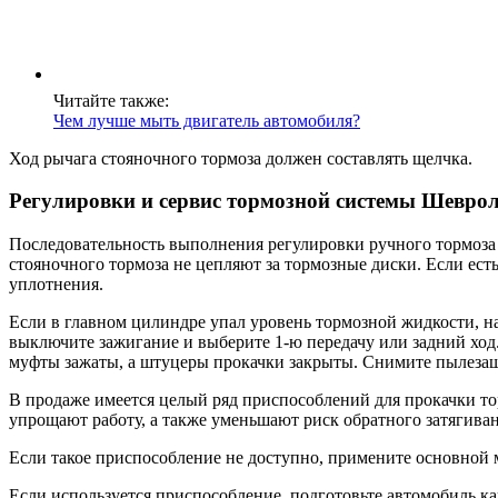
Читайте также:
Чем лучше мыть двигатель автомобиля?
Ход рычага стояночного тормоза должен составлять щелчка.
Регулировки и сервис тормозной системы Шеврол
Последовательность выполнения регулировки ручного тормоза
стояночного тормоза не цепляют за тормозные диски. Если ест
уплотнения.
Если в главном цилиндре упал уровень тормозной жидкости, на
выключите зажигание и выберите 1-ю передачу или задний ход.
муфты зажаты, а штуцеры прокачки закрыты. Снимите пылезащи
В продаже имеется целый ряд приспособлений для прокачки то
упрощают работу, а также уменьшают риск обратного затягива
Если такое приспособление не доступно, примените основной 
Если используется приспособление, подготовьте автомобиль к