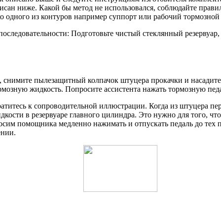
писан ниже. Какой бы метод не использовался, соблюдайте прав
 одного из контуров например суппорт или рабочий тормозной ц
 последовательности: Подготовьте чистый стеклянный резервуар
, снимите пылезащитный колпачок штуцера прокачки и насадите
рмозную жидкость. Попросите ассистента нажать тормозную педаль
титесь к сопроводительной иллюстрации. Когда из штуцера пере
дкости в резервуаре главного цилиндра. Это нужно для того, ч
росим помощника медленно нажимать и отпускать педаль до тех п
ении.