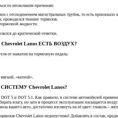
ться по нескольким причинам:
nos с отсоединением магистральных трубок, то есть произошло 
я, проводился тюнинг тормозов.
тормозной жидкости.
зился до критической отметки.
evrolet Lanos ЕСТЬ ВОЗДУХ?
еля от нажатия на тормозную педаль:
 мягкой, «ватной».
СТЕМУ Chevrolet Lanos?
 DOT 5 и DOT 5.1. Как правило, в системе автомобилей применя
бирать влагу, но зато в процессе эксплуатации насыщается воз
оза вашего авто, достаточно взглянуть на её цвет: гликоль – жёл
мозов Chevrolet Lanos недопустимо! Добавлять в состав, предн