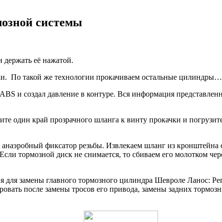
мозной системы
 держать её нажатой.
чки. По такой же технологии прокачиваем остальные цилиндры…
ABS и создал давление в контуре. Вся информация представленн
е один край прозрачного шланга к винту прокачки и погрузите
анаэробный фиксатор резьбы. Извлекаем шланг из кронштейна с
сли тормозной диск не снимается, то сбиваем его молотком чер
я для замены главного тормозного цилиндра Шевроле Ланос: Ре
вать после замены тросов его привода, замены задних тормозн